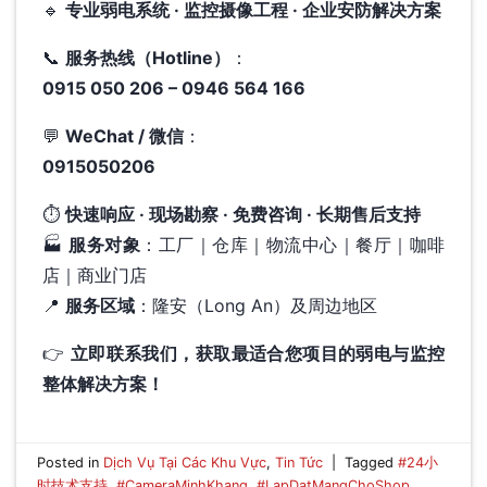
🔹
专业弱电系统 · 监控摄像工程 · 企业安防解决方案
📞
服务热线（Hotline）
：
0915 050 206 – 0946 564 166
💬
WeChat / 微信
：
0915050206
⏱
快速响应 · 现场勘察 · 免费咨询 · 长期售后支持
🏭
服务对象
：工厂｜仓库｜物流中心｜餐厅｜咖啡
店｜商业门店
📍
服务区域
：隆安（Long An）及周边地区
👉
立即联系我们，获取最适合您项目的弱电与监控
整体解决方案！
Posted in
Dịch Vụ Tại Các Khu Vực
,
Tin Tức
|
Tagged
#24小
时技术支持
,
#CameraMinhKhang
,
#LapDatMangChoShop