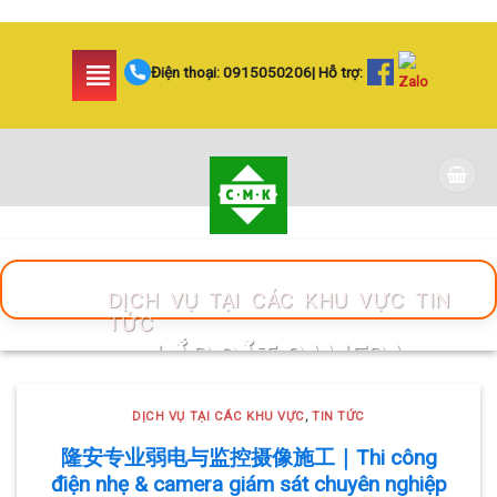
Skip
to
Điện thoại:
0915050206
| Hỗ trợ:
content
DỊCH VỤ TẠI CÁC KHU VỰC TIN
TỨC
LẮP ĐẶT CAMERA
HUYỆN BÌNH CHÁNH
DỊCH VỤ TẠI CÁC KHU VỰC
,
TIN TỨC
SIÊU AN NINH VÀ SIÊU
隆安专业弱电与监控摄像施工｜Thi công
TIẾT KIỆM | CAMERA
điện nhẹ & camera giám sát chuyên nghiệp