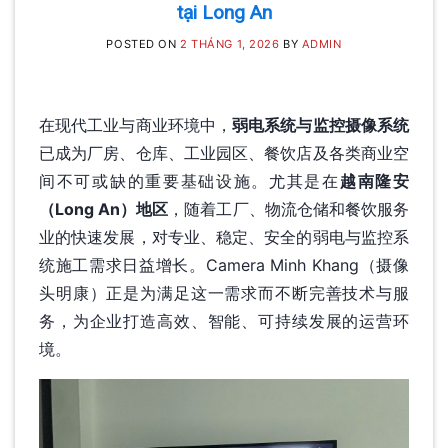
MINH KHANG
tại Long An
POSTED ON
2 THÁNG 1, 2026
BY
ADMIN
20 Tháng 5, 2025
Với hơn 5 năm kinh nghiệm, Camera
Minh Khang là đơn vị hàng đầu
在现代工业与商业环境中，
弱电系统与监控摄像系统
trong [...]
已成为厂房、仓库、工业园区、餐饮店及各类商业空
间不可或缺的重要基础设施。尤其是在
越南隆安
CONTINUE READING
→
（Long An）地区
，随着工厂、物流仓储和餐饮服务
业的快速发展，对专业、稳定、安全的弱电与监控系
统施工需求日益增长。Camera Minh Khang（摄像
头明康）正是为满足这一需求而不断完善技术与服
务，为企业打造高效、智能、可持续发展的运营环
境。