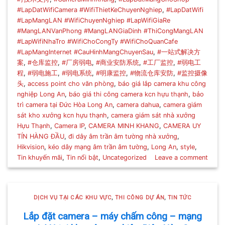
#LapDatWifiCamera #WifiThietKeChuyenNghiep
,
#LapDatWifi
#LapMangLAN #WifiChuyenNghiep #LapWifiGiaRe
#MangLANVanPhong #MangLANGiaDinh #ThiCongMangLAN
#LapWifiNhaTro #WifiChoCongTy #WifiChoQuanCafe
#LapMangInternet #CauHinhMangChuyenSau
,
#一站式解决方
案
,
#仓库监控
,
#厂房弱电
,
#商业安防系统
,
#工厂监控
,
#弱电工
程
,
#弱电施工
,
#弱电系统
,
#明康监控
,
#物流仓库安防
,
#监控摄像
头
,
access point cho văn phòng
,
báo giá lắp camera khu công
nghiệp Long An
,
báo giá thi công camera kcn hựu thạnh
,
bảo
trì camera tại Đức Hòa Long An
,
camera dahua
,
camera giám
sát kho xưởng kcn hựu thạnh
,
camera giám sát nhà xưởng
Hựu Thạnh
,
Camera IP
,
CAMERA MINH KHANG
,
CAMERA UY
TÍN HÀNG ĐẦU
,
đi dây âm trần âm tường nhà xưởng
,
Hikvision
,
kéo dây mạng âm trần âm tường
,
Long An
,
style
,
Tin khuyến mãi
,
Tin nổi bật
,
Uncategorized
Leave a comment
DỊCH VỤ TẠI CÁC KHU VỰC
,
THI CÔNG DỰ ÁN
,
TIN TỨC
Lắp đặt camera – máy chấm công – mạng