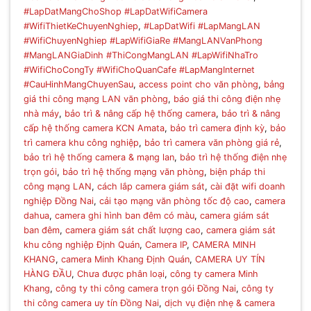
#LapDatMangChoShop #LapDatWifiCamera
#WifiThietKeChuyenNghiep
,
#LapDatWifi #LapMangLAN
#WifiChuyenNghiep #LapWifiGiaRe #MangLANVanPhong
#MangLANGiaDinh #ThiCongMangLAN #LapWifiNhaTro
#WifiChoCongTy #WifiChoQuanCafe #LapMangInternet
#CauHinhMangChuyenSau
,
access point cho văn phòng
,
bảng
giá thi công mạng LAN văn phòng
,
báo giá thi công điện nhẹ
nhà máy
,
bảo trì & nâng cấp hệ thống camera
,
bảo trì & nâng
cấp hệ thống camera KCN Amata
,
bảo trì camera định kỳ
,
bảo
trì camera khu công nghiệp
,
bảo trì camera văn phòng giá rẻ
,
bảo trì hệ thống camera & mạng lan
,
bảo trì hệ thống điện nhẹ
trọn gói
,
bảo trì hệ thống mạng văn phòng
,
biện pháp thi
công mạng LAN
,
cách lắp camera giám sát
,
cài đặt wifi doanh
nghiệp Đồng Nai
,
cải tạo mạng văn phòng tốc độ cao
,
camera
dahua
,
camera ghi hình ban đêm có màu
,
camera giám sát
ban đêm
,
camera giám sát chất lượng cao
,
camera giám sát
khu công nghiệp Định Quán
,
Camera IP
,
CAMERA MINH
KHANG
,
camera Minh Khang Định Quán
,
CAMERA UY TÍN
HÀNG ĐẦU
,
Chưa được phân loại
,
công ty camera Minh
Khang
,
công ty thi công camera trọn gói Đồng Nai
,
công ty
thi công camera uy tín Đồng Nai
,
dịch vụ điện nhẹ & camera