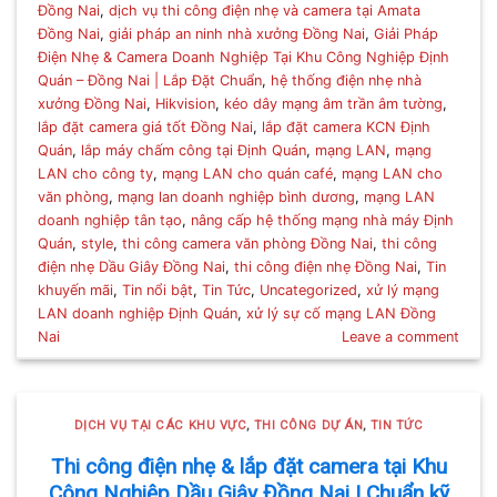
Đồng Nai
,
dịch vụ thi công điện nhẹ và camera tại Amata
Đồng Nai
,
giải pháp an ninh nhà xưởng Đồng Nai
,
Giải Pháp
Điện Nhẹ & Camera Doanh Nghiệp Tại Khu Công Nghiệp Định
Quán – Đồng Nai | Lắp Đặt Chuẩn
,
hệ thống điện nhẹ nhà
xưởng Đồng Nai
,
Hikvision
,
kéo dây mạng âm trần âm tường
,
lắp đặt camera giá tốt Đồng Nai
,
lắp đặt camera KCN Định
Quán
,
lắp máy chấm công tại Định Quán
,
mạng LAN
,
mạng
LAN cho công ty
,
mạng LAN cho quán café
,
mạng LAN cho
văn phòng
,
mạng lan doanh nghiệp bình dương
,
mạng LAN
doanh nghiệp tân tạo
,
nâng cấp hệ thống mạng nhà máy Định
Quán
,
style
,
thi công camera văn phòng Đồng Nai
,
thi công
điện nhẹ Dầu Giây Đồng Nai
,
thi công điện nhẹ Đồng Nai
,
Tin
khuyến mãi
,
Tin nổi bật
,
Tin Tức
,
Uncategorized
,
xử lý mạng
LAN doanh nghiệp Định Quán
,
xử lý sự cố mạng LAN Đồng
Nai
Leave a comment
DỊCH VỤ TẠI CÁC KHU VỰC
,
THI CÔNG DỰ ÁN
,
TIN TỨC
Thi công điện nhẹ & lắp đặt camera tại Khu
Công Nghiệp Dầu Giây Đồng Nai | Chuẩn kỹ