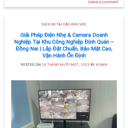
Leave a comment
DỊCH VỤ TẠI CÁC KHU VỰC
Giải Pháp Điện Nhẹ & Camera Doanh
Nghiệp Tại Khu Công Nghiệp Định Quán –
Đồng Nai | Lắp Đặt Chuẩn, Bảo Mật Cao,
Vận Hành Ổn Định
POSTED ON
26 THÁNG MƯỜI MỘT, 2025
BY
ADMIN