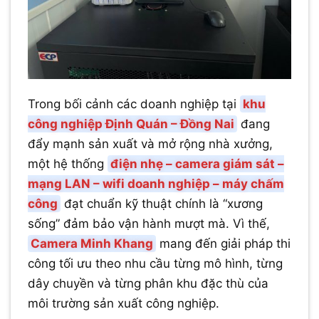
Trong bối cảnh các doanh nghiệp tại
khu
công nghiệp Định Quán – Đồng Nai
đang
đẩy mạnh sản xuất và mở rộng nhà xưởng,
một hệ thống
điện nhẹ – camera giám sát –
mạng LAN – wifi doanh nghiệp – máy chấm
công
đạt chuẩn kỹ thuật chính là “xương
sống” đảm bảo vận hành mượt mà. Vì thế,
Camera Minh Khang
mang đến giải pháp thi
công tối ưu theo nhu cầu từng mô hình, từng
dây chuyền và từng phân khu đặc thù của
môi trường sản xuất công nghiệp.