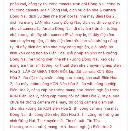
phân loại
,
công ty thi công camera trọn gói Đồng Nai
,
công ty
thi công camera uy tín Đồng Nai
,
dịch vụ điện nhẹ & camera
Đồng Nai
,
dịch vụ điện nhẹ trọn gói tại nhà máy Biên Hòa 2
,
dịch vụ mạng LAN nhà xưởng Đồng Nai
,
dịch vụ thi công điện
nhẹ và camera tại Amata Đồng Nai
,
đi dây âm trần âm tường
nhà xưởng
,
đi dây cho camera IP và máy in
,
đi dây điện âm
sàn chuyên nghiệp
,
đi dây điện âm trần cho văn phòng công
ty
,
đi dây điện âm trần nhà máy công nghiệp
,
giải pháp an
ninh khu công nghiệp Biên Hòa
,
giải pháp an ninh nhà xưởng
Đồng Nai
,
hệ thống điện nhẹ nhà xưởng Đồng Nai
,
kéo dây
mạng âm trần âm tường
,
kỹ thuật điện nhẹ chuyên nghiệp Biên
Hòa 2
,
LẮP CAMERA TRỌN GÓI
,
lắp đặt camera KCN Biên
Hòa 2
,
lắp đặt máy chấm công cho xưởng sản xuất Biên Hòa
2
,
lắp máy chấm công KCN Biên Hòa 2
,
lắp wifi công nghiệp
Biên Hòa 2
,
nâng cấp hệ thống mạng cho doanh nghiệp trong
KCN Biên Hòa 2
,
nâng cấp mạng nội bộ Biên Hòa 2
,
style
,
sửa
chữa hệ thống camera nhà máy
,
thi công camera giám sát
cho nhà xưởng tại KCN Biên Hòa 2
,
thi công camera nhà máy
Đồng Nai
,
thi công điện nhẹ Biên Hòa 2
,
thi công hệ thống an
ninh Đồng Nai
,
Tin khuyến mãi
,
Tin nổi bật
,
Tin Tức
,
Uncategorized
,
xử lý mạng LAN doanh nghiệp Biên Hòa 2