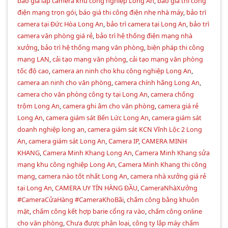
báo giá lắp camera khu công nghiệp Long An
,
báo giá thi công
điện mạng trọn gói
,
báo giá thi công điện nhẹ nhà máy
,
bảo trì
camera tại Đức Hòa Long An
,
bảo trì camera tại Long An
,
bảo trì
camera văn phòng giá rẻ
,
bảo trì hệ thống điện mạng nhà
xưởng
,
bảo trì hệ thống mạng văn phòng
,
biện pháp thi công
mạng LAN
,
cải tạo mạng văn phòng
,
cải tạo mạng văn phòng
tốc độ cao
,
camera an ninh cho khu công nghiệp Long An
,
camera an ninh cho văn phòng
,
camera chính hãng Long An
,
camera cho văn phòng công ty tại Long An
,
camera chống
trộm Long An
,
camera ghi âm cho văn phòng
,
camera giá rẻ
Long An
,
camera giám sát Bến Lức Long An
,
camera giám sát
doanh nghiệp long an
,
camera giám sát KCN Vĩnh Lộc 2 Long
An
,
camera giám sát Long An
,
Camera IP
,
CAMERA MINH
KHANG
,
Camera Minh Khang Long An
,
Camera Minh Khang sửa
mạng khu công nghiệp Long An
,
Camera Minh Khang thi công
mạng
,
camera nào tốt nhất Long An
,
camera nhà xưởng giá rẻ
tại Long An
,
CAMERA UY TÍN HÀNG ĐẦU
,
CameraNhàXưởng
#CameraCửaHàng #CameraKhoBãi
,
chấm công bằng khuôn
mặt
,
chấm công kết hợp barie cổng ra vào
,
chấm công online
cho văn phòng
,
Chưa được phân loại
,
công ty lắp máy chấm