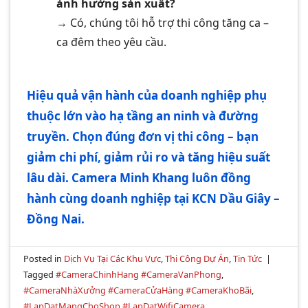
ảnh hưởng sản xuất?
→ Có, chúng tôi hỗ trợ thi công tăng ca –
ca đêm theo yêu cầu.
Hiệu quả vận hành của doanh nghiệp phụ
thuộc lớn vào hạ tầng an ninh và đường
truyền. Chọn đúng đơn vị thi công – bạn
giảm chi phí, giảm rủi ro và tăng hiệu suất
lâu dài. Camera Minh Khang luôn đồng
hành cùng doanh nghiệp tại KCN Dầu Giây –
Đồng Nai.
Posted in
Dịch Vụ Tại Các Khu Vực
,
Thi Công Dự Án
,
Tin Tức
|
Tagged
#CameraChinhHang #CameraVanPhong
,
#CameraNhàXưởng #CameraCửaHàng #CameraKhoBãi
,
#LapDatMangChoShop #LapDatWifiCamera