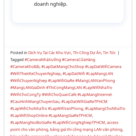
doanh nghiệp.
Posted in
Dịch Vụ Tại Các Khu Vực
,
Thi Công Dự Án
,
Tin Tức
|
Tagged
#CameraNhàXưởng #CameraCửaHàng
#CameraKhoBãi
,
#LapDatMangChoShop #LapDatWifiCamera
#WifiThietKeChuyenNghiep
,
#LapDatWifi #LapMangLAN
#WifiChuyenNghiep #LapWifiGiaRe #MangLANVanPhong
#MangLANGiaDinh #ThiCongMangLAN #LapWifiNhaTro
#WifiChoCongTy #WifiChoQuanCafe #LapMangInternet
#CauHinhMangChuyenSau
,
#LapDatWifiGiaReTPHCM
#LapWifiChoNhaTro #LapWifiVanPhong
,
#LapMangChoNhaTro
#LapWifiShopOnline #LapMangGiaReTPHCM
,
#LapMangNoiBoGiaRe #LapWifiCongNghiepTPHCM
,
access
point cho văn phòng
,
bảng giá thi công mạng LAN văn phòng
,