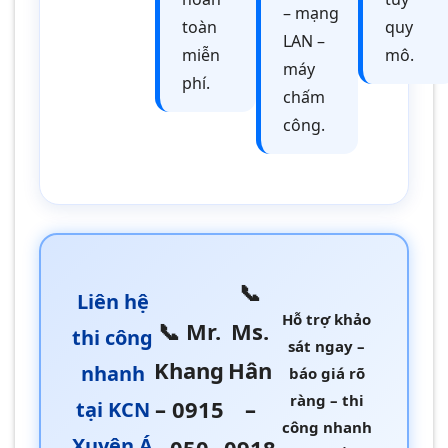
– mạng
toàn
quy
LAN –
miễn
mô.
máy
phí.
chấm
công.
📞
Liên hệ
Hỗ trợ khảo
📞 Mr.
Ms.
thi công
sát ngay –
Khang
Hân
nhanh
báo giá rõ
ràng – thi
– 0915
–
tại KCN
công nhanh
Xuyên Á