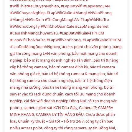
#WifiThietKeChuyenNghiep
,
#LapDatWifi #LapMangLAN
#WifiChuyenNghiep #LapWifiGiaRe #MangLANVanPhong
#MangLANGiaDinh #ThiCongMangLAN #LapWifiNhaTro
#WifiChoCongTy #WifiChoQuanCafe #LapMangInternet
#CauHinhMangChuyenSau
,
#LapDatWifiGiaReTPHCM
#LapWifiChoNhaTro #LapWifiVanPhong
,
#LapWifiGiaReTPHCM
#LapDatMangDoanhNghiep
,
access point cho văn phòng
,
bảng
giá thi công mạng LAN văn phòng
,
bảo mật mạng cho doanh
nghiệp
,
bảo mật mạng doanh nghiệp Tân Bình
,
bảo trì & nâng
cấp hệ thống camera
,
bảo trì camera định kỳ
,
bảo trì camera
văn phòng giá rẻ
,
bảo trì hệ thống camera & mạng lan
,
bảo trì
hệ thống camera cho doanh nghiệp
,
bảo trì hệ thống điện
mạng nhà xưởng
,
bảo trì hệ thống mạng văn phòng
,
bố trí
server vào tủ rack đúng chuẩn
,
cách tối ưu mạng cho doanh
nghiệp
,
cài đặt wifi doanh nghiệp Đồng Nai
,
cải tạo mạng văn
phòng
,
camera giám sát KCN Dầu Giây
,
Camera IP
,
CAMERA
MINH KHANG
,
CAMERA UY TÍN HÀNG ĐẦU
,
Chưa được phân
loại
,
Chuẩn kỹ thuật – Giá tốt – Hỗ trợ 24/7
,
công ty cần bao
nhiêu access point
,
công ty thi công camera uy tín Đồng Nai
,