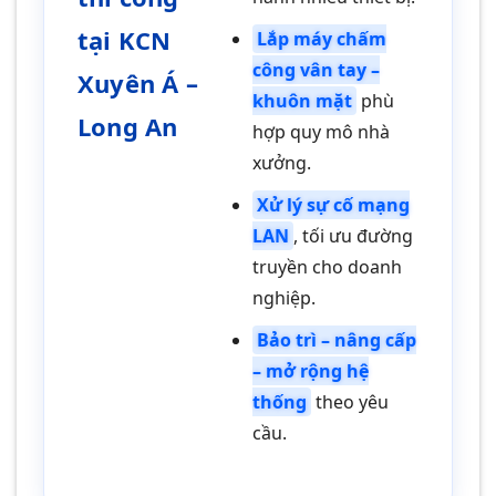
tại KCN
Lắp máy chấm
công vân tay –
Xuyên Á –
khuôn mặt
phù
Long An
hợp quy mô nhà
xưởng.
Xử lý sự cố mạng
LAN
, tối ưu đường
truyền cho doanh
nghiệp.
Bảo trì – nâng cấp
– mở rộng hệ
thống
theo yêu
cầu.