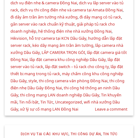
dịch vụ điện nhẹ & camera Đồng Nai
,
dịch vụ lắp server vào tủ
rack
,
dịch vụ thi công điện nhẹ và camera tại Amata Đồng Nai
,
đi dây âm trần âm tường nhà xưởng
,
đi dây mạng có tủ rack
,
gắn server vào rack chuẩn kỹ thuật
,
giải pháp tủ rack cho
doanh nghiệp
,
hệ thống điện nhẹ nhà xưởng Đồng Nai
,
Hikvision
,
hỗ trợ camera tại KCN Dầu Giây
,
hướng dẫn lắp đặt
server rack
,
kéo dây mạng âm trần âm tường
,
lắp camera nhà
xưởng Dầu Giây
,
LẮP CAMERA TRỌN GÓI
,
lắp đặt camera giá tốt
Đồng Nai
,
lắp đặt camera khu công nghiệp Dầu Giây
,
lắp đặt
server vào tủ rack
,
lắp đặt switch – tủ rack cho công ty
,
lắp đặt
thiết bị mạng trong tủ rack
,
máy chấm công khu công nghiệp
Dầu Giây
,
style
,
thi công camera văn phòng Đồng Nai
,
thi công
điện nhẹ Dầu Giây Đồng Nai
,
thi công hệ thống an ninh Dầu
Giây
,
thi công mạng LAN doanh nghiệp Dầu Giây
,
Tin khuyến
mãi
,
Tin nổi bật
,
Tin Tức
,
Uncategorized
,
wifi nhà xưởng Dầu
Giây
,
xử lý sự cố mạng LAN Đồng Nai
Leave a comment
DỊCH VỤ TẠI CÁC KHU VỰC
,
THI CÔNG DỰ ÁN
,
TIN TỨC