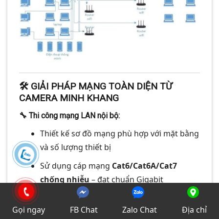
🛠️
GIẢI PHÁP MẠNG TOÀN DIỆN TỪ
CAMERA MINH KHANG
🔧 Thi công mạng LAN nội bộ:
Thiết kế sơ đồ mạng phù hợp với mặt bằng
và số lượng thiết bị
Sử dụng cáp mạng
Cat6/Cat6A/Cat7
chống nhiễu
– đạt chuẩn Gigabit
Switch công nghiệp
TP-Link, Ruijie, UniFi,
Gọi ngay
FB Chat
Zalo Chat
Địa chỉ
Cisco…