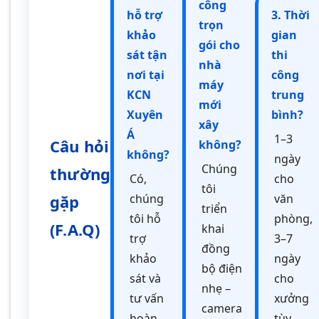
công
hỗ trợ
3. Thời
trọn
khảo
gian
gói cho
sát tận
thi
nhà
nơi tại
công
máy
KCN
trung
mới
Xuyên
bình?
xây
Á
1–3
Câu hỏi
không?
không?
ngày
Chúng
thường
Có,
cho
tôi
gặp
chúng
văn
triển
tôi hỗ
phòng,
(F.A.Q)
khai
trợ
3–7
đồng
khảo
ngày
bộ điện
sát và
cho
nhẹ –
tư vấn
xưởng
camera
hoàn
tùy