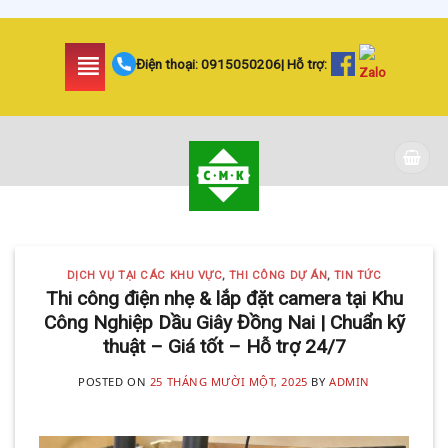
Skip
to
Điện thoại:
0915050206
| Hỗ trợ:
content
DỊCH VỤ TẠI CÁC KHU VỰC TIN
TỨC
LẮP ĐẶT CAMERA
DỊCH VỤ TẠI CÁC KHU VỰC
,
THI CÔNG DỰ ÁN
,
TIN TỨC
HUYỆN BÌNH CHÁNH
Thi công điện nhẹ & lắp đặt camera tại Khu
Công Nghiệp Dầu Giây Đồng Nai | Chuẩn kỹ
SIÊU AN NINH VÀ SIÊU
thuật – Giá tốt – Hỗ trợ 24/7
TIẾT KIỆM | CAMERA
POSTED ON
25 THÁNG MƯỜI MỘT, 2025
BY
ADMIN
MINH KHANG
20 Tháng 5, 2025