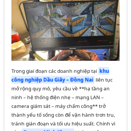
Với hơn 5 năm kinh nghiệm, Camera
Minh Khang là đơn vị hàng đầu
trong [...]
CONTINUE READING
→
Trong giai đoạn các doanh nghiệp tại
khu
công nghiệp Dầu Giây – Đồng Nai
liên tục
mở rộng quy mô, yêu cầu về **hạ tầng an
ninh – hệ thống điện nhẹ – mạng LAN –
camera giám sát – máy chấm công** trở
thành yếu tố sống còn để vận hành trơn tru,
tránh gián đoạn và tối ưu hiệu suất. Chính vì