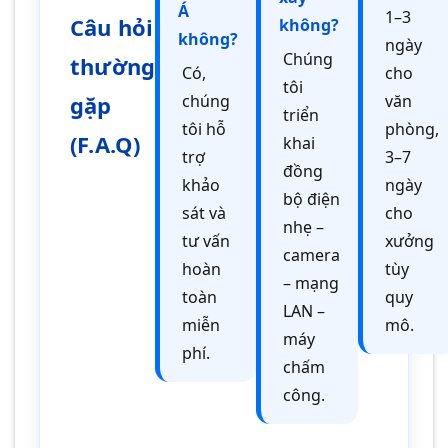
Á
1–3
Câu hỏi
không?
không?
ngày
Chúng
thường
Có,
cho
tôi
gặp
chúng
văn
triển
tôi hỗ
phòng,
(F.A.Q)
khai
trợ
3–7
đồng
khảo
ngày
bộ điện
sát và
cho
nhẹ –
tư vấn
xưởng
camera
hoàn
tùy
– mạng
toàn
quy
LAN –
miễn
mô.
máy
phí.
chấm
công.