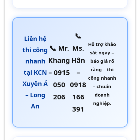
📞
Liên hệ
Hỗ trợ khảo
📞 Mr.
Ms.
thi công
sát ngay –
Khang
Hân
nhanh
báo giá rõ
ràng – thi
– 0915
–
tại KCN
công nhanh
Xuyên Á
050
0918
– chuẩn
– Long
doanh
206
166
nghiệp.
An
391