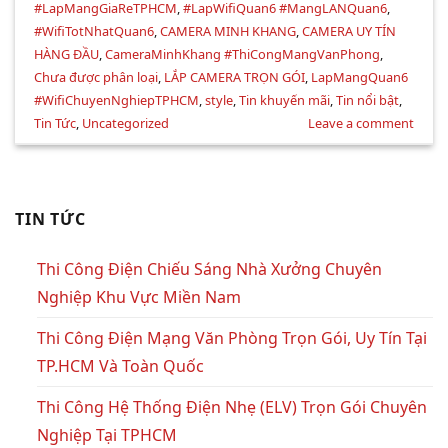
#LapMangGiaReTPHCM
,
#LapWifiQuan6 #MangLANQuan6
,
#WifiTotNhatQuan6
,
CAMERA MINH KHANG
,
CAMERA UY TÍN
HÀNG ĐẦU
,
CameraMinhKhang #ThiCongMangVanPhong
,
Chưa được phân loại
,
LẮP CAMERA TRỌN GÓI
,
LapMangQuan6
#WifiChuyenNghiepTPHCM
,
style
,
Tin khuyến mãi
,
Tin nổi bật
,
Tin Tức
,
Uncategorized
Leave a comment
TIN TỨC
Thi Công Điện Chiếu Sáng Nhà Xưởng Chuyên
Nghiệp Khu Vực Miền Nam
Thi Công Điện Mạng Văn Phòng Trọn Gói, Uy Tín Tại
TP.HCM Và Toàn Quốc
Thi Công Hệ Thống Điện Nhẹ (ELV) Trọn Gói Chuyên
Nghiệp Tại TPHCM