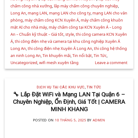
chấm công nhà xưởng
,
lắp máy chấm công chuyên nghiệp
,
Long An
,
mạng LAN
,
mạng LAN cho công ty
,
mạng LAN cho văn
phòng
,
máy chấm công KCN Xuyên Á
,
máy chấm công khuôn
mặt AI cho nhà máy
,
máy chấm công tại KCN Xuyên Á – Long
An – Chuẩn kỹ thuật – Giá tốt
,
style
,
thi công camera KCN Xuyên
Á
,
thi công điện nhẹ và camera tại khu công nghiệp Xuyên Á
Long An
,
thi công điện nhẹ Xuyên Á Long An
,
thi công hệ thống
an ninh Long An
,
Tin khuyến mãi
,
Tin nổi bật
,
Tin Tức
,
Uncategorized
,
wifi mesh xuyên tầng
Leave a comment
DỊCH VỤ TẠI CÁC KHU VỰC
,
TIN TỨC
🔧 Lắp Đặt WiFi và Mạng LAN Tại Quận 6 –
Chuyên Nghiệp, Ổn Định, Giá Tốt | CAMERA
MINH KHANG
POSTED ON
10 THÁNG 5, 2025
BY
ADMIN