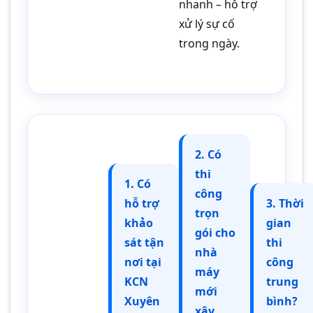
nhanh – hỗ trợ
xử lý sự cố
trong ngày.
2. Có
thi
1. Có
công
hỗ trợ
3. Thời
trọn
khảo
gian
gói cho
sát tận
thi
nhà
nơi tại
công
máy
KCN
trung
mới
Xuyên
bình?
xây