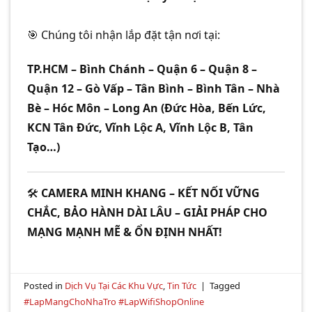
🎯 Chúng tôi nhận lắp đặt tận nơi tại:
TP.HCM – Bình Chánh – Quận 6 – Quận 8 –
Quận 12 – Gò Vấp – Tân Bình – Bình Tân – Nhà
Bè – Hóc Môn – Long An (Đức Hòa, Bến Lức,
KCN Tân Đức, Vĩnh Lộc A, Vĩnh Lộc B, Tân
Tạo…)
🛠️
CAMERA MINH KHANG – KẾT NỐI VỮNG
CHẮC, BẢO HÀNH DÀI LÂU – GIẢI PHÁP CHO
MẠNG MẠNH MẼ & ỔN ĐỊNH NHẤT!
Posted in
Dịch Vụ Tại Các Khu Vực
,
Tin Tức
|
Tagged
#LapMangChoNhaTro #LapWifiShopOnline