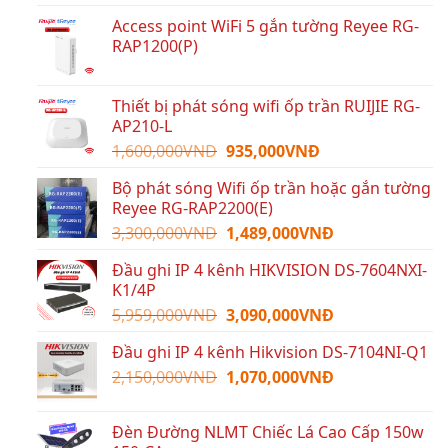
Access point WiFi 5 gắn tường Reyee RG-
RAP1200(P)
Thiết bị phát sóng wifi ốp trần RUIJIE RG-
AP210-L
Giá
Giá
1,600,000
VNĐ
935,000
VNĐ
gốc
hiện
Bộ phát sóng Wifi ốp trần hoặc gắn tường
là:
tại
Reyee RG-RAP2200(E)
1,600,000VNĐ.
là:
Giá
Giá
3,300,000
VNĐ
1,489,000
VNĐ
935,000VNĐ.
gốc
hiện
Đầu ghi IP 4 kênh HIKVISION DS-7604NXI-
là:
tại
K1/4P
3,300,000VNĐ.
là:
Giá
Giá
5,959,000
VNĐ
3,090,000
VNĐ
1,489,000VNĐ.
gốc
hiện
Đầu ghi IP 4 kênh Hikvision DS-7104NI-Q1
là:
tại
Giá
Giá
2,150,000
VNĐ
5,959,000VNĐ.
1,070,000
VNĐ
là:
gốc
hiện
3,090,000VNĐ.
là:
tại
Đèn Đường NLMT Chiếc Lá Cao Cấp 150w
2,150,000VNĐ.
là: