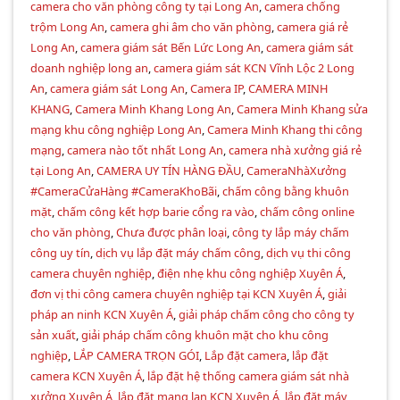
camera cho văn phòng công ty tại Long An
,
camera chống
trộm Long An
,
camera ghi âm cho văn phòng
,
camera giá rẻ
Long An
,
camera giám sát Bến Lức Long An
,
camera giám sát
doanh nghiệp long an
,
camera giám sát KCN Vĩnh Lộc 2 Long
An
,
camera giám sát Long An
,
Camera IP
,
CAMERA MINH
KHANG
,
Camera Minh Khang Long An
,
Camera Minh Khang sửa
mạng khu công nghiệp Long An
,
Camera Minh Khang thi công
mạng
,
camera nào tốt nhất Long An
,
camera nhà xưởng giá rẻ
tại Long An
,
CAMERA UY TÍN HÀNG ĐẦU
,
CameraNhàXưởng
#CameraCửaHàng #CameraKhoBãi
,
chấm công bằng khuôn
mặt
,
chấm công kết hợp barie cổng ra vào
,
chấm công online
cho văn phòng
,
Chưa được phân loại
,
công ty lắp máy chấm
công uy tín
,
dịch vụ lắp đặt máy chấm công
,
dịch vụ thi công
camera chuyên nghiệp
,
điện nhẹ khu công nghiệp Xuyên Á
,
đơn vị thi công camera chuyên nghiệp tại KCN Xuyên Á
,
giải
pháp an ninh KCN Xuyên Á
,
giải pháp chấm công cho công ty
sản xuất
,
giải pháp chấm công khuôn mặt cho khu công
nghiệp
,
LẮP CAMERA TRỌN GÓI
,
Lắp đặt camera
,
lắp đặt
camera KCN Xuyên Á
,
lắp đặt hệ thống camera giám sát nhà
xưởng Xuyên Á
,
lắp đặt mạng lan KCN Xuyên Á
,
lắp đặt máy