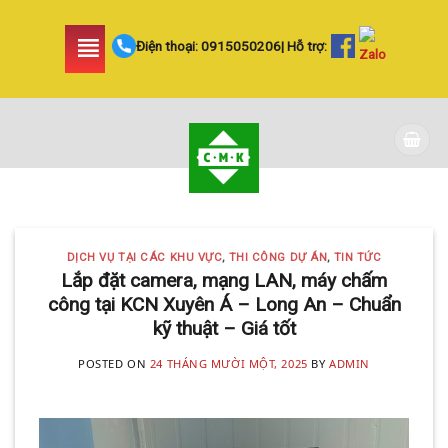
Skip
to
Điện thoại:
0915050206
| Hỗ trợ:
content
DỊCH VỤ TẠI CÁC KHU VỰC TIN
TỨC
LẮP ĐẶT CAMERA
DỊCH VỤ TẠI CÁC KHU VỰC
,
THI CÔNG DỰ ÁN
,
TIN TỨC
HUYỆN BÌNH CHÁNH
Lắp đặt camera, mạng LAN, máy chấm
công tại KCN Xuyên Á – Long An – Chuẩn
SIÊU AN NINH VÀ SIÊU
kỹ thuật – Giá tốt
TIẾT KIỆM | CAMERA
POSTED ON
24 THÁNG MƯỜI MỘT, 2025
BY
ADMIN
MINH KHANG
20 Tháng 5, 2025