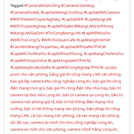
Tagged
#CameraNhàXưởng #CameraCửaHàng
#CameraKhoBãi
,
#LapDatMangChoShop #LapDatWifiCamera
#WifiThietKeChuyenNghiep
,
#LapDatWifi #LapMangLAN
#WifiChuyenNghiep #LapWifiGiaRe #MangLANVanPhong
#MangLANGiaDinh #ThiCongMangLAN #LapWifiNhaTro
#WifiChoCongTy #WifiChoQuanCafe #LapMangInternet
#CauHinhMangChuyenSau
,
#LapDatWifiGiaReTPHCM
#LapWifiChoNhaTro #LapWifiVanPhong
,
#LapMangChoNhaTro
#LapWifiShopOnline #LapMangGiaReTPHCM
,
#LapMangNoiBoGiaRe #LapWifiCongNghiepTPHCM
,
access
point cho văn phòng
,
bảng giá thi công mạng LAN văn phòng
,
báo giá lắp camera khu công nghiệp Long An
,
báo giá thi công
điện mạng trọn gói
,
báo giá thi công điện nhẹ nhà máy
,
bảo trì
camera tại Đức Hòa Long An
,
bảo trì camera tại Long An
,
bảo trì
camera văn phòng giá rẻ
,
bảo trì hệ thống điện mạng nhà
xưởng
,
bảo trì hệ thống mạng văn phòng
,
biện pháp thi công
mạng LAN
,
cải tạo mạng văn phòng
,
cải tạo mạng văn phòng
tốc độ cao
,
camera an ninh cho khu công nghiệp Long An
,
camera an ninh cho văn phòng
,
camera chính hãng Long An
,