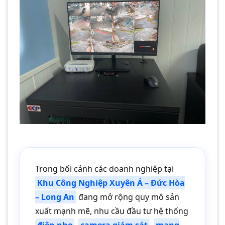
Với hơn 5 năm kinh nghiệm, Camera
Minh Khang là đơn vị hàng đầu
trong [...]
CONTINUE READING
→
Trong bối cảnh các doanh nghiệp tại
Khu Công Nghiệp Xuyên Á – Đức Hòa
– Long An
đang mở rộng quy mô sản
xuất mạnh mẽ, nhu cầu đầu tư hệ thống