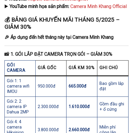
▶️
YouTube minh họa sản phẩm:
Camera Minh Khang Official
💰 BẢNG GIÁ KHUYẾN MÃI THÁNG 5/2025 –
GIẢM 30%
🎉 Áp dụng đến hết tháng này tại
Camera Minh Khang
📸
1. GÓI LẮP ĐẶT CAMERA TRỌN GÓI – GIẢM 30%
GÓI
GIÁ GỐC
GIÁ KM 30%
GHI CHÚ
CAMERA
Gói 1: 1
Bao gồm lắp
camera wifi
950.000đ
665.000đ
đặt
IMOU
Gói 2: 2
Gồm đầu ghi
camera IP
2.300.000đ
1.610.000đ
+ ổ cứng
Dahua 2MP
Gói 4: 4
camera
Miễn phí
3.800.000đ
2.660.000đ
Hikvision
công lắp