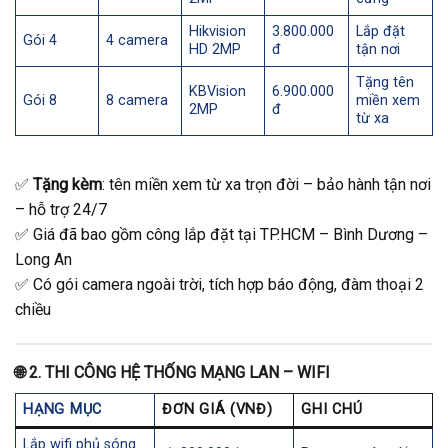
Hikvision
3.800.000
Lắp đặt
Gói 4
4 camera
HD 2MP
đ
tận nơi
Tặng tên
KBVision
6.900.000
Gói 8
8 camera
miền xem
2MP
đ
từ xa
✅
Tặng kèm
: tên miền xem từ xa trọn đời – bảo hành tận nơi
– hỗ trợ 24/7
✅ Giá đã bao gồm công lắp đặt tại TP.HCM – Bình Dương –
Long An
✅ Có gói camera ngoài trời, tích hợp báo động, đàm thoại 2
chiều
🌐
2. THI CÔNG HỆ THỐNG MẠNG LAN – WIFI
HẠNG MỤC
ĐƠN GIÁ (VNĐ)
GHI CHÚ
Lắp wifi phủ sóng