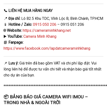
📞
LIÊN HỆ MUA HÀNG NGAY
📍
Địa chỉ:
Lô B2.5 Khu TDC, Vĩnh Lộc B, Bình Chánh, TP.HCM
📱
Hotline / Zalo:
0915 050 206
– 0915 051 206
🌐
Website:
https://cameraminhkhang.net
▶️
YouTube:
Camera Minh Khang
📘
Fanpage:
https://www.facebook.com/lapdatcameraminhkhang
📌
Lưu ý:
Giá trên đã bao gồm VAT và chi phí lắp đặt. Vui
lòng liên hệ để được tư vấn chi tiết và nhận báo giá tốt nhất
cho dự án của bạn.
*************************************************************
📦
BẢNG BÁO GIÁ CAMERA WIFI IMOU –
TRONG NHÀ & NGOÀI TRỜI