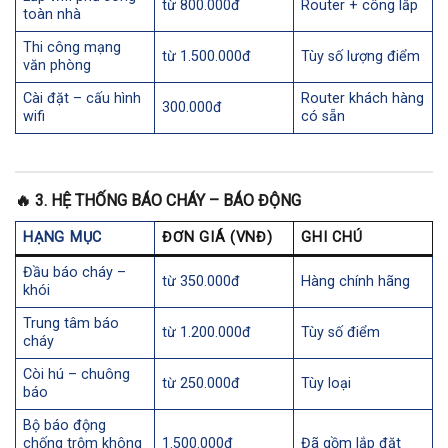
từ 800.000đ
Router + công lắp
toàn nhà
Thi công mạng
từ 1.500.000đ
Tùy số lượng điểm
văn phòng
Cài đặt – cấu hình
Router khách hàng
300.000đ
wifi
có sẵn
🔥
3. HỆ THỐNG BÁO CHÁY – BÁO ĐỘNG
HẠNG MỤC
ĐƠN GIÁ (VNĐ)
GHI CHÚ
Đầu báo cháy –
từ 350.000đ
Hàng chính hãng
khói
Trung tâm báo
từ 1.200.000đ
Tùy số điểm
cháy
Còi hú – chuông
từ 250.000đ
Tùy loại
báo
Bộ báo động
chống trộm không
1.500.000đ
Đã gồm lắp đặt