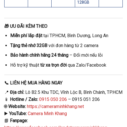
128GB
🎁
ƯU ĐÃI KÈM THEO
Miễn phí lắp đặt
tại TP.HCM, Bình Dương, Long An
Tặng thẻ nhớ 32GB
với đơn hàng từ 2 camera
Bảo hành chính hãng 24 tháng
– Đổi mới nếu lỗi
Hỗ trợ kỹ thuật
từ xa trọn đời
qua Zalo/Facebook
📞
LIÊN HỆ MUA HÀNG NGAY
📍
Địa chỉ:
Lô B2.5 Khu TDC, Vĩnh Lộc B, Bình Chánh, TP.HCM
📱
Hotline / Zalo:
0915 050 206
– 0915 051 206
🌐
Website:
https://cameraminhkhang.net
▶️
YouTube:
Camera Minh Khang
📘
Fanpage: