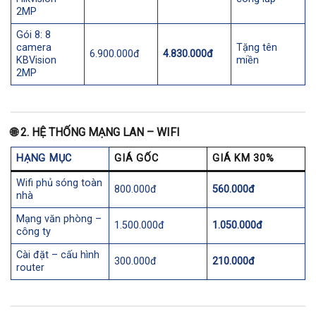
2MP
Gói 8: 8
camera
Tặng tên
6.900.000đ
4.830.000đ
KBVision
miền
2MP
🌐
2. HỆ THỐNG MẠNG LAN – WIFI
HẠNG MỤC
GIÁ GỐC
GIÁ KM 30%
Wifi phủ sóng toàn
800.000đ
560.000đ
nhà
Mạng văn phòng –
1.500.000đ
1.050.000đ
công ty
Cài đặt – cấu hình
300.000đ
210.000đ
router