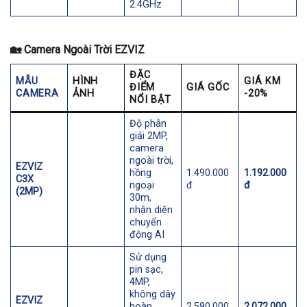
2.4GHz
🏡
Camera Ngoài Trời EZVIZ
ĐẶC
MẪU
HÌNH
GIÁ KM
ĐIỂM
GIÁ GỐC
CAMERA
ẢNH
-20%
NỔI BẬT
Độ phân
giải 2MP,
camera
ngoài trời,
EZVIZ
hồng
1.490.000
1.192.000
C3X
ngoại
đ
đ
(2MP)
30m,
nhận diện
chuyển
động AI
Sử dụng
pin sạc,
4MP,
không dây
EZVIZ
hoàn
2.590.000
2.072.000