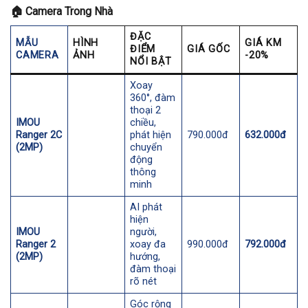
🏠
Camera Trong Nhà
ĐẶC
MẪU
HÌNH
GIÁ KM
ĐIỂM
GIÁ GỐC
CAMERA
ẢNH
-20%
NỔI BẬT
Xoay
360°, đàm
thoại 2
IMOU
chiều,
Ranger 2C
phát hiện
790.000đ
632.000đ
(2MP)
chuyển
động
thông
minh
AI phát
hiện
IMOU
người,
Ranger 2
xoay đa
990.000đ
792.000đ
(2MP)
hướng,
đàm thoại
rõ nét
Góc rộng