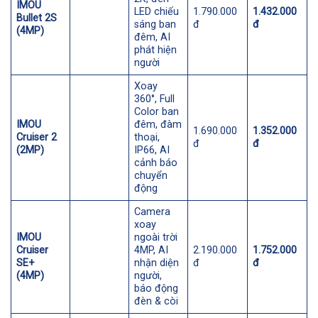
IMOU
LED chiếu
1.790.000
1.432.000
Bullet 2S
sáng ban
đ
đ
(4MP)
đêm, AI
phát hiện
người
Xoay
360°, Full
Color ban
IMOU
đêm, đàm
1.690.000
1.352.000
Cruiser 2
thoại,
đ
đ
(2MP)
IP66, AI
cảnh báo
chuyển
động
Camera
xoay
IMOU
ngoài trời
Cruiser
4MP, AI
2.190.000
1.752.000
SE+
nhận diện
đ
đ
(4MP)
người,
báo động
đèn & còi