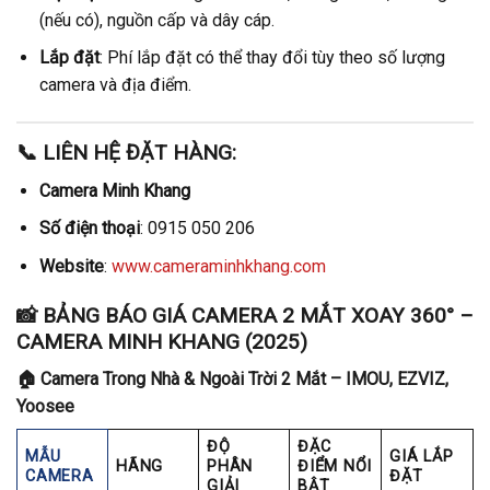
(nếu có), nguồn cấp và dây cáp.
Lắp đặt
: Phí lắp đặt có thể thay đổi tùy theo số lượng
camera và địa điểm.
📞 LIÊN HỆ ĐẶT HÀNG:
Camera Minh Khang
Số điện thoại
: 0915 050 206
Website
:
www.cameraminhkhang.com
📸
BẢNG BÁO GIÁ CAMERA 2 MẮT XOAY 360° –
CAMERA MINH KHANG (2025)
🏠
Camera Trong Nhà & Ngoài Trời 2 Mắt – IMOU, EZVIZ,
Yoosee
ĐỘ
ĐẶC
MẪU
GIÁ LẮP
HÃNG
PHÂN
ĐIỂM NỔI
CAMERA
ĐẶT
GIẢI
BẬT