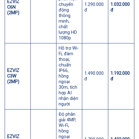
EZVIZ
chuyển
1.290.000
1.032.000
C6N
động
đ
đ
(2MP)
thông
minh,
chất
lượng HD
1080p
Hỗ trợ Wi-
Fi, đàm
thoại,
chuẩn
EZVIZ
IP66,
1.490.000
1.192.000
C3W
hồng
đ
đ
(2MP)
ngoại
30m, tích
hợp AI
nhận diện
người
Độ phân
giải 4MP,
Wi-Fi,
hồng
EZVIZ
ngoại