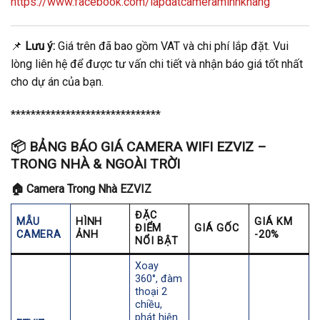
https://www.facebook.com/lapdatcameraminhkhang
📌
Lưu ý:
Giá trên đã bao gồm VAT và chi phí lắp đặt. Vui
lòng liên hệ để được tư vấn chi tiết và nhận báo giá tốt nhất
cho dự án của bạn.
******************************
📦
BẢNG BÁO GIÁ CAMERA WIFI EZVIZ –
TRONG NHÀ & NGOÀI TRỜI
🏠
Camera Trong Nhà EZVIZ
ĐẶC
MẪU
HÌNH
GIÁ KM
ĐIỂM
GIÁ GỐC
CAMERA
ẢNH
-20%
NỔI BẬT
Xoay
360°, đàm
thoại 2
chiều,
phát hiện