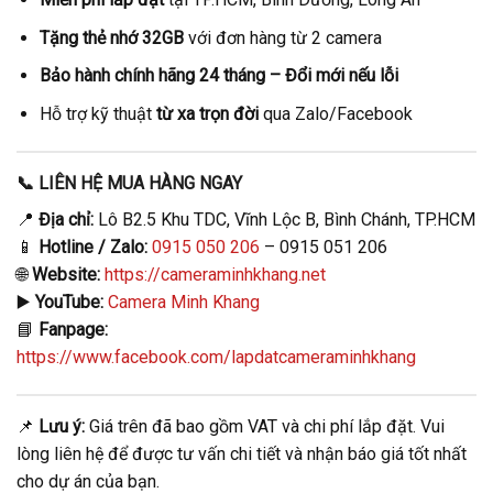
Tặng thẻ nhớ 32GB
với đơn hàng từ 2 camera
Bảo hành chính hãng 24 tháng – Đổi mới nếu lỗi
Hỗ trợ kỹ thuật
từ xa trọn đời
qua Zalo/Facebook
📞
LIÊN HỆ MUA HÀNG NGAY
📍
Địa chỉ:
Lô B2.5 Khu TDC, Vĩnh Lộc B, Bình Chánh, TP.HCM
📱
Hotline / Zalo:
0915 050 206
– 0915 051 206
🌐
Website:
https://cameraminhkhang.net
▶️
YouTube:
Camera Minh Khang
📘
Fanpage:
https://www.facebook.com/lapdatcameraminhkhang
📌
Lưu ý:
Giá trên đã bao gồm VAT và chi phí lắp đặt. Vui
lòng liên hệ để được tư vấn chi tiết và nhận báo giá tốt nhất
cho dự án của bạn.