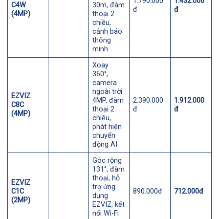
1.790.000
1.432.000
C4W
30m, đàm
đ
đ
(4MP)
thoại 2
chiều,
cảnh báo
thông
minh
Xoay
360°,
camera
ngoài trời
EZVIZ
4MP, đàm
2.390.000
1.912.000
C8C
thoại 2
đ
đ
(4MP)
chiều,
phát hiện
chuyển
động AI
Góc rộng
131°, đàm
thoại, hỗ
EZVIZ
trợ ứng
C1C
890.000đ
712.000đ
dụng
(2MP)
EZVIZ, kết
nối Wi-Fi