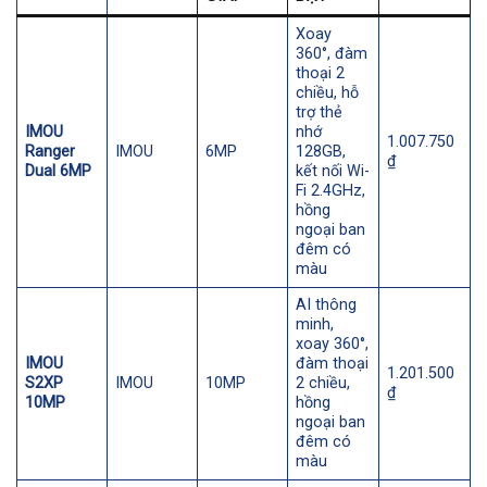
Xoay
360°, đàm
thoại 2
chiều, hỗ
trợ thẻ
IMOU
nhớ
1.007.750
Ranger
IMOU
6MP
128GB,
₫
Dual 6MP
kết nối Wi-
Fi 2.4GHz,
hồng
ngoại ban
đêm có
màu
AI thông
minh,
xoay 360°,
IMOU
đàm thoại
1.201.500
S2XP
IMOU
10MP
2 chiều,
₫
10MP
hồng
ngoại ban
đêm có
màu