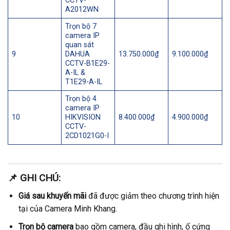
CCTV-
A2012WN
Trọn bộ 7
camera IP
quan sát
9
DAHUA
13.750.000₫
9.100.000₫
CCTV-B1E29-
A-IL &
T1E29-A-IL
Trọn bộ 4
camera IP
10
HIKVISION
8.400.000₫
4.900.000₫
CCTV-
2CD1021G0-I
📌 GHI CHÚ:
Giá sau khuyến mãi
đã được giảm theo chương trình hiện
tại của Camera Minh Khang.
Trọn bộ camera
bao gồm camera, đầu ghi hình, ổ cứng