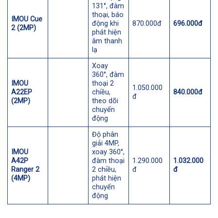
131°, đàm
thoại, báo
IMOU Cue
động khi
870.000đ
696.000đ
2 (2MP)
phát hiện
âm thanh
lạ
Xoay
360°, đàm
IMOU
thoại 2
1.050.000
A22EP
chiều,
840.000đ
đ
(2MP)
theo dõi
chuyển
động
Độ phân
giải 4MP,
IMOU
xoay 360°,
A42P
đàm thoại
1.290.000
1.032.000
Ranger 2
2 chiều,
đ
đ
(4MP)
phát hiện
chuyển
động