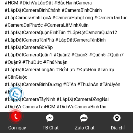
#HCM #DịchVụLắpĐặt #BảoHànhCamera
#LắpĐặtCameraBìnhChánh #CameraBìnhChánh
#LắpCameraVĩnhLộcA #CameraHưngLong #CameraTânTúc
#CameraĐaPhước #CameraLêMinhXuân
#LắpĐặtCameraQuậnBìnhTân #LắpĐặtCameraQuận12
#LắpĐặtCameraTânPhú #LắpĐặtCameraTânBình
#LắpĐặtCameraGòVấp
#LắpĐặtCameraQuận1 #Quận2 #Quận3 #Quận5 #Quận7
#Quận9 #ThủĐức #PhúNhuận
#LắpĐặtCameraLongAn #BếnLức #ĐứcHòa #TânTrụ
#CầnGiuộc
#LắpĐặtCameraBìnhDương #DĩAn #ThuậnAn #TânUyên
#BếnCát
#LắpĐặtCameraTâyNinh #LắpĐặtCameraĐồngNai
#DịchVụCameraTạiHCM #DịchVụCameraBìnhTân
#DịchVụCameraTânPhú #LắpĐặtCameraCửaHàng
#CameraNhàPhố
Gọi ngay
FB Chat
Zalo Chat
Địa chỉ
#LắpĐặtCameraNLMT #ĐiệnNăngLượngMặtTrời