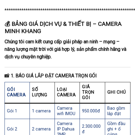
*************************************************************
💰 BẢNG GIÁ DỊCH VỤ & THIẾT BỊ – CAMERA
MINH KHANG
Chúng tôi cam kết cung cấp giải pháp an ninh – mạng –
năng lượng mặt trời với giá hợp lý, sản phẩm chính hãng và
dịch vụ chuyên nghiệp.
📸
1. BÁO GIÁ LẮP ĐẶT CAMERA TRỌN GÓI
GIÁ
GÓI
SỐ
LOẠI
TRỌN
GHI CHÚ
CAMERA
LƯỢNG
CAMERA
GÓI
Camera
Bao gồm
Gói 1
1 camera
950.000đ
wifi IMOU
lắp đặt
Camera
Gồm đầu
2.300.000
Gói 2
2 camera
IP Dahua
ghi + ổ
đ
2MP
cứng