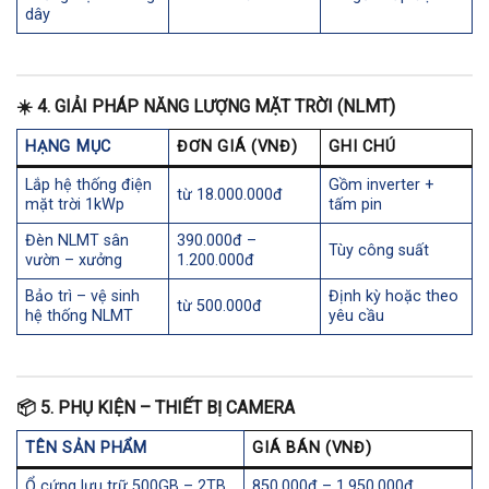
dây
☀️
4. GIẢI PHÁP NĂNG LƯỢNG MẶT TRỜI (NLMT)
HẠNG MỤC
ĐƠN GIÁ (VNĐ)
GHI CHÚ
Lắp hệ thống điện
Gồm inverter +
từ 18.000.000đ
mặt trời 1kWp
tấm pin
Đèn NLMT sân
390.000đ –
Tùy công suất
vườn – xưởng
1.200.000đ
Bảo trì – vệ sinh
Định kỳ hoặc theo
từ 500.000đ
hệ thống NLMT
yêu cầu
📦
5. PHỤ KIỆN – THIẾT BỊ CAMERA
TÊN SẢN PHẨM
GIÁ BÁN (VNĐ)
Ổ cứng lưu trữ 500GB – 2TB
850.000đ – 1.950.000đ