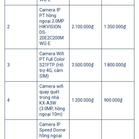
Camera IP
PT hồng
ngoại 2.0MP
2
HIKVISION
2.100.000₫
1.350.000₫
DS-
2DE2C200M
WG-E
Camera Wifi
PT Full Color
3
S21FTP (Hỗ
3.500.000₫
1.800.000₫
trợ 4G, cắm
SIM)
Camera wifi
quay quét
trong nhà
4
1.200.000₫
900.000₫
KX-A3W
(3.0MP, hồng
ngoại 10m)
Camera IP
Speed Dome
hồng ngoại