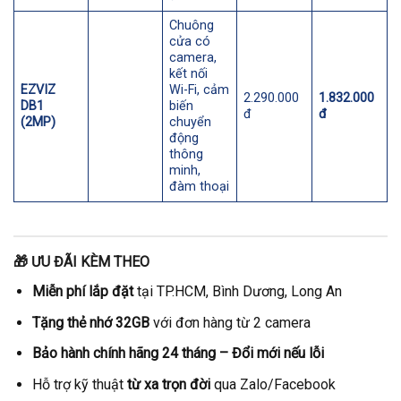
Chuông
cửa có
camera,
kết nối
EZVIZ
Wi-Fi, cảm
2.290.000
1.832.000
DB1
biến
đ
đ
(2MP)
chuyển
động
thông
minh,
đàm thoại
🎁
ƯU ĐÃI KÈM THEO
Miễn phí lắp đặt
tại TP.HCM, Bình Dương, Long An
Tặng thẻ nhớ 32GB
với đơn hàng từ 2 camera
Bảo hành chính hãng 24 tháng – Đổi mới nếu lỗi
Hỗ trợ kỹ thuật
từ xa trọn đời
qua Zalo/Facebook