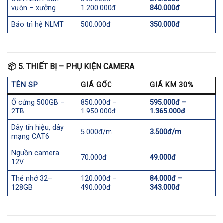
vườn – xưởng
1.200.000đ
840.000đ
Bảo trì hệ NLMT
500.000đ
350.000đ
📦
5. THIẾT BỊ – PHỤ KIỆN CAMERA
TÊN SP
GIÁ GỐC
GIÁ KM 30%
Ổ cứng 500GB –
850.000đ –
595.000đ –
2TB
1.950.000đ
1.365.000đ
Dây tín hiệu, dây
5.000đ/m
3.500đ/m
mạng CAT6
Nguồn camera
70.000đ
49.000đ
12V
Thẻ nhớ 32–
120.000đ –
84.000đ –
128GB
490.000đ
343.000đ