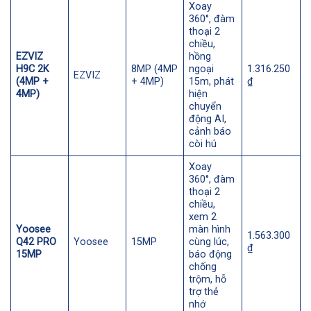
Xoay
360°, đàm
thoại 2
chiều,
EZVIZ
hồng
H9C 2K
8MP (4MP
ngoại
1.316.250
EZVIZ
(4MP +
+ 4MP)
15m, phát
₫
4MP)
hiện
chuyển
động AI,
cảnh báo
còi hú
Xoay
360°, đàm
thoại 2
chiều,
xem 2
Yoosee
màn hình
1.563.300
Q42 PRO
Yoosee
15MP
cùng lúc,
₫
15MP
báo động
chống
trộm, hỗ
trợ thẻ
nhớ