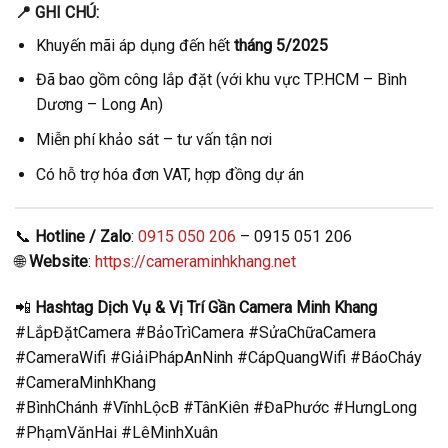
📍 GHI CHÚ:
Khuyến mãi áp dụng đến hết
tháng 5/2025
Đã bao gồm công lắp đặt (với khu vực TP.HCM – Bình
Dương – Long An)
Miễn phí khảo sát – tư vấn tận nơi
Có hỗ trợ hóa đơn VAT, hợp đồng dự án
📞
Hotline / Zalo
:
0915 050 206
– 0915 051 206
🌐
Website
:
https://cameraminhkhang.net
📲
Hashtag Dịch Vụ & Vị Trí Gần Camera Minh Khang
#LắpĐặtCamera #BảoTrìCamera #SửaChữaCamera
#CameraWifi #GiảiPhápAnNinh #CápQuangWifi #BáoCháy
#CameraMinhKhang
#BìnhChánh #VĩnhLộcB #TânKiên #ĐaPhước #HưngLong
#PhạmVănHai #LêMinhXuân