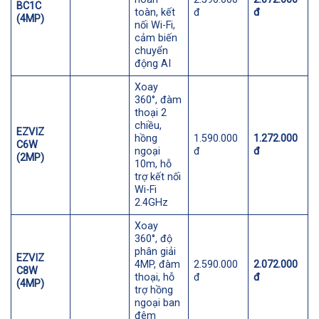
BC1C
toàn, kết
đ
đ
(4MP)
nối Wi-Fi,
cảm biến
chuyển
động AI
Xoay
360°, đàm
thoại 2
chiều,
EZVIZ
hồng
1.590.000
1.272.000
C6W
ngoại
đ
đ
(2MP)
10m, hỗ
trợ kết nối
Wi-Fi
2.4GHz
Xoay
360°, độ
phân giải
EZVIZ
4MP, đàm
2.590.000
2.072.000
C8W
thoại, hỗ
đ
đ
(4MP)
trợ hồng
ngoại ban
đêm