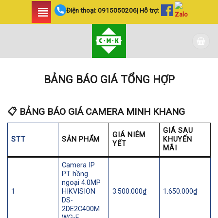
Skip
Điện thoại:
0915050206
| Hỗ trợ:
to
content
BẢNG BÁO GIÁ TỔNG HỢP
📋 BẢNG BÁO GIÁ CAMERA MINH KHANG
GIÁ SAU
GIÁ NIÊM
STT
SẢN PHẨM
KHUYẾN
YẾT
MÃI
Camera IP
PT hồng
ngoại 4.0MP
1
HIKVISION
3.500.000₫
1.650.000₫
DS-
2DE2C400M
WG-E