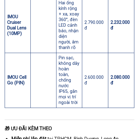
Hai ống
kính rộng
+ xa, xoay
IMOU
360°, đèn
Cruiser
2.790.000
2.232.000
LED cảnh
Dual Lens
đ
đ
báo, nhận
(10MP)
diện
người, âm
thanh rõ
Pin sạc,
không dây
hoàn
toàn,
IMOU Cell
2.600.000
2.080.000
chống
Go (PIN)
đ
đ
nước
IP65, gắn
mọi vị trí
ngoài trời
🎁
ƯU ĐÃI KÈM THEO
Miễn phí lắp đặt
tại TP.HCM, Bình Dương, Long An