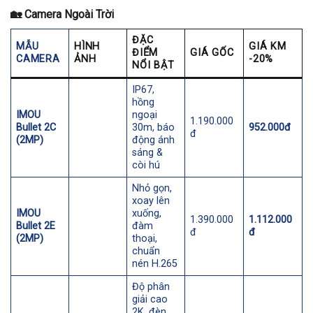
🏡
Camera Ngoài Trời
ĐẶC
MẪU
HÌNH
GIÁ KM
ĐIỂM
GIÁ GỐC
CAMERA
ẢNH
-20%
NỔI BẬT
IP67,
hồng
IMOU
ngoại
1.190.000
Bullet 2C
30m, báo
952.000đ
đ
(2MP)
động ánh
sáng &
còi hú
Nhỏ gọn,
xoay lên
IMOU
xuống,
1.390.000
1.112.000
Bullet 2E
đàm
đ
đ
(2MP)
thoại,
chuẩn
nén H.265
Độ phân
giải cao
2K, đèn