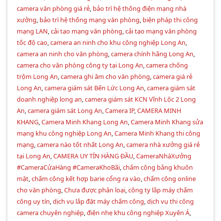
camera văn phòng giá rẻ
,
bảo trì hệ thống điện mạng nhà
xưởng
,
bảo trì hệ thống mạng văn phòng
,
biện pháp thi công
mạng LAN
,
cải tạo mạng văn phòng
,
cải tạo mạng văn phòng
tốc độ cao
,
camera an ninh cho khu công nghiệp Long An
,
camera an ninh cho văn phòng
,
camera chính hãng Long An
,
camera cho văn phòng công ty tại Long An
,
camera chống
trộm Long An
,
camera ghi âm cho văn phòng
,
camera giá rẻ
Long An
,
camera giám sát Bến Lức Long An
,
camera giám sát
doanh nghiệp long an
,
camera giám sát KCN Vĩnh Lộc 2 Long
An
,
camera giám sát Long An
,
Camera IP
,
CAMERA MINH
KHANG
,
Camera Minh Khang Long An
,
Camera Minh Khang sửa
mạng khu công nghiệp Long An
,
Camera Minh Khang thi công
mạng
,
camera nào tốt nhất Long An
,
camera nhà xưởng giá rẻ
tại Long An
,
CAMERA UY TÍN HÀNG ĐẦU
,
CameraNhàXưởng
#CameraCửaHàng #CameraKhoBãi
,
chấm công bằng khuôn
mặt
,
chấm công kết hợp barie cổng ra vào
,
chấm công online
cho văn phòng
,
Chưa được phân loại
,
công ty lắp máy chấm
công uy tín
,
dịch vụ lắp đặt máy chấm công
,
dịch vụ thi công
camera chuyên nghiệp
,
điện nhẹ khu công nghiệp Xuyên Á
,