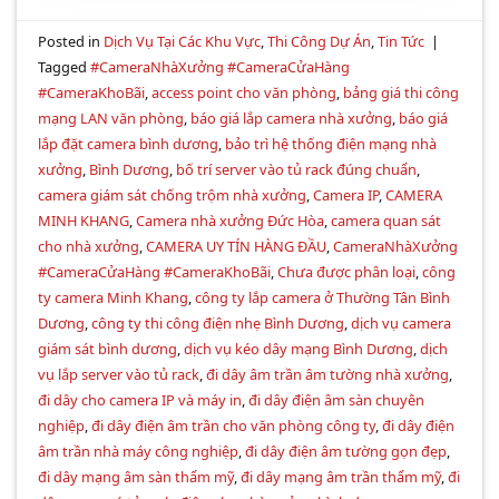
Posted in
Dịch Vụ Tại Các Khu Vực
,
Thi Công Dự Án
,
Tin Tức
|
Tagged
#CameraNhàXưởng #CameraCửaHàng
#CameraKhoBãi
,
access point cho văn phòng
,
bảng giá thi công
mạng LAN văn phòng
,
báo giá lắp camera nhà xưởng
,
báo giá
lắp đặt camera bình dương
,
bảo trì hệ thống điện mạng nhà
xưởng
,
Bình Dương
,
bố trí server vào tủ rack đúng chuẩn
,
camera giám sát chống trộm nhà xưởng
,
Camera IP
,
CAMERA
MINH KHANG
,
Camera nhà xưởng Đức Hòa
,
camera quan sát
cho nhà xưởng
,
CAMERA UY TÍN HÀNG ĐẦU
,
CameraNhàXưởng
#CameraCửaHàng #CameraKhoBãi
,
Chưa được phân loại
,
công
ty camera Minh Khang
,
công ty lắp camera ở Thường Tân Bình
Dương
,
công ty thi công điện nhẹ Bình Dương
,
dịch vụ camera
giám sát bình dương
,
dịch vụ kéo dây mạng Bình Dương
,
dịch
vụ lắp server vào tủ rack
,
đi dây âm trần âm tường nhà xưởng
,
đi dây cho camera IP và máy in
,
đi dây điện âm sàn chuyên
nghiệp
,
đi dây điện âm trần cho văn phòng công ty
,
đi dây điện
âm trần nhà máy công nghiệp
,
đi dây điện âm tường gọn đẹp
,
đi dây mạng âm sàn thẩm mỹ
,
đi dây mạng âm trần thẩm mỹ
,
đi