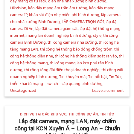
dây mạng có tủ rack
,
điện nhẹ nhà xưởng bình dương
,
Hikvision
,
kéo dây mạng âm trần âm tường
,
kéo dây mạng
camera IP
,
khảo sát điện nhẹ miễn phí bình dương
,
lắp camera
cho nhà xưởng Bình Dương
,
LẮP CAMERA TRỌN GÓI
,
lắp đặt
camera Dĩ An
,
lắp đặt camera giám sát
,
lắp đặt hệ thống mạng
internet
,
mạng lan doanh nghiệp bình dương
,
style
,
thi công
camera Bình Dương
,
thi công camera nhà xưởng
,
thi công hạ
tầng mạng LAN
,
thi công hệ thống báo động chống trộm
,
thi
công hệ thống điện nhẹ
,
thi công hệ thống kiểm soát ra vào
,
thi
công hệ thống mạng
,
thi công mạng lan kcn phú tân bình
dương
,
thi công tổng đài điện thoại doanh nghiệp
,
thi công wifi
doanh nghiệp bình dương
,
Tin khuyến mãi
,
Tin nổi bật
,
Tin Tức
,
triển khai tủ mạng – switch – cáp quang bình dương
,
Uncategorized
Leave a comment
DỊCH VỤ TẠI CÁC KHU VỰC
,
THI CÔNG DỰ ÁN
,
TIN TỨC
Lắp đặt camera, mạng LAN, máy chấm
công tại KCN Xuyên Á – Long An – Chuẩn