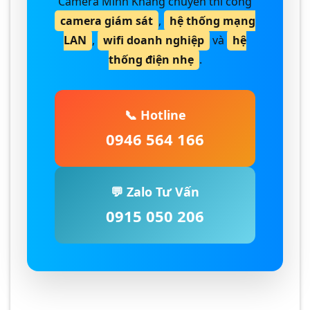
Camera Minh Khang chuyên thi công
camera giám sát
,
hệ thống mạng
LAN
,
wifi doanh nghiệp
và
hệ
thống điện nhẹ
.
📞 Hotline
0946 564 166
💬 Zalo Tư Vấn
0915 050 206