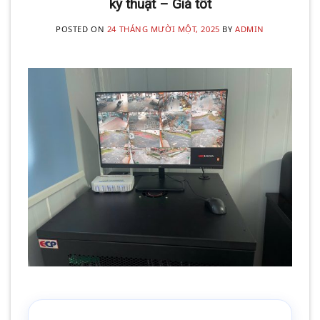
kỹ thuật – Giá tốt
POSTED ON
24 THÁNG MƯỜI MỘT, 2025
BY
ADMIN