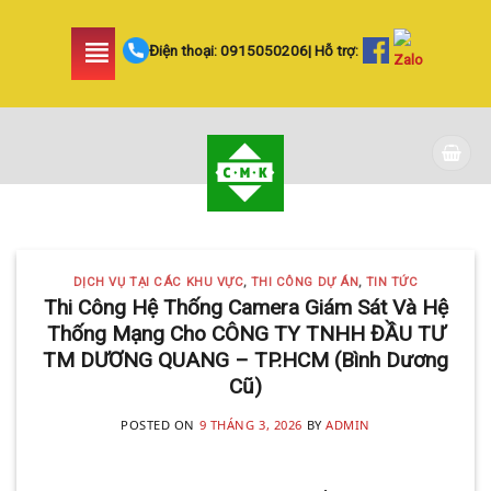
Skip
to
Điện thoại:
0915050206
| Hỗ trợ:
content
DỊCH VỤ TẠI CÁC KHU VỰC TIN
TỨC
LẮP ĐẶT CAMERA
DỊCH VỤ TẠI CÁC KHU VỰC
,
THI CÔNG DỰ ÁN
,
TIN TỨC
HUYỆN BÌNH CHÁNH
Thi Công Hệ Thống Camera Giám Sát Và Hệ
Thống Mạng Cho CÔNG TY TNHH ĐẦU TƯ
SIÊU AN NINH VÀ SIÊU
TM DƯƠNG QUANG – TP.HCM (Bình Dương
TIẾT KIỆM | CAMERA
Cũ)
MINH KHANG
POSTED ON
9 THÁNG 3, 2026
BY
ADMIN
20 Tháng 5, 2025