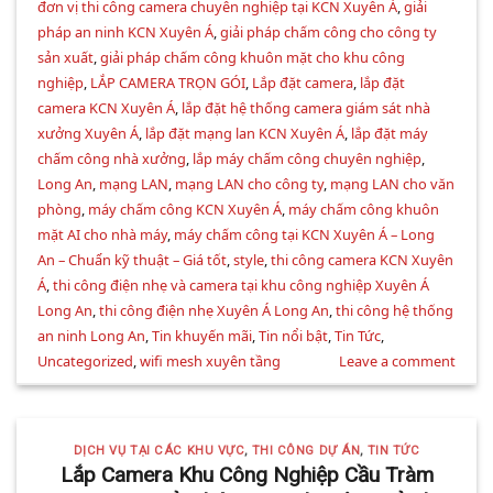
đơn vị thi công camera chuyên nghiệp tại KCN Xuyên Á
,
giải
pháp an ninh KCN Xuyên Á
,
giải pháp chấm công cho công ty
sản xuất
,
giải pháp chấm công khuôn mặt cho khu công
nghiệp
,
LẮP CAMERA TRỌN GÓI
,
Lắp đặt camera
,
lắp đặt
camera KCN Xuyên Á
,
lắp đặt hệ thống camera giám sát nhà
xưởng Xuyên Á
,
lắp đặt mạng lan KCN Xuyên Á
,
lắp đặt máy
chấm công nhà xưởng
,
lắp máy chấm công chuyên nghiệp
,
Long An
,
mạng LAN
,
mạng LAN cho công ty
,
mạng LAN cho văn
phòng
,
máy chấm công KCN Xuyên Á
,
máy chấm công khuôn
mặt AI cho nhà máy
,
máy chấm công tại KCN Xuyên Á – Long
An – Chuẩn kỹ thuật – Giá tốt
,
style
,
thi công camera KCN Xuyên
Á
,
thi công điện nhẹ và camera tại khu công nghiệp Xuyên Á
Long An
,
thi công điện nhẹ Xuyên Á Long An
,
thi công hệ thống
an ninh Long An
,
Tin khuyến mãi
,
Tin nổi bật
,
Tin Tức
,
Uncategorized
,
wifi mesh xuyên tầng
Leave a comment
DỊCH VỤ TẠI CÁC KHU VỰC
,
THI CÔNG DỰ ÁN
,
TIN TỨC
Lắp Camera Khu Công Nghiệp Cầu Tràm