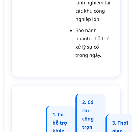
kinh nghiệm tại
các khu công
nghiệp lớn.
Bảo hành
nhanh – hỗ trợ
xử lý sự cố
trong ngày.
2. Có
thi
1. Có
công
hỗ trợ
3. Thời
trọn
khảo
gian