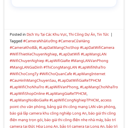
Posted in
Dịch Vụ Tại Các Khu Vực
,
Thi Công Dự Án
,
Tin Tức
|
Tagged
#CameraNhàXưởng #CameraCửaHàng
#CameraKhoBãi
,
#LapDatMangChoShop #LapDatWifiCamera
#WifiThietKeChuyenNghiep
,
#LapDatWifi #LapMangLAN
#WifiChuyenNghiep #LapWifiGiaRe #MangLANVanPhong
#MangLANGiaDinh #ThiCongMangLAN #LapWifiNhaTro
#WifiChoCongTy #WifiChoQuanCafe #LapMangInternet
#CauHinhMangChuyenSau
,
#LapDatWifiGiaReTPHCM
#LapWifiChoNhaTro #LapWifiVanPhong
,
#LapMangChoNhaTro
#LapWifiShopOnline #LapMangGiaReTPHCM
,
#LapMangNoiBoGiaRe #LapWifiCongNghiepTPHCM
,
access
point cho văn phòng
,
bảng giá thi công mạng LAN văn phòng
,
báo giá lắp camera khu công nghiệp Long An
,
báo giá thi công
điện mạng trọn gói
,
báo giá thi công điện nhẹ nhà máy
,
bảo trì
camera tại Đức Hòa Long An
,
bảo trì camera tại Long An
,
bảo trì