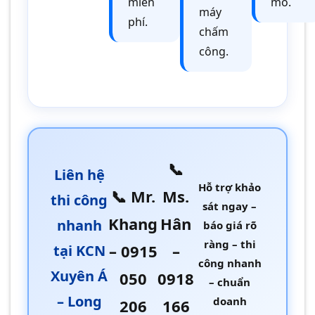
miễn
mô.
máy
phí.
chấm
công.
📞
Liên hệ
Hỗ trợ khảo
📞 Mr.
Ms.
thi công
sát ngay –
Khang
Hân
nhanh
báo giá rõ
ràng – thi
– 0915
–
tại KCN
công nhanh
Xuyên Á
050
0918
– chuẩn
– Long
doanh
206
166