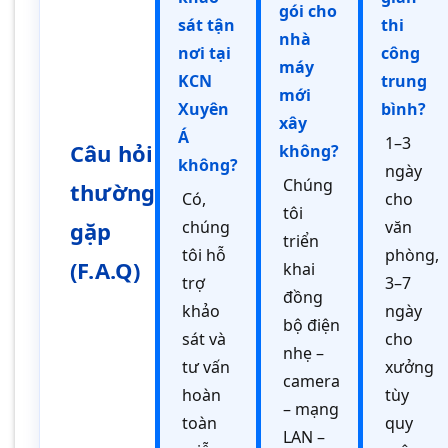
gói cho
sát tận
thi
nhà
nơi tại
công
máy
KCN
trung
mới
Xuyên
bình?
xây
Á
1–3
Câu hỏi
không?
không?
ngày
Chúng
thường
Có,
cho
tôi
gặp
chúng
văn
triển
tôi hỗ
phòng,
(F.A.Q)
khai
trợ
3–7
đồng
khảo
ngày
bộ điện
sát và
cho
nhẹ –
tư vấn
xưởng
camera
hoàn
tùy
– mạng
toàn
quy
LAN –