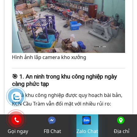
Hình ảnh lắp camera kho xưởng
🎯
1. An ninh trong khu công nghiệp ngày
càng phức tạp
Dù là khu công nghiệp được quy hoạch bài bản,
KCN Cầu Tràm vẫn đối mặt với nhiều rủi ro:
Lượng người ra vào mỗi ngày quá lớn
,
khó kiểm soát hoàn toàn bằng con người
Gọi ngay
FB Chat
Zalo Chat
Địa chỉ