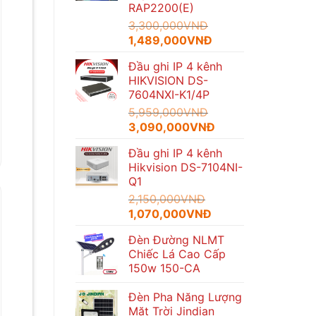
RAP2200(E)
3,300,000
VNĐ
Giá
Giá
1,489,000
VNĐ
gốc
hiện
Đầu ghi IP 4 kênh
là:
tại
HIKVISION DS-
3,300,000VNĐ.
là:
7604NXI-K1/4P
1,489,000VNĐ.
5,959,000
VNĐ
Giá
Giá
3,090,000
VNĐ
gốc
hiện
Đầu ghi IP 4 kênh
là:
tại
Hikvision DS-7104NI-
5,959,000VNĐ.
là:
Q1
3,090,000VNĐ.
2,150,000
VNĐ
Giá
Giá
1,070,000
VNĐ
gốc
hiện
Đèn Đường NLMT
là:
tại
Chiếc Lá Cao Cấp
2,150,000VNĐ.
là:
150w 150-CA
1,070,000VNĐ.
Đèn Pha Năng Lượng
Mặt Trời Jindian