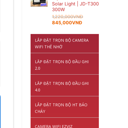
Solar Light | JD-T300
300W
1,220,000
VNĐ
Giá
Giá
845,000
VNĐ
gốc
hiện
là:
tại
LẮP ĐẶT TRỌN BỘ CAMERA
1,220,000VNĐ.
là:
845,000VNĐ.
WIFI THẺ NHỚ
LĂP ĐẶT TRỌN BỘ ĐẦU GHI
2.0
LĂP ĐẶT TRỌN BỘ ĐẦU GHI
4.0
LẮP ĐẶT TRỌN BỘ HT BÁO
CHÁY
CAMERA WIFI EZVIZ