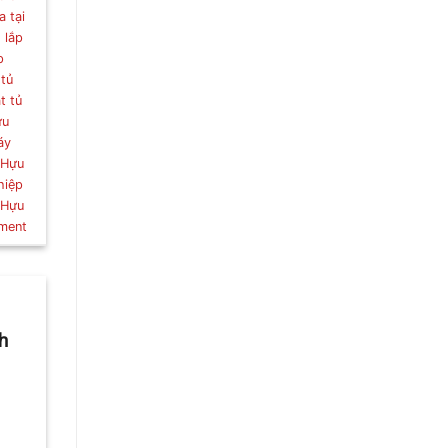
a tại
,
lắp
p
 tủ
t tủ
ựu
áy
 Hựu
hiệp
 Hựu
ment
h