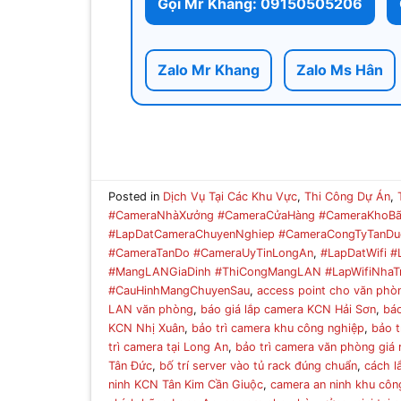
Gọi Mr Khang: 09150505206
Zalo Mr Khang
Zalo Ms Hân
Posted in
Dịch Vụ Tại Các Khu Vực
,
Thi Công Dự Án
,
#CameraNhàXưởng #CameraCửaHàng #CameraKhoBã
#LapDatCameraChuyenNghiep #CameraCongTyTanDu
#CameraTanDo #CameraUyTinLongAn
,
#LapDatWifi 
#MangLANGiaDinh #ThiCongMangLAN #LapWifiNhaTr
#CauHinhMangChuyenSau
,
access point cho văn phò
LAN văn phòng
,
báo giá lắp camera KCN Hải Sơn
,
báo
KCN Nhị Xuân
,
bảo trì camera khu công nghiệp
,
bảo t
trì camera tại Long An
,
bảo trì camera văn phòng giá 
Tân Đức
,
bố trí server vào tủ rack đúng chuẩn
,
cách l
ninh KCN Tân Kim Cần Giuộc
,
camera an ninh khu côn