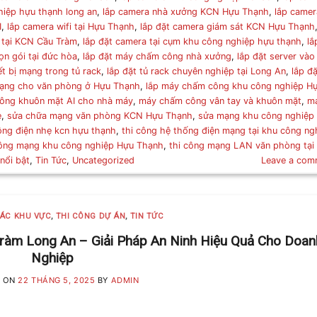
hiệp hựu thạnh long an
,
lắp camera nhà xưởng KCN Hựu Thạnh
,
lắp camer
I
,
lắp camera wifi tại Hựu Thạnh
,
lắp đặt camera giám sát KCN Hựu Thạnh
 tại KCN Cầu Tràm
,
lắp đặt camera tại cụm khu công nghiệp hựu thạnh
,
lắ
ọn gói tại đức hòa
,
lắp đặt máy chấm công nhà xưởng
,
lắp đặt server vào
ết bị mạng trong tủ rack
,
lắp đặt tủ rack chuyên nghiệp tại Long An
,
lắp đặ
mạng cho văn phòng ở Hựu Thạnh
,
lắp máy chấm công khu công nghiệp H
ông khuôn mặt AI cho nhà máy
,
máy chấm công vân tay và khuôn mặt
,
m
e
,
sửa chữa mạng văn phòng KCN Hựu Thạnh
,
sửa mạng khu công nghiệp
ông điện nhẹ kcn hựu thạnh
,
thi công hệ thống điện mạng tại khu công ng
công mạng khu công nghiệp Hựu Thạnh
,
thi công mạng LAN văn phòng tại
 nổi bật
,
Tin Tức
,
Uncategorized
Leave a com
CÁC KHU VỰC
,
THI CÔNG DỰ ÁN
,
TIN TỨC
àm Long An – Giải Pháp An Ninh Hiệu Quả Cho Doan
Nghiệp
D ON
22 THÁNG 5, 2025
BY
ADMIN