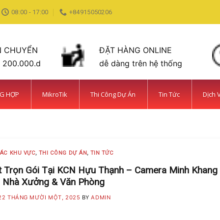
08:00 - 17:00
+84915050206
N CHUYỂN
ĐẶT HÀNG ONLINE
n 200.000.d
dễ dàng trên hệ thống
NG HỢP
MikroTik
Thi Công Dự Án
Tin Tức
Dịch 
C TIN TỨC
ỆN BÌNH CHÁNH SIÊU AN NINH VÀ SIÊU
MINH KHANG
20 Tháng 5, 2025
CÁC KHU VỰC
,
THI CÔNG DỰ ÁN
,
TIN TỨC
amera Minh Khang là đơn vị hàng đầu trong [...]
t Trọn Gói Tại KCN Hựu Thạnh – Camera Minh Khang
o Nhà Xưởng & Văn Phòng
CONTINUE READING
→
22 THÁNG MƯỜI MỘT, 2025
BY
ADMIN