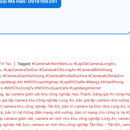
Gọi Ms Hân: 0918166391
Tin Tức
|
Tagged
#CameraAnNinhBenLuc #LapDatCameraLongAn
,
i
,
#LapCameraTanDuc #CameraKCNLongAn #CameraMinhKhang
c #CameraGiamSatXuong #CameraKhoBaiDucHoa #CameraKCNHaiSon
#LapMangLAN #WifiChuyenNghiep #LapWifiGiaRe #MangLANVanPhong
o #WifiChoCongTy #WifiChoQuanCafe #LapMangInternet
ng
,
ắp camera giám sát khu công nghiệp Hựu Thạnh
,
bảng giá thi công m
 giá lắp camera khu công nghiệp Long An
,
báo giá lắp camera nhà xưởng
rì camera khu công nghiệp Tân Đô
,
bảo trì camera tại Đức Hòa Long An
,
b
rẻ
,
bảo trì hệ thống điện mạng nhà xưởng
,
bảo trì mạng cho công ty tại 
ắp camera giám sát
,
camera an ninh cho khu công nghiệp Long An
,
camer
g nghiệp Hải Sơn
,
camera an ninh khu công nghiệp Tân Đức – Tân Đô
,
cam