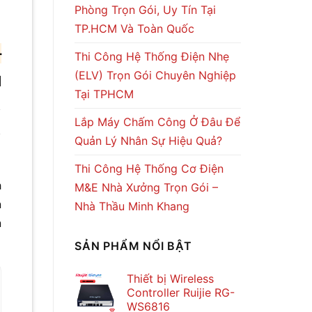
Phòng Trọn Gói, Uy Tín Tại
TP.HCM Và Toàn Quốc
–
Thi Công Hệ Thống Điện Nhẹ
(ELV) Trọn Gói Chuyên Nghiệp
N
Tại TPHCM
,
Lắp Máy Chấm Công Ở Đâu Để
,
Quản Lý Nhân Sự Hiệu Quả?
Thi Công Hệ Thống Cơ Điện
h
M&E Nhà Xưởng Trọn Gói –
n
Nhà Thầu Minh Khang
n
SẢN PHẨM NỔI BẬT
Thiết bị Wireless
Controller Ruijie RG-
WS6816