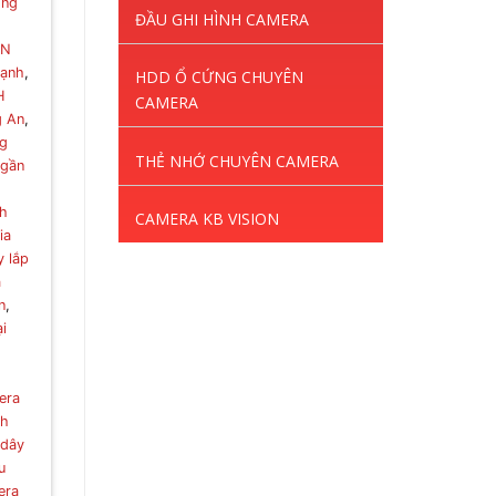
ong
ĐẦU GHI HÌNH CAMERA
CN
hạnh
,
HDD Ổ CỨNG CHUYÊN
H
CAMERA
g An
,
ng
THẺ NHỚ CHUYÊN CAMERA
 gần
nh
CAMERA KB VISION
ia
y lắp
a
n
,
i
era
nh
 dây
u
era