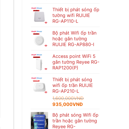
Thiết bị phát sóng ốp
tường wifi RUIJIE
RG-AP110-L
Bộ phát Wifi ốp trần
hoặc gắn tường
RUIJIE RG-AP880-I
Access point WiFi 5
gắn tường Reyee RG-
RAP1200(P)
Thiết bị phát sóng
wifi ốp trần RUIJIE
RG-AP210-L
1,600,000
VNĐ
Giá
Giá
935,000
VNĐ
gốc
hiện
Bộ phát sóng Wifi ốp
là:
tại
trần hoặc gắn tường
1,600,000VNĐ.
là:
Reyee RG-
935,000VNĐ.