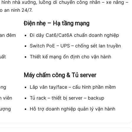
ô hình nhà xưởng, luồng di chuyển công nhân – xe nâng –
o an ninh 24/7.
Điện nhẹ – Hạ tầng mạng
ban đêm
Đi dây Cat6/Cat6A chuẩn doanh nghiệp
Switch PoE – UPS – chống sét lan truyền
uất
Thiết kế mạng ổn định cho vận hành
Máy chấm công & Tủ server
òng
Lắp vân tay/face – cấu hình phần mềm
 viên
Tủ rack – thiết bị server – backup
lượng
Hỗ trợ doanh nghiệp quản lý vận hành