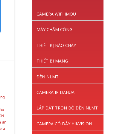
CAMERA WIFI IMOU
MÁY CHẤM CÔNG
THIẾT BỊ BÁO CHÁY
THIẾT BI MẠNG
ĐÈN NLMT
CAMERA IP DAHUA
ạng
LẮP ĐẶT TRỌN BỘ ĐÈN NLMT
ảo
KCN
a an
CAMERA CÓ DÂY HIKVISION
era