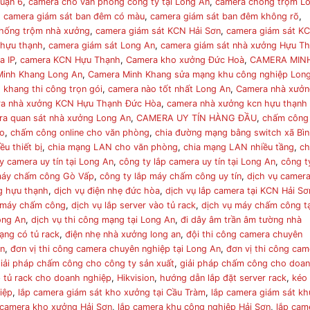
quận 6
,
camera cho văn phòng công ty tại Long An
,
camera chống trộm L
,
camera giám sát ban đêm có màu
,
camera giám sát ban đêm không rõ
,
chống trộm nhà xưởng
,
camera giám sát KCN Hải Sơn
,
camera giám sát K
 hựu thạnh
,
camera giám sát Long An
,
camera giám sát nhà xưởng Hựu T
a IP
,
camera KCN Hựu Thạnh
,
Camera kho xưởng Đức Hoà
,
CAMERA MIN
Minh Khang Long An
,
Camera Minh Khang sửa mạng khu công nghiệp Lon
 khang thi công trọn gói
,
camera nào tốt nhất Long An
,
Camera nhà xưở
a nhà xưởng KCN Hựu Thạnh Đức Hòa
,
camera nhà xưởng kcn hựu thạnh
ra quan sát nhà xưởng Long An
,
CAMERA UY TÍN HÀNG ĐẦU
,
chấm công
ào
,
chấm công online cho văn phòng
,
chia đường mạng bằng switch xã Bì
u thiết bị
,
chia mạng LAN cho văn phòng
,
chia mạng LAN nhiều tầng
,
ch
y camera uy tín tại Long An
,
công ty lắp camera uy tín tại Long An
,
công t
 máy chấm công Gò Vấp
,
công ty lắp máy chấm công uy tín
,
dịch vụ camer
g hựu thạnh
,
dịch vụ điện nhẹ đức hòa
,
dịch vụ lắp camera tại KCN Hải Sơ
t máy chấm công
,
dịch vụ lắp server vào tủ rack
,
dịch vụ máy chấm công tạ
ong An
,
dịch vụ thi công mạng tại Long An
,
đi dây âm trần âm tường nhà
ạng có tủ rack
,
điện nhẹ nhà xưởng long an
,
đội thi công camera chuyên
An
,
đơn vị thi công camera chuyên nghiệp tại Long An
,
đơn vị thi công cam
iải pháp chấm công cho công ty sản xuất
,
giải pháp chấm công cho doa
p tủ rack cho doanh nghiệp
,
Hikvision
,
hướng dẫn lắp đặt server rack
,
kéo
iệp
,
lắp camera giám sát kho xưởng tại Cầu Tràm
,
lắp camera giám sát kh
 camera kho xưởng Hải Sơn
,
lắp camera khu công nghiệp Hải Sơn
,
lắp cam