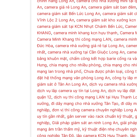
chính hãng Long An
,
camera cho nhà xưởng mini tại 
An
,
camera giá rẻ Long An
,
camera giám sát ban đêm
camera giám sát Bến Lức Long An
,
camera giám sát 
Vĩnh Lộc 2 Long An
,
camera giám sát kho xưởng kcn
camera giám sát tại KCN Nhựt Chánh Bến Lức
,
Camer
KHANG
,
camera minh khang kcn hựu thạnh
,
Camera 
Camera Minh Khang thi công mạng LAN
,
camera minh
Đức Hòa
,
camera nhà xưởng giá rẻ tại Long An
,
camer
nhất
,
camera nhà xưởng tại Cần Giuộc Long An
,
came
bằng khuôn mặt
,
chấm công kết hợp barie cổng ra v
Hưng
,
chia mạng cho nhiều phòng
,
chia mạng cho nhiề
mạng lan trong nhà phố
,
Chưa được phân loại
,
công t
đặt hệ thống mạng văn phòng Long An
,
công ty lắp
giám sát ở Tân An Long An
,
dịch vụ camera nhà xưởn
dịch vụ lắp camera uy tín tại Long An
,
dịch vụ lắp đặ
quận 12
,
dịch vụ thi công mạng LAN tại Hựu Thạnh L
xưởng
,
đi dây mạng cho nhà xưởng Tân Tạo
,
đi dây m
nghiệp
,
đơn vị thi công camera chuyên nghiệp Long 
uy tín gần nhất
,
gắn server vào rack chuẩn kỹ thuật
,
g
nghiệp
,
Giải pháp giám sát an ninh Long An
,
giải phá
mạng âm trần thẩm mỹ
,
kỹ thuật điện nhẹ chuyên ngh
công nghiệp Tân Đô
,
lắp camera KCN Hựu Thạnh
,
lắp