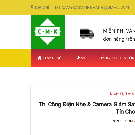
Skip
ĐỊA CHỈ
CAMERASMINHKHANG@GMAIL.COM
to
content
MIỄN PHÍ VẬ
đơn hàng trê
Trang Chủ
Shop
BẢNG BÁO GIÁ TỔ
DỊCH VỤ TẠI CÁC KHU VỰ
LẮP ĐẶT CAMERA HUY
DỊCH VỤ TẠI 
Với hơn 5 năm kinh nghiệm, C
Thi Công Điện Nhẹ & Camera Giám Sá
Tín Ch
POSTED ON