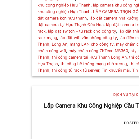
khu công nghiệp Hựu Thạnh
,
lắp camera khu công ng
khu công nghiệp Hựu Thạnh
,
LẮP CAMERA TRỌN GÓ
đặt camera kcn hựu thạnh
,
lắp đặt camera nhà xưởng
đặt camera tại Hựu Thạnh Đức Hòa
,
lắp đặt camera tr
rack
,
lắp đặt switch – tủ rack cho công ty
,
lắp đặt thi
rack mạng
,
lắp đặt wifi văn phòng công ty
,
lắp điện 
Thạnh
,
Long An
,
mạng LAN cho công ty
,
máy chấm c
chấm công wifi
,
máy chấm công ZKTeco MB360
,
styl
Thạnh
,
thi công camera tại Hựu Thạnh Long An
,
thi c
Hựu Thạnh
,
thi công hệ thống mạng nhà xưởng
,
thi 
Thạnh
,
thi công tủ rack tủ server
,
Tin khuyến mãi
,
Tin
DỊCH VỤ TẠI 
Lắp Camera Khu Công Nghiệp Cầu Tr
POSTE