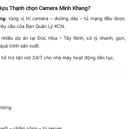
 Hựu Thạnh chọn Camera Minh Khang?
ng:
từng vị trí camera – đường dây – tủ mạng đều được
g yêu cầu của Ban Quản Lý KCN.
 nhiều dự án tại Đức Hòa – Tây Ninh, xử lý nhanh, gọn,
uá trình sản xuất.
, hỗ trợ tận nơi 24/7 cho nhà máy hoạt động liên tục.
phòng
wifi – chấm công – tủ server