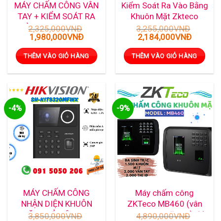
MÁY CHẤM CÔNG VÂN
Kiểm Soát Ra Vào Bằng
TAY + KIỂM SOÁT RA
Khuôn Mặt Zkteco
VÀO HIKVISION DS-
SenseFace 2A ( Vân
2,325,000
VNĐ
3,255,000
VNĐ
Giá
Giá
Giá
Giá
1,980,000
VNĐ
2,184,000
VNĐ
K1T804AMF
Tay, Thẻ Từ )
gốc
hiện
gốc
hiện
là:
tại
là:
tại
THÊM VÀO GIỎ HÀNG
THÊM VÀO GIỎ HÀNG
2,325,000VNĐ.
là:
3,255,000VNĐ.
là:
1,980,000VNĐ.
2,184,0
-4%
-9%
MÁY CHẤM CÔNG
Máy chấm công
NHẬN DIỆN KHUÔN
ZKTeco MB460 (vân
MẶT, THẺ, VÂN TAY
tay, khuôn mặt, thẻ từ)
3,850,000
VNĐ
4,890,000
VNĐ