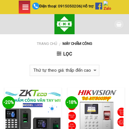
Skip
Điện thoại:
0915050206
| Hỗ trợ:
to
content
TRANG CHỦ
MÁY CHẤM CÔNG
/
LỌC
-20%
-18%