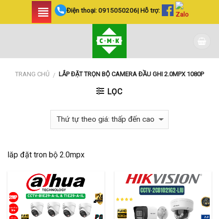
Skip
Điện thoại:
0915050206
| Hỗ trợ:
to
content
TRANG CHỦ
LẮP ĐẶT TRỌN BỘ CAMERA ĐẦU GHI 2.0MPX 1080P
/
LỌC
lăp đặt tron bộ 2.0mpx