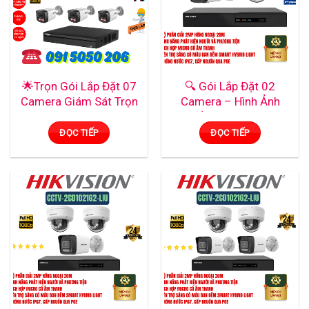
🌟Trọn Gói Lắp Đặt 07
🔍 Gói Lắp Đặt 02
Camera Giám Sát Trọn
Camera – Hình Ảnh
Gói – Giá Hợp Lý, Thi
Chuẩn Nhật, Ghi Hình
Công Chuyên Nghiệp –
Cực Nét 24/24
ĐỌC TIẾP
ĐỌC TIẾP
Ghi Hình Mượt, Xem Từ
Xa Mọi Lúc Mọi Nơi