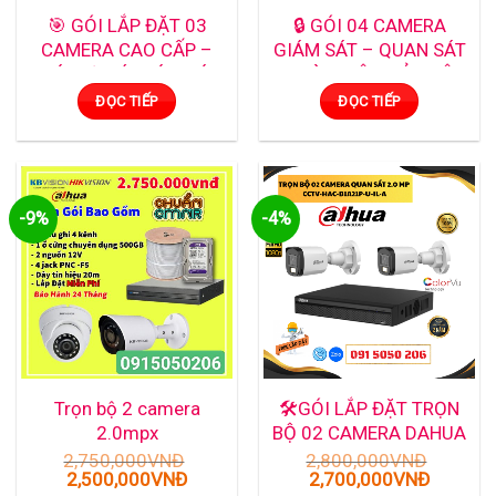
🎯 GÓI LẮP ĐẶT 03
🔒 GÓI 04 CAMERA
CAMERA CAO CẤP –
GIÁM SÁT – QUAN SÁT
GIÁ HỢP LÝ, GIÁM SÁT
TOÀN DIỆN, BẢO VỆ
TOÀN DIỆN
MỌI GÓC NHÌN
ĐỌC TIẾP
ĐỌC TIẾP
-9%
-4%
Trọn bộ 2 camera
🛠️GÓI LẮP ĐẶT TRỌN
2.0mpx
BỘ 02 CAMERA DAHUA
HDCVI Full Color 2.0
2,750,000
VNĐ
2,800,000
VNĐ
Giá
Giá
Giá
Giá
2,500,000
VNĐ
2,700,000
VNĐ
MPX – 2 MẮT