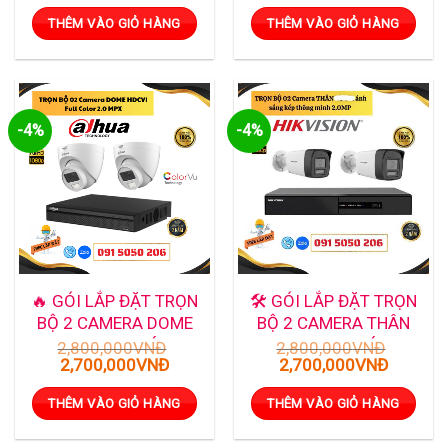
gốc
hiện
gốc
hiện
là:
tại
là:
tại
THÊM VÀO GIỎ HÀNG
THÊM VÀO GIỎ HÀNG
2,750,000VNĐ.
là:
2,800,000VNĐ.
là:
2,500,000VNĐ.
2,700,0
-4%
-4%
🔥 GÓI LẮP ĐẶT TRỌN
🛠️ GÓI LẮP ĐẶT TRỌN
BỘ 2 CAMERA DOME
BỘ 2 CAMERA THÂN
FULL COLOR ÁNH
FULL COLOR ÁNH
2,800,000
VNĐ
2,800,000
VNĐ
Giá
Giá
Giá
Giá
2,700,000
VNĐ
2,700,000
VNĐ
SÁNG KÉP – GIÁM SÁT
SÁNG KÉP CÓ MIC –
gốc
hiện
gốc
hiện
MÀU SẮC CỰC NÉT
GIÁM SÁT NGOÀI TRỜI
là:
tại
là:
tại
THÊM VÀO GIỎ HÀNG
THÊM VÀO GIỎ HÀNG
NGAY CẢ TRONG ĐÊM
CHUẨN ÂM THANH –
2,800,000VNĐ.
là:
2,800,000VNĐ.
là:
2,700,000VNĐ.
2,700,0
TỐI
HÌNH ẢNH MÀU SẮC