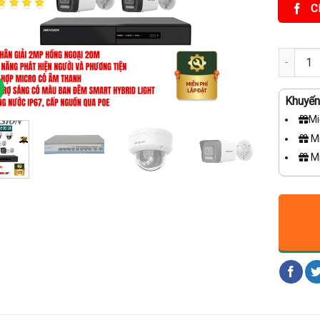
C
🎯 GÓI 
Khuyến 
Mi
Mi
Mi