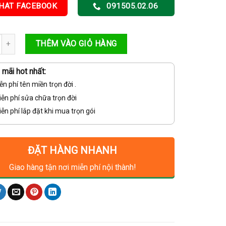
là:
tại
HAT FACEBOOK
091505.02.06
5,700,000VNĐ.
là:
5,200,000VNĐ.
LẮP ĐẶT 06 CAMERA HIKVISION – GIÁM SÁT TOÀN DIỆN, QUẢN LÝ CH
THÊM VÀO GIỎ HÀNG
mãi hot nhất:
ễn phí tên miền trọn đời .
ễn phí sửa chữa trọn đời
ễn phí lắp đặt khi mua trọn gói
ĐẶT HÀNG NHANH
Giao hàng tận nơi miễn phí nội thành!