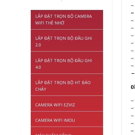
gốc
hiện
–
là:
tại
–
LẮP ĐẶT TRỌN BỘ CAMERA
1,220,000VNĐ.
là:
–
WIFI THẺ NHỚ
845,000VNĐ.
–
–
LĂP ĐẶT TRỌN BỘ ĐẦU GHI
–
2.0
–
– 
LĂP ĐẶT TRỌN BỘ ĐẦU GHI
–
4.0
–
LẮP ĐẶT TRỌN BỘ HT BÁO
Đ
CHÁY
–
CAMERA WIFI EZVIZ
–
– 
CAMERA WIFI IMOU
–
– 