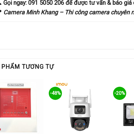

Gọi ngay: 091 5050 206
để được tư vấn & báo giá c

Camera Minh Khang – Thi công camera chuyên ng
 PHẨM TƯƠNG TỰ
-48%
-20%