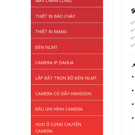
MÁY CHẤM CÔNG

THIẾT BỊ BÁO CHÁY
✅ 
✅
THIẾT BI MẠNG
✅
✅
ĐÈN NLMT
CAMERA IP DAHUA

LẮP ĐẶT TRỌN BỘ ĐÈN NLMT
CAMERA CÓ DÂY HIKVISION
ĐẦU GHI HÌNH CAMERA
HDD Ổ CỨNG CHUYÊN
CAMERA