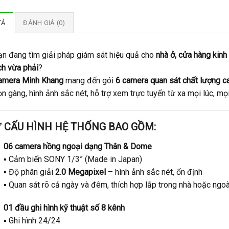
TẢ
ĐÁNH GIÁ (0)
ạn đang tìm giải pháp giám sát hiệu quả cho
nhà ở, cửa hàng kin
ch vừa phải
?
amera Minh Khang
mang đến gói
6 camera quan sát chất lượng c
n gàng, hình ảnh sắc nét, hỗ trợ xem trực tuyến từ xa mọi lúc, mọi
 CẤU HÌNH HỆ THỐNG BAO GỒM:
06 camera hồng ngoại dạng Thân & Dome
▪️ Cảm biến SONY 1/3” (Made in Japan)
▪️ Độ phân giải
2.0 Megapixel
– hình ảnh sắc nét, ổn định
▪️ Quan sát rõ cả ngày và đêm, thích hợp lắp trong nhà hoặc ngoài
01 đầu ghi hình kỹ thuật số 8 kênh
▪️ Ghi hình 24/24