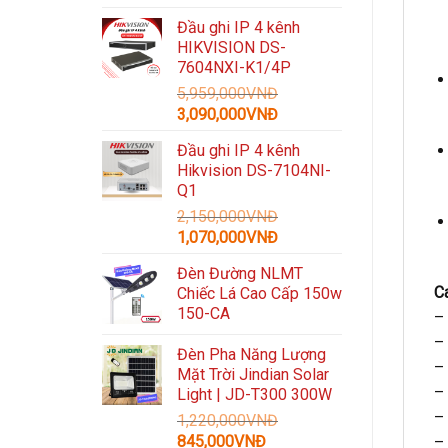
gốc
hiện
Đầu ghi IP 4 kênh
là:
tại
HIKVISION DS-
3,300,000VNĐ.
là:
7604NXI-K1/4P
1,489,000VNĐ.
5,959,000
VNĐ
Giá
Giá
3,090,000
VNĐ
gốc
hiện
Đầu ghi IP 4 kênh
là:
tại
Hikvision DS-7104NI-
5,959,000VNĐ.
là:
Q1
3,090,000VNĐ.
2,150,000
VNĐ
Giá
Giá
1,070,000
VNĐ
gốc
hiện
Đèn Đường NLMT
là:
tại
C
Chiếc Lá Cao Cấp 150w
2,150,000VNĐ.
là:
150-CA
–
1,070,000VNĐ.
–
Đèn Pha Năng Lượng
–
Mặt Trời Jindian Solar
–
Light | JD-T300 300W
–
1,220,000
VNĐ
Giá
Giá
845,000
VNĐ
–