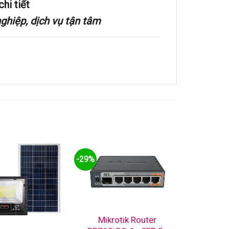
hi tiết
hiệp, dịch vụ tận tâm
-29%
Mikrotik Router