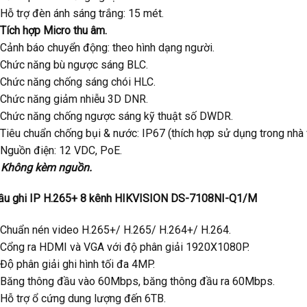
 Hỗ trợ đèn ánh sáng trắng: 15 mét.
 Tích hợp Micro thu âm.
 Cảnh báo chuyển động: theo hình dạng người.
 Chức năng bù ngược sáng BLC.
 Chức năng chống sáng chói HLC.
 Chức năng giảm nhiễu 3D DNR.
 Chức năng chống ngược sáng kỹ thuật số DWDR.
Tiêu chuẩn chống bụi & nước: IP67 (thích hợp sử dụng trong nhà v
 Nguồn điện: 12 VDC, PoE.
 Không kèm nguồn.
ầu ghi IP H.265+ 8 kênh HIKVISION DS-7108NI-Q1/M
 Chuẩn nén video H.265+/ H.265/ H.264+/ H.264.
 Cổng ra HDMI và VGA với độ phân giải 1920X1080P.
Độ phân giải ghi hình tối đa 4MP.
 Băng thông đầu vào 60Mbps, băng thông đầu ra 60Mbps.
Hỗ trợ ổ cứng dung lượng đến 6TB.