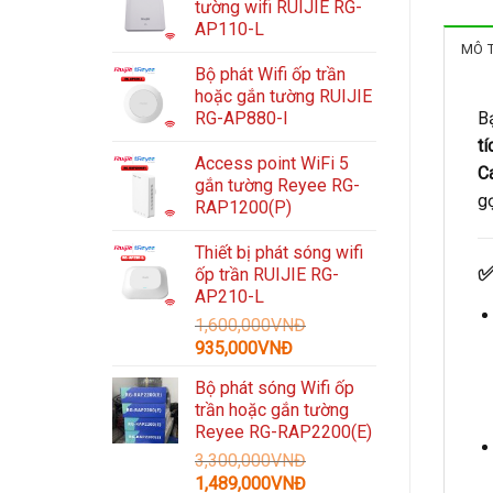
tường wifi RUIJIE RG-
AP110-L
MÔ 
Bộ phát Wifi ốp trần
hoặc gắn tường RUIJIE
B
RG-AP880-I
tí
Access point WiFi 5
C
gắn tường Reyee RG-
gọ
RAP1200(P)
Thiết bị phát sóng wifi
✅
ốp trần RUIJIE RG-
AP210-L
1,600,000
VNĐ
Giá
Giá
935,000
VNĐ
gốc
hiện
Bộ phát sóng Wifi ốp
là:
tại
trần hoặc gắn tường
1,600,000VNĐ.
là:
Reyee RG-RAP2200(E)
935,000VNĐ.
3,300,000
VNĐ
Giá
Giá
1,489,000
VNĐ