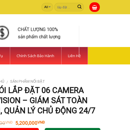
Tìm
kiếm:
CHẤT LƯỢNG 100%
sản phẩm chất lượng
Vụ
Chính Sách Bảo Hành
Liên Hệ
HỦ
SẢN PHẨM NỔI BẬT
/
ÓI LẮP ĐẶT 06 CAMERA
ISION – GIÁM SÁT TOÀN
, QUẢN LÝ CHỦ ĐỘNG 24/7
Giá
Giá
000
5,200,000
VNĐ
VNĐ
gốc
hiện