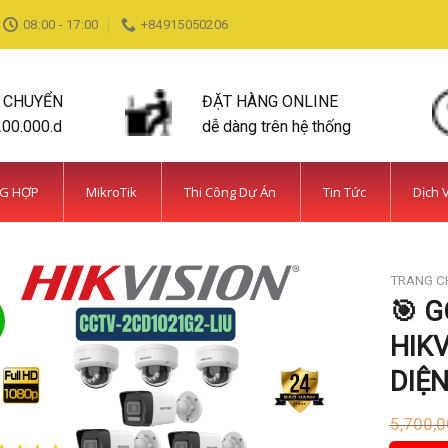
08:00 - 17:00
+84915050206
N CHUYỂN
ĐẶT HÀNG ONLINE
200.000.d
dễ dàng trên hệ thống
NG HỢP
MikroTik
Thi Công Dự Án
Tin Tức
Dịch 
TRANG C
🎯 G
HIKV
DIỆN
5,700,