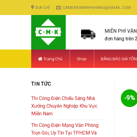
Skip
ĐỊA CHỈ
CAMERASMINHKHANG@GMAIL.COM
to
content
MIỄN PHÍ VẬ
đơn hàng trên 
Trang Chủ
Shop
BẢNG BÁO GIÁ TỔ
TIN TỨC
-9%
Thi Công Điện Chiếu Sáng Nhà
Xưởng Chuyên Nghiệp Khu Vực
Miền Nam
Thi Công Điện Mạng Văn Phòng
Trọn Gói, Uy Tín Tại TP.HCM Và