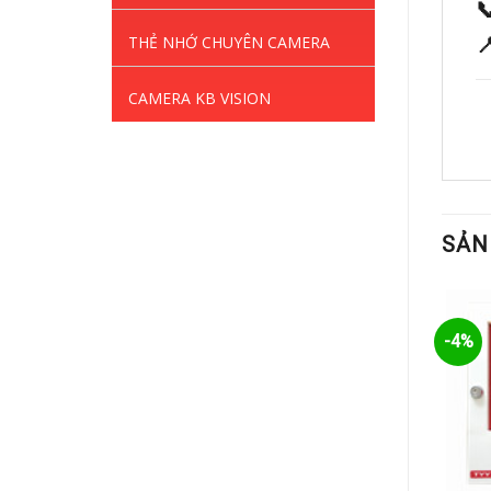

THẺ NHỚ CHUYÊN CAMERA

CAMERA KB VISION
SẢN
%
-54%
-4%