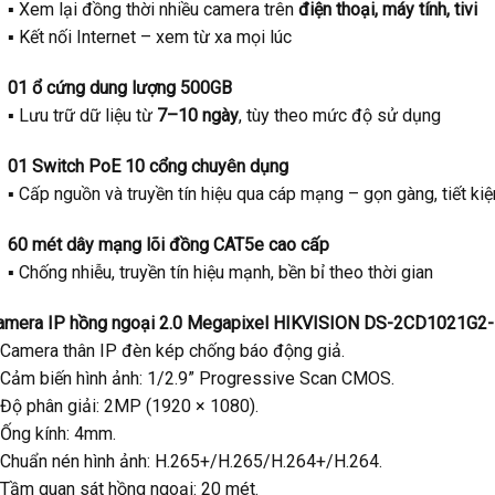
▪️ Xem lại đồng thời nhiều camera trên
điện thoại, máy tính, tivi
▪️ Kết nối Internet – xem từ xa mọi lúc
01 ổ cứng dung lượng 500GB
▪️ Lưu trữ dữ liệu từ
7–10 ngày
, tùy theo mức độ sử dụng
01 Switch PoE 10 cổng chuyên dụng
▪️ Cấp nguồn và truyền tín hiệu qua cáp mạng – gọn gàng, tiết ki
60 mét dây mạng lõi đồng CAT5e cao cấp
▪️ Chống nhiễu, truyền tín hiệu mạnh, bền bỉ theo thời gian
amera IP hồng ngoại 2.0 Megapixel HIKVISION DS-2CD1021G2
 Camera thân IP đèn kép chống báo động giả.
 Cảm biến hình ảnh: 1/2.9” Progressive Scan CMOS.
 Độ phân giải: 2MP (1920 × 1080).
 Ống kính: 4mm.
 Chuẩn nén hình ảnh: H.265+/H.265/H.264+/H.264.
 Tầm quan sát hồng ngoại: 20 mét.