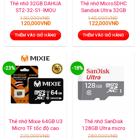
Thẻ nhớ 32GB DAHUA
Thẻ nhớ MicroSDHC
ST2-32-S1-IMOU
Sandisk Ultra 32GB
Class 10 100MB/s
130,000
VNĐ
145,000
VNĐ
Giá
Giá
Giá
Giá
120,000
VNĐ
122,000
VNĐ
(SDSQUNR-032G-
gốc
hiện
gốc
hiện
GN3MN)
là:
tại
là:
tại
THÊM VÀO GIỎ HÀNG
THÊM VÀO GIỎ HÀNG
130,000VNĐ.
là:
145,000VNĐ.
là:
120,000VNĐ.
122,000
-23%
-18%
Thẻ nhớ Mixie 64GB U3
Thẻ nhớ SanDisk
Micro TF tốc độ cao
128GB Ultra micro
95Mb/s
SDXC C10 UHS-1
220,000
VNĐ
280,000
VNĐ