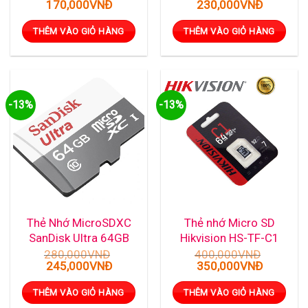
Giá
Giá
Giá
Giá
170,000
VNĐ
230,000
VNĐ
100MB/s SDSQUNR-
gốc
hiện
gốc
hiện
128G-GN3MN
là:
tại
là:
tại
THÊM VÀO GIỎ HÀNG
THÊM VÀO GIỎ HÀNG
220,000VNĐ.
là:
280,000VNĐ.
là:
170,000VNĐ.
230,000
-13%
-13%
Thẻ Nhớ MicroSDXC
Thẻ nhớ Micro SD
SanDisk Ultra 64GB
Hikvision HS-TF-C1
100MB/s 667x
64Gb Class 10 Read
280,000
VNĐ
400,000
VNĐ
Giá
Giá
Giá
Giá
245,000
VNĐ
350,000
VNĐ
SDSQUNR-064G-
92MB/s
gốc
hiện
gốc
hiện
GN3MN
là:
tại
là:
tại
THÊM VÀO GIỎ HÀNG
THÊM VÀO GIỎ HÀNG
280,000VNĐ.
là:
400,000VNĐ.
là: