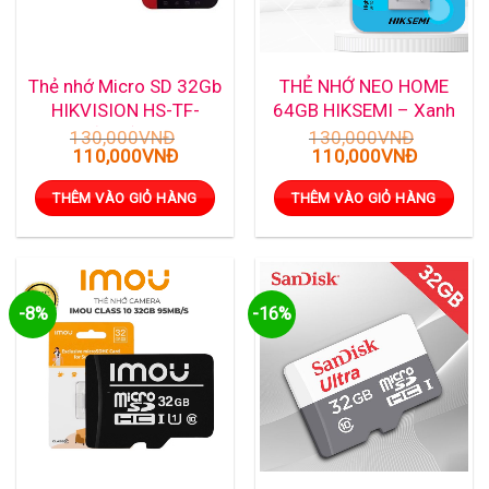
Thẻ nhớ Micro SD 32Gb
THẺ NHỚ NEO HOME
HIKVISION HS-TF-
64GB HIKSEMI – Xanh
C1(STD)/32G
130,000
VNĐ
130,000
VNĐ
Giá
Giá
Giá
Giá
110,000
VNĐ
110,000
VNĐ
gốc
hiện
gốc
hiện
là:
tại
là:
tại
THÊM VÀO GIỎ HÀNG
THÊM VÀO GIỎ HÀNG
130,000VNĐ.
là:
130,000VNĐ.
là:
110,000VNĐ.
110,000
-8%
-16%