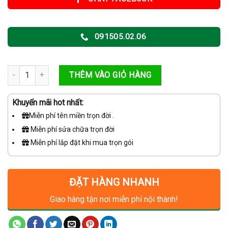
7,500,000VNĐ.
là:
6,700,000VNĐ.
091505.02.06
🔥GÓI LẮP ĐẶT 8 CAMERA QUAN SÁT CAO CẤP – GIÁM SÁT TOÀN D
THÊM VÀO GIỎ HÀNG
Khuyến mãi hot nhất:
Miễn phí tên miền trọn đời .
Miễn phí sửa chữa trọn đời
Miễn phí lắp đặt khi mua trọn gói
ĐẶT HÀNG NHANH
Giao hàng tận nơi miễn phí nội thành!