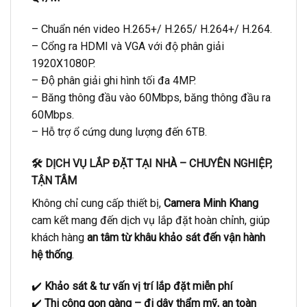
– Chuẩn nén video H.265+/ H.265/ H.264+/ H.264.
– Cổng ra HDMI và VGA với độ phân giải
1920X1080P.
– Độ phân giải ghi hình tối đa 4MP.
– Băng thông đầu vào 60Mbps, băng thông đầu ra
60Mbps.
– Hỗ trợ ổ cứng dung lượng đến 6TB.
🛠️ DỊCH VỤ LẮP ĐẶT TẠI NHÀ – CHUYÊN NGHIỆP,
TẬN TÂM
Không chỉ cung cấp thiết bị,
Camera Minh Khang
cam kết mang đến dịch vụ lắp đặt hoàn chỉnh, giúp
khách hàng
an tâm từ khâu khảo sát đến vận hành
hệ thống
.
✔️
Khảo sát & tư vấn vị trí lắp đặt miễn phí
✔️
Thi công gọn gàng – đi dây thẩm mỹ, an toàn