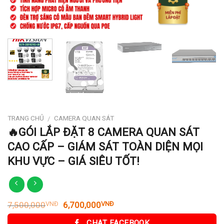
TRANG CHỦ
CAMERA QUAN SÁT
/
🔥GÓI LẮP ĐẶT 8 CAMERA QUAN SÁT
CAO CẤP – GIÁM SÁT TOÀN DIỆN MỌI
KHU VỰC – GIÁ SIÊU TỐT!
Giá
Giá
7,500,000
6,700,000
VNĐ
VNĐ
gốc
hiện
là:
tại
CHAT FACEBOOK