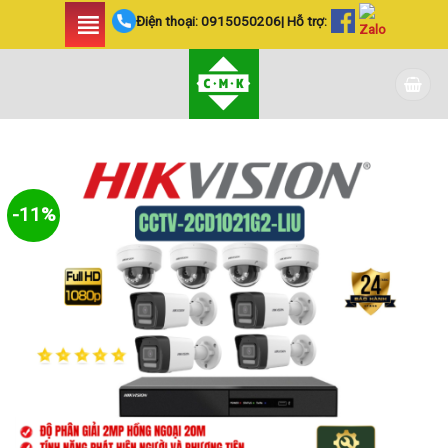
Skip
Điện thoại:
0915050206
| Hỗ trợ:
to
content
-11%