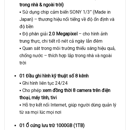
trong nhà & ngoài trời)
▪️ Sử dụng chip cảm biến SONY 1/3” (Made in
Japan) – thương hiệu nổi tiếng về độ ổn định và
độ bền
▪️ Độ phân giải
2.0 Megapixel
– cho hình ảnh
trung thực, chi tiết rõ nét cả ngày lẫn đêm
▪️ Quan sát trong môi trường thiếu sáng hiệu quả,
chống nước – thích hợp lắp trong nhà và ngoài
trời
01 Đầu ghi hình kỹ thuật số 8 kênh
▪️ Ghi hình liên tục 24/24
▪️ Cho phép
xem đồng thời 8 camera trên điện
thoại, máy tính, tivi
▪️ Hỗ trợ kết nối Internet, giúp người dùng quản lý
từ xa mọi lúc mọi nơi
01 Ổ cứng lưu trữ 1000GB (1TB)