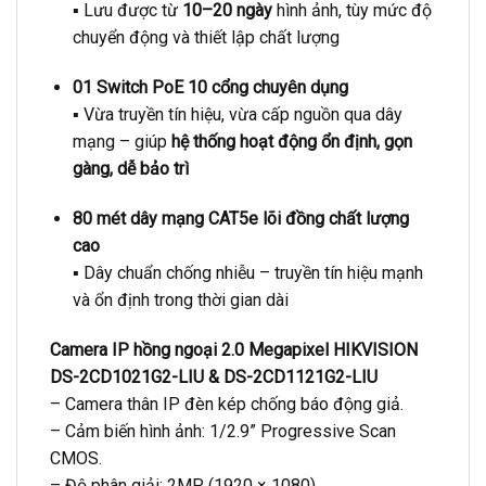
▪️ Lưu được từ
10–20 ngày
hình ảnh, tùy mức độ
chuyển động và thiết lập chất lượng
01 Switch PoE 10 cổng chuyên dụng
▪️ Vừa truyền tín hiệu, vừa cấp nguồn qua dây
mạng – giúp
hệ thống hoạt động ổn định, gọn
gàng, dễ bảo trì
80 mét dây mạng CAT5e lõi đồng chất lượng
cao
▪️ Dây chuẩn chống nhiễu – truyền tín hiệu mạnh
và ổn định trong thời gian dài
Camera IP hồng ngoại 2.0 Megapixel HIKVISION
DS-2CD1021G2-LIU & DS-2CD1121G2-LIU
– Camera thân IP đèn kép chống báo động giả.
– Cảm biến hình ảnh: 1/2.9” Progressive Scan
CMOS.
– Độ phân giải: 2MP (1920 × 1080).