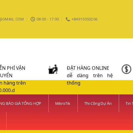
@GMAIL.COM
08:00 - 17:00
+84915050206
ỄN PHÍ VẬN
ĐẶT HÀNG ONLINE
UYỂN
dễ dàng trên hệ
n hàng trên
thống
0.000.d
NG BÁO GIÁ TỔNG HỢP
MikroTik
Thi Công Dự Án
Tin 