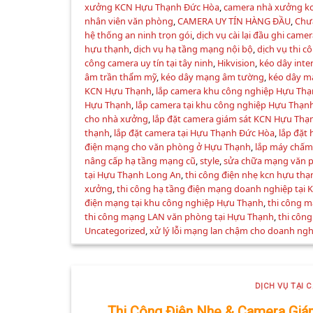
xưởng KCN Hựu Thạnh Đức Hòa
,
camera nhà xưởng kc
nhân viên văn phòng
,
CAMERA UY TÍN HÀNG ĐẦU
,
Chư
hệ thống an ninh trọn gói
,
dịch vụ cài lại đầu ghi cam
hựu thạnh
,
dịch vụ hạ tầng mạng nội bộ
,
dịch vụ thi 
công camera uy tín tại tây ninh
,
Hikvision
,
kéo dây inte
âm trần thẩm mỹ
,
kéo dây mạng âm tường
,
kéo dây m
KCN Hựu Thạnh
,
lắp camera khu công nghiệp Hựu Th
Hựu Thạnh
,
lắp camera tại khu công nghiệp Hựu Thạn
cho nhà xưởng
,
lắp đặt camera giám sát KCN Hựu Thạ
thạnh
,
lắp đặt camera tại Hựu Thạnh Đức Hòa
,
lắp đặt
điện mạng cho văn phòng ở Hựu Thạnh
,
lắp máy chấm
nâng cấp hạ tầng mạng cũ
,
style
,
sửa chữa mạng văn 
tại Hựu Thạnh Long An
,
thi công điện nhẹ kcn hựu thạ
xưởng
,
thi công hạ tầng điện mạng doanh nghiệp tại 
điện mạng tại khu công nghiệp Hựu Thạnh
,
thi công 
thi công mạng LAN văn phòng tại Hựu Thạnh
,
thi công
Uncategorized
,
xử lý lỗi mạng lan chậm cho doanh ng
DỊCH VỤ TẠI 
Thi Công Điện Nhẹ & Camera Giá