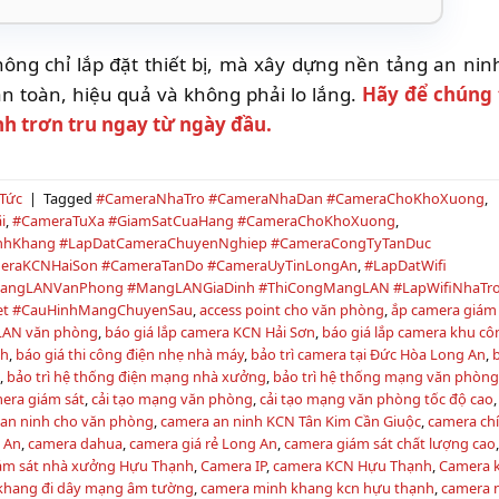
ng chỉ lắp đặt thiết bị, mà xây dựng nền tảng an nin
 toàn, hiệu quả và không phải lo lắng.
Hãy để chúng 
nh trơn tru ngay từ ngày đầu.
 Tức
|
Tagged
#CameraNhaTro #CameraNhaDan #CameraChoKhoXuong
,
i
,
#CameraTuXa #GiamSatCuaHang #CameraChoKhoXuong
,
nhKhang #LapDatCameraChuyenNghiep #CameraCongTyTanDuc
eraKCNHaiSon #CameraTanDo #CameraUyTinLongAn
,
#LapDatWifi
MangLANVanPhong #MangLANGiaDinh #ThiCongMangLAN #LapWifiNhaTr
net #CauHinhMangChuyenSau
,
access point cho văn phòng
,
ắp camera giám 
 LAN văn phòng
,
báo giá lắp camera KCN Hải Sơn
,
báo giá lắp camera khu cô
nh
,
báo giá thi công điện nhẹ nhà máy
,
bảo trì camera tại Đức Hòa Long An
,
ẻ
,
bảo trì hệ thống điện mạng nhà xưởng
,
bảo trì hệ thống mạng văn phòn
mera giám sát
,
cải tạo mạng văn phòng
,
cải tạo mạng văn phòng tốc độ cao
,
an ninh cho văn phòng
,
camera an ninh KCN Tân Kim Cần Giuộc
,
camera ch
 An
,
camera dahua
,
camera giá rẻ Long An
,
camera giám sát chất lượng cao
ám sát nhà xưởng Hựu Thạnh
,
Camera IP
,
camera KCN Hựu Thạnh
,
Camera 
khang đi dây mạng âm tường
,
camera minh khang kcn hựu thạnh
,
camera 