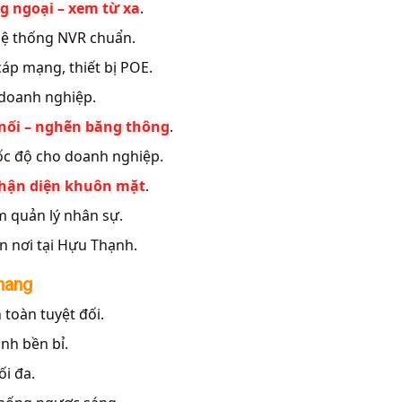
ng ngoại – xem từ xa
.
hệ thống NVR chuẩn.
cáp mạng, thiết bị POE.
doanh nghiệp.
nối – nghẽn băng thông
.
tốc độ cho doanh nghiệp.
nhận diện khuôn mặt
.
 quản lý nhân sự.
ận nơi tại Hựu Thạnh.
hang
 toàn tuyệt đối.
nh bền bỉ.
ối đa.