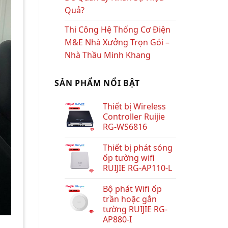
Quả?
Thi Công Hệ Thống Cơ Điện
M&E Nhà Xưởng Trọn Gói –
Nhà Thầu Minh Khang
SẢN PHẨM NỔI BẬT
Thiết bị Wireless
Controller Ruijie
RG-WS6816
Thiết bị phát sóng
ốp tường wifi
RUIJIE RG-AP110-L
Bộ phát Wifi ốp
trần hoặc gắn
tường RUIJIE RG-
AP880-I