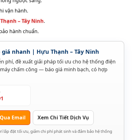
chống ngược sáng.
hi vận hành.
Thạnh – Tây Ninh
.
 bảo hành chuẩn.
o giá nhanh | Hựu Thạnh – Tây Ninh
n phí, đề xuất giải pháp tối ưu cho hệ thống điện
 máy chấm công — báo giá minh bạch, có hợp
)
91
 Qua Email
Xem Chi Tiết Dịch Vụ
trí lắp đặt tối ưu, giảm chi phí phát sinh và đảm bảo hệ thống