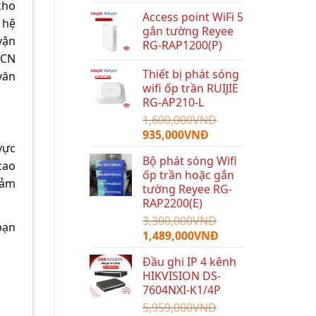
kho
Access point WiFi 5
 hệ
gắn tường Reyee
vận
RG-RAP1200(P)
KCN
Thiết bị phát sóng
văn
wifi ốp trần RUIJIE
RG-AP210-L
1,600,000
VNĐ
Giá
Giá
935,000
VNĐ
vực
gốc
hiện
Bộ phát sóng Wifi
là:
tại
cao
ốp trần hoặc gắn
1,600,000VNĐ.
là:
đảm
tường Reyee RG-
935,000VNĐ.
RAP2200(E)
3,300,000
VNĐ
bạn
Giá
Giá
1,489,000
VNĐ
gốc
hiện
Đầu ghi IP 4 kênh
là:
tại
HIKVISION DS-
3,300,000VNĐ.
là:
7604NXI-K1/4P
1,489,000VNĐ.
5,959,000
VNĐ