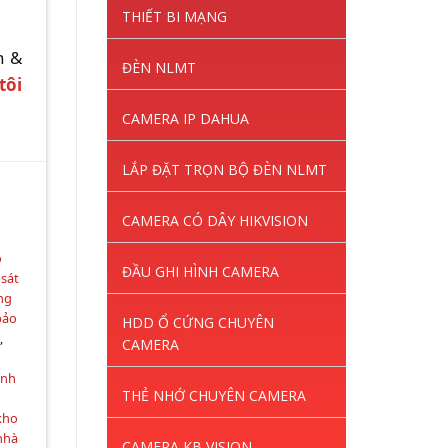
THIẾT BI MẠNG
h &
ĐÈN NLMT
tôi
CAMERA IP DAHUA
LẮP ĐẶT TRỌN BỘ ĐÈN NLMT
CAMERA CÓ DÂY HIKVISION
o
ĐẦU GHI HÌNH CAMERA
sát
ng
bảo
HDD Ổ CỨNG CHUYÊN
g
,
CAMERA
ính
THẺ NHỚ CHUYÊN CAMERA
,
kho
nhà
CAMERA KB VISION