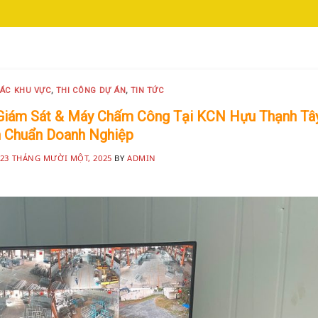
 TIN TỨC
ỆN BÌNH CHÁNH SIÊU AN NINH VÀ SIÊU
MINH KHANG
20 Tháng 5, 2025
CÁC KHU VỰC
,
THI CÔNG DỰ ÁN
,
TIN TỨC
Camera Minh Khang là đơn vị hàng đầu trong [...]
 Giám Sát & Máy Chấm Công Tại KCN Hựu Thạnh Tâ
 Chuẩn Doanh Nghiệp
CONTINUE READING
→
23 THÁNG MƯỜI MỘT, 2025
BY
ADMIN