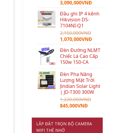
Giá
Giá
3,090,000
VNĐ
gốc
hiện
Đầu ghi IP 4 kênh
là:
tại
Hikvision DS-
5,959,000VNĐ.
là:
7104NI-Q1
3,090,000VNĐ.
2,150,000
VNĐ
Giá
Giá
1,070,000
VNĐ
gốc
hiện
Đèn Đường NLMT
là:
tại
Chiếc Lá Cao Cấp
2,150,000VNĐ.
là:
150w 150-CA
1,070,000VNĐ.
Đèn Pha Năng
Lượng Mặt Trời
Jindian Solar Light
| JD-T300 300W
1,220,000
VNĐ
Giá
Giá
845,000
VNĐ
gốc
hiện
là:
tại
LẮP ĐẶT TRỌN BỘ CAMERA
1,220,000VNĐ.
là:
845,000VNĐ.
WIFI THẺ NHỚ