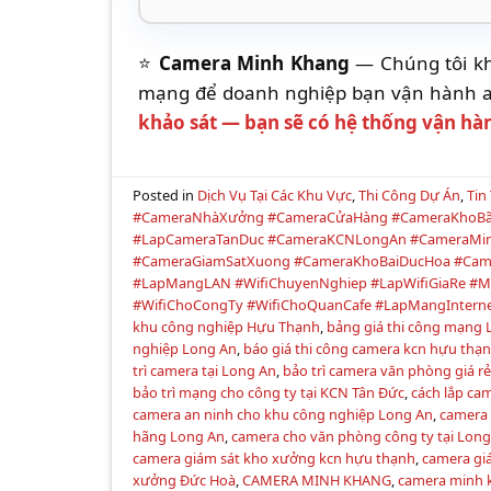
⭐
Camera Minh Khang
— Chúng tôi khô
mạng để doanh nghiệp bạn vận hành an
khảo sát — bạn sẽ có hệ thống vận hà
Posted in
Dịch Vụ Tại Các Khu Vực
,
Thi Công Dự Án
,
Tin
#CameraNhàXưởng #CameraCửaHàng #CameraKhoBã
#LapCameraTanDuc #CameraKCNLongAn #CameraMi
#CameraGiamSatXuong #CameraKhoBaiDucHoa #Cam
#LapMangLAN #WifiChuyenNghiep #LapWifiGiaRe #
#WifiChoCongTy #WifiChoQuanCafe #LapMangInter
khu công nghiệp Hựu Thạnh
,
bảng giá thi công mạng
nghiệp Long An
,
báo giá thi công camera kcn hựu thạ
trì camera tại Long An
,
bảo trì camera văn phòng giá r
bảo trì mạng cho công ty tại KCN Tân Đức
,
cách lắp ca
camera an ninh cho khu công nghiệp Long An
,
camera 
hãng Long An
,
camera cho văn phòng công ty tại Long
camera giám sát kho xưởng kcn hựu thạnh
,
camera gi
xưởng Đức Hoà
,
CAMERA MINH KHANG
,
camera minh 