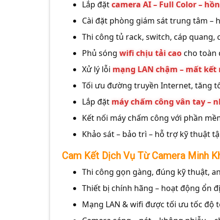
Lắp đặt
camera AI – Full Color – hồ
Cài đặt phòng giám sát trung tâm – 
Thi công tủ rack, switch, cáp quang, 
Phủ sóng
wifi chịu tải cao
cho toàn 
Xử lý lỗi
mạng LAN chậm – mất kết 
Tối ưu đường truyền Internet, tăng 
Lắp đặt
máy chấm công vân tay – 
Kết nối máy chấm công với phần mềm
Khảo sát – bảo trì – hỗ trợ kỹ thuật t
Cam Kết Dịch Vụ Từ Camera Minh K
Thi công gọn gàng, đúng kỹ thuật, an
Thiết bị chính hãng – hoạt động ổn đị
Mạng LAN & wifi được tối ưu tốc độ t