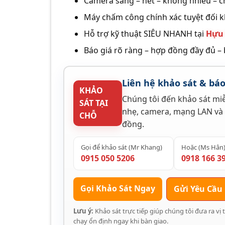
Camera sáng – nét – không nhiễu – 
Máy chấm công chính xác tuyệt đối k
Hỗ trợ kỹ thuật SIÊU NHANH tại
Hựu 
Báo giá rõ ràng – hợp đồng đầy đủ –
Liên hệ khảo sát & bá
KHẢO
Chúng tôi đến khảo sát miễ
SÁT TẠI
nhẹ, camera, mạng LAN và
CHỖ
đồng.
Gọi để khảo sát (Mr Khang)
Hoặc (Ms Hân
0915 050 5206
0918 166 3
Gọi Khảo Sát Ngay
Gửi Yêu Cầu
Lưu ý:
Khảo sát trực tiếp giúp chúng tôi đưa ra vị 
chạy ổn định ngay khi bàn giao.