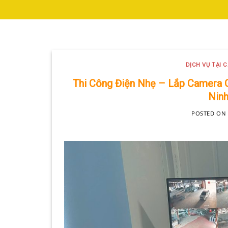
DỊCH VỤ TẠI CÁC KHU VỰC
LẮP ĐẶT CAMERA HUY
DỊCH VỤ TẠI 
Với hơn 5 năm kinh nghiệm, 
Thi Công Điện Nhẹ – Lắp Camera
Ninh
POSTED ON