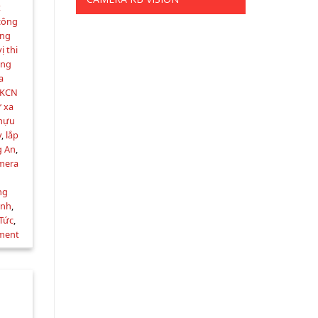
t
 công
ởng
ị thi
ạng
a
 KCN
 xa
 hựu
y
,
lắp
g An
,
amera
ng
ạnh
,
 Tức
,
ment