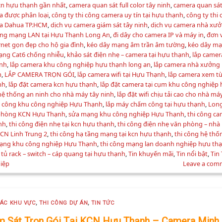
n hựu thạnh gần nhất
,
camera quan sát full color tây ninh
,
camera quan sá
a được phân loại
,
công ty thi công camera uy tín tại hựu thạnh
,
công ty thi
era Dahua TP.HCM
,
dịch vụ camera giám sát tây ninh
,
dịch vụ camera nhà xư
công mạng LAN tại Hựu Thạnh Long An
,
đi dây cho camera IP và máy in
,
đơn v
rnet gọn đẹp cho hộ gia đình
,
kéo dây mạng âm trần âm tường
,
kéo dây m
ạng Cat6 chống nhiễu
,
khảo sát điện nhẹ – camera tại hựu thạnh
,
lắp camer
ạnh
,
lắp camera khu công nghiệp hựu thạnh long an
,
lắp camera nhà xưởng
h
,
LẮP CAMERA TRỌN GÓI
,
lắp camera wifi tại Hựu Thạnh
,
lắp camera xem từ
nh
,
lắp đặt camera kcn hựu thạnh
,
lắp đặt camera tại cụm khu công nghiệp
 hệ thống an ninh cho nhà máy tây ninh
,
lắp đặt wifi chịu tải cao cho nhà má
 công khu công nghiệp Hựu Thạnh
,
lắp máy chấm công tại hựu thạnh
,
Lon
phòng KCN Hựu Thạnh
,
sửa mạng khu công nghiệp Hựu Thạnh
,
thi công c
nh
,
thi công điện nhẹ tại kcn hựu thạnh
,
thi công điện nhẹ văn phòng – nhà
KCN Linh Trung 2
,
thi công hạ tầng mạng tại kcn hựu thạnh
,
thi công hệ thố
mạng khu công nghiệp Hựu Thạnh
,
thi công mạng lan doanh nghiệp hựu th
 tủ rack – switch – cáp quang tại hựu thạnh
,
Tin khuyến mãi
,
Tin nổi bật
,
Tin
hiệp
Leave a com
CÁC KHU VỰC
,
THI CÔNG DỰ ÁN
,
TIN TỨC
m Sát Trọn Gói Tại KCN Hựu Thạnh – Camera Minh