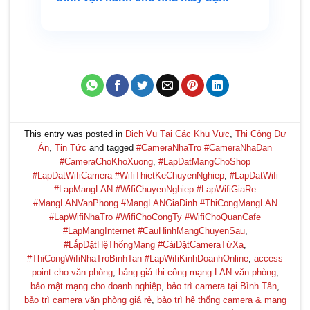
This entry was posted in
Dịch Vụ Tại Các Khu Vực
,
Thi Công Dự
Án
,
Tin Tức
and tagged
#CameraNhaTro #CameraNhaDan
#CameraChoKhoXuong
,
#LapDatMangChoShop
#LapDatWifiCamera #WifiThietKeChuyenNghiep
,
#LapDatWifi
#LapMangLAN #WifiChuyenNghiep #LapWifiGiaRe
#MangLANVanPhong #MangLANGiaDinh #ThiCongMangLAN
#LapWifiNhaTro #WifiChoCongTy #WifiChoQuanCafe
#LapMangInternet #CauHinhMangChuyenSau
,
#LắpĐặtHệThốngMạng #CàiĐặtCameraTừXa
,
#ThiCongWifiNhaTroBinhTan #LapWifiKinhDoanhOnline
,
access
point cho văn phòng
,
bảng giá thi công mạng LAN văn phòng
,
bảo mật mạng cho doanh nghiệp
,
bảo trì camera tại Bình Tân
,
bảo trì camera văn phòng giá rẻ
,
bảo trì hệ thống camera & mạng