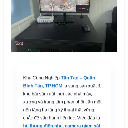
Khu Công Nghiệp
Tân Tạo – Quận
Bình Tân, TP.HCM
là vùng sản xuất &
kho bãi sầm uất, nơi các nhà máy,
xưởng và trung tâm phân phối cần một
nền tảng hạ tầng kỹ thuật thật vững
chắc để vận hành liên tục. Việc đầu tư
hệ thống điện nhẹ
,
camera giám sát
,