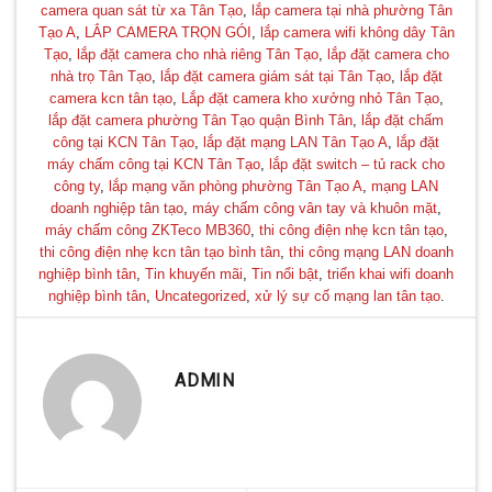
camera quan sát từ xa Tân Tạo
,
lắp camera tại nhà phường Tân
Tạo A
,
LẮP CAMERA TRỌN GÓI
,
lắp camera wifi không dây Tân
Tạo
,
lắp đặt camera cho nhà riêng Tân Tạo
,
lắp đặt camera cho
nhà trọ Tân Tạo
,
lắp đặt camera giám sát tại Tân Tạo
,
lắp đặt
camera kcn tân tạo
,
Lắp đặt camera kho xưởng nhỏ Tân Tạo
,
lắp đặt camera phường Tân Tạo quận Bình Tân
,
lắp đặt chấm
công tại KCN Tân Tạo
,
lắp đặt mạng LAN Tân Tạo A
,
lắp đặt
máy chấm công tại KCN Tân Tạo
,
lắp đặt switch – tủ rack cho
công ty
,
lắp mạng văn phòng phường Tân Tạo A
,
mạng LAN
doanh nghiệp tân tạo
,
máy chấm công vân tay và khuôn mặt
,
máy chấm công ZKTeco MB360
,
thi công điện nhẹ kcn tân tạo
,
thi công điện nhẹ kcn tân tạo bình tân
,
thi công mạng LAN doanh
nghiệp bình tân
,
Tin khuyến mãi
,
Tin nổi bật
,
triển khai wifi doanh
nghiệp bình tân
,
Uncategorized
,
xử lý sự cố mạng lan tân tạo
.
ADMIN