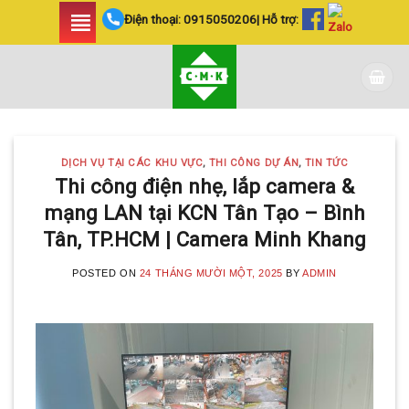
Skip
Điện thoại:
0915050206
| Hỗ trợ:
to
content
DỊCH VỤ TẠI CÁC KHU VỰC
,
THI CÔNG DỰ ÁN
,
TIN TỨC
Thi công điện nhẹ, lắp camera &
mạng LAN tại KCN Tân Tạo – Bình
Tân, TP.HCM | Camera Minh Khang
POSTED ON
24 THÁNG MƯỜI MỘT, 2025
BY
ADMIN