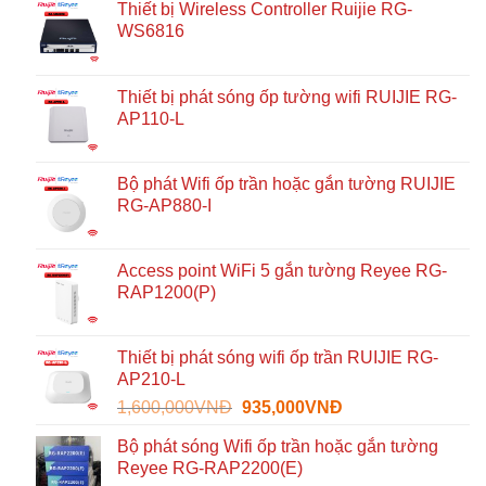
Thiết bị Wireless Controller Ruijie RG-
WS6816
Thiết bị phát sóng ốp tường wifi RUIJIE RG-
AP110-L
Bộ phát Wifi ốp trần hoặc gắn tường RUIJIE
RG-AP880-I
Access point WiFi 5 gắn tường Reyee RG-
RAP1200(P)
Thiết bị phát sóng wifi ốp trần RUIJIE RG-
AP210-L
Giá
Giá
1,600,000
VNĐ
935,000
VNĐ
gốc
hiện
Bộ phát sóng Wifi ốp trần hoặc gắn tường
là:
tại
Reyee RG-RAP2200(E)
1,600,000VNĐ.
là: