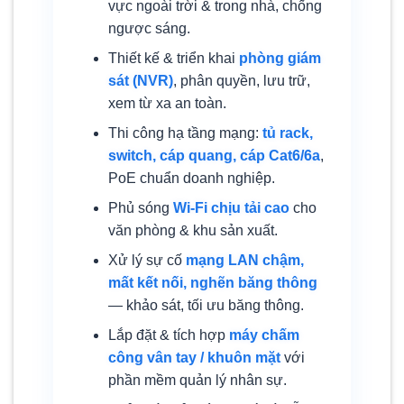
vực ngoài trời & trong nhà, chống
ngược sáng.
Thiết kế & triển khai
phòng giám
sát (NVR)
, phân quyền, lưu trữ,
xem từ xa an toàn.
Thi công hạ tầng mạng:
tủ rack,
switch, cáp quang, cáp Cat6/6a
,
PoE chuẩn doanh nghiệp.
Phủ sóng
Wi-Fi chịu tải cao
cho
văn phòng & khu sản xuất.
Xử lý sự cố
mạng LAN chậm,
mất kết nối, nghẽn băng thông
— khảo sát, tối ưu băng thông.
Lắp đặt & tích hợp
máy chấm
công vân tay / khuôn mặt
với
phần mềm quản lý nhân sự.