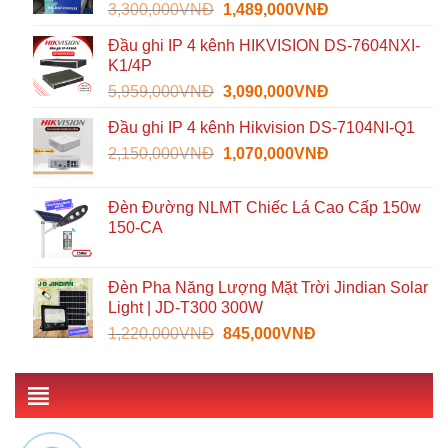
Giá
Giá
3,300,000
VNĐ
1,489,000
VNĐ
935,000VNĐ.
gốc
hiện
Đầu ghi IP 4 kênh HIKVISION DS-7604NXI-
là:
tại
K1/4P
3,300,000VNĐ.
là:
Giá
Giá
5,959,000
VNĐ
3,090,000
VNĐ
1,489,000VNĐ.
gốc
hiện
Đầu ghi IP 4 kênh Hikvision DS-7104NI-Q1
là:
tại
Giá
Giá
2,150,000
VNĐ
5,959,000VNĐ.
1,070,000
VNĐ
là:
gốc
hiện
3,090,000VNĐ.
là:
tại
Đèn Đường NLMT Chiếc Lá Cao Cấp 150w
2,150,000VNĐ.
là:
150-CA
1,070,000VNĐ.
Đèn Pha Năng Lượng Mặt Trời Jindian Solar
Light | JD-T300 300W
Giá
Giá
1,220,000
VNĐ
845,000
VNĐ
gốc
hiện
là:
tại
1,220,000VNĐ.
là:
845,000VNĐ.