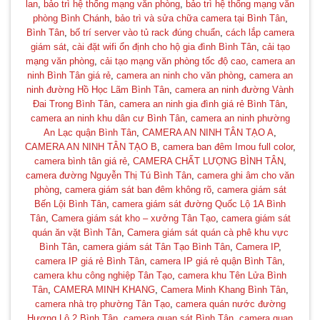
lan
,
bảo trì hệ thống mạng văn phòng
,
bảo trì hệ thống mạng văn
phòng Bình Chánh
,
bảo trì và sửa chữa camera tại Bình Tân
,
Bình Tân
,
bố trí server vào tủ rack đúng chuẩn
,
cách lắp camera
giám sát
,
cài đặt wifi ổn định cho hộ gia đình Bình Tân
,
cải tạo
mạng văn phòng
,
cải tạo mạng văn phòng tốc độ cao
,
camera an
ninh Bình Tân giá rẻ
,
camera an ninh cho văn phòng
,
camera an
ninh đường Hồ Học Lãm Bình Tân
,
camera an ninh đường Vành
Đai Trong Bình Tân
,
camera an ninh gia đình giá rẻ Bình Tân
,
camera an ninh khu dân cư Bình Tân
,
camera an ninh phường
An Lạc quận Bình Tân
,
CAMERA AN NINH TÂN TẠO A
,
CAMERA AN NINH TÂN TẠO B
,
camera ban đêm Imou full color
,
camera bình tân giá rẻ
,
CAMERA CHẤT LƯỢNG BÌNH TÂN
,
camera đường Nguyễn Thị Tú Bình Tân
,
camera ghi âm cho văn
phòng
,
camera giám sát ban đêm không rõ
,
camera giám sát
Bến Lội Bình Tân
,
camera giám sát đường Quốc Lộ 1A Bình
Tân
,
Camera giám sát kho – xưởng Tân Tạo
,
camera giám sát
quán ăn vặt Bình Tân
,
Camera giám sát quán cà phê khu vực
Bình Tân
,
camera giám sát Tân Tạo Bình Tân
,
Camera IP
,
camera IP giá rẻ Bình Tân
,
camera IP giá rẻ quận Bình Tân
,
camera khu công nghiệp Tân Tạo
,
camera khu Tên Lửa Bình
Tân
,
CAMERA MINH KHANG
,
Camera Minh Khang Bình Tân
,
camera nhà trọ phường Tân Tạo
,
camera quán nước đường
Hương Lộ 2 Bình Tân
,
camera quan sát Bình Tân
,
camera quan