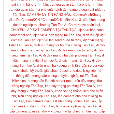
sát chính hãng Bình Tân
,
camera quan sát nhà phố Bình Tân
,
camera quan sát nhà phố quận bình tân
,
camera quan sát nhà trọ
Tân Tạo
,
CAMERA UY TÍN HÀNG ĐẦU
,
CameraMinhKhang
#LapDatCameraKCN #CameraKCNLeMinhXuan3
,
cấu hình mạng
doanh nghiệp tại phường Tân Tạo A
,
Chưa được phân loại
,
CHUYÊN LẮP ĐẶT CAMERA TẠI TÂN TẠO
,
dịch vụ bảo hành
camera tại nhà
,
dịch vụ đi dây mạng tại Tân Tạo
,
dịch vụ lắp đặt
camera Tân Tạo
,
dịch vụ lắp server vào tủ rack
,
dịch vụ mạng
LAN Tân Tạo A
,
dịch vụ mạng nội bộ nhà xưởng Tân Tạo
,
đi dây
mạng cho nhà xưởng Tân Tạo
,
đi dây mạng có tủ rack
,
đi dây
mạng hẻm Tân Tạo A
,
đi dây mạng nhà dân phường Tân Tạo
,
đi
dây mạng nhà dân Tân Tạo A
,
đi dây mạng Tân Tạo
,
đi dây
mạng Tân Tạo A
,
điện nhẹ nhà xưởng bình tân
,
gắn server vào
rack chuẩn kỹ thuật
,
giải pháp tủ rack cho doanh nghiệp
,
hệ
thống điện mạng văn phòng chuyên nghiệp tại Tân Tạo
,
Hikvision
,
hướng dẫn lắp đặt server rack
,
kéo dây mạng khu
công nghiệp Tân Tạo
,
kéo dây mạng phường Tân Tạo A
,
kéo
dây mạng xưởng Tân Tạo A
,
khảo sát hệ thống điện nhẹ miễn
phí
,
Khu công nghiệp Tân Tạo
,
lắp camera cho nhà xưởng tại
Tân Tạo
,
Lắp camera giám sát khu công nghiệp Tân Tạo
,
lắp
camera khu dân cư Tân Tạo
,
lắp camera phường Tân Tạo A
,
Lắp camera quan sát kho – xưởng nhỏ tại phường Tân Tạo
,
Lắp