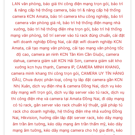
LAN văn phòng
,
báo giá thi công điện mạng trọn gói
,
bảo trì
& nâng cấp hệ thống camera
,
bảo trì & nâng cấp hệ thống
camera KCN Amata
,
bảo trì camera khu công nghiệp
,
bảo trì
camera văn phòng giá rẻ
,
bảo trì hệ thống điện mạng nhà
xưởng
,
bảo trì hệ thống điện nhẹ trọn gói
,
bảo trì hệ thống
mạng văn phòng
,
bố trí server vào tủ rack đúng chuẩn
,
cài đặt
wifi doanh nghiệp Đồng Nai
,
cài đặt wifi doanh nghiệp KCN
Amata
,
cải tạo mạng văn phòng
,
cải tạo mạng văn phòng tốc
độ cao
,
camera an ninh KCN Tân Kim Cần Giuộc
,
camera
dahua
,
camera giám sát KCN Hải Sơn
,
camera giám sát kho
xưởng kcn hựu thạnh
,
Camera IP
,
CAMERA MINH KHANG
,
camera minh khang thi công trọn gói
,
CAMERA UY TÍN HÀNG
ĐẦU
,
Chưa được phân loại
,
công ty lắp đặt camera gần KCN
Nhị Xuân
,
dịch vụ điện nhẹ & camera Đồng Nai
,
dịch vụ kéo
dây mạng wifi trọn gói
,
dịch vụ lắp server vào tủ rack
,
dịch vụ
thi công điện nhẹ và camera tại Amata Đồng Nai
,
đi dây mạng
có tủ rack
,
gắn server vào rack chuẩn kỹ thuật
,
giải pháp tủ
rack cho doanh nghiệp
,
hệ thống điện nhẹ nhà xưởng Đồng
Nai
,
Hikvision
,
hướng dẫn lắp đặt server rack
,
kéo dây mạng
âm trần âm tường
,
kéo dây mạng âm trần thẩm mỹ
,
kéo dây
mạng âm tường
,
kéo dây mạng camera cho hộ gia đình
,
kéo