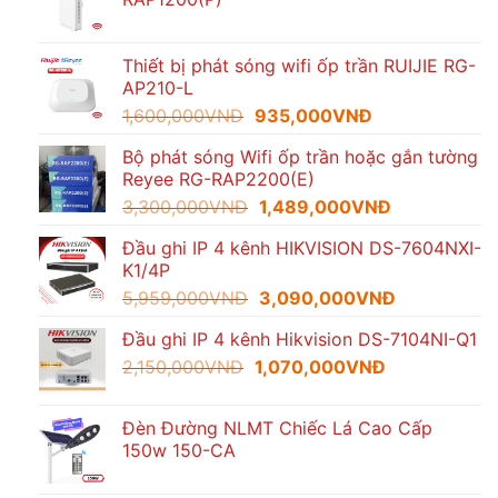
Thiết bị phát sóng wifi ốp trần RUIJIE RG-
AP210-L
Giá
Giá
1,600,000
VNĐ
935,000
VNĐ
gốc
hiện
Bộ phát sóng Wifi ốp trần hoặc gắn tường
là:
tại
Reyee RG-RAP2200(E)
1,600,000VNĐ.
là:
Giá
Giá
3,300,000
VNĐ
1,489,000
VNĐ
935,000VNĐ.
gốc
hiện
Đầu ghi IP 4 kênh HIKVISION DS-7604NXI-
là:
tại
K1/4P
3,300,000VNĐ.
là:
Giá
Giá
5,959,000
VNĐ
3,090,000
VNĐ
1,489,000VN
gốc
hiện
Đầu ghi IP 4 kênh Hikvision DS-7104NI-Q1
là:
tại
Giá
Giá
2,150,000
VNĐ
1,070,000
5,959,000VNĐ.
VNĐ
là:
gốc
hiện
3,090,000V
là:
tại
Đèn Đường NLMT Chiếc Lá Cao Cấp
2,150,000VNĐ.
là:
150w 150-CA
1,070,000VN