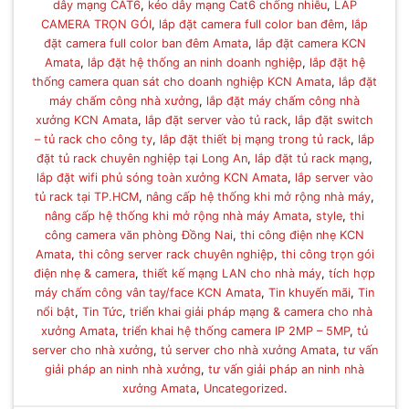
dây mạng CAT6
,
kéo dây mạng Cat6 chống nhiễu
,
LẮP
CAMERA TRỌN GÓI
,
lắp đặt camera full color ban đêm
,
lắp
đặt camera full color ban đêm Amata
,
lắp đặt camera KCN
Amata
,
lắp đặt hệ thống an ninh doanh nghiệp
,
lắp đặt hệ
thống camera quan sát cho doanh nghiệp KCN Amata
,
lắp đặt
máy chấm công nhà xưởng
,
lắp đặt máy chấm công nhà
xưởng KCN Amata
,
lắp đặt server vào tủ rack
,
lắp đặt switch
– tủ rack cho công ty
,
lắp đặt thiết bị mạng trong tủ rack
,
lắp
đặt tủ rack chuyên nghiệp tại Long An
,
lắp đặt tủ rack mạng
,
lắp đặt wifi phủ sóng toàn xưởng KCN Amata
,
lắp server vào
tủ rack tại TP.HCM
,
nâng cấp hệ thống khi mở rộng nhà máy
,
nâng cấp hệ thống khi mở rộng nhà máy Amata
,
style
,
thi
công camera văn phòng Đồng Nai
,
thi công điện nhẹ KCN
Amata
,
thi công server rack chuyên nghiệp
,
thi công trọn gói
điện nhẹ & camera
,
thiết kế mạng LAN cho nhà máy
,
tích hợp
máy chấm công vân tay/face KCN Amata
,
Tin khuyến mãi
,
Tin
nổi bật
,
Tin Tức
,
triển khai giải pháp mạng & camera cho nhà
xưởng Amata
,
triển khai hệ thống camera IP 2MP – 5MP
,
tủ
server cho nhà xưởng
,
tủ server cho nhà xưởng Amata
,
tư vấn
giải pháp an ninh nhà xưởng
,
tư vấn giải pháp an ninh nhà
xưởng Amata
,
Uncategorized
.