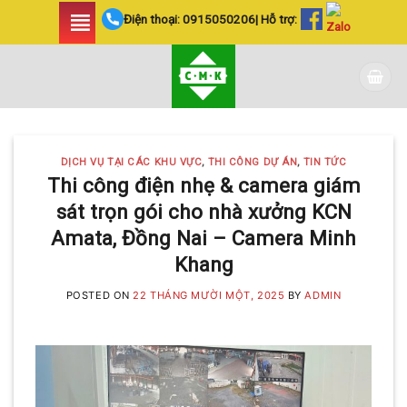
Skip
Điện thoại:
0915050206
| Hỗ trợ:
to
content
DỊCH VỤ TẠI CÁC KHU VỰC
,
THI CÔNG DỰ ÁN
,
TIN TỨC
Thi công điện nhẹ & camera giám
sát trọn gói cho nhà xưởng KCN
Amata, Đồng Nai – Camera Minh
Khang
POSTED ON
22 THÁNG MƯỜI MỘT, 2025
BY
ADMIN