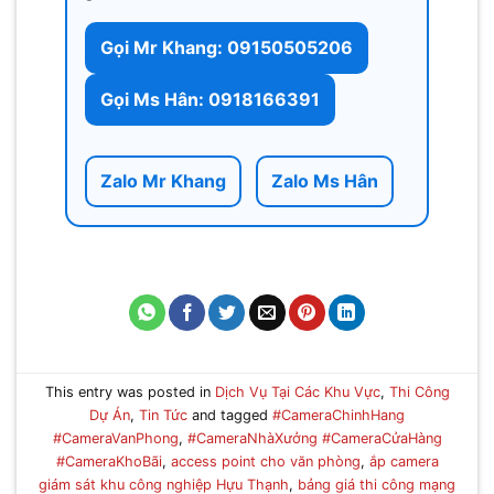
Gọi Mr Khang: 09150505206
Gọi Ms Hân: 0918166391
Zalo Mr Khang
Zalo Ms Hân
This entry was posted in
Dịch Vụ Tại Các Khu Vực
,
Thi Công
Dự Án
,
Tin Tức
and tagged
#CameraChinhHang
#CameraVanPhong
,
#CameraNhàXưởng #CameraCửaHàng
#CameraKhoBãi
,
access point cho văn phòng
,
ắp camera
giám sát khu công nghiệp Hựu Thạnh
,
bảng giá thi công mạng