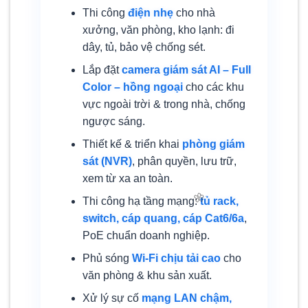
Thi công
điện nhẹ
cho nhà
xưởng, văn phòng, kho lạnh: đi
dây, tủ, bảo vệ chống sét.
Lắp đặt
camera giám sát AI – Full
Color – hồng ngoại
cho các khu
vực ngoài trời & trong nhà, chống
ngược sáng.
Thiết kế & triển khai
phòng giám
sát (NVR)
, phân quyền, lưu trữ,
xem từ xa an toàn.
Thi công hạ tầng mạng:
tủ rack,
switch, cáp quang, cáp Cat6/6a
,
PoE chuẩn doanh nghiệp.
Phủ sóng
Wi-Fi chịu tải cao
cho
văn phòng & khu sản xuất.
Xử lý sự cố
mạng LAN chậm,