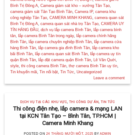
Bình Trị Đông A
,
Camera giám sát kho – xưởng Tân Tạo
,
camera giám sát Tân Tạo Bình Tân
,
Camera IP
,
camera khu
công nghiệp Tân Tạo
,
CAMERA MINH KHANG
,
camera quan sát
Bình Trị Đông A
,
camera quan sát nhà trọ Tân Tạo
,
CAMERA UY
TÍN HÀNG ĐẦU
,
dịch vụ lắp camera Bình Tân
,
lắp camera bình
tân
,
lắp camera Bình Tân trong ngày
,
lắp camera chính hãng
Bình Tân
,
lắp camera chuyên nghiệp Bình Tân
,
lắp camera cửa
hàng Bình Tân
,
lắp camera gia đình Bình Tân
,
lắp camera kho
bãi Bình Tân
,
lắp camera quan sát Bình Tân
,
lắp camera uy tín
quận Bình Tân
,
lắp đặt camera quận Bình Tân
,
Lê Văn Quới
,
style
,
thi công camera Bình Tân
,
thợ camera Bình Tân uy tín
,
Tin khuyến mãi
,
Tin nổi bật
,
Tin Tức
,
Uncategorized
Leave a comment
DỊCH VỤ TẠI CÁC KHU VỰC
,
THI CÔNG DỰ ÁN
,
TIN TỨC
Thi công điện nhẹ, lắp camera & mạng LAN
tại KCN Tân Tạo – Bình Tân, TP.HCM |
Camera Minh Khang
POSTED ON
24 THÁNG MƯỜI MỘT, 2025
BY
ADMIN