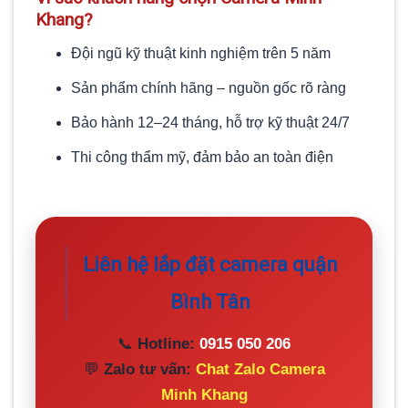
Khang?
Đội ngũ kỹ thuật kinh nghiệm trên 5 năm
Sản phẩm chính hãng – nguồn gốc rõ ràng
Bảo hành 12–24 tháng, hỗ trợ kỹ thuật 24/7
Thi công thẩm mỹ, đảm bảo an toàn điện
Liên hệ lắp đặt camera quận
Bình Tân
📞
Hotline:
0915 050 206
💬
Zalo tư vấn:
Chat Zalo Camera
Minh Khang