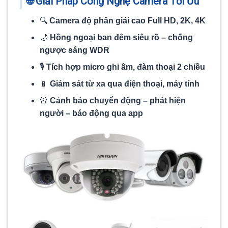
🌐
Giải Pháp Công Nghệ Camera Tối Ưu
🔍
Camera độ phân giải cao Full HD, 2K, 4K
🌙
Hồng ngoại ban đêm siêu rõ – chống
ngược sáng WDR
🎙️
Tích hợp micro ghi âm, đàm thoại 2 chiều
📱
Giám sát từ xa qua điện thoại, máy tính
🚨
Cảnh báo chuyển động – phát hiện
người – báo động qua app