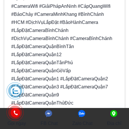
#CameraWifi #GiảiPhápAnNinh #CápQuangWifi
#BáoCháy #CameraMinhKhang #BìnhChánh
#HCM #DịchVụLắpĐặt #BảoHànhCamera
#LắpĐặtCameraBìnhChánh
#DịchVụCameraBìnhChánh #CameraBìnhChánh
#LắpĐặtCameraQuậnBìnhTân
#LắpĐặtCameraQuận12
#LắpĐặtCameraQuậnTânPhú
#LắpĐặtCameraQuậnGòVấp
#LắpĐặtCameraQuận1 #LắpĐặtCameraQuận2
#LắpĐặtCameraQuận3 #LắpĐặtCameraQuận7
#LắpĐặtCameraQuận9
#LắpĐặtCameraQuậnThủĐức
#LắpĐặtCameraQuậnPhúNhuận
GỌI
#LắpĐặtCameraQuậnTanBinh
Gọi ngay
FB Chat
Zalo Chat
Địa chỉ
#LắpĐặtCameraQuậnHoangMai