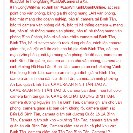
#LắpĐặtHệThốngMạng #CàiĐặtCameraTừXa
,
#ThiCongWifiNhaTroBinhTan #LapWifiKinhDoanhOnline
,
access
point cho văn phòng
,
bảng giá thi công mạng LAN văn phòng
,
bảo mật mạng cho doanh nghiệp
,
bảo trì camera tại Bình Tân
,
bảo trì camera văn phòng giá rẻ
,
bảo trì hệ thống camera & mạng
lan
,
bảo trì hệ thống mạng văn phòng
,
bảo trì hệ thống mạng văn
phòng Bình Chánh
,
bảo trì và sửa chữa camera tại Bình Tân
,
Bình Tân
,
bố trí server vào tủ rack đúng chuẩn
,
cách lắp camera
giám sát
,
cài đặt wifi ổn định cho hộ gia đình Bình Tân
,
cải tạo
mạng văn phòng
,
cải tạo mạng văn phòng tốc độ cao
,
camera an
ninh Bình Tân giá rẻ
,
camera an ninh cho văn phòng
,
camera an
🌼
ninh đường Hồ Học Lãm Bình Tân
,
camera an ninh đường Vành
Đai Trong Bình Tân
,
camera an ninh gia đình giá rẻ Bình Tân
,
camera an ninh khu dân cư Bình Tân
,
camera an ninh phường
An Lạc quận Bình Tân
,
CAMERA AN NINH TÂN TẠO A
,
CAMERA AN NINH TÂN TẠO B
,
camera ban đêm Imou full color
,
camera bình tân giá rẻ
,
CAMERA CHẤT LƯỢNG BÌNH TÂN
,
camera đường Nguyễn Thị Tú Bình Tân
,
camera ghi âm cho văn
phòng
,
camera giám sát ban đêm không rõ
,
camera giám sát
Bến Lội Bình Tân
,
camera giám sát đường Quốc Lộ 1A Bình
Tân
,
Camera giám sát kho – xưởng Tân Tạo
,
camera giám sát
quán ăn vặt Bình Tân
,
Camera giám sát quán cà phê khu vực
Bình Tân
,
camera giám sát Tân Tạo Bình Tân
,
Camera IP
,