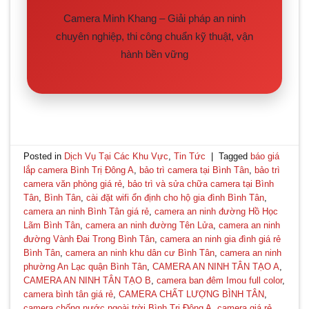
Camera Minh Khang – Giải pháp an ninh
chuyên nghiệp, thi công chuẩn kỹ thuật, vận
hành bền vững
Posted in
Dịch Vụ Tại Các Khu Vực
,
Tin Tức
|
Tagged
báo giá
lắp camera Bình Trị Đông A
,
bảo trì camera tại Bình Tân
,
bảo trì
camera văn phòng giá rẻ
,
bảo trì và sửa chữa camera tại Bình
Tân
,
Bình Tân
,
cài đặt wifi ổn định cho hộ gia đình Bình Tân
,
camera an ninh Bình Tân giá rẻ
,
camera an ninh đường Hồ Học
Lãm Bình Tân
,
camera an ninh đường Tên Lửa
,
camera an ninh
đường Vành Đai Trong Bình Tân
,
camera an ninh gia đình giá rẻ
Bình Tân
,
camera an ninh khu dân cư Bình Tân
,
camera an ninh
phường An Lạc quận Bình Tân
,
CAMERA AN NINH TÂN TẠO A
,
CAMERA AN NINH TÂN TẠO B
,
camera ban đêm Imou full color
,
camera bình tân giá rẻ
,
CAMERA CHẤT LƯỢNG BÌNH TÂN
,
camera chống nước ngoài trời Bình Trị Đông A
,
camera giá rẻ