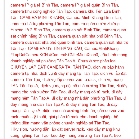
camera IP giá rẻ Bình Tân
,
camera IP giá rẻ quận Bình Tân
,
camera khu công nghiệp Tân Tạo
,
camera khu Tên Lửa Bình
Tân
,
CAMERA MINH KHANG
,
Camera Minh Khang Bình Tân
,
camera nhà trọ phường Tân Tạo
,
camera quán nước đường
Hương Lộ 2 Bình Tân
,
camera quan sát Bình Tân
,
camera quan
sát chính hãng Bình Tân
,
camera quan sát nhà phố Bình Tân
,
camera quan sát nhà phố quận bình tân
,
camera quan sát nhà trọ
Tân Tạo
,
CAMERA UY TÍN HÀNG ĐẦU
,
CameraMinhKhang
#LapDatCameraKCN #CameraKCNLeMinhXuan3
,
cấu hình mạng
doanh nghiệp tại phường Tân Tạo A
,
Chưa được phân loại
,
CHUYÊN LẮP ĐẶT CAMERA TẠI TÂN TẠO
,
dịch vụ bảo hành
camera tại nhà
,
dịch vụ đi dây mạng tại Tân Tạo
,
dịch vụ lắp đặt
camera Tân Tạo
,
dịch vụ lắp server vào tủ rack
,
dịch vụ mạng
LAN Tân Tạo A
,
dịch vụ mạng nội bộ nhà xưởng Tân Tạo
,
đi dây
mạng cho nhà xưởng Tân Tạo
,
đi dây mạng có tủ rack
,
đi dây
mạng hẻm Tân Tạo A
,
đi dây mạng nhà dân phường Tân Tạo
,
đi
dây mạng nhà dân Tân Tạo A
,
đi dây mạng Tân Tạo
,
đi dây
mạng Tân Tạo A
,
điện nhẹ nhà xưởng bình tân
,
gắn server vào
rack chuẩn kỹ thuật
,
giải pháp tủ rack cho doanh nghiệp
,
hệ
thống điện mạng văn phòng chuyên nghiệp tại Tân Tạo
,
🌼
Hikvision
,
hướng dẫn lắp đặt server rack
,
kéo dây mạng khu
công nghiệp Tân Tạo
,
kéo dây mạng phường Tân Tạo A
,
kéo