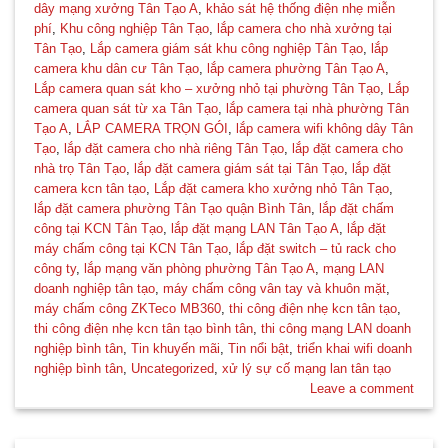
dây mạng xưởng Tân Tạo A
,
khảo sát hệ thống điện nhẹ miễn
phí
,
Khu công nghiệp Tân Tạo
,
lắp camera cho nhà xưởng tại
Tân Tạo
,
Lắp camera giám sát khu công nghiệp Tân Tạo
,
lắp
camera khu dân cư Tân Tạo
,
lắp camera phường Tân Tạo A
,
Lắp camera quan sát kho – xưởng nhỏ tại phường Tân Tạo
,
Lắp
camera quan sát từ xa Tân Tạo
,
lắp camera tại nhà phường Tân
Tạo A
,
LẮP CAMERA TRỌN GÓI
,
lắp camera wifi không dây Tân
Tạo
,
lắp đặt camera cho nhà riêng Tân Tạo
,
lắp đặt camera cho
nhà trọ Tân Tạo
,
lắp đặt camera giám sát tại Tân Tạo
,
lắp đặt
camera kcn tân tạo
,
Lắp đặt camera kho xưởng nhỏ Tân Tạo
,
lắp đặt camera phường Tân Tạo quận Bình Tân
,
lắp đặt chấm
công tại KCN Tân Tạo
,
lắp đặt mạng LAN Tân Tạo A
,
lắp đặt
máy chấm công tại KCN Tân Tạo
,
lắp đặt switch – tủ rack cho
công ty
,
lắp mạng văn phòng phường Tân Tạo A
,
mạng LAN
doanh nghiệp tân tạo
,
máy chấm công vân tay và khuôn mặt
,
máy chấm công ZKTeco MB360
,
thi công điện nhẹ kcn tân tạo
,
thi công điện nhẹ kcn tân tạo bình tân
,
thi công mạng LAN doanh
nghiệp bình tân
,
Tin khuyến mãi
,
Tin nổi bật
,
triển khai wifi doanh
nghiệp bình tân
,
Uncategorized
,
xử lý sự cố mạng lan tân tạo
Leave a comment