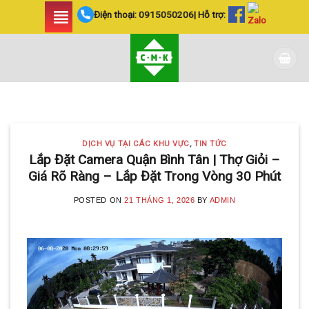
Skip
Điện thoại:
0915050206
| Hỗ trợ:
to
content
DỊCH VỤ TẠI CÁC KHU VỰC TIN
TỨC
LẮP ĐẶT CAMERA
DỊCH VỤ TẠI CÁC KHU VỰC
,
TIN TỨC
HUYỆN BÌNH CHÁNH
Lắp Đặt Camera Quận Bình Tân | Thợ Giỏi –
Giá Rõ Ràng – Lắp Đặt Trong Vòng 30 Phút
SIÊU AN NINH VÀ SIÊU
TIẾT KIỆM | CAMERA
POSTED ON
21 THÁNG 1, 2026
BY
ADMIN
MINH KHANG
20 Tháng 5, 2025
Với hơn 5 năm kinh nghiệm, Camera
Minh Khang là đơn vị hàng đầu trong