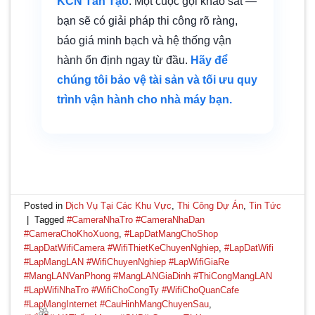
KCN Tân Tạo
. Một cuộc gọi khảo sát —
bạn sẽ có giải pháp thi công rõ ràng,
báo giá minh bạch và hệ thống vận
hành ổn định ngay từ đầu.
Hãy để
chúng tôi bảo vệ tài sản và tối ưu quy
trình vận hành cho nhà máy bạn.
Posted in
Dịch Vụ Tại Các Khu Vực
,
Thi Công Dự Án
,
Tin Tức
|
Tagged
#CameraNhaTro #CameraNhaDan
#CameraChoKhoXuong
,
#LapDatMangChoShop
#LapDatWifiCamera #WifiThietKeChuyenNghiep
,
#LapDatWifi
#LapMangLAN #WifiChuyenNghiep #LapWifiGiaRe
#MangLANVanPhong #MangLANGiaDinh #ThiCongMangLAN
#LapWifiNhaTro #WifiChoCongTy #WifiChoQuanCafe
#LapMangInternet #CauHinhMangChuyenSau
,