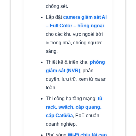
chống sét.
Lắp đặt
camera giám sát AI
– Full Color – hồng ngoại
cho các khu vực ngoài trời
& trong nhà, chống ngược
sáng.
Thiết kế & triển khai
phòng
giám sát (NVR)
, phân
quyền, lưu trữ, xem từ xa an
toàn.
Thi công hạ tầng mạng:
tủ
rack, switch, cáp quang,
cáp Cat6/6a
, PoE chuẩn
doanh nghiệp.
Phủ sóng
Wi-Fi chịu tải cao