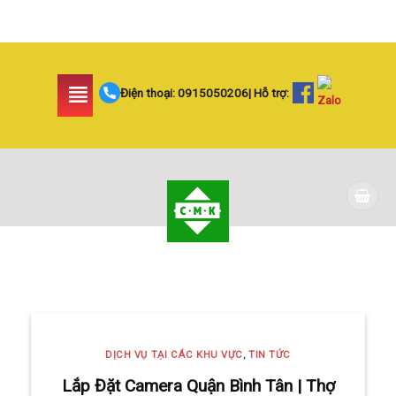
Skip
to
content
Điện thoại:
0915050206
| Hỗ trợ:
DỊCH VỤ TẠI CÁC KHU VỰC TIN
TỨC
LẮP ĐẶT CAMERA
HUYỆN BÌNH CHÁNH
DỊCH VỤ TẠI CÁC KHU VỰC
,
TIN TỨC
SIÊU AN NINH VÀ SIÊU
Lắp Đặt Camera Quận Bình Tân | Thợ