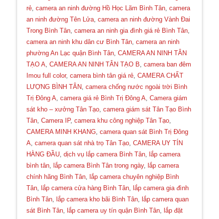
rẻ
,
camera an ninh đường Hồ Học Lãm Bình Tân
,
camera
an ninh đường Tên Lửa
,
camera an ninh đường Vành Đai
Trong Bình Tân
,
camera an ninh gia đình giá rẻ Bình Tân
,
camera an ninh khu dân cư Bình Tân
,
camera an ninh
phường An Lạc quận Bình Tân
,
CAMERA AN NINH TÂN
TẠO A
,
CAMERA AN NINH TÂN TẠO B
,
camera ban đêm
Imou full color
,
camera bình tân giá rẻ
,
CAMERA CHẤT
LƯỢNG BÌNH TÂN
,
camera chống nước ngoài trời Bình
Trị Đông A
,
camera giá rẻ Bình Trị Đông A
,
Camera giám
sát kho – xưởng Tân Tạo
,
camera giám sát Tân Tạo Bình
Tân
,
Camera IP
,
camera khu công nghiệp Tân Tạo
,
CAMERA MINH KHANG
,
camera quan sát Bình Trị Đông
A
,
camera quan sát nhà trọ Tân Tạo
,
CAMERA UY TÍN
HÀNG ĐẦU
,
dịch vụ lắp camera Bình Tân
,
lắp camera
bình tân
,
lắp camera Bình Tân trong ngày
,
lắp camera
chính hãng Bình Tân
,
lắp camera chuyên nghiệp Bình
Tân
,
lắp camera cửa hàng Bình Tân
,
lắp camera gia đình
Bình Tân
,
lắp camera kho bãi Bình Tân
,
lắp camera quan
sát Bình Tân
,
lắp camera uy tín quận Bình Tân
,
lắp đặt