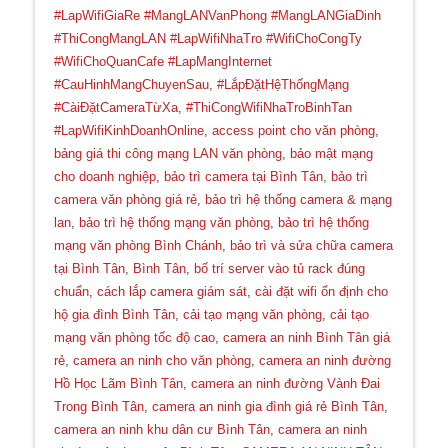
#LapWifiGiaRe #MangLANVanPhong #MangLANGiaDinh
#ThiCongMangLAN #LapWifiNhaTro #WifiChoCongTy
#WifiChoQuanCafe #LapMangInternet
#CauHinhMangChuyenSau
,
#LắpĐặtHệThốngMạng
#CàiĐặtCameraTừXa
,
#ThiCongWifiNhaTroBinhTan
#LapWifiKinhDoanhOnline
,
access point cho văn phòng
,
bảng giá thi công mạng LAN văn phòng
,
bảo mật mạng
cho doanh nghiệp
,
bảo trì camera tại Bình Tân
,
bảo trì
camera văn phòng giá rẻ
,
bảo trì hệ thống camera & mạng
lan
,
bảo trì hệ thống mạng văn phòng
,
bảo trì hệ thống
mạng văn phòng Bình Chánh
,
bảo trì và sửa chữa camera
tại Bình Tân
,
Bình Tân
,
bố trí server vào tủ rack đúng
chuẩn
,
cách lắp camera giám sát
,
cài đặt wifi ổn định cho
hộ gia đình Bình Tân
,
cải tạo mạng văn phòng
,
cải tạo
mạng văn phòng tốc độ cao
,
camera an ninh Bình Tân giá
rẻ
,
camera an ninh cho văn phòng
,
camera an ninh đường
Hồ Học Lãm Bình Tân
,
camera an ninh đường Vành Đai
Trong Bình Tân
,
camera an ninh gia đình giá rẻ Bình Tân
,
camera an ninh khu dân cư Bình Tân
,
camera an ninh