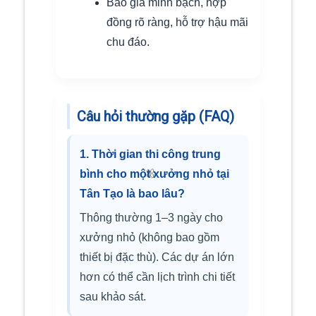
Báo giá minh bạch, hợp
đồng rõ ràng, hỗ trợ hậu mãi
chu đáo.
Câu hỏi thường gặp (FAQ)
1. Thời gian thi công trung
bình cho một xưởng nhỏ tại
Tân Tạo là bao lâu?
Thông thường 1–3 ngày cho
xưởng nhỏ (không bao gồm
🌼
thiết bị đặc thù). Các dự án lớn
hơn có thể cần lịch trình chi tiết
sau khảo sát.