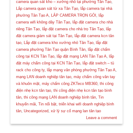
camera quan sát kho – xưởng nhỏ tại phường Tân Tạo
,
Lắp camera quan sát từ xa Tân Tạo
,
lắp camera tại nhà
phường Tân Tạo A
,
LẮP CAMERA TRỌN GÓI
,
lắp
camera wifi không dây Tân Tạo
,
lắp đặt camera cho nhà
riêng Tân Tạo
,
lắp đặt camera cho nhà trọ Tân Tạo
,
lắp
đặt camera giám sát tại Tân Tạo
,
lắp đặt camera kcn tân
tạo
,
Lắp đặt camera kho xưởng nhỏ Tân Tạo
,
lắp đặt
camera phường Tân Tạo quận Bình Tân
,
lắp đặt chấm
công tại KCN Tân Tạo
,
lắp đặt mạng LAN Tân Tạo A
,
lắp
đặt máy chấm công tại KCN Tân Tạo
,
lắp đặt switch – tủ
rack cho công ty
,
lắp mạng văn phòng phường Tân Tạo A
,
mạng LAN doanh nghiệp tân tạo
,
máy chấm công vân tay
và khuôn mặt
,
máy chấm công ZKTeco MB360
,
thi công
điện nhẹ kcn tân tạo
,
thi công điện nhẹ kcn tân tạo bình
tân
,
thi công mạng LAN doanh nghiệp bình tân
,
Tin
khuyến mãi
,
Tin nổi bật
,
triển khai wifi doanh nghiệp bình
tân
,
Uncategorized
,
xử lý sự cố mạng lan tân tạo
Leave a comment