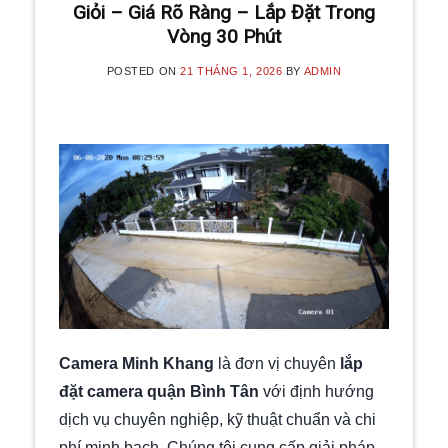
TIẾT KIỆM | CAMERA
Giỏi – Giá Rõ Ràng – Lắp Đặt Trong
MINH KHANG
Vòng 30 Phút
20 Tháng 5, 2025
POSTED ON
21 THÁNG 1, 2026
BY
ADMIN
Với hơn 5 năm kinh nghiệm, Camera
Minh Khang là đơn vị hàng đầu trong
[...]
CONTINUE READING
→
Camera Minh Khang
là đơn vị chuyên
lắp
đặt camera quận Bình Tân
với định hướng
dịch vụ chuyên nghiệp, kỹ thuật chuẩn và chi
phí minh bạch. Chúng tôi cung cấp giải pháp