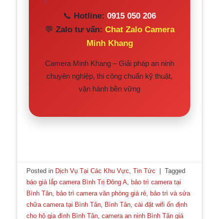
📞
Hotline:
0915 050 206
💬
Zalo tư vấn:
Chat Zalo Camera
Minh Khang
Camera Minh Khang – Giải pháp an ninh
chuyên nghiệp, thi công chuẩn kỹ thuật,
vận hành bền vững
Posted in
Dịch Vụ Tại Các Khu Vực
,
Tin Tức
|
Tagged
báo giá lắp camera Bình Trị Đông A
,
bảo trì camera tại
Bình Tân
,
bảo trì camera văn phòng giá rẻ
,
bảo trì và sửa
chữa camera tại Bình Tân
,
Bình Tân
,
cài đặt wifi ổn định
cho hộ gia đình Bình Tân
,
camera an ninh Bình Tân giá