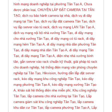
hình mạng doanh nghiệp tại phường Tân Tạo A
,
Chưa
được phân loại
,
CHUYÊN LẮP ĐẶT CAMERA TẠI TÂN
TẠO
,
dịch vụ bảo hành camera tại nhà
,
dịch vụ đi dây
mạng tại Tân Tạo
,
dịch vụ lắp đặt camera Tân Tạo
,
dịch
vụ lắp server vào tủ rack
,
dịch vụ mạng LAN Tân Tạo A
,
dịch vụ mạng nội bộ nhà xưởng Tân Tạo
,
đi dây mạng
cho nhà xưởng Tân Tạo
,
đi dây mạng có tủ rack
,
đi dây
mạng hẻm Tân Tạo A
,
đi dây mạng nhà dân phường Tân
Tạo
,
đi dây mạng nhà dân Tân Tạo A
,
đi dây mạng Tân
Tạo
,
đi dây mạng Tân Tạo A
,
điện nhẹ nhà xưởng bình
tân
,
gắn server vào rack chuẩn kỹ thuật
,
giải pháp tủ rack
cho doanh nghiệp
,
hệ thống điện mạng văn phòng chuyên
nghiệp tại Tân Tạo
,
Hikvision
,
hướng dẫn lắp đặt server
rack
,
kéo dây mạng khu công nghiệp Tân Tạo
,
kéo dây
mạng phường Tân Tạo A
,
kéo dây mạng xưởng Tân Tạo
A
,
khảo sát hệ thống điện nhẹ miễn phí
,
Khu công nghiệp
Tân Tạo
,
lắp camera cho nhà xưởng tại Tân Tạo
,
Lắp
camera giám sát khu công nghiệp Tân Tạo
,
lắp camera
khu dân cư Tân Tạo
,
lắp camera phường Tân Tạo A
,
Lắp