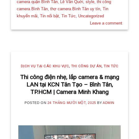
camera quận Bình Tân
,
Lê Văn Quới
,
style
,
thi công
camera Bình Tân
,
thợ camera Bình Tân uy tín
,
Tin
khuyến mãi
,
Tin nổi bật
,
Tin Tức
,
Uncategorized
Leave a comment
DỊCH VỤ TẠI CÁC KHU VỰC
,
THI CÔNG DỰ ÁN
,
TIN TỨC
Thi công điện nhẹ, lắp camera & mạng
LAN tại KCN Tân Tạo – Bình Tân,
TP.HCM | Camera Minh Khang
POSTED ON
24 THÁNG MƯỜI MỘT, 2025
BY
ADMIN