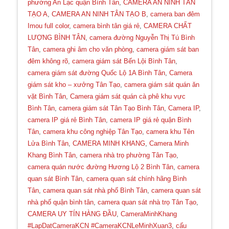
phường An Lạc quận Bình Tân
,
CAMERA AN NINH TÂN
TẠO A
,
CAMERA AN NINH TÂN TẠO B
,
camera ban đêm
Imou full color
,
camera bình tân giá rẻ
,
CAMERA CHẤT
LƯỢNG BÌNH TÂN
,
camera đường Nguyễn Thị Tú Bình
Tân
,
camera ghi âm cho văn phòng
,
camera giám sát ban
đêm không rõ
,
camera giám sát Bến Lội Bình Tân
,
camera giám sát đường Quốc Lộ 1A Bình Tân
,
Camera
giám sát kho – xưởng Tân Tạo
,
camera giám sát quán ăn
vặt Bình Tân
,
Camera giám sát quán cà phê khu vực
Bình Tân
,
camera giám sát Tân Tạo Bình Tân
,
Camera IP
,
🌼
camera IP giá rẻ Bình Tân
,
camera IP giá rẻ quận Bình
Tân
,
camera khu công nghiệp Tân Tạo
,
camera khu Tên
Lửa Bình Tân
,
CAMERA MINH KHANG
,
Camera Minh
Khang Bình Tân
,
camera nhà trọ phường Tân Tạo
,
camera quán nước đường Hương Lộ 2 Bình Tân
,
camera
quan sát Bình Tân
,
camera quan sát chính hãng Bình
Tân
,
camera quan sát nhà phố Bình Tân
,
camera quan sát
nhà phố quận bình tân
,
camera quan sát nhà trọ Tân Tạo
,
CAMERA UY TÍN HÀNG ĐẦU
,
CameraMinhKhang
#LapDatCameraKCN #CameraKCNLeMinhXuan3
,
cấu