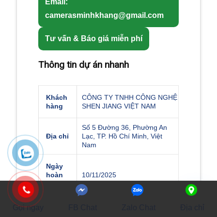
Email:
camerasminhkhang@gmail.com
Tư vấn & Báo giá miễn phí
Thông tin dự án nhanh
Khách
CÔNG TY TNHH CÔNG NGHỆ
hàng
SHEN JIANG VIỆT NAM
Số 5 Đường 36, Phường An
Địa chỉ
Lạc, TP. Hồ Chí Minh, Việt
Nam
Ngày
hoàn
10/11/2025
thành
GỌI
Phạm
Thiết kế, cung cấp, lắp đặt, cấu
Gọi ngay
FB Chat
Zalo Chat
Địa chỉ
vi
hình, bảo hành & đào tạo