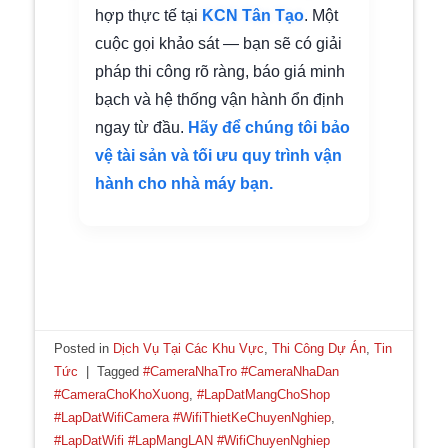
hợp thực tế tại
KCN Tân Tạo
. Một
cuộc gọi khảo sát — bạn sẽ có giải
pháp thi công rõ ràng, báo giá minh
bạch và hệ thống vận hành ổn định
ngay từ đầu.
Hãy để chúng tôi bảo
vệ tài sản và tối ưu quy trình vận
hành cho nhà máy bạn.
Posted in
Dịch Vụ Tại Các Khu Vực
,
Thi Công Dự Án
,
Tin
🌼
Tức
|
Tagged
#CameraNhaTro #CameraNhaDan
#CameraChoKhoXuong
,
#LapDatMangChoShop
#LapDatWifiCamera #WifiThietKeChuyenNghiep
,
#LapDatWifi #LapMangLAN #WifiChuyenNghiep