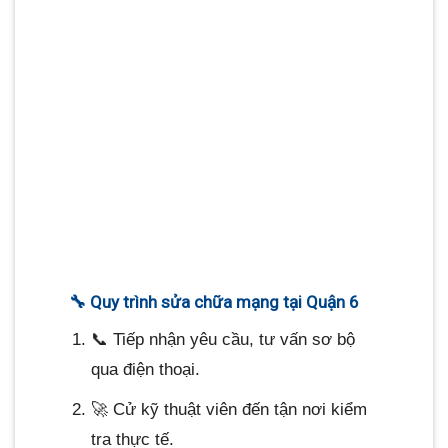
chập
dây mạng đứt
thay thế thiết
chờn,
ngầm, nhiễu
bị, đi lại dây
yếu sóng
sóng
mạng
Không
Lỗi cấu hình
Cấu hình lại
vào được
IP, thiết bị
hệ thống,
Internet
modem, DNS
thay modem
Không
Cổng switch
Thay switch,
nhận
hư, dây LAN
đi lại dây đạt
mạng nội
sai chuẩn
chuẩn CAT6
bộ (LAN)
🔧 Quy trình sửa chữa mạng tại Quận 6
📞 Tiếp nhận yêu cầu, tư vấn sơ bộ
qua điện thoại.
🚀 Cử kỹ thuật viên đến tận nơi kiểm
tra thực tế.