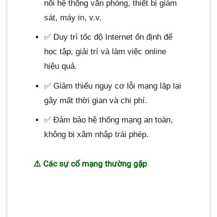
nối hệ thống văn phòng, thiết bị giám
sát, máy in, v.v.
✅ Duy trì tốc độ Internet ổn định để
học tập, giải trí và làm việc online
hiệu quả.
✅ Giảm thiểu nguy cơ lỗi mạng lặp lại
gây mất thời gian và chi phí.
✅ Đảm bảo hệ thống mạng an toàn,
không bị xâm nhập trái phép.
⚠️ Các sự cố mạng thường gặp
NGUYÊN
SỰ CỐ
GIẢI PHÁP
NHÂN
Mạng
Router lỗi,
Kiểm tra,