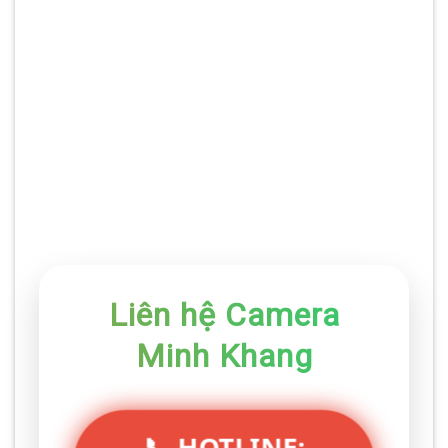
Quận
Quận
Quận
Quận Phú
Tân
Tân
Gò Vấp
Nhuận
Phú
Bình
Bình
Bình
Thủ
Nhà Bè
Thạnh
Tân
Đức
Bình
Hóc
Củ Chi
Cần Giờ
Chánh
Môn
Liên hệ Camera
Minh Khang
📞 HOTLINE: