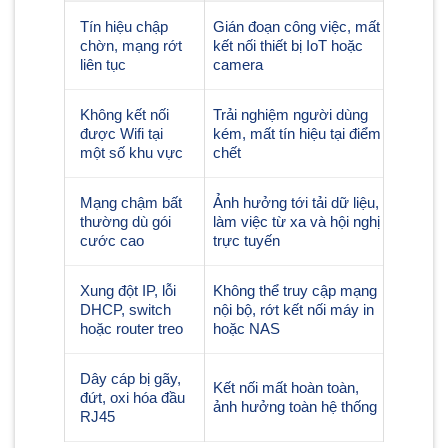
Tín hiệu chập
Gián đoạn công việc, mất
chờn, mạng rớt
kết nối thiết bị IoT hoặc
liên tục
camera
Không kết nối
Trải nghiệm người dùng
được Wifi tại
kém, mất tín hiệu tại điểm
một số khu vực
chết
Mạng chậm bất
Ảnh hưởng tới tải dữ liệu,
thường dù gói
làm việc từ xa và hội nghị
cước cao
trực tuyến
Xung đột IP, lỗi
Không thể truy cập mạng
DHCP, switch
nội bộ, rớt kết nối máy in
hoặc router treo
hoặc NAS
Dây cáp bị gãy,
Kết nối mất hoàn toàn,
đứt, oxi hóa đầu
ảnh hưởng toàn hệ thống
RJ45