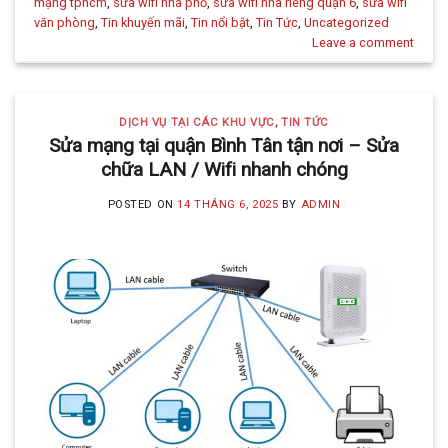
mạng tphcm
,
sửa wifi nhà phố
,
sửa wifi nhà riêng quận 6
,
sửa wifi
văn phòng
,
Tin khuyến mãi
,
Tin nổi bật
,
Tin Tức
,
Uncategorized
Leave a comment
DỊCH VỤ TẠI CÁC KHU VỰC
,
TIN TỨC
Sửa mạng tại quận Bình Tân tận nơi – Sửa
chữa LAN / Wifi nhanh chóng
POSTED ON
14 THÁNG 6, 2025
BY
ADMIN