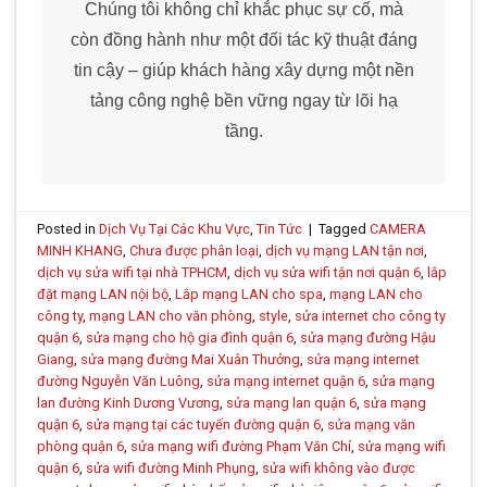
Chúng tôi không chỉ khắc phục sự cố, mà
còn đồng hành như một đối tác kỹ thuật đáng
tin cậy – giúp khách hàng xây dựng một nền
tảng công nghệ bền vững ngay từ lõi hạ
tầng.
Posted in
Dịch Vụ Tại Các Khu Vực
,
Tin Tức
|
Tagged
CAMERA
MINH KHANG
,
Chưa được phân loại
,
dịch vụ mạng LAN tận nơi
,
dịch vụ sửa wifi tại nhà TPHCM
,
dịch vụ sửa wifi tận nơi quận 6
,
lắp
đặt mạng LAN nội bộ
,
Lắp mạng LAN cho spa
,
mạng LAN cho
công ty
,
mạng LAN cho văn phòng
,
style
,
sửa internet cho công ty
quận 6
,
sửa mạng cho hộ gia đình quận 6
,
sửa mạng đường Hậu
Giang
,
sửa mạng đường Mai Xuân Thưởng
,
sửa mạng internet
đường Nguyễn Văn Luông
,
sửa mạng internet quận 6
,
sửa mạng
lan đường Kinh Dương Vương
,
sửa mạng lan quận 6
,
sửa mạng
quận 6
,
sửa mạng tại các tuyến đường quận 6
,
sửa mạng văn
phòng quận 6
,
sửa mạng wifi đường Phạm Văn Chí
,
sửa mạng wifi
quận 6
,
sửa wifi đường Minh Phụng
,
sửa wifi không vào được