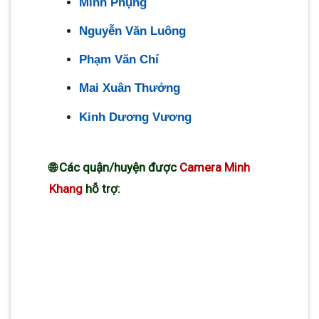
Minh Phụng
Nguyễn Văn Luông
Phạm Văn Chí
Mai Xuân Thưởng
Kinh Dương Vương
🌐 Các quận/huyện được
Camera Minh
Khang
hỗ trợ:
Quận 1
Quận 2
Quận 3
Quận 4
Quận 5
Quận 6
Quận 7
Quận 8
Quận
Quận 9
Quận 10
Quận 12
11