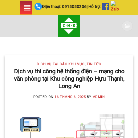
Skip
Điện thoại:
0915050206
| Hỗ trợ:
to
content
DỊCH VỤ TẠI CÁC KHU VỰC TIN
TỨC
LẮP ĐẶT CAMERA
DỊCH VỤ TẠI CÁC KHU VỰC
,
TIN TỨC
HUYỆN BÌNH CHÁNH
Dịch vụ thi công hệ thống điện – mạng cho
văn phòng tại Khu công nghiệp Hựu Thạnh,
SIÊU AN NINH VÀ SIÊU
Long An
TIẾT KIỆM | CAMERA
POSTED ON
16 THÁNG 6, 2025
BY
ADMIN
MINH KHANG
20 Tháng 5, 2025
Với hơn 5 năm kinh nghiệm, Camera
Minh Khang là đơn vị hàng đầu trong [...]