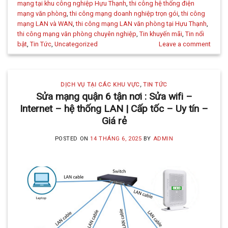
mạng tại khu công nghiệp Hựu Thạnh
,
thi công hệ thống điện
mạng văn phòng
,
thi công mạng doanh nghiệp trọn gói
,
thi công
mạng LAN và WAN
,
thi công mạng LAN văn phòng tại Hựu Thạnh
,
thi công mạng văn phòng chuyên nghiệp
,
Tin khuyến mãi
,
Tin nổi
bật
,
Tin Tức
,
Uncategorized
Leave a comment
DỊCH VỤ TẠI CÁC KHU VỰC
,
TIN TỨC
Sửa mạng quận 6 tận nơi : Sửa wifi –
Internet – hệ thống LAN | Cấp tốc – Uy tín –
Giá rẻ
POSTED ON
14 THÁNG 6, 2025
BY
ADMIN