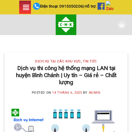
Skip
Điện thoại:
0915050206
| Hỗ trợ:
to
content
DỊCH VỤ TẠI CÁC KHU VỰC TIN
TỨC
LẮP ĐẶT CAMERA
DỊCH VỤ TẠI CÁC KHU VỰC
,
TIN TỨC
HUYỆN BÌNH CHÁNH
Dịch vụ thi công hệ thống mạng LAN tại
huyện Bình Chánh | Uy tín – Giá rẻ – Chất
SIÊU AN NINH VÀ SIÊU
lượng
TIẾT KIỆM | CAMERA
POSTED ON
14 THÁNG 6, 2025
BY
ADMIN
MINH KHANG
20 Tháng 5, 2025
Với hơn 5 năm kinh nghiệm, Camera
Minh Khang là đơn vị hàng đầu trong [...]