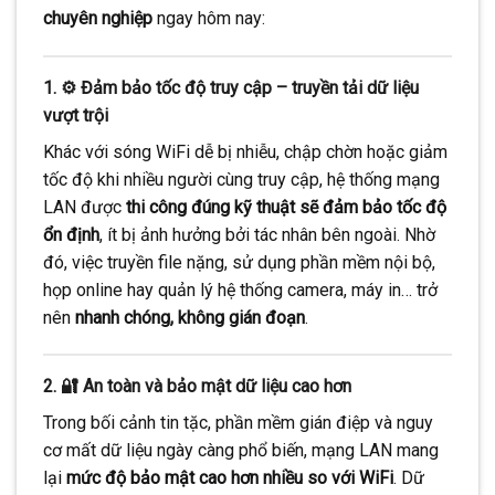
chuyên nghiệp
ngay hôm nay:
1. ⚙️ Đảm bảo tốc độ truy cập – truyền tải dữ liệu
vượt trội
Khác với sóng WiFi dễ bị nhiễu, chập chờn hoặc giảm
tốc độ khi nhiều người cùng truy cập, hệ thống mạng
LAN được
thi công đúng kỹ thuật sẽ đảm bảo tốc độ
ổn định
, ít bị ảnh hưởng bởi tác nhân bên ngoài. Nhờ
đó, việc truyền file nặng, sử dụng phần mềm nội bộ,
họp online hay quản lý hệ thống camera, máy in… trở
nên
nhanh chóng, không gián đoạn
.
2. 🔐 An toàn và bảo mật dữ liệu cao hơn
Trong bối cảnh tin tặc, phần mềm gián điệp và nguy
cơ mất dữ liệu ngày càng phổ biến, mạng LAN mang
lại
mức độ bảo mật cao hơn nhiều so với WiFi
. Dữ