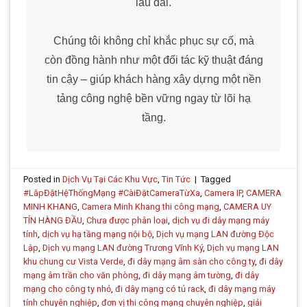
lâu dài.
Chúng tôi không chỉ khắc phục sự cố, mà
còn đồng hành như một đối tác kỹ thuật đáng
tin cậy – giúp khách hàng xây dựng một nền
tảng công nghệ bền vững ngay từ lõi hạ
tầng.
Posted in
Dịch Vụ Tại Các Khu Vực
,
Tin Tức
|
Tagged
#LắpĐặtHệThốngMạng #CàiĐặtCameraTừXa
,
Camera IP
,
CAMERA
MINH KHANG
,
Camera Minh Khang thi công mạng
,
CAMERA UY
TÍN HÀNG ĐẦU
,
Chưa được phân loại
,
dịch vụ đi dây mạng máy
tính
,
dịch vụ hạ tầng mạng nội bộ
,
Dịch vụ mạng LAN đường Độc
Lập
,
Dịch vụ mạng LAN đường Trương Vĩnh Ký
,
Dịch vụ mạng LAN
khu chung cư Vista Verde
,
đi dây mạng âm sàn cho công ty
,
đi dây
mạng âm trần cho văn phòng
,
đi dây mạng âm tường
,
đi dây
mạng cho công ty nhỏ
,
đi dây mạng có tủ rack
,
đi dây mạng máy
tính chuyên nghiệp
,
đơn vị thi công mạng chuyên nghiệp
,
giải