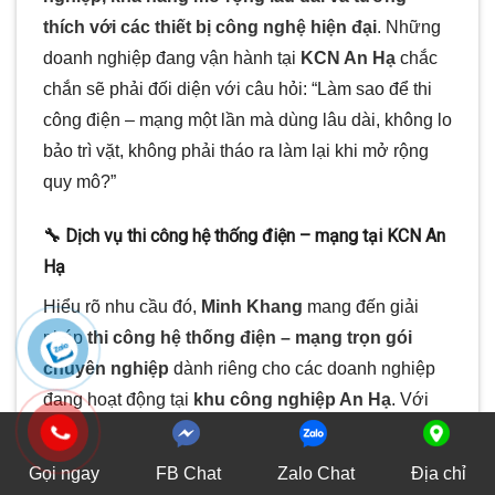
thích với các thiết bị công nghệ hiện đại
. Những
doanh nghiệp đang vận hành tại
KCN An Hạ
chắc
chắn sẽ phải đối diện với câu hỏi: “Làm sao để thi
công điện – mạng một lần mà dùng lâu dài, không lo
bảo trì vặt, không phải tháo ra làm lại khi mở rộng
quy mô?”
🔧 Dịch vụ thi công hệ thống điện – mạng tại KCN An
Hạ
Hiểu rõ nhu cầu đó,
Minh Khang
mang đến giải
pháp
thi công hệ thống điện – mạng trọn gói
chuyên nghiệp
dành riêng cho các doanh nghiệp
đang hoạt động tại
khu công nghiệp An Hạ
. Với
đội ngũ kỹ sư nhiều năm kinh nghiệm thi công cho
hàng chục nhà xưởng và văn phòng quy mô lớn,
Gọi ngay
FB Chat
Zalo Chat
Địa chỉ
chúng tôi cam kết không chỉ làm
đúng kỹ thuật
, mà