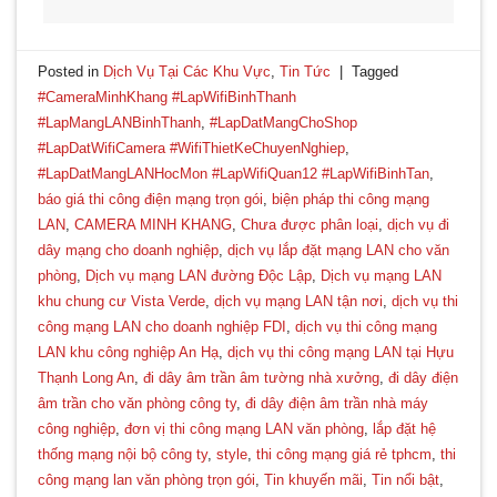
Posted in
Dịch Vụ Tại Các Khu Vực
,
Tin Tức
|
Tagged
#CameraMinhKhang #LapWifiBinhThanh
#LapMangLANBinhThanh
,
#LapDatMangChoShop
#LapDatWifiCamera #WifiThietKeChuyenNghiep
,
#LapDatMangLANHocMon #LapWifiQuan12 #LapWifiBinhTan
,
báo giá thi công điện mạng trọn gói
,
biện pháp thi công mạng
LAN
,
CAMERA MINH KHANG
,
Chưa được phân loại
,
dịch vụ đi
dây mạng cho doanh nghiệp
,
dịch vụ lắp đặt mạng LAN cho văn
phòng
,
Dịch vụ mạng LAN đường Độc Lập
,
Dịch vụ mạng LAN
khu chung cư Vista Verde
,
dịch vụ mạng LAN tận nơi
,
dịch vụ thi
công mạng LAN cho doanh nghiệp FDI
,
dịch vụ thi công mạng
LAN khu công nghiệp An Hạ
,
dịch vụ thi công mạng LAN tại Hựu
Thạnh Long An
,
đi dây âm trần âm tường nhà xưởng
,
đi dây điện
âm trần cho văn phòng công ty
,
đi dây điện âm trần nhà máy
công nghiệp
,
đơn vị thi công mạng LAN văn phòng
,
lắp đặt hệ
thống mạng nội bộ công ty
,
style
,
thi công mạng giá rẻ tphcm
,
thi
công mạng lan văn phòng trọn gói
,
Tin khuyến mãi
,
Tin nổi bật
,