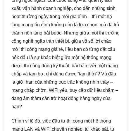
từng ngóc ngách của cuộc sống – từ quản lý sản
Minh Khang là đơn vị hàng đầu trong
xuất, vận hành doanh nghiệp, cho đến những sinh
[...]
hoạt thường ngày trong mỗi gia đình – thì một hạ
tầng mạng ổn định không còn là lựa chọn, mà đã trở
CONTINUE READING
→
thành nền tảng bắt buộc. Nhưng giữa một thị trường
công nghệ ngập tràn thiết bị, giữa vô số lời chào
mời thi công mạng giá rẻ, liệu bạn có từng đặt câu
hỏi: đâu là sự khác biệt giữa một hệ thống mạng
được thi công đúng kỹ thuật, bài bản, với một mạng
chắp vá tạm bợ, chỉ dùng được “tạm thời”? Và đâu
là giới hạn của những trục trặc không nhìn thấy –
mạng chập chờn, WiFi yếu, truy cập dữ liệu chậm –
đang âm thầm cản trở hoạt động hàng ngày của
bạn?
Chính vì lẽ đó, việc đầu tư thi công một hệ thống
mạng LAN và WiFi chuyên nghiệp, từ khảo sát, tư