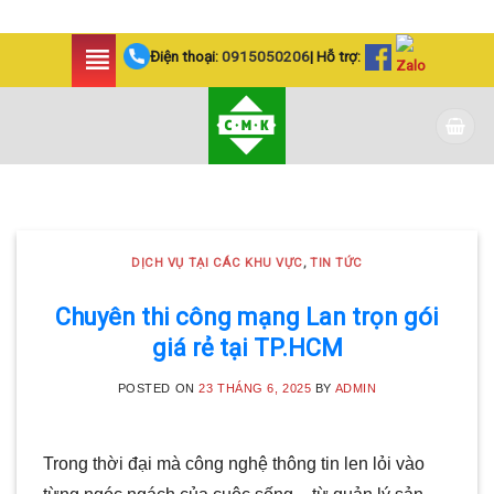
Skip
Điện thoại:
0915050206
| Hỗ trợ:
to
content
DỊCH VỤ TẠI CÁC KHU VỰC TIN
TỨC
LẮP ĐẶT CAMERA
DỊCH VỤ TẠI CÁC KHU VỰC
,
TIN TỨC
HUYỆN BÌNH CHÁNH
SIÊU AN NINH VÀ SIÊU
Chuyên thi công mạng Lan trọn gói
giá rẻ tại TP.HCM
TIẾT KIỆM | CAMERA
MINH KHANG
POSTED ON
23 THÁNG 6, 2025
BY
ADMIN
20 Tháng 5, 2025
Trong thời đại mà công nghệ thông tin len lỏi vào
Với hơn 5 năm kinh nghiệm, Camera