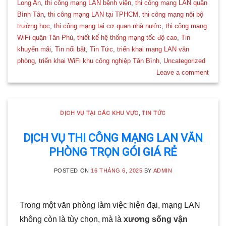
Long An
,
thi công mạng LAN bệnh viện
,
thi công mạng LAN quận
Bình Tân
,
thi công mạng LAN tại TPHCM
,
thi công mạng nội bộ
trường học
,
thi công mạng tại cơ quan nhà nước
,
thi công mạng
WiFi quận Tân Phú
,
thiết kế hệ thống mạng tốc độ cao
,
Tin
khuyến mãi
,
Tin nổi bật
,
Tin Tức
,
triển khai mạng LAN văn
phòng
,
triển khai WiFi khu công nghiệp Tân Bình
,
Uncategorized
Leave a comment
DỊCH VỤ TẠI CÁC KHU VỰC
,
TIN TỨC
DỊCH VỤ THI CÔNG MẠNG LAN VĂN
PHÒNG TRỌN GÓI GIÁ RẺ
POSTED ON
16 THÁNG 6, 2025
BY
ADMIN
Trong một văn phòng làm việc hiện đại, mạng LAN
không còn là tùy chọn, mà là
xương sống vận