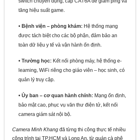
switch chuyên dụng, cáp CAT6A để giảm ping và
tăng hiệu suất game.
• Bệnh viện – phòng khám:
Hệ thống mạng
được tách biệt cho các bộ phận, đảm bảo an
toàn dữ liệu y tế và vận hành ổn định.
• Trường học:
Kết nối phòng máy, hệ thống e-
learning, WiFi riêng cho giáo viên – học sinh, có
quản lý truy cập.
• Ủy ban – cơ quan hành chính:
Mạng ổn định,
bảo mật cao, phục vụ văn thư điện tử, kết nối
camera giám sát nội bộ.
Camera Minh Khang
đã từng thi công thực tế nhiều
công trình tại TP.HCM và Long An, từ quán cà phê