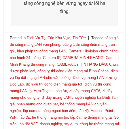
tảng công nghệ bền vững ngay từ lõi hạ
tầng.
Posted in
Dịch Vụ Tại Các Khu Vực
,
Tin Tức
|
Tagged
bảng giá
thi công mạng LAN văn phòng
,
báo giá thi công điện mạng trọn
gói
,
biện pháp thi công mạng LAN
,
Camera Hikvision chính hãng
bảo hành 24 tháng
,
Camera IP
,
CAMERA MINH KHANG
,
Camera
Minh Khang thi công mạng
,
CAMERA UY TÍN HÀNG ĐẦU
,
Chưa
được phân loại
,
công ty thi công điện mạng tại Bình Chánh
,
dịch
vụ lắp đặt mạng LAN cho văn phòng
,
Dịch vụ mạng LAN đường
Độc Lập
,
dịch vụ thi công điện mạng giá tốt
,
dịch vụ thi công
mạng LAN tại Hựu Thạnh Long An
,
đi dây mạng CAT6
,
đi dây
mạng cho công ty
,
đi dây mạng LAN chuyên nghiệp tại Bình Tân
,
giải pháp mạng cho quán net
,
hệ thống mạng LAN chuyên
nghiệp
,
lắp camera hồng ngoại ban đêm
,
lắp đặt Access Point
WiFi
,
lắp đặt hệ thống mạng nội bộ
,
lắp đặt hệ thống mạng tại Gò
Vấp
,
lắp đặt WiFi doanh nghiệp
,
style
,
thi công hệ thống mạng tại