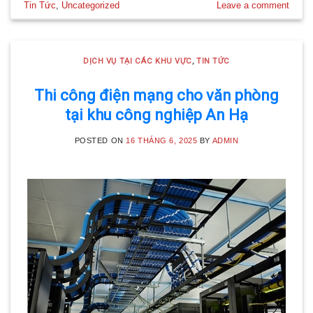
Tin Tức
,
Uncategorized
Leave a comment
DỊCH VỤ TẠI CÁC KHU VỰC
,
TIN TỨC
Thi công điện mạng cho văn phòng
tại khu công nghiệp An Hạ
POSTED ON
16 THÁNG 6, 2025
BY
ADMIN