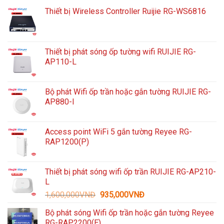
Thiết bị Wireless Controller Ruijie RG-WS6816
Thiết bị phát sóng ốp tường wifi RUIJIE RG-
AP110-L
Bộ phát Wifi ốp trần hoặc gắn tường RUIJIE RG-
AP880-I
Access point WiFi 5 gắn tường Reyee RG-
RAP1200(P)
Thiết bị phát sóng wifi ốp trần RUIJIE RG-AP210-
L
Giá
Giá
1,600,000
VNĐ
935,000
VNĐ
gốc
hiện
Bộ phát sóng Wifi ốp trần hoặc gắn tường Reyee
là:
tại
RG-RAP2200(E)