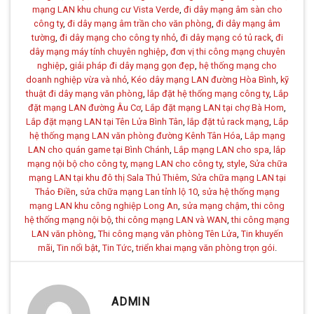
mạng LAN khu chung cư Vista Verde
,
đi dây mạng âm sàn cho
công ty
,
đi dây mạng âm trần cho văn phòng
,
đi dây mạng âm
tường
,
đi dây mạng cho công ty nhỏ
,
đi dây mạng có tủ rack
,
đi
dây mạng máy tính chuyên nghiệp
,
đơn vị thi công mạng chuyên
nghiệp
,
giải pháp đi dây mạng gọn đẹp
,
hệ thống mạng cho
doanh nghiệp vừa và nhỏ
,
Kéo dây mạng LAN đường Hòa Bình
,
kỹ
thuật đi dây mạng văn phòng
,
lắp đặt hệ thống mạng công ty
,
Lắp
đặt mạng LAN đường Âu Cơ
,
Lắp đặt mạng LAN tại chợ Bà Hom
,
Lắp đặt mạng LAN tại Tên Lửa Bình Tân
,
lắp đặt tủ rack mạng
,
Lắp
hệ thống mạng LAN văn phòng đường Kênh Tân Hóa
,
Lắp mạng
LAN cho quán game tại Bình Chánh
,
Lắp mạng LAN cho spa
,
lắp
mạng nội bộ cho công ty
,
mạng LAN cho công ty
,
style
,
Sửa chữa
mạng LAN tại khu đô thị Sala Thủ Thiêm
,
Sửa chữa mạng LAN tại
Thảo Điền
,
sửa chữa mạng Lan tỉnh lộ 10
,
sửa hệ thống mạng
mạng LAN khu công nghiệp Long An
,
sửa mạng chậm
,
thi công
hệ thống mạng nội bộ
,
thi công mạng LAN và WAN
,
thi công mạng
LAN văn phòng
,
Thi công mạng văn phòng Tên Lửa
,
Tin khuyến
mãi
,
Tin nổi bật
,
Tin Tức
,
triển khai mạng văn phòng trọn gói
.
ADMIN