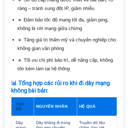
ràng – tránh xung đột IP, giảm nhiễu
🔹 Đảm bảo tốc độ mạng tối đa, giảm ping,
không bị rớt mạng giữa chừng
🔹 Tăng giá trị thẩm mỹ và chuyên nghiệp cho
không gian văn phòng
🔹 Tối ưu chi phí bảo trì, dễ nâng cấp, không
tốn kém làm lại hệ thống
📊 Tổng hợp các rủi ro khi đi dây mạng
không bài bản:
VẤN
NGUYÊN NHÂN
HỆ QUẢ
ĐỀ
Dây
Dây không đi trong
Truyền dữ liệu
mạng
ống gen chuyên
chậm, hay rớt