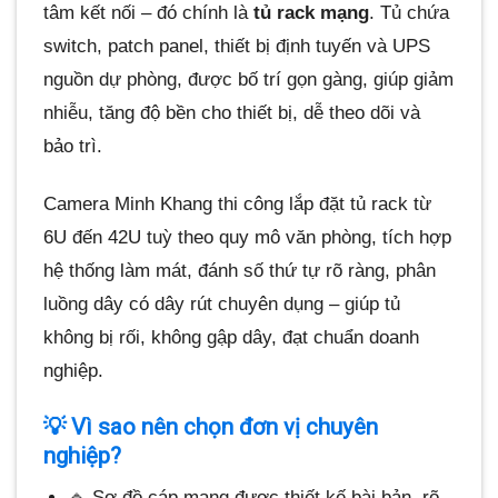
tâm kết nối – đó chính là
tủ rack mạng
. Tủ chứa
switch, patch panel, thiết bị định tuyến và UPS
nguồn dự phòng, được bố trí gọn gàng, giúp giảm
nhiễu, tăng độ bền cho thiết bị, dễ theo dõi và
bảo trì.
Camera Minh Khang thi công lắp đặt tủ rack từ
6U đến 42U tuỳ theo quy mô văn phòng, tích hợp
hệ thống làm mát, đánh số thứ tự rõ ràng, phân
luồng dây có dây rút chuyên dụng – giúp tủ
không bị rối, không gập dây, đạt chuẩn doanh
nghiệp.
💡 Vì sao nên chọn đơn vị chuyên
nghiệp?
🔹 Sơ đồ cáp mạng được thiết kế bài bản, rõ