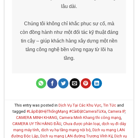
lâu dài.
Chúng tôi không chỉ khắc phục sự cố, mà
còn đồng hành như một đối tác kỹ thuật đáng
tin cậy – giúp khách hàng xây dựng một nền
tảng công nghệ bền vững ngay từ lõi hạ
tầng.
This entry was posted in
Dịch Vụ Tại Các Khu Vực
,
Tin Tức
and
tagged
#LắpĐặtHệThốngMạng #CàiĐặtCameraTừXa
,
Camera IP
,
CAMERA MINH KHANG
,
Camera Minh Khang thi công mạng
,
CAMERA UY TÍN HÀNG ĐẦU
,
Chưa được phân loại
,
dịch vụ đi dây
mạng máy tính
,
dịch vụ hạ tầng mạng nội bộ
,
Dịch vụ mạng LAN
đường Độc Lập
,
Dịch vụ mạng LAN đường Trương Vĩnh Ký
,
Dịch vụ