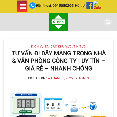
Skip
Điện thoại:
0915050206
| Hỗ trợ:
to
content
DỊCH VỤ TẠI CÁC KHU VỰC
,
TIN TỨC
TƯ VẤN ĐI DÂY MẠNG TRONG NHÀ
& VĂN PHÒNG CÔNG TY | UY TÍN –
GIÁ RẺ – NHANH CHÓNG
POSTED ON
14 THÁNG 6, 2025
BY
ADMIN