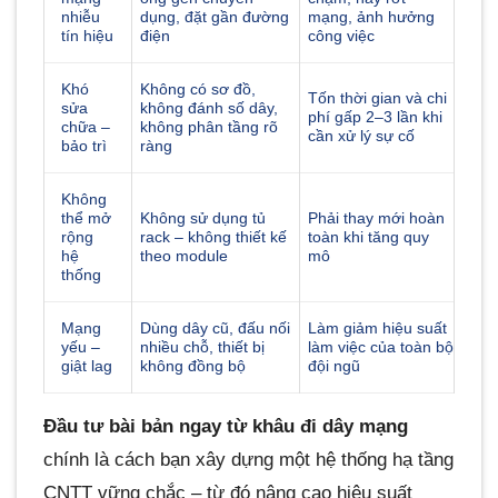
nhiễu
dụng, đặt gần đường
mạng, ảnh hưởng
tín hiệu
điện
công việc
Khó
Không có sơ đồ,
Tốn thời gian và chi
sửa
không đánh số dây,
phí gấp 2–3 lần khi
chữa –
không phân tầng rõ
cần xử lý sự cố
bảo trì
ràng
Không
thể mở
Không sử dụng tủ
Phải thay mới hoàn
rộng
rack – không thiết kế
toàn khi tăng quy
hệ
theo module
mô
thống
Mạng
Dùng dây cũ, đấu nối
Làm giảm hiệu suất
yếu –
nhiều chỗ, thiết bị
làm việc của toàn bộ
giật lag
không đồng bộ
đội ngũ
Đầu tư bài bản ngay từ khâu đi dây mạng
chính là cách bạn xây dựng một hệ thống hạ tầng
CNTT vững chắc – từ đó nâng cao hiệu suất