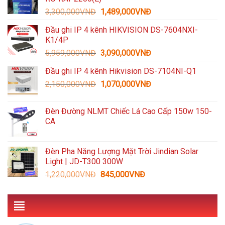
1,600,000VNĐ.
là:
Giá
Giá
3,300,000
VNĐ
1,489,000
VNĐ
935,000VNĐ.
gốc
hiện
Đầu ghi IP 4 kênh HIKVISION DS-7604NXI-
là:
tại
K1/4P
3,300,000VNĐ.
là:
Giá
Giá
5,959,000
VNĐ
3,090,000
VNĐ
1,489,000VNĐ.
gốc
hiện
Đầu ghi IP 4 kênh Hikvision DS-7104NI-Q1
là:
tại
Giá
Giá
2,150,000
VNĐ
5,959,000VNĐ.
1,070,000
VNĐ
là:
gốc
hiện
3,090,000VNĐ.
là:
tại
Đèn Đường NLMT Chiếc Lá Cao Cấp 150w 150-
2,150,000VNĐ.
là:
CA
1,070,000VNĐ.
Đèn Pha Năng Lượng Mặt Trời Jindian Solar
Light | JD-T300 300W
Giá
Giá
1,220,000
VNĐ
845,000
VNĐ
gốc
hiện
là:
tại
1,220,000VNĐ.
là:
845,000VNĐ.