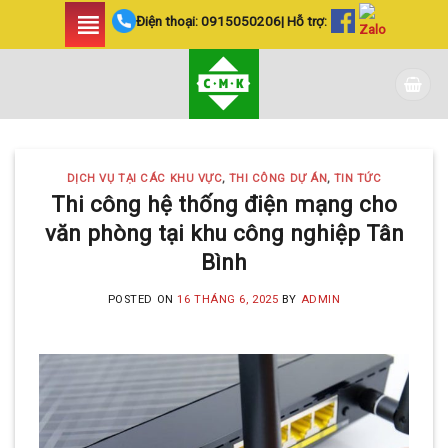
Skip
Điện thoại:
0915050206
| Hỗ trợ:
to
content
DỊCH VỤ TẠI CÁC KHU VỰC
,
THI CÔNG DỰ ÁN
,
TIN TỨC
Thi công hệ thống điện mạng cho
văn phòng tại khu công nghiệp Tân
Bình
POSTED ON
16 THÁNG 6, 2025
BY
ADMIN