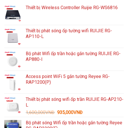
Thiết bị Wireless Controller Ruijie RG-WS6816
Thiết bị phát sóng ốp tường wifi RUIJIE RG-
AP110-L
Bộ phát Wifi ốp trần hoặc gắn tường RUIJIE RG-
AP880-I
Access point WiFi 5 gắn tường Reyee RG-
RAP1200(P)
Thiết bị phát sóng wifi ốp trần RUIJIE RG-AP210-
L
Giá
Giá
1,600,000
VNĐ
935,000
VNĐ
gốc
hiện
Bộ phát sóng Wifi ốp trần hoặc gắn tường Reyee
là:
tại