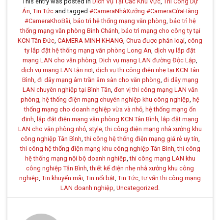
This entry was posted in
Dịch Vụ Tại Các Khu Vực
,
Thi Công Dự
Án
,
Tin Tức
and tagged
#CameraNhàXưởng #CameraCửaHàng
#CameraKhoBãi
,
bảo trì hệ thống mạng văn phòng
,
bảo trì hệ
thống mạng văn phòng Bình Chánh
,
bảo trì mạng cho công ty tại
KCN Tân Đức
,
CAMERA MINH KHANG
,
Chưa được phân loại
,
công
ty lắp đặt hệ thống mạng văn phòng Long An
,
dịch vụ lắp đặt
mạng LAN cho văn phòng
,
Dịch vụ mạng LAN đường Độc Lập
,
dịch vụ mạng LAN tận nơi
,
dịch vụ thi công điện nhẹ tại KCN Tân
Bình
,
đi dây mạng âm trần âm sàn cho văn phòng
,
đi dây mạng
LAN chuyên nghiệp tại Bình Tân
,
đơn vị thi công mạng LAN văn
phòng
,
hệ thống điện mạng chuyên nghiệp khu công nghiệp
,
hệ
thống mạng cho doanh nghiệp vừa và nhỏ
,
hệ thống mạng ổn
định
,
lắp đặt điện mạng văn phòng KCN Tân Bình
,
lắp đặt mạng
LAN cho văn phòng nhỏ
,
style
,
thi công điện mạng nhà xưởng khu
công nghiệp Tân Bình
,
thi công hệ thống điện mạng giá rẻ uy tín
,
thi công hệ thống điện mạng khu công nghiệp Tân Bình
,
thi công
hệ thống mạng nội bộ doanh nghiệp
,
thi công mạng LAN khu
công nghiệp Tân Bình
,
thiết kế điện nhẹ nhà xưởng khu công
nghiệp
,
Tin khuyến mãi
,
Tin nổi bật
,
Tin Tức
,
tư vấn thi công mạng
LAN doanh nghiệp
,
Uncategorized
.