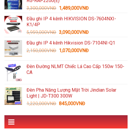
RG-RAP2200(E)
1,600,000VNĐ.
là:
Giá
Giá
3,300,000
VNĐ
1,489,000
VNĐ
935,000VNĐ.
gốc
hiện
Đầu ghi IP 4 kênh HIKVISION DS-7604NXI-
là:
tại
K1/4P
3,300,000VNĐ.
là:
Giá
Giá
5,959,000
VNĐ
3,090,000
VNĐ
1,489,000VNĐ.
gốc
hiện
Đầu ghi IP 4 kênh Hikvision DS-7104NI-Q1
là:
tại
Giá
Giá
2,150,000
VNĐ
5,959,000VNĐ.
1,070,000
VNĐ
là:
gốc
hiện
3,090,000VNĐ.
là:
tại
Đèn Đường NLMT Chiếc Lá Cao Cấp 150w 150-
2,150,000VNĐ.
là:
CA
1,070,000VNĐ.
Đèn Pha Năng Lượng Mặt Trời Jindian Solar
Light | JD-T300 300W
Giá
Giá
1,220,000
VNĐ
845,000
VNĐ
gốc
hiện
là:
tại
1,220,000VNĐ.
là:
845,000VNĐ.