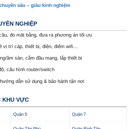
 chuyên sâu – giàu kinh nghiệm
HUYÊN NGHIỆP
ầu, đo mặt bằng, đưa ra phương án tối ưu
vị trí cáp, thiết bị, điện, điểm wifi…
g/âm sàn, cắm đầu mạng, lắp thiết bị
độ, cấu hình router/switch
hướng dẫn sử dụng & bảo hành tận nơi
C KHU VỰC
Quận 5
Quận 7
Quận Tân Phú
Quận Bình Tân