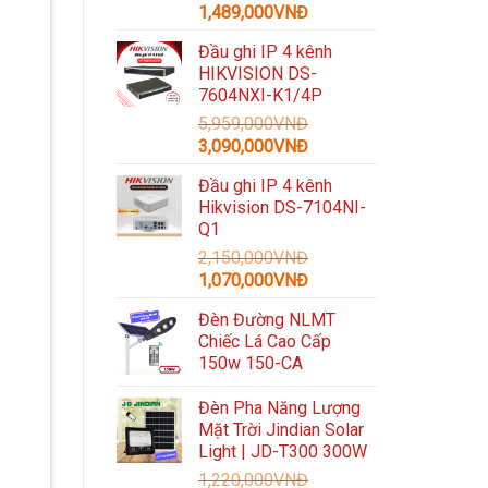
Giá
Giá
1,489,000
VNĐ
gốc
hiện
Đầu ghi IP 4 kênh
là:
tại
HIKVISION DS-
3,300,000VNĐ.
là:
7604NXI-K1/4P
1,489,000VNĐ.
5,959,000
VNĐ
Giá
Giá
3,090,000
VNĐ
gốc
hiện
Đầu ghi IP 4 kênh
là:
tại
Hikvision DS-7104NI-
5,959,000VNĐ.
là:
Q1
3,090,000VNĐ.
2,150,000
VNĐ
Giá
Giá
1,070,000
VNĐ
gốc
hiện
Đèn Đường NLMT
là:
tại
Chiếc Lá Cao Cấp
2,150,000VNĐ.
là:
150w 150-CA
1,070,000VNĐ.
Đèn Pha Năng Lượng
Mặt Trời Jindian Solar
Light | JD-T300 300W
1,220,000
VNĐ