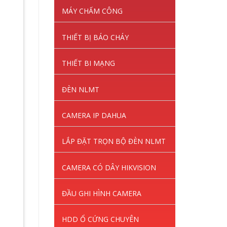
MÁY CHẤM CÔNG
THIẾT BỊ BÁO CHÁY
THIẾT BI MẠNG
ĐÈN NLMT
CAMERA IP DAHUA
LẮP ĐẶT TRỌN BỘ ĐÈN NLMT
CAMERA CÓ DÂY HIKVISION
ĐẦU GHI HÌNH CAMERA
HDD Ổ CỨNG CHUYÊN