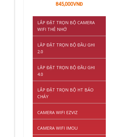
Giá
Giá
845,000
VNĐ
gốc
hiện
là:
tại
LẮP ĐẶT TRỌN BỘ CAMERA
1,220,000VNĐ.
là:
WIFI THẺ NHỚ
845,000VNĐ.
LĂP ĐẶT TRỌN BỘ ĐẦU GHI
2.0
LĂP ĐẶT TRỌN BỘ ĐẦU GHI
4.0
LẮP ĐẶT TRỌN BỘ HT BÁO
CHÁY
CAMERA WIFI EZVIZ
CAMERA WIFI IMOU