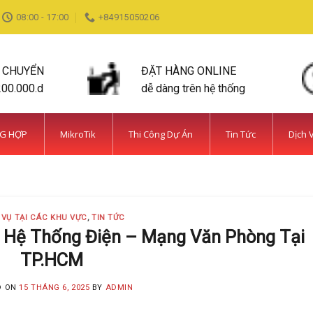
08:00 - 17:00
+84915050206
N CHUYỂN
ĐẶT HÀNG ONLINE
200.000.d
dễ dàng trên hệ thống
NG HỢP
MikroTik
Thi Công Dự Án
Tin Tức
Dịch 
DỊCH VỤ TẠI CÁC KHU VỰC TIN TỨC
ỆN BÌNH CHÁNH SIÊU AN NINH VÀ SIÊU
MINH KHANG
20 Tháng 5, 2025
 VỤ TẠI CÁC KHU VỰC
,
TIN TỨC
 năm kinh nghiệm, Camera Minh Khang là đơn vị hàng đầu t
t Hệ Thống Điện – Mạng Văn Phòng Tại
TP.HCM
CONTINUE READING
→
D ON
15 THÁNG 6, 2025
BY
ADMIN