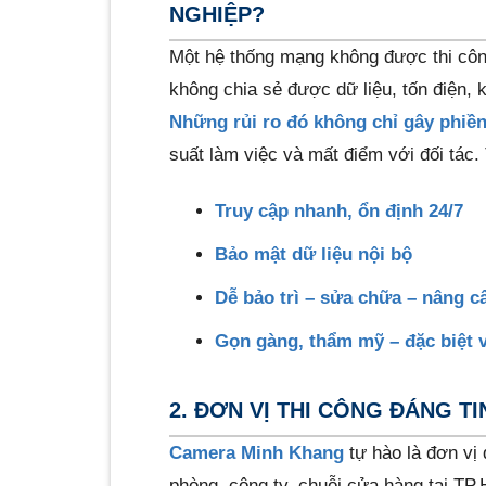
NGHIỆP?
Một hệ thống mạng không được thi công 
không chia sẻ được dữ liệu, tốn điện, 
Những rủi ro đó không chỉ gây phiền
suất làm việc và mất điểm với đối tác.
Truy cập nhanh, ổn định 24/7
Bảo mật dữ liệu nội bộ
Dễ bảo trì – sửa chữa – nâng c
Gọn gàng, thẩm mỹ – đặc biệt 
2. ĐƠN VỊ THI CÔNG ĐÁNG T
Camera Minh Khang
tự hào là đơn vị 
phòng, công ty, chuỗi cửa hàng tại TP