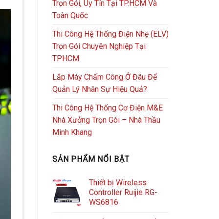
Trọn Gói, Uy Tín Tại TP.HCM Và
Toàn Quốc
Thi Công Hệ Thống Điện Nhẹ (ELV)
Trọn Gói Chuyên Nghiệp Tại
TPHCM
Lắp Máy Chấm Công Ở Đâu Để
Quản Lý Nhân Sự Hiệu Quả?
Thi Công Hệ Thống Cơ Điện M&E
Nhà Xưởng Trọn Gói – Nhà Thầu
Minh Khang
SẢN PHẨM NỔI BẬT
Thiết bị Wireless
Controller Ruijie RG-
WS6816