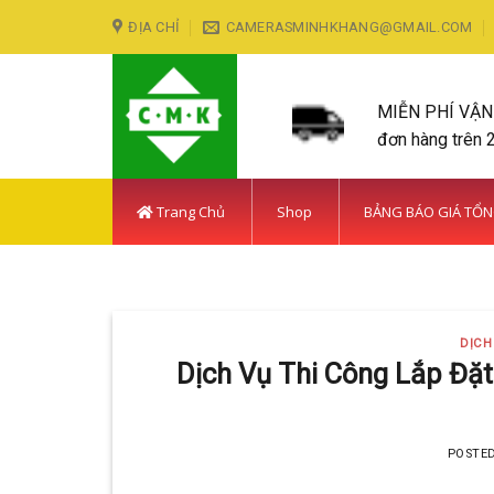
Skip
ĐỊA CHỈ
CAMERASMINHKHANG@GMAIL.COM
to
content
MIỄN PHÍ VẬ
đơn hàng trên 
Trang Chủ
Shop
BẢNG BÁO GIÁ TỔ
LẮP ĐẶT CAMERA HUY
DỊCH
Với hơn 5
Dịch Vụ Thi Công Lắp Đặ
POSTE