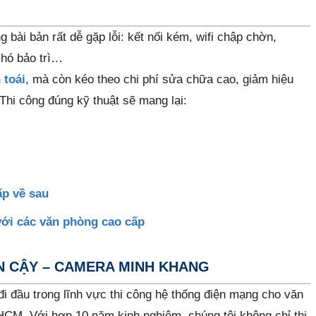
bài bản rất dễ gặp lỗi: kết nối kém, wifi chập chờn,
khó bảo trì…
 toái
, mà còn kéo theo chi phí sửa chữa cao, giảm hiệu
 Thi công đúng kỹ thuật sẽ mang lại:
ấp về sau
với các văn phòng cao cấp
IN CẬY – CAMERA MINH KHANG
đi đầu trong lĩnh vực thi công hệ thống điện mạng cho văn
.HCM. Với hơn 10 năm kinh nghiệm, chúng tôi không chỉ thi