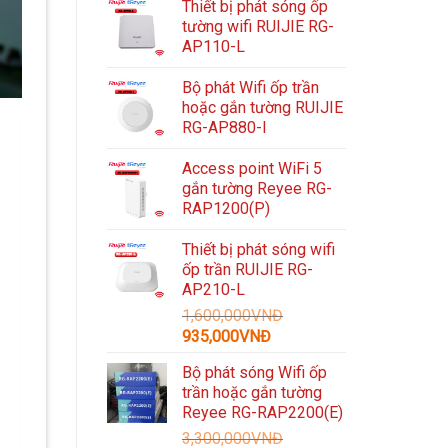
Thiết bị phát sóng ốp
tường wifi RUIJIE RG-
AP110-L
Bộ phát Wifi ốp trần
hoặc gắn tường RUIJIE
RG-AP880-I
Access point WiFi 5
gắn tường Reyee RG-
RAP1200(P)
Thiết bị phát sóng wifi
ốp trần RUIJIE RG-
AP210-L
1,600,000
VNĐ
Giá
Giá
935,000
VNĐ
gốc
hiện
Bộ phát sóng Wifi ốp
là:
tại
trần hoặc gắn tường
1,600,000VNĐ.
là:
Reyee RG-RAP2200(E)
935,000VNĐ.
3,300,000
VNĐ