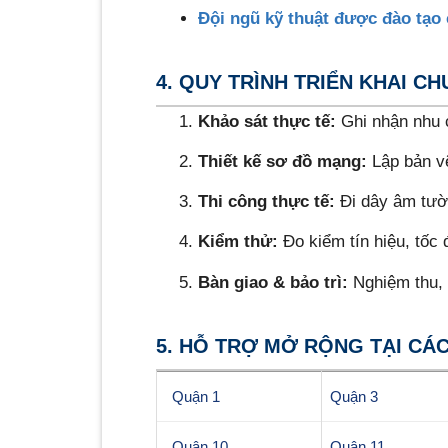
Đội ngũ kỹ thuật được đào tạo
4. QUY TRÌNH TRIỂN KHAI C
Khảo sát thực tế:
Ghi nhận nhu c
Thiết kế sơ đồ mạng:
Lập bản vẽ 
Thi công thực tế:
Đi dây âm tườn
Kiểm thử:
Đo kiểm tín hiệu, tốc 
Bàn giao & bảo trì:
Nghiệm thu, 
5. HỖ TRỢ MỞ RỘNG TẠI CÁ
Quận 1
Quận 3
Quận 10
Quận 11