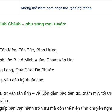
Không thể kiểm soát hoặc mở rộng hệ thống
 Bình Chánh – phủ sóng mọi tuyến:
 Tân Kiên, Tân Túc, Bình Hưng
ĩnh Lộc B, Lê Minh Xuân, Phạm Văn Hai
ưng Long, Quy Đức, Đa Phước
g, yêu cầu kỹ thuật cao
, tư vấn tận tình – và luôn đảm bảo tiến độ, thẩm mỹ, tối ư
hánh.
iúp bạn vận hành trơn tru mà còn thể hiện tính chuyên ngh