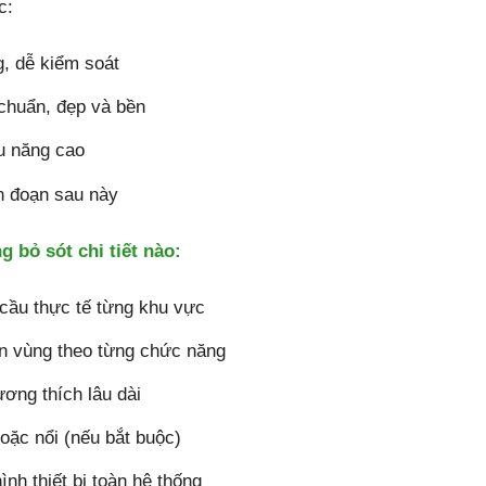
c:
g, dễ kiểm soát
chuẩn, đẹp và bền
ệu năng cao
án đoạn sau này
 bỏ sót chi tiết nào:
cầu thực tế từng khu vực
ân vùng theo từng chức năng
ương thích lâu dài
oặc nổi (nếu bắt buộc)
nh thiết bị toàn hệ thống