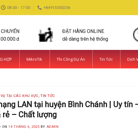
08:00 - 17:00
+84915050206
N CHUYỂN
ĐẶT HÀNG ONLINE
200.000.d
dễ dàng trên hệ thống
NG HỢP
MikroTik
Thi Công Dự Án
Tin Tức
Dịch 
DỊCH VỤ TẠI CÁC KHU VỰC TIN TỨC
ỆN BÌNH CHÁNH SIÊU AN NINH VÀ SIÊU
MINH KHANG
20 Tháng 5, 2025
 VỤ TẠI CÁC KHU VỰC
,
TIN TỨC
 năm kinh nghiệm, Camera Minh Khang là đơn vị hàng đầu t
mạng LAN tại huyện Bình Chánh | Uy tín 
 rẻ – Chất lượng
CONTINUE READING
→
D ON
14 THÁNG 6, 2025
BY
ADMIN