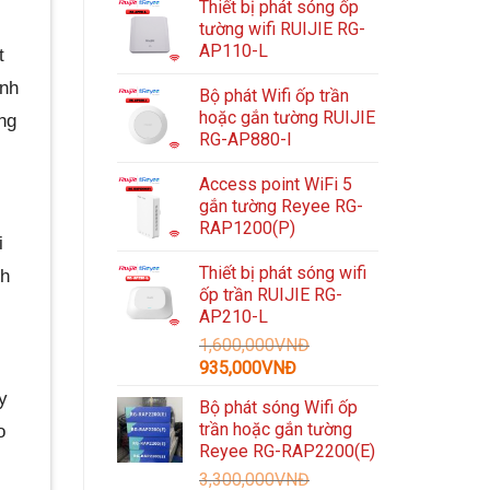
Thiết bị phát sóng ốp
tường wifi RUIJIE RG-
AP110-L
t
ánh
Bộ phát Wifi ốp trần
hoặc gắn tường RUIJIE
ng
RG-AP880-I
Access point WiFi 5
gắn tường Reyee RG-
RAP1200(P)
i
Thiết bị phát sóng wifi
nh
ốp trần RUIJIE RG-
AP210-L
1,600,000
VNĐ
Giá
Giá
935,000
VNĐ
gốc
hiện
y
Bộ phát sóng Wifi ốp
là:
tại
trần hoặc gắn tường
o
1,600,000VNĐ.
là:
Reyee RG-RAP2200(E)
935,000VNĐ.
3,300,000
VNĐ