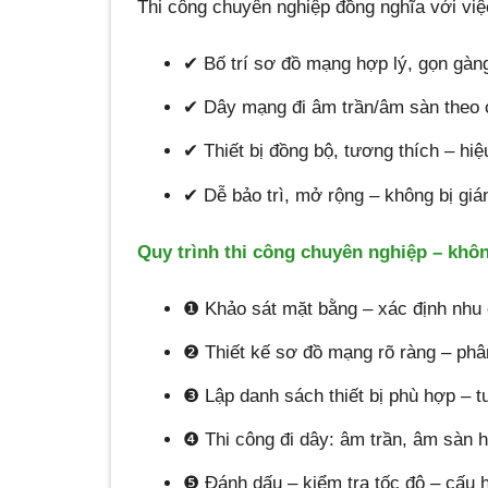
Thi công chuyên nghiệp đồng nghĩa với việ
✔ Bố trí sơ đồ mạng hợp lý, gọn gàn
✔ Dây mạng đi âm trần/âm sàn theo 
✔ Thiết bị đồng bộ, tương thích – hi
✔ Dễ bảo trì, mở rộng – không bị gi
Quy trình thi công chuyên nghiệp – không
❶ Khảo sát mặt bằng – xác định nhu 
❷ Thiết kế sơ đồ mạng rõ ràng – ph
❸ Lập danh sách thiết bị phù hợp – t
❹ Thi công đi dây: âm trần, âm sàn h
❺ Đánh dấu – kiểm tra tốc độ – cấu hì