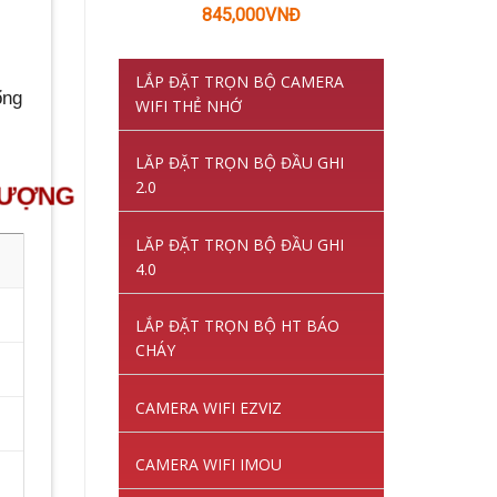
Giá
Giá
845,000
VNĐ
gốc
hiện
là:
tại
LẮP ĐẶT TRỌN BỘ CAMERA
1,220,000VNĐ.
là:
ổng
WIFI THẺ NHỚ
845,000VNĐ.
LĂP ĐẶT TRỌN BỘ ĐẦU GHI
2.0
NG
LĂP ĐẶT TRỌN BỘ ĐẦU GHI
4.0
LẮP ĐẶT TRỌN BỘ HT BÁO
CHÁY
CAMERA WIFI EZVIZ
CAMERA WIFI IMOU