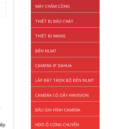
MÁY CHẤM CÔNG
THIẾT BỊ BÁO CHÁY
THIẾT BI MẠNG
ĐÈN NLMT
CAMERA IP DAHUA
LẮP ĐẶT TRỌN BỘ ĐÈN NLMT
CAMERA CÓ DÂY HIKVISION
u
ĐẦU GHI HÌNH CAMERA
HDD Ổ CỨNG CHUYÊN
iệp