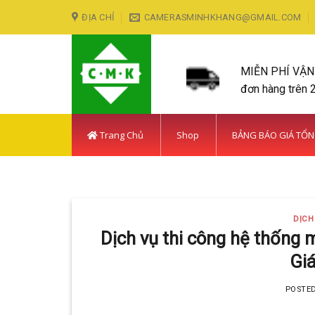
Skip
ĐỊA CHỈ
CAMERASMINHKHANG@GMAIL.COM
to
content
MIỄN PHÍ VẬ
đơn hàng trên 
Trang Chủ
Shop
BẢNG BÁO GIÁ TỔ
LẮP ĐẶT CAMERA HUY
DỊCH
Với hơn 5
Dịch vụ thi công hệ thống 
Giá
POSTE