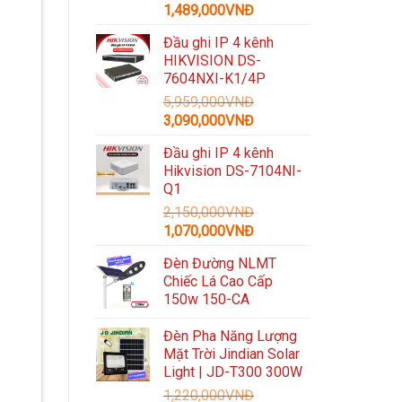
Giá
Giá
1,489,000
VNĐ
gốc
hiện
Đầu ghi IP 4 kênh
là:
tại
HIKVISION DS-
3,300,000VNĐ.
là:
7604NXI-K1/4P
1,489,000VNĐ.
5,959,000
VNĐ
Giá
Giá
3,090,000
VNĐ
gốc
hiện
Đầu ghi IP 4 kênh
là:
tại
Hikvision DS-7104NI-
5,959,000VNĐ.
là:
Q1
3,090,000VNĐ.
2,150,000
VNĐ
Giá
Giá
1,070,000
VNĐ
gốc
hiện
Đèn Đường NLMT
là:
tại
Chiếc Lá Cao Cấp
2,150,000VNĐ.
là:
150w 150-CA
1,070,000VNĐ.
Đèn Pha Năng Lượng
Mặt Trời Jindian Solar
Light | JD-T300 300W
1,220,000
VNĐ