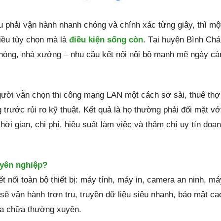
u phải vận hành nhanh chóng và chính xác từng giây, thì mộ
iều tùy chọn mà là
điều kiện sống còn
. Tại huyện Bình Ch
hòng, nhà xưởng – nhu cầu kết nối nội bộ mạnh mẽ ngày cà
người vẫn chọn thi công mạng LAN một cách sơ sài, thuê thợ
rước rủi ro kỹ thuật. Kết quả là họ thường phải đối mặt vớ
hời gian, chi phí, hiệu suất làm việc và thậm chí uy tín doa
uyên nghiệp?
t nối toàn bộ thiết bị: máy tính, máy in, camera an ninh, má
ẽ vận hành trơn tru, truyền dữ liệu siêu nhanh, bảo mật ca
ửa chữa thường xuyên.