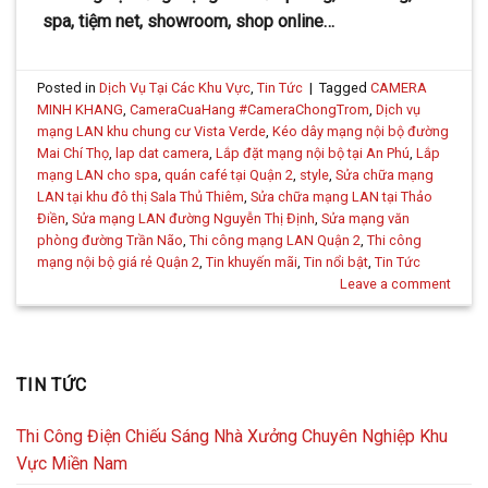
spa, tiệm net, showroom, shop online…
Posted in
Dịch Vụ Tại Các Khu Vực
,
Tin Tức
|
Tagged
CAMERA
MINH KHANG
,
CameraCuaHang #CameraChongTrom
,
Dịch vụ
mạng LAN khu chung cư Vista Verde
,
Kéo dây mạng nội bộ đường
Mai Chí Thọ
,
lap dat camera
,
Lắp đặt mạng nội bộ tại An Phú
,
Lắp
mạng LAN cho spa
,
quán café tại Quận 2
,
style
,
Sửa chữa mạng
LAN tại khu đô thị Sala Thủ Thiêm
,
Sửa chữa mạng LAN tại Thảo
Điền
,
Sửa mạng LAN đường Nguyễn Thị Định
,
Sửa mạng văn
phòng đường Trần Não
,
Thi công mạng LAN Quận 2
,
Thi công
mạng nội bộ giá rẻ Quận 2
,
Tin khuyến mãi
,
Tin nổi bật
,
Tin Tức
Leave a comment
TIN TỨC
Thi Công Điện Chiếu Sáng Nhà Xưởng Chuyên Nghiệp Khu
Vực Miền Nam