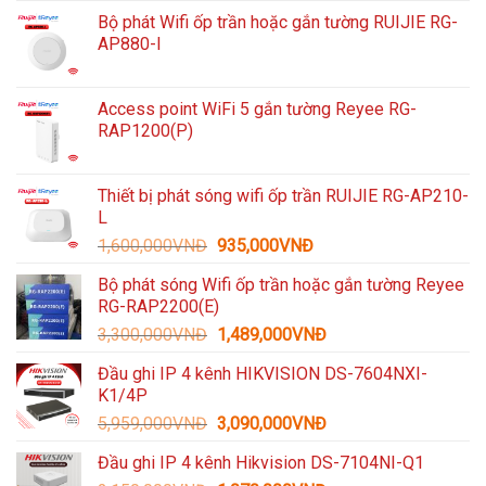
Bộ phát Wifi ốp trần hoặc gắn tường RUIJIE RG-
AP880-I
Access point WiFi 5 gắn tường Reyee RG-
RAP1200(P)
Thiết bị phát sóng wifi ốp trần RUIJIE RG-AP210-
L
Giá
Giá
1,600,000
VNĐ
935,000
VNĐ
gốc
hiện
Bộ phát sóng Wifi ốp trần hoặc gắn tường Reyee
là:
tại
RG-RAP2200(E)
1,600,000VNĐ.
là:
Giá
Giá
3,300,000
VNĐ
1,489,000
VNĐ
935,000VNĐ.
gốc
hiện
Đầu ghi IP 4 kênh HIKVISION DS-7604NXI-
là:
tại
K1/4P
3,300,000VNĐ.
là:
Giá
Giá
5,959,000
VNĐ
3,090,000
VNĐ
1,489,000VNĐ.
gốc
hiện
Đầu ghi IP 4 kênh Hikvision DS-7104NI-Q1
là:
tại