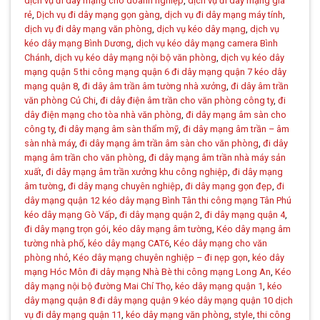
dịch vụ đi dây mạng cho doanh nghiệp
,
dịch vụ đi dây mạng giá
rẻ
,
Dịch vụ đi dây mạng gọn gàng
,
dịch vụ đi dây mạng máy tính
,
dịch vụ đi dây mạng văn phòng
,
dịch vụ kéo dây mạng
,
dịch vụ
kéo dây mạng Bình Dương
,
dịch vụ kéo dây mạng camera Bình
Chánh
,
dịch vụ kéo dây mạng nội bộ văn phòng
,
dịch vụ kéo dây
mạng quận 5 thi công mạng quận 6 đi dây mạng quận 7 kéo dây
mạng quận 8
,
đi dây âm trần âm tường nhà xưởng
,
đi dây âm trần
văn phòng Củ Chi
,
đi dây điện âm trần cho văn phòng công ty
,
đi
dây điện mạng cho tòa nhà văn phòng
,
đi dây mạng âm sàn cho
công ty
,
đi dây mạng âm sàn thẩm mỹ
,
đi dây mạng âm trần – âm
sàn nhà máy
,
đi dây mạng âm trần âm sàn cho văn phòng
,
đi dây
mạng âm trần cho văn phòng
,
đi dây mạng âm trần nhà máy sản
xuất
,
đi dây mạng âm trần xưởng khu công nghiệp
,
đi dây mạng
âm tường
,
đi dây mạng chuyên nghiệp
,
đi dây mạng gọn đẹp
,
đi
dây mạng quận 12 kéo dây mạng Bình Tân thi công mạng Tân Phú
kéo dây mạng Gò Vấp
,
đi dây mạng quận 2
,
đi dây mạng quận 4
,
đi dây mạng trọn gói
,
kéo dây mạng âm tường
,
Kéo dây mạng âm
tường nhà phố
,
kéo dây mạng CAT6
,
Kéo dây mạng cho văn
phòng nhỏ
,
Kéo dây mạng chuyên nghiệp – đi nẹp gọn
,
kéo dây
mạng Hóc Môn đi dây mạng Nhà Bè thi công mạng Long An
,
Kéo
dây mạng nội bộ đường Mai Chí Thọ
,
kéo dây mạng quận 1
,
kéo
dây mạng quận 8 đi dây mạng quận 9 kéo dây mạng quận 10 dịch
vụ đi dây mạng quận 11
,
kéo dây mạng văn phòng
,
style
,
thi công