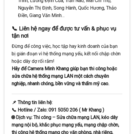
Trinh, Lương Định Của, Trần Não, Mai Chí Thọ,
Nguyễn Thị Định, Song Hành, Quốc Hương, Thảo
Điền, Giang Văn Minh…
📞 Liên hệ ngay để được tư vấn & phục vụ
tận nơi
Đừng để công việc, học tập hay kinh doanh của bạn
bị gián đoạn vì hệ thống mạng yếu, kết nối chập chờn
hoặc dây dợ rối rắm!
Hãy để Camera Minh Khang giúp bạn thi công hoặc
sửa chữa hệ thống mạng LAN một cách chuyên
nghiệp, nhanh chóng, bền vững và thẩm mỹ cao.
📌
Thông tin liên hệ:
📞
Hotline / Zalo:
091 5050 206 ( Mr Khang )
🌐
Dịch vụ:
Thi công – Sửa chữa mạng LAN, kéo dây
mạng nội bộ, khắc phục mạng yếu, mạng chập chờn,
thi công hệ thống mạng cho văn phòng, nhà riêng,