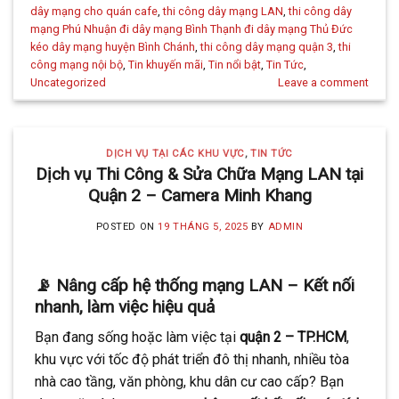
dây mạng cho quán cafe
,
thi công dây mạng LAN
,
thi công dây
mạng Phú Nhuận đi dây mạng Bình Thạnh đi dây mạng Thủ Đức
kéo dây mạng huyện Bình Chánh
,
thi công dây mạng quận 3
,
thi
công mạng nội bộ
,
Tin khuyến mãi
,
Tin nổi bật
,
Tin Tức
,
Uncategorized
Leave a comment
DỊCH VỤ TẠI CÁC KHU VỰC
,
TIN TỨC
Dịch vụ Thi Công & Sửa Chữa Mạng LAN tại
Quận 2 – Camera Minh Khang
POSTED ON
19 THÁNG 5, 2025
BY
ADMIN
📡 Nâng cấp hệ thống mạng LAN – Kết nối
nhanh, làm việc hiệu quả
Bạn đang sống hoặc làm việc tại
quận 2 – TP.HCM
,
khu vực với tốc độ phát triển đô thị nhanh, nhiều tòa
nhà cao tầng, văn phòng, khu dân cư cao cấp? Bạn