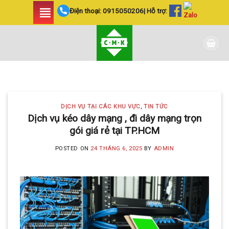
Skip
Điện thoại:
0915050206
| Hỗ trợ:
to
content
DỊCH VỤ TẠI CÁC KHU VỰC TIN
TỨC
LẮP ĐẶT CAMERA
DỊCH VỤ TẠI CÁC KHU VỰC
,
TIN TỨC
HUYỆN BÌNH CHÁNH
Dịch vụ kéo dây mạng , đi dây mạng trọn
gói giá rẻ tại TP.HCM
SIÊU AN NINH VÀ SIÊU
TIẾT KIỆM | CAMERA
POSTED ON
24 THÁNG 6, 2025
BY
ADMIN
MINH KHANG
20 Tháng 5, 2025
Với hơn 5 năm kinh nghiệm, Camera
Minh Khang là đơn vị hàng đầu trong [...]