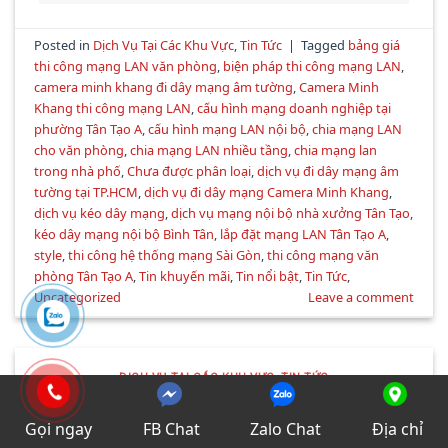
Posted in
Dịch Vụ Tại Các Khu Vực
,
Tin Tức
|
Tagged
bảng giá
thi công mạng LAN văn phòng
,
biện pháp thi công mạng LAN
,
camera minh khang đi dây mạng âm tường
,
Camera Minh
Khang thi công mạng LAN
,
cấu hình mạng doanh nghiệp tại
phường Tân Tạo A
,
cấu hình mạng LAN nội bộ
,
chia mạng LAN
cho văn phòng
,
chia mạng LAN nhiều tầng
,
chia mạng lan
trong nhà phố
,
Chưa được phân loại
,
dịch vụ đi dây mạng âm
tường tại TP.HCM
,
dịch vụ đi dây mạng Camera Minh Khang
,
dịch vụ kéo dây mạng
,
dịch vụ mạng nội bộ nhà xưởng Tân Tạo
,
kéo dây mạng nội bộ Bình Tân
,
lắp đặt mạng LAN Tân Tạo A
,
style
,
thi công hệ thống mạng Sài Gòn
,
thi công mạng văn
phòng Tân Tạo A
,
Tin khuyến mãi
,
Tin nổi bật
,
Tin Tức
,
Uncategorized
Leave a comment
DỊCH VỤ TẠI CÁC KHU VỰC
,
TIN TỨC
Thi Công Mạng Văn Phòng Quận 1
Gọi ngay
FB Chat
Zalo Chat
Địa chỉ