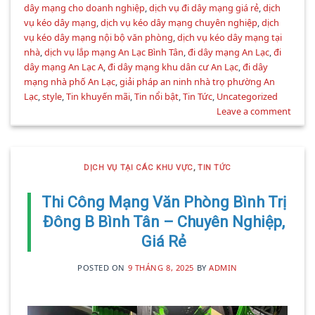
dây mạng cho doanh nghiệp
,
dịch vụ đi dây mạng giá rẻ
,
dịch
vụ kéo dây mạng
,
dịch vụ kéo dây mạng chuyên nghiệp
,
dịch
vụ kéo dây mạng nội bộ văn phòng
,
dịch vụ kéo dây mạng tại
nhà
,
dịch vụ lắp mạng An Lạc Bình Tân
,
đi dây mạng An Lạc
,
đi
dây mạng An Lạc A
,
đi dây mạng khu dân cư An Lạc
,
đi dây
mạng nhà phố An Lạc
,
giải pháp an ninh nhà trọ phường An
Lạc
,
style
,
Tin khuyến mãi
,
Tin nổi bật
,
Tin Tức
,
Uncategorized
Leave a comment
DỊCH VỤ TẠI CÁC KHU VỰC
,
TIN TỨC
Thi Công Mạng Văn Phòng Bình Trị
Đông B Bình Tân – Chuyên Nghiệp,
Giá Rẻ
POSTED ON
9 THÁNG 8, 2025
BY
ADMIN