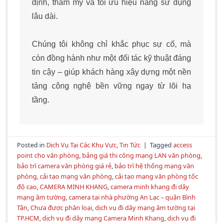
định, thẩm mỹ và tối ưu hiệu năng sử dụng
lâu dài.
Chúng tôi không chỉ khắc phục sự cố, mà
còn đồng hành như một đối tác kỹ thuật đáng
tin cậy – giúp khách hàng xây dựng một nền
tảng công nghệ bền vững ngay từ lõi hạ
tầng.
Posted in
Dịch Vụ Tại Các Khu Vực
,
Tin Tức
|
Tagged
access
point cho văn phòng
,
bảng giá thi công mạng LAN văn phòng
,
bảo trì camera văn phòng giá rẻ
,
bảo trì hệ thống mạng văn
phòng
,
cải tạo mạng văn phòng
,
cải tạo mạng văn phòng tốc
độ cao
,
CAMERA MINH KHANG
,
camera minh khang đi dây
mạng âm tường
,
camera tại nhà phường An Lạc – quận Bình
Tân
,
Chưa được phân loại
,
dịch vụ đi dây mạng âm tường tại
TP.HCM
,
dịch vụ đi dây mạng Camera Minh Khang
,
dịch vụ đi