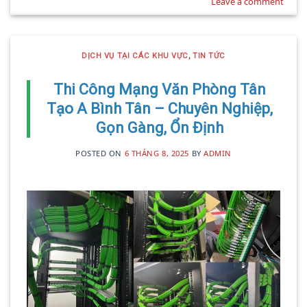
Leave a comment
DỊCH VỤ TẠI CÁC KHU VỰC
,
TIN TỨC
Thi Công Mạng Văn Phòng Tân
Tạo A Bình Tân – Chuyên Nghiệp,
Gọn Gàng, Ổn Định
POSTED ON
6 THÁNG 8, 2025
BY
ADMIN