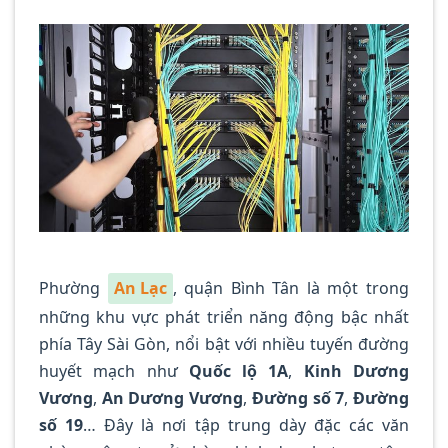
Với hơn 5 năm kinh nghiệm, Camera
Minh Khang là đơn vị hàng đầu
trong [...]
CONTINUE READING
→
Phường
An Lạc
, quận Bình Tân là một trong
những khu vực phát triển năng động bậc nhất
phía Tây Sài Gòn, nổi bật với nhiều tuyến đường
huyết mạch như
Quốc lộ 1A
,
Kinh Dương
Vương
,
An Dương Vương
,
Đường số 7
,
Đường
số 19
… Đây là nơi tập trung dày đặc các văn