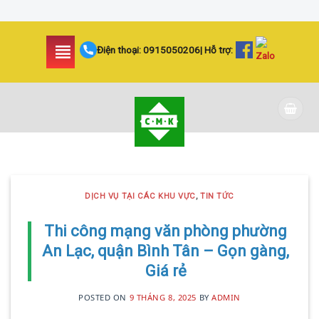
Skip
to
Điện thoại:
0915050206
| Hỗ trợ:
content
DỊCH VỤ TẠI CÁC KHU VỰC TIN
TỨC
LẮP ĐẶT CAMERA
DỊCH VỤ TẠI CÁC KHU VỰC
,
TIN TỨC
HUYỆN BÌNH CHÁNH
SIÊU AN NINH VÀ SIÊU
Thi công mạng văn phòng phường
An Lạc, quận Bình Tân – Gọn gàng,
TIẾT KIỆM | CAMERA
Giá rẻ
MINH KHANG
POSTED ON
9 THÁNG 8, 2025
BY
ADMIN
20 Tháng 5, 2025