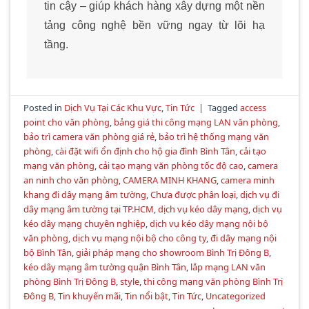
tin cậy – giúp khách hàng xây dựng một nền
tảng công nghệ bền vững ngay từ lõi hạ
tầng.
Posted in
Dịch Vụ Tại Các Khu Vực
,
Tin Tức
|
Tagged
access
point cho văn phòng
,
bảng giá thi công mạng LAN văn phòng
,
bảo trì camera văn phòng giá rẻ
,
bảo trì hệ thống mạng văn
phòng
,
cài đặt wifi ổn định cho hộ gia đình Bình Tân
,
cải tạo
mạng văn phòng
,
cải tạo mạng văn phòng tốc độ cao
,
camera
an ninh cho văn phòng
,
CAMERA MINH KHANG
,
camera minh
khang đi dây mạng âm tường
,
Chưa được phân loại
,
dịch vụ đi
dây mạng âm tường tại TP.HCM
,
dịch vụ kéo dây mạng
,
dịch vụ
kéo dây mạng chuyên nghiệp
,
dịch vụ kéo dây mạng nội bộ
văn phòng
,
dịch vụ mạng nội bộ cho công ty
,
đi dây mạng nội
bộ Bình Tân
,
giải pháp mạng cho showroom Bình Trị Đông B
,
kéo dây mạng âm tường quận Bình Tân
,
lắp mạng LAN văn
phòng Bình Trị Đông B
,
style
,
thi công mạng văn phòng Bình Trị
Đông B
,
Tin khuyến mãi
,
Tin nổi bật
,
Tin Tức
,
Uncategorized