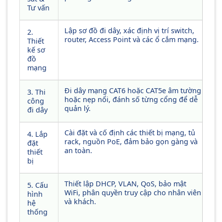
Tư vấn
Lập sơ đồ đi dây, xác định vị trí switch,
2.
router, Access Point và các ổ cắm mạng.
Thiết
kế sơ
đồ
mạng
Đi dây mạng CAT6 hoặc CAT5e âm tường
3. Thi
hoặc nẹp nổi, đánh số từng cổng để dễ
công
quản lý.
đi dây
Cài đặt và cố định các thiết bị mạng, tủ
4. Lắp
rack, nguồn PoE, đảm bảo gọn gàng và
đặt
an toàn.
thiết
bị
Thiết lập DHCP, VLAN, QoS, bảo mật
5. Cấu
WiFi, phân quyền truy cập cho nhân viên
hình
và khách.
hệ
thống