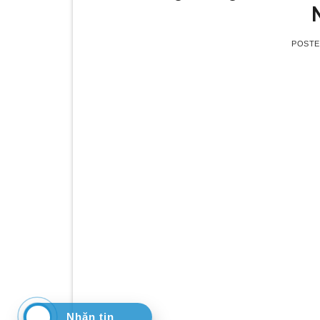
N
POST
Nhăn tin