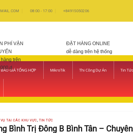
MAIL.COM
08:00 - 17:00
+84915050206
N PHÍ VẬN
ĐẶT HÀNG ONLINE
UYỂN
dễ dàng trên hệ thống
 hàng trên
.000.d
 BÁO GIÁ TỔNG HỢP
MikroTik
Thi Công Dự Án
Tin Tứ
 VỤ TẠI CÁC KHU VỰC
,
TIN TỨC
g Bình Trị Đông B Bình Tân – Chuyên