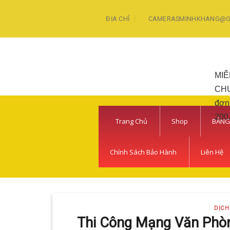
Skip
ĐỊA CHỈ
CAMERASMINHKHANG@G
to
content
MIỄ
CH
đơn
200
Trang Chủ
Shop
BẢNG
Chính Sách Bảo Hành
Liên Hệ
DỊCH
Thi Công Mạng Văn Phòn