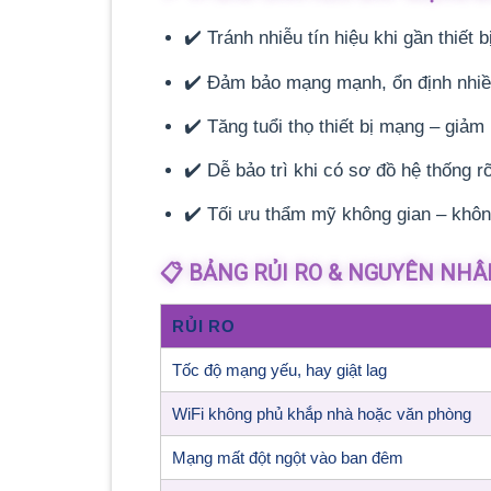
✔️ Tránh nhiễu tín hiệu khi gần thiết b
✔️ Đảm bảo mạng mạnh, ổn định nhiề
✔️ Tăng tuổi thọ thiết bị mạng – giảm
✔️ Dễ bảo trì khi có sơ đồ hệ thống r
✔️ Tối ưu thẩm mỹ không gian – khôn
📋 BẢNG RỦI RO & NGUYÊN NHÂ
RỦI RO
Tốc độ mạng yếu, hay giật lag
WiFi không phủ khắp nhà hoặc văn phòng
Mạng mất đột ngột vào ban đêm