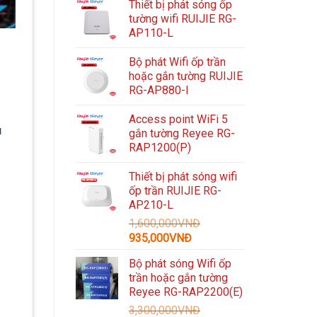
Thiết bị phát sóng ốp
tường wifi RUIJIE RG-
AP110-L
Bộ phát Wifi ốp trần
hoặc gắn tường RUIJIE
RG-AP880-I
Access point WiFi 5
u
gắn tường Reyee RG-
RAP1200(P)
Thiết bị phát sóng wifi
ốp trần RUIJIE RG-
AP210-L
1,600,000
VNĐ
Giá
Giá
935,000
VNĐ
gốc
hiện
Bộ phát sóng Wifi ốp
là:
tại
trần hoặc gắn tường
1,600,000VNĐ.
là:
Reyee RG-RAP2200(E)
935,000VNĐ.
3,300,000
VNĐ