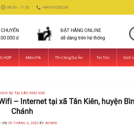
08:00 - 17:00
+84915050206
N CHUYỂN
ĐẶT HÀNG ONLINE
200.000.d
dễ dàng trên hệ thống
NG HỢP
MikroTik
Thi Công Dự Án
Tin Tức
Dịch 
DỊCH VỤ TẠI CÁC KHU VỰC TIN TỨC
ỆN BÌNH CHÁNH SIÊU AN NINH VÀ SIÊU
MINH KHANG
20 Tháng 5, 2025
DỊCH VỤ TẠI CÁC KHU VỰC
 năm kinh nghiệm, Camera Minh Khang là đơn vị hàng đầu t
ifi – Internet tại xã Tân Kiên, huyện Bì
Chánh
CONTINUE READING
→
D ON
30 THÁNG 6, 2025
BY
ADMIN