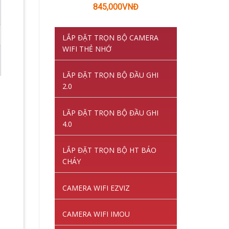
Giá
Giá
845,000
VNĐ
gốc
hiện
là:
tại
LẮP ĐẶT TRỌN BỘ CAMERA
1,220,000VNĐ.
là:
WIFI THẺ NHỚ
845,000VNĐ.
LĂP ĐẶT TRỌN BỘ ĐẦU GHI
2.0
LĂP ĐẶT TRỌN BỘ ĐẦU GHI
4.0
LẮP ĐẶT TRỌN BỘ HT BÁO
CHÁY
CAMERA WIFI EZVIZ
CAMERA WIFI IMOU