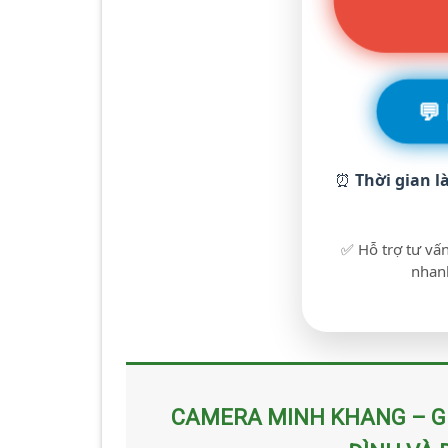
💬
⏰
Thời gian l
✅ Hỗ trợ tư vấn
nhanh
CAMERA MINH KHANG – GI