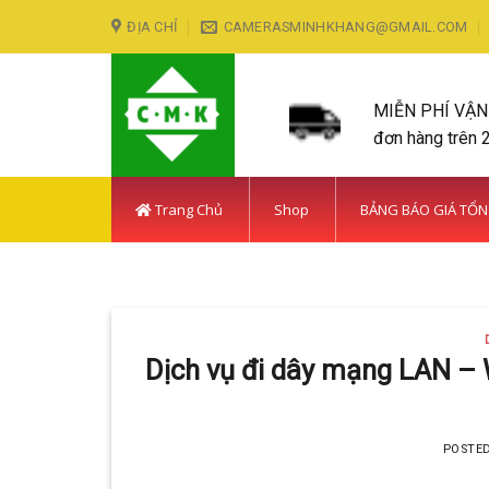
Skip
ĐỊA CHỈ
CAMERASMINHKHANG@GMAIL.COM
to
content
MIỄN PHÍ VẬ
đơn hàng trên 
Trang Chủ
Shop
BẢNG BÁO GIÁ TỔ
LẮP ĐẶT CAMERA HUY
Với hơn 5
Dịch vụ đi dây mạng LAN – W
POSTE