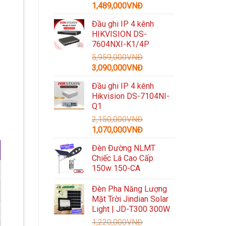
Giá
Giá
1,489,000
VNĐ
gốc
hiện
Đầu ghi IP 4 kênh
là:
tại
HIKVISION DS-
3,300,000VNĐ.
là:
7604NXI-K1/4P
1,489,000VNĐ.
5,959,000
VNĐ
Giá
Giá
3,090,000
VNĐ
gốc
hiện
Đầu ghi IP 4 kênh
là:
tại
Hikvision DS-7104NI-
5,959,000VNĐ.
là:
Q1
3,090,000VNĐ.
2,150,000
VNĐ
Giá
Giá
1,070,000
VNĐ
gốc
hiện
Đèn Đường NLMT
là:
tại
Chiếc Lá Cao Cấp
2,150,000VNĐ.
là:
150w 150-CA
1,070,000VNĐ.
Đèn Pha Năng Lượng
Mặt Trời Jindian Solar
Light | JD-T300 300W
1,220,000
VNĐ