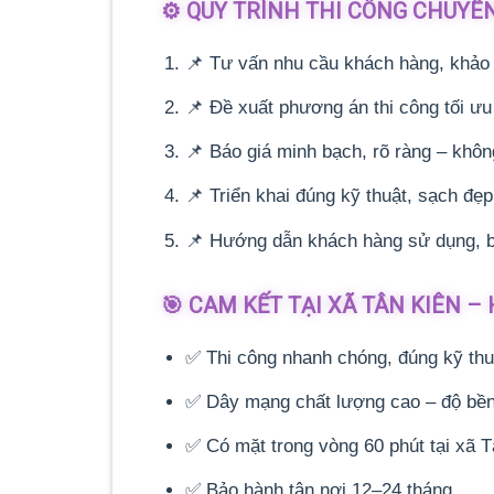
⚙️ QUY TRÌNH THI CÔNG CHUYÊ
📌 Tư vấn nhu cầu khách hàng, khảo 
📌 Đề xuất phương án thi công tối ưu
📌 Báo giá minh bạch, rõ ràng – khôn
📌 Triển khai đúng kỹ thuật, sạch đẹ
📌 Hướng dẫn khách hàng sử dụng, 
🎯 CAM KẾT TẠI XÃ TÂN KIÊN 
✅ Thi công nhanh chóng, đúng kỹ thu
✅ Dây mạng chất lượng cao – độ bền
✅ Có mặt trong vòng 60 phút tại xã T
✅ Bảo hành tận nơi 12–24 tháng