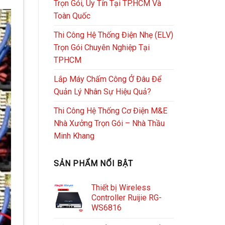
Trọn Gói, Uy Tín Tại TP.HCM Và
Toàn Quốc
Thi Công Hệ Thống Điện Nhẹ (ELV)
Trọn Gói Chuyên Nghiệp Tại
TPHCM
Lắp Máy Chấm Công Ở Đâu Để
Quản Lý Nhân Sự Hiệu Quả?
Thi Công Hệ Thống Cơ Điện M&E
Nhà Xưởng Trọn Gói – Nhà Thầu
Minh Khang
SẢN PHẨM NỔI BẬT
Thiết bị Wireless
Controller Ruijie RG-
WS6816