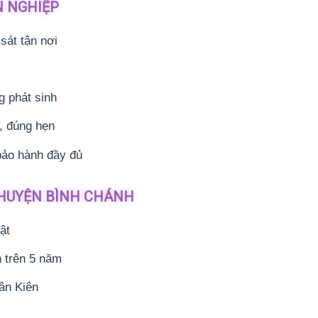
N NGHIỆP
sát tận nơi
g phát sinh
p, đúng hẹn
bảo hành đầy đủ
– HUYỆN BÌNH CHÁNH
ật
 trên 5 năm
ân Kiên