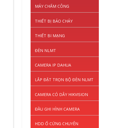
MÁY CHẤM CÔNG
THIẾT BỊ BÁO CHÁY
THIẾT BI MẠNG
ĐÈN NLMT
CAMERA IP DAHUA
LẮP ĐẶT TRỌN BỘ ĐÈN NLMT
CAMERA CÓ DÂY HIKVISION
ĐẦU GHI HÌNH CAMERA
HDD Ổ CỨNG CHUYÊN