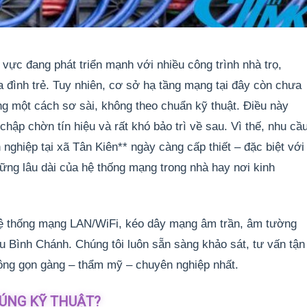
 vực đang phát triển mạnh với nhiều công trình nhà trọ,
 đình trẻ. Tuy nhiên, cơ sở hạ tầng mạng tại đây còn chưa
ng một cách sơ sài, không theo chuẩn kỹ thuật. Điều này
chập chờn tín hiệu và rất khó bảo trì về sau. Vì thế, nhu cầ
ghiệp tại xã Tân Kiên** ngày càng cấp thiết – đặc biệt với
ững lâu dài của hệ thống mạng trong nhà hay nơi kinh
ệ thống mạng LAN/WiFi, kéo dây mạng âm trần, âm tường
hu Bình Chánh. Chúng tôi luôn sẵn sàng khảo sát, tư vấn tận
công gọn gàng – thẩm mỹ – chuyên nghiệp nhất.
ĐÚNG KỸ THUẬT?