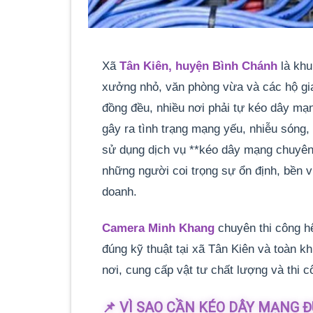
Xã
Tân Kiên, huyện Bình Chánh
là khu
xưởng nhỏ, văn phòng vừa và các hộ gia
đồng đều, nhiều nơi phải tự kéo dây mạ
gây ra tình trạng mạng yếu, nhiễu sóng, 
sử dụng dịch vụ **kéo dây mạng chuyên n
những người coi trọng sự ổn định, bền v
doanh.
Camera Minh Khang
chuyên thi công h
đúng kỹ thuật tại xã Tân Kiên và toàn k
nơi, cung cấp vật tư chất lượng và thi 
📌 VÌ SAO CẦN KÉO DÂY MẠNG 