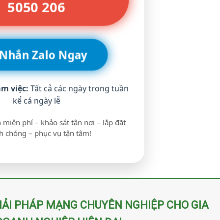
5050 206
 Nhắn Zalo Ngay
àm việc:
Tất cả các ngày trong tuần
kể cả ngày lễ
 miễn phí – khảo sát tận nơi – lắp đặt
 chóng – phục vụ tận tâm!
ẢI PHÁP MẠNG CHUYÊN NGHIỆP CHO GIA