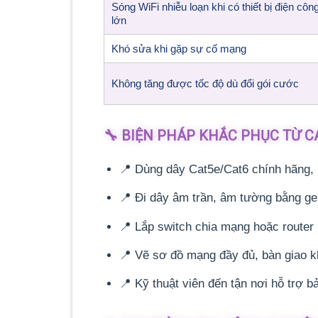
Sóng WiFi nhiễu loạn khi có thiết bị điện côn
lớn
Khó sửa khi gặp sự cố mạng
Không tăng được tốc độ dù đổi gói cước
🔧 BIỆN PHÁP KHẮC PHỤC TỪ 
📍 Dùng dây Cat5e/Cat6 chính hãng, 
📍 Đi dây âm trần, âm tường bằng ge
📍 Lắp switch chia mạng hoặc router
📍 Vẽ sơ đồ mạng đầy đủ, bàn giao kh
📍 Kỹ thuật viên đến tận nơi hỗ trợ b