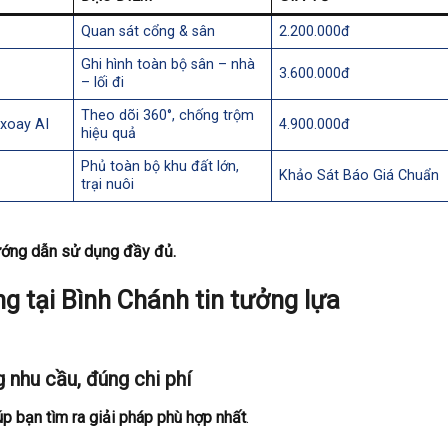
Quan sát cổng & sân
2.200.000đ
Ghi hình toàn bộ sân – nhà
3.600.000đ
– lối đi
Theo dõi 360°, chống trộm
 xoay AI
4.900.000đ
hiệu quả
Phủ toàn bộ khu đất lớn,
Khảo Sát Báo Giá Chuẩn
trại nuôi
 hướng dẫn sử dụng đầy đủ.
g tại Bình Chánh tin tưởng lựa
 nhu cầu, đúng chi phí
úp bạn tìm ra giải pháp phù hợp nhất
.