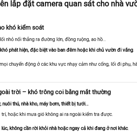
nên lắp đặt camera quan sát cho nhà vư
vào khó kiểm soát
 lối nhỏ nối thẳng ra đường lớn, đồng ruộng, ao hồ…
, khó phát hiện, đặc biệt vào ban đêm hoặc khi chủ vườn đi vắng
.
ại mọi chuyển động ở các khu vực nhạy cảm như cổng, lối đi phụ, h
ngoài trời – khó trông coi bằng mắt thường
, nuôi thú, nhà kho, máy bơm, thiết bị tưới…
trí, hoặc khi mưa gió không ai ra ngoài kiểm tra được.
lúc, không cần rời khỏi nhà hoặc ngay cả khi đang ở nơi khác
.