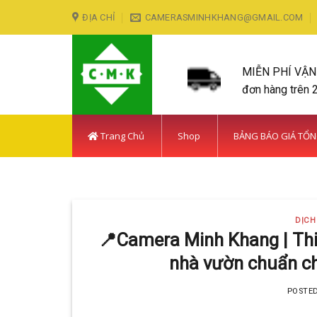
Skip
ĐỊA CHỈ
CAMERASMINHKHANG@GMAIL.COM
to
content
MIỄN PHÍ VẬ
đơn hàng trên 
Trang Chủ
Shop
BẢNG BÁO GIÁ TỔ
LẮP ĐẶT CAMERA HUY
DỊCH
Với hơn 5
📍Camera Minh Khang | Thi
nhà vườn chuẩn ch
POSTE