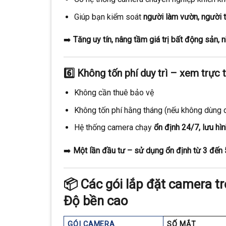
Giúp bạn kiểm soát
người làm vườn, người th
➡️
Tăng uy tín, nâng tầm giá trị bất động sản,
6️⃣
Không tốn phí duy trì – xem trực 
Không cần thuê bảo vệ
Không tốn phí hằng tháng (nếu không dùng 
Hệ thống camera chạy
ổn định 24/7, lưu hì
➡️
Một lần đầu tư – sử dụng ổn định từ 3 đến
📦
Các gói lắp đặt camera tr
Độ bền cao
GÓI CAMERA
SỐ MẮT