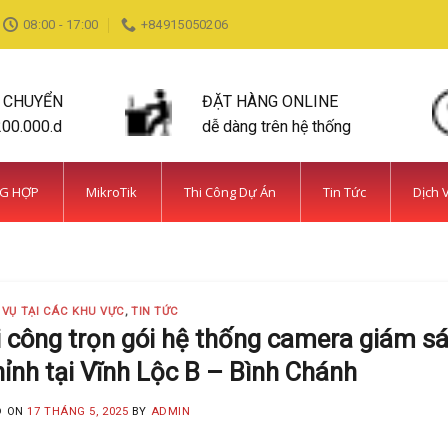
08:00 - 17:00
+84915050206
N CHUYỂN
ĐẶT HÀNG ONLINE
200.000.d
dễ dàng trên hệ thống
NG HỢP
MikroTik
Thi Công Dự Án
Tin Tức
Dịch 
DỊCH VỤ TẠI CÁC KHU VỰC TIN TỨC
ỆN BÌNH CHÁNH SIÊU AN NINH VÀ SIÊU
MINH KHANG
20 Tháng 5, 2025
 VỤ TẠI CÁC KHU VỰC
,
TIN TỨC
 năm kinh nghiệm, Camera Minh Khang là đơn vị hàng đầu t
 công trọn gói hệ thống camera giám sá
ỉnh tại Vĩnh Lộc B – Bình Chánh
CONTINUE READING
→
D ON
17 THÁNG 5, 2025
BY
ADMIN