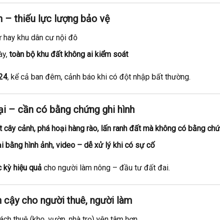
h – thiếu lực lượng bảo vệ
 hay khu dân cư nội đô
ày,
toàn bộ khu đất không ai kiểm soát
/24
, kể cả ban đêm, cảnh báo khi có đột nhập bất thường.
ại – cần có bằng chứng ghi hình
t cây cảnh, phá hoại hàng rào, lấn ranh đất mà không có bằng ch
ại bằng hình ảnh, video – dễ xử lý khi có sự cố
 kỳ hiệu quả
cho người làm nông – đầu tư đất đai.
in cậy cho người thuê, người làm
ch thuê (kho, vườn, nhà trọ) yên tâm hơn