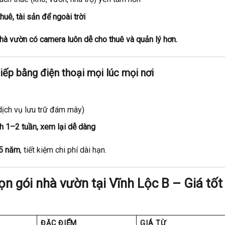
uê, tài sản để ngoài trời
 nhà vườn có camera luôn dễ cho thuê và quản lý hơn.
tiếp bằng điện thoại mọi lúc mọi nơi
dịch vụ lưu trữ đám mây)
nh 1–2 tuần, xem lại dễ dàng
 5 năm
, tiết kiệm chi phí dài hạn.
ọn gói nhà vườn tại Vĩnh Lộc B – Giá tốt
ĐẶC ĐIỂM
GIÁ TỪ