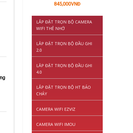
Giá
Giá
845,000
VNĐ
gốc
hiện
là:
tại
LẮP ĐẶT TRỌN BỘ CAMERA
1,220,000VNĐ.
là:
WIFI THẺ NHỚ
845,000VNĐ.
LĂP ĐẶT TRỌN BỘ ĐẦU GHI
2.0
LĂP ĐẶT TRỌN BỘ ĐẦU GHI
4.0
ứng
LẮP ĐẶT TRỌN BỘ HT BÁO
CHÁY
CAMERA WIFI EZVIZ
CAMERA WIFI IMOU