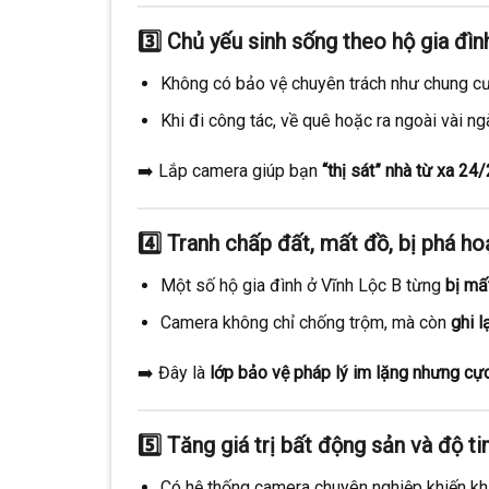
3️⃣
Chủ yếu sinh sống theo hộ gia đìn
Không có bảo vệ chuyên trách như chung cư
Khi đi công tác, về quê hoặc ra ngoài vài ng
➡️ Lắp camera giúp bạn
“thị sát” nhà từ xa 24
4️⃣
Tranh chấp đất, mất đồ, bị phá ho
Một số hộ gia đình ở Vĩnh Lộc B từng
bị mấ
Camera không chỉ chống trộm, mà còn
ghi l
➡️ Đây là
lớp bảo vệ pháp lý im lặng nhưng cực
5️⃣
Tăng giá trị bất động sản và độ t
Có hệ thống camera chuyên nghiệp khiến khá