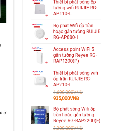
Thiết bị phát sóng ốp
tường wifi RUIJIE RG-
AP110-L
Bộ phát Wifi ốp trần
hoặc gắn tường RUIJIE
RG-AP880-I
à
Access point WiFi 5
gắn tường Reyee RG-
RAP1200(P)
Thiết bị phát sóng wifi
ốp trần RUIJIE RG-
AP210-L
1,600,000
VNĐ
Giá
Giá
935,000
VNĐ
gốc
hiện
Bộ phát sóng Wifi ốp
là:
tại
ù ở
trần hoặc gắn tường
1,600,000VNĐ.
là:
Reyee RG-RAP2200(E)
935,000VNĐ.
3,300,000
VNĐ