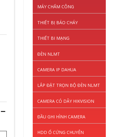
MÁY CHẤM CÔNG
THIẾT BỊ BÁO CHÁY
THIẾT BI MẠNG
ĐÈN NLMT
CAMERA IP DAHUA
LẮP ĐẶT TRỌN BỘ ĐÈN NLMT
CAMERA CÓ DÂY HIKVISION
 –
ĐẦU GHI HÌNH CAMERA
HDD Ổ CỨNG CHUYÊN