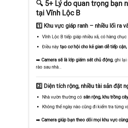
🔍
5+ Lý do quan trọng bạn 
tại Vĩnh Lộc B
1️⃣
Khu vực giáp ranh – nhiều lối ra 
Vĩnh Lộc B tiếp giáp nhiều xã, có hàng chục
Điều này
tạo cơ hội cho kẻ gian dễ tiếp cận
➡️
Camera sẽ là lớp giám sát chủ động
, ghi l
rào sau nhà…
2️⃣
Diện tích rộng, nhiều tài sản đặt 
Nhà vườn thường có
sân rộng, khu trồng cây
Không thể ngày nào cũng đi kiểm tra từng vị 
➡️
Camera giúp bạn theo dõi mọi khu vực cùng 