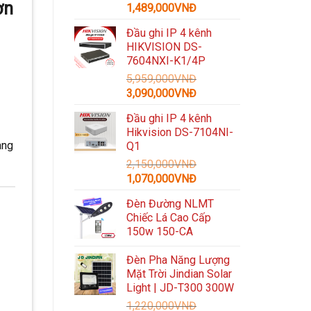
ờn
Giá
Giá
1,489,000
VNĐ
gốc
hiện
Đầu ghi IP 4 kênh
là:
tại
HIKVISION DS-
3,300,000VNĐ.
là:
7604NXI-K1/4P
1,489,000VNĐ.
5,959,000
VNĐ
Giá
Giá
3,090,000
VNĐ
gốc
hiện
Đầu ghi IP 4 kênh
là:
tại
Hikvision DS-7104NI-
5,959,000VNĐ.
là:
àng
Q1
3,090,000VNĐ.
2,150,000
VNĐ
Giá
Giá
1,070,000
VNĐ
gốc
hiện
Đèn Đường NLMT
là:
tại
Chiếc Lá Cao Cấp
2,150,000VNĐ.
là:
150w 150-CA
1,070,000VNĐ.
Đèn Pha Năng Lượng
Mặt Trời Jindian Solar
Light | JD-T300 300W
1,220,000
VNĐ