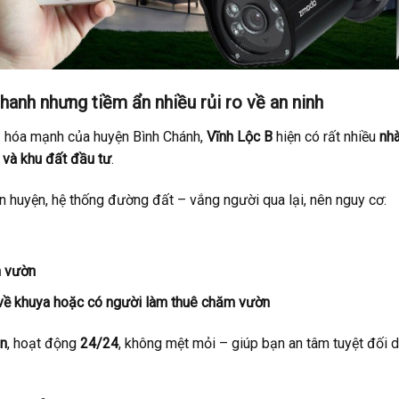
hanh nhưng tiềm ẩn nhiều rủi ro về an ninh
ị hóa mạnh của huyện Bình Chánh,
Vĩnh Lộc B
hiện có rất nhiều
nh
ôi và khu đất đầu tư
.
n huyện, hệ thống đường đất – vắng người qua lại, nên nguy cơ:
n vườn
a, về khuya hoặc có người làm thuê chăm vườn
ên
, hoạt động
24/24
, không mệt mỏi – giúp bạn an tâm tuyệt đối d