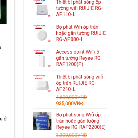
Thiết bị phát sóng ốp
tường wifi RUIJIE RG-
AP110-L
Bộ phát Wifi ốp trần
hoặc gắn tường RUIJIE
RG-AP880-I
à
Access point WiFi 5
gắn tường Reyee RG-
RAP1200(P)
Thiết bị phát sóng wifi
ốp trần RUIJIE RG-
AP210-L
1,600,000
VNĐ
Giá
Giá
935,000
VNĐ
gốc
hiện
Bộ phát sóng Wifi ốp
là:
tại
ù ở
trần hoặc gắn tường
1,600,000VNĐ.
là:
Reyee RG-RAP2200(E)
935,000VNĐ.
3,300,000
VNĐ