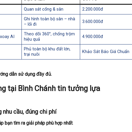
Quan sát cổng & sân
2.200.000đ
Ghi hình toàn bộ sân – nhà
3.600.000đ
– lối đi
Theo dõi 360°, chống trộm
 xoay AI
4.900.000đ
hiệu quả
Phủ toàn bộ khu đất lớn,
Khảo Sát Báo Giá Chuẩn
trại nuôi
 hướng dẫn sử dụng đầy đủ.
g tại Bình Chánh tin tưởng lựa
 nhu cầu, đúng chi phí
úp bạn tìm ra giải pháp phù hợp nhất
.