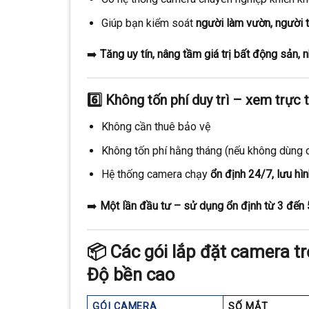
Giúp bạn kiểm soát
người làm vườn, người th
➡️
Tăng uy tín, nâng tầm giá trị bất động sản,
6️⃣
Không tốn phí duy trì – xem trực 
Không cần thuê bảo vệ
Không tốn phí hằng tháng (nếu không dùng 
Hệ thống camera chạy
ổn định 24/7, lưu hì
➡️
Một lần đầu tư – sử dụng ổn định từ 3 đến
📦
Các gói lắp đặt camera tr
Độ bền cao
GÓI CAMERA
SỐ MẮT