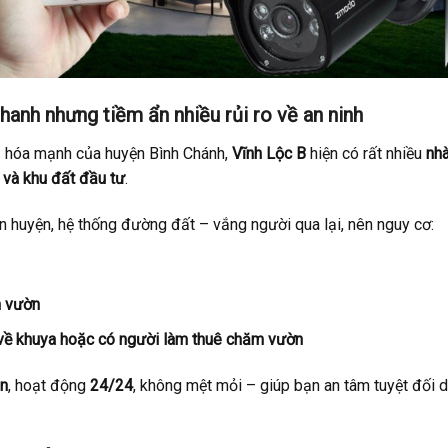
hanh nhưng tiềm ẩn nhiều rủi ro về an ninh
ị hóa mạnh của huyện Bình Chánh,
Vĩnh Lộc B
hiện có rất nhiều
nh
ôi và khu đất đầu tư
.
n huyện, hệ thống đường đất – vắng người qua lại, nên nguy cơ:
n vườn
a, về khuya hoặc có người làm thuê chăm vườn
ên
, hoạt động
24/24
, không mệt mỏi – giúp bạn an tâm tuyệt đối d