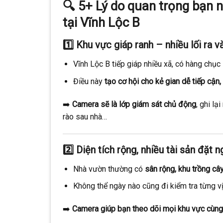
🔍
5+ Lý do quan trọng bạn 
tại Vĩnh Lộc B
1️⃣
Khu vực giáp ranh – nhiều lối ra 
Vĩnh Lộc B tiếp giáp nhiều xã, có hàng chục
Điều này
tạo cơ hội cho kẻ gian dễ tiếp cận
➡️
Camera sẽ là lớp giám sát chủ động
, ghi l
rào sau nhà…
2️⃣
Diện tích rộng, nhiều tài sản đặt 
Nhà vườn thường có
sân rộng, khu trồng cây
Không thể ngày nào cũng đi kiểm tra từng vị 
➡️
Camera giúp bạn theo dõi mọi khu vực cùng 