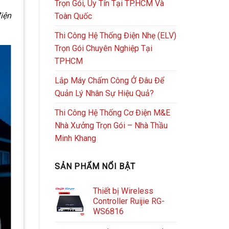
Trọn Gói, Uy Tín Tại TP.HCM Và
điện
Toàn Quốc
Thi Công Hệ Thống Điện Nhẹ (ELV)
Trọn Gói Chuyên Nghiệp Tại
TPHCM
Lắp Máy Chấm Công Ở Đâu Để
Quản Lý Nhân Sự Hiệu Quả?
Thi Công Hệ Thống Cơ Điện M&E
Nhà Xưởng Trọn Gói – Nhà Thầu
Minh Khang
SẢN PHẨM NỔI BẬT
Thiết bị Wireless
Controller Ruijie RG-
WS6816