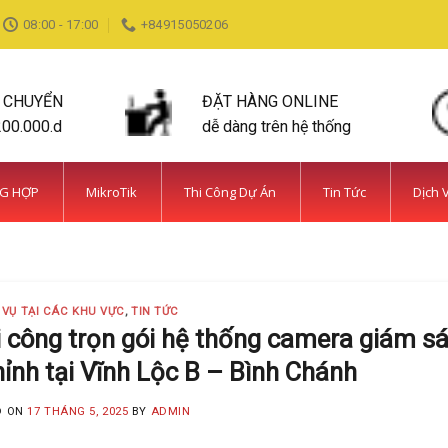
08:00 - 17:00
+84915050206
N CHUYỂN
ĐẶT HÀNG ONLINE
200.000.d
dễ dàng trên hệ thống
NG HỢP
MikroTik
Thi Công Dự Án
Tin Tức
Dịch 
DỊCH VỤ TẠI CÁC KHU VỰC TIN TỨC
ỆN BÌNH CHÁNH SIÊU AN NINH VÀ SIÊU
MINH KHANG
20 Tháng 5, 2025
 VỤ TẠI CÁC KHU VỰC
,
TIN TỨC
 năm kinh nghiệm, Camera Minh Khang là đơn vị hàng đầu t
 công trọn gói hệ thống camera giám sá
ỉnh tại Vĩnh Lộc B – Bình Chánh
CONTINUE READING
→
D ON
17 THÁNG 5, 2025
BY
ADMIN