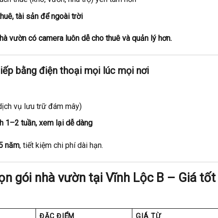
uê, tài sản để ngoài trời
 nhà vườn có camera luôn dễ cho thuê và quản lý hơn.
tiếp bằng điện thoại mọi lúc mọi nơi
dịch vụ lưu trữ đám mây)
nh 1–2 tuần, xem lại dễ dàng
 5 năm
, tiết kiệm chi phí dài hạn.
ọn gói nhà vườn tại Vĩnh Lộc B – Giá tốt
ĐẶC ĐIỂM
GIÁ TỪ