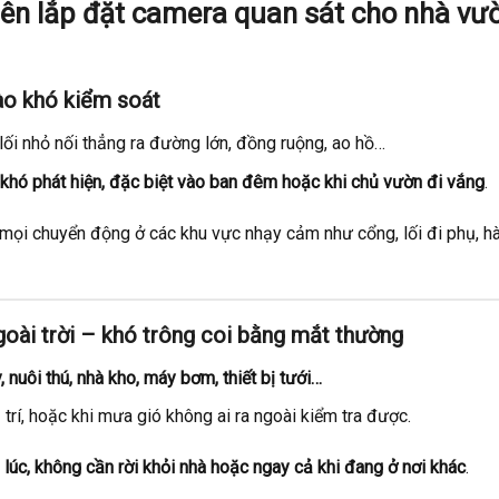
nên lắp đặt camera quan sát cho nhà vư
vào khó kiểm soát
 lối nhỏ nối thẳng ra đường lớn, đồng ruộng, ao hồ…
, khó phát hiện, đặc biệt vào ban đêm hoặc khi chủ vườn đi vắng
.
ại mọi chuyển động ở các khu vực nhạy cảm như cổng, lối đi phụ, h
ngoài trời – khó trông coi bằng mắt thường
, nuôi thú, nhà kho, máy bơm, thiết bị tưới…
trí, hoặc khi mưa gió không ai ra ngoài kiểm tra được.
lúc, không cần rời khỏi nhà hoặc ngay cả khi đang ở nơi khác
.