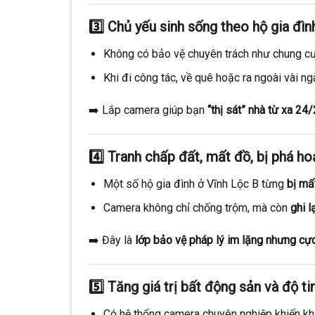
3️⃣
Chủ yếu sinh sống theo hộ gia đìn
Không có bảo vệ chuyên trách như chung cư
Khi đi công tác, về quê hoặc ra ngoài vài ng
➡️ Lắp camera giúp bạn
“thị sát” nhà từ xa 24
4️⃣
Tranh chấp đất, mất đồ, bị phá ho
Một số hộ gia đình ở Vĩnh Lộc B từng
bị mấ
Camera không chỉ chống trộm, mà còn
ghi l
➡️ Đây là
lớp bảo vệ pháp lý im lặng nhưng cực
5️⃣
Tăng giá trị bất động sản và độ t
Có hệ thống camera chuyên nghiệp khiến khá