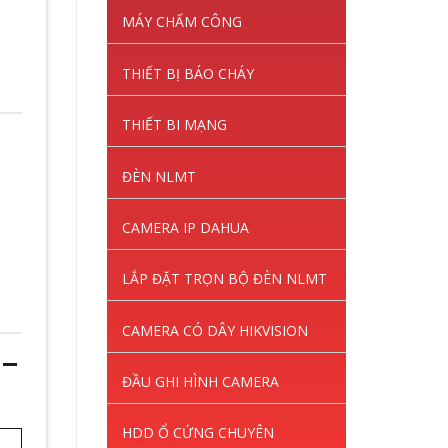
MÁY CHẤM CÔNG
THIẾT BỊ BÁO CHÁY
THIẾT BI MẠNG
ĐÈN NLMT
CAMERA IP DAHUA
LẮP ĐẶT TRỌN BỘ ĐÈN NLMT
CAMERA CÓ DÂY HIKVISION
 –
ĐẦU GHI HÌNH CAMERA
HDD Ổ CỨNG CHUYÊN