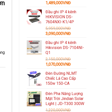
ờn
Giá
Giá
1,489,000
VNĐ
gốc
hiện
Đầu ghi IP 4 kênh
là:
tại
HIKVISION DS-
3,300,000VNĐ.
là:
7604NXI-K1/4P
1,489,000VNĐ.
5,959,000
VNĐ
Giá
Giá
3,090,000
VNĐ
gốc
hiện
Đầu ghi IP 4 kênh
là:
tại
Hikvision DS-7104NI-
5,959,000VNĐ.
là:
àng
Q1
3,090,000VNĐ.
2,150,000
VNĐ
Giá
Giá
1,070,000
VNĐ
gốc
hiện
Đèn Đường NLMT
là:
tại
Chiếc Lá Cao Cấp
2,150,000VNĐ.
là:
150w 150-CA
1,070,000VNĐ.
Đèn Pha Năng Lượng
Mặt Trời Jindian Solar
Light | JD-T300 300W
1,220,000
VNĐ