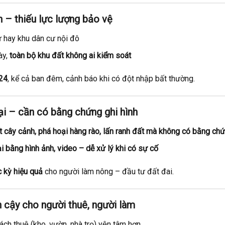
h – thiếu lực lượng bảo vệ
 hay khu dân cư nội đô
ày,
toàn bộ khu đất không ai kiểm soát
/24
, kể cả ban đêm, cảnh báo khi có đột nhập bất thường.
ại – cần có bằng chứng ghi hình
t cây cảnh, phá hoại hàng rào, lấn ranh đất mà không có bằng ch
ại bằng hình ảnh, video – dễ xử lý khi có sự cố
 kỳ hiệu quả
cho người làm nông – đầu tư đất đai.
in cậy cho người thuê, người làm
ch thuê (kho, vườn, nhà trọ) yên tâm hơn