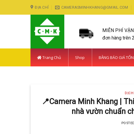
Skip
ĐỊA CHỈ
CAMERASMINHKHANG@GMAIL.COM
to
content
MIỄN PHÍ VẬ
đơn hàng trên 
Trang Chủ
Shop
BẢNG BÁO GIÁ TỔ
LẮP ĐẶT CAMERA HUY
DỊCH
Với hơn 5
📍Camera Minh Khang | Thi
nhà vườn chuẩn ch
POSTE