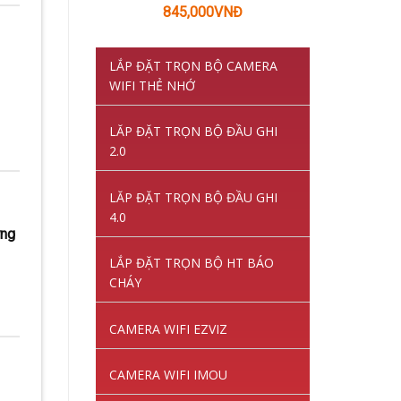
Giá
Giá
845,000
VNĐ
gốc
hiện
là:
tại
LẮP ĐẶT TRỌN BỘ CAMERA
1,220,000VNĐ.
là:
WIFI THẺ NHỚ
845,000VNĐ.
LĂP ĐẶT TRỌN BỘ ĐẦU GHI
2.0
LĂP ĐẶT TRỌN BỘ ĐẦU GHI
4.0
ứng
LẮP ĐẶT TRỌN BỘ HT BÁO
CHÁY
CAMERA WIFI EZVIZ
CAMERA WIFI IMOU