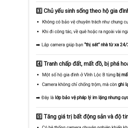
3️⃣
Chủ yếu sinh sống theo hộ gia đìn
Không có bảo vệ chuyên trách như chung cư
Khi đi công tác, về quê hoặc ra ngoài vài ng
➡️ Lắp camera giúp bạn
“thị sát” nhà từ xa 24
4️⃣
Tranh chấp đất, mất đồ, bị phá ho
Một số hộ gia đình ở Vĩnh Lộc B từng
bị mấ
Camera không chỉ chống trộm, mà còn
ghi l
➡️ Đây là
lớp bảo vệ pháp lý im lặng nhưng cực
5️⃣
Tăng giá trị bất động sản và độ t
Có hệ thống camera chuyên nghiệp khiến khá