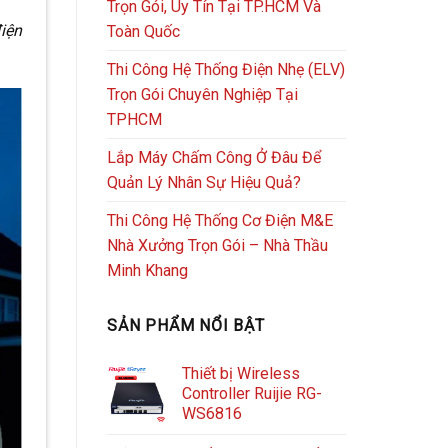
Trọn Gói, Uy Tín Tại TP.HCM Và
điện
Toàn Quốc
Thi Công Hệ Thống Điện Nhẹ (ELV)
Trọn Gói Chuyên Nghiệp Tại
TPHCM
Lắp Máy Chấm Công Ở Đâu Để
Quản Lý Nhân Sự Hiệu Quả?
Thi Công Hệ Thống Cơ Điện M&E
Nhà Xưởng Trọn Gói – Nhà Thầu
Minh Khang
SẢN PHẨM NỔI BẬT
Thiết bị Wireless
Controller Ruijie RG-
WS6816