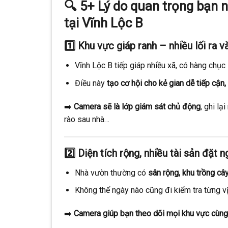
🔍
5+ Lý do quan trọng bạn 
tại Vĩnh Lộc B
1️⃣
Khu vực giáp ranh – nhiều lối ra 
Vĩnh Lộc B tiếp giáp nhiều xã, có hàng chục
Điều này
tạo cơ hội cho kẻ gian dễ tiếp cận
➡️
Camera sẽ là lớp giám sát chủ động
, ghi l
rào sau nhà…
2️⃣
Diện tích rộng, nhiều tài sản đặt 
Nhà vườn thường có
sân rộng, khu trồng cây
Không thể ngày nào cũng đi kiểm tra từng vị 
➡️
Camera giúp bạn theo dõi mọi khu vực cùng 