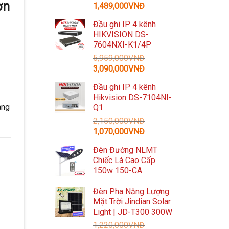
ờn
Giá
Giá
1,489,000
VNĐ
gốc
hiện
Đầu ghi IP 4 kênh
là:
tại
HIKVISION DS-
3,300,000VNĐ.
là:
7604NXI-K1/4P
1,489,000VNĐ.
5,959,000
VNĐ
Giá
Giá
3,090,000
VNĐ
gốc
hiện
Đầu ghi IP 4 kênh
là:
tại
Hikvision DS-7104NI-
5,959,000VNĐ.
là:
àng
Q1
3,090,000VNĐ.
2,150,000
VNĐ
Giá
Giá
1,070,000
VNĐ
gốc
hiện
Đèn Đường NLMT
là:
tại
Chiếc Lá Cao Cấp
2,150,000VNĐ.
là:
150w 150-CA
1,070,000VNĐ.
Đèn Pha Năng Lượng
Mặt Trời Jindian Solar
Light | JD-T300 300W
1,220,000
VNĐ