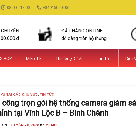
08:00 - 17:00
+84915050206
N CHUYỂN
ĐẶT HÀNG ONLINE
200.000.d
dễ dàng trên hệ thống
NG HỢP
MikroTik
Thi Công Dự Án
Tin Tức
Dịch 
DỊCH VỤ TẠI CÁC KHU VỰC TIN TỨC
ỆN BÌNH CHÁNH SIÊU AN NINH VÀ SIÊU
MINH KHANG
20 Tháng 5, 2025
 VỤ TẠI CÁC KHU VỰC
,
TIN TỨC
 năm kinh nghiệm, Camera Minh Khang là đơn vị hàng đầu t
 công trọn gói hệ thống camera giám sá
ỉnh tại Vĩnh Lộc B – Bình Chánh
CONTINUE READING
→
D ON
17 THÁNG 5, 2025
BY
ADMIN