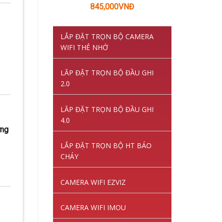
Giá
Giá
845,000
VNĐ
gốc
hiện
là:
tại
LẮP ĐẶT TRỌN BỘ CAMERA
1,220,000VNĐ.
là:
WIFI THẺ NHỚ
845,000VNĐ.
LĂP ĐẶT TRỌN BỘ ĐẦU GHI
2.0
LĂP ĐẶT TRỌN BỘ ĐẦU GHI
4.0
ứng
LẮP ĐẶT TRỌN BỘ HT BÁO
CHÁY
CAMERA WIFI EZVIZ
CAMERA WIFI IMOU