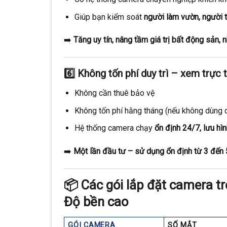
Giúp bạn kiểm soát
người làm vườn, người th
➡️
Tăng uy tín, nâng tầm giá trị bất động sản,
6️⃣
Không tốn phí duy trì – xem trực 
Không cần thuê bảo vệ
Không tốn phí hằng tháng (nếu không dùng 
Hệ thống camera chạy
ổn định 24/7, lưu hì
➡️
Một lần đầu tư – sử dụng ổn định từ 3 đến
📦
Các gói lắp đặt camera tr
Độ bền cao
GÓI CAMERA
SỐ MẮT