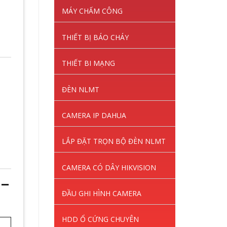
MÁY CHẤM CÔNG
THIẾT BỊ BÁO CHÁY
THIẾT BI MẠNG
ĐÈN NLMT
CAMERA IP DAHUA
LẮP ĐẶT TRỌN BỘ ĐÈN NLMT
CAMERA CÓ DÂY HIKVISION
 –
ĐẦU GHI HÌNH CAMERA
HDD Ổ CỨNG CHUYÊN