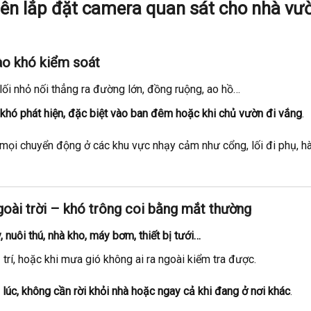
nên lắp đặt camera quan sát cho nhà vư
vào khó kiểm soát
 lối nhỏ nối thẳng ra đường lớn, đồng ruộng, ao hồ…
, khó phát hiện, đặc biệt vào ban đêm hoặc khi chủ vườn đi vắng
.
ại mọi chuyển động ở các khu vực nhạy cảm như cổng, lối đi phụ, h
ngoài trời – khó trông coi bằng mắt thường
, nuôi thú, nhà kho, máy bơm, thiết bị tưới…
trí, hoặc khi mưa gió không ai ra ngoài kiểm tra được.
lúc, không cần rời khỏi nhà hoặc ngay cả khi đang ở nơi khác
.