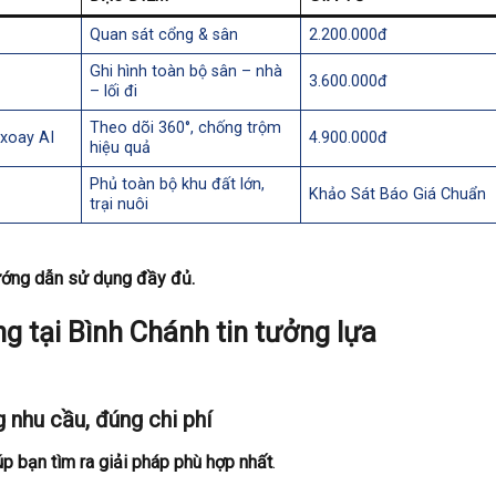
Quan sát cổng & sân
2.200.000đ
Ghi hình toàn bộ sân – nhà
3.600.000đ
– lối đi
Theo dõi 360°, chống trộm
 xoay AI
4.900.000đ
hiệu quả
Phủ toàn bộ khu đất lớn,
Khảo Sát Báo Giá Chuẩn
trại nuôi
 hướng dẫn sử dụng đầy đủ.
g tại Bình Chánh tin tưởng lựa
 nhu cầu, đúng chi phí
úp bạn tìm ra giải pháp phù hợp nhất
.