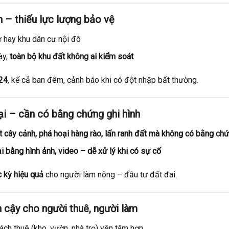
h – thiếu lực lượng bảo vệ
 hay khu dân cư nội đô
ày,
toàn bộ khu đất không ai kiểm soát
/24
, kể cả ban đêm, cảnh báo khi có đột nhập bất thường.
ại – cần có bằng chứng ghi hình
t cây cảnh, phá hoại hàng rào, lấn ranh đất mà không có bằng ch
ại bằng hình ảnh, video – dễ xử lý khi có sự cố
 kỳ hiệu quả
cho người làm nông – đầu tư đất đai.
in cậy cho người thuê, người làm
ch thuê (kho, vườn, nhà trọ) yên tâm hơn