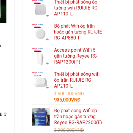
Thiết bị phát sóng ốp
tường wifi RUIJIE RG-
AP110-L
Bộ phát Wifi ốp trần
hoặc gắn tường RUIJIE
RG-AP880-I
à
Access point WiFi 5
gắn tường Reyee RG-
RAP1200(P)
Thiết bị phát sóng wifi
ốp trần RUIJIE RG-
AP210-L
1,600,000
VNĐ
Giá
Giá
935,000
VNĐ
gốc
hiện
Bộ phát sóng Wifi ốp
là:
tại
ù ở
trần hoặc gắn tường
1,600,000VNĐ.
là:
Reyee RG-RAP2200(E)
935,000VNĐ.
3,300,000
VNĐ