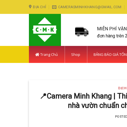
Skip
ĐỊA CHỈ
CAMERASMINHKHANG@GMAIL.COM
to
content
MIỄN PHÍ VẬ
đơn hàng trên 
Trang Chủ
Shop
BẢNG BÁO GIÁ TỔ
LẮP ĐẶT CAMERA HUY
DỊCH
Với hơn 5
📍Camera Minh Khang | Thi
nhà vườn chuẩn ch
POSTE