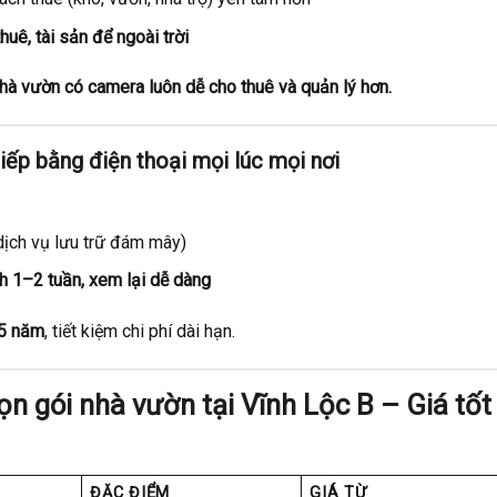
uê, tài sản để ngoài trời
 nhà vườn có camera luôn dễ cho thuê và quản lý hơn.
tiếp bằng điện thoại mọi lúc mọi nơi
dịch vụ lưu trữ đám mây)
nh 1–2 tuần, xem lại dễ dàng
 5 năm
, tiết kiệm chi phí dài hạn.
ọn gói nhà vườn tại Vĩnh Lộc B – Giá tốt
ĐẶC ĐIỂM
GIÁ TỪ