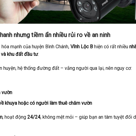
hanh nhưng tiềm ẩn nhiều rủi ro về an ninh
ị hóa mạnh của huyện Bình Chánh,
Vĩnh Lộc B
hiện có rất nhiều
nh
ôi và khu đất đầu tư
.
n huyện, hệ thống đường đất – vắng người qua lại, nên nguy cơ:
n vườn
a, về khuya hoặc có người làm thuê chăm vườn
ên
, hoạt động
24/24
, không mệt mỏi – giúp bạn an tâm tuyệt đối d