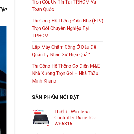
Trọn Gói, Uy Tín Tại TP.HCM Và
điện
Toàn Quốc
Thi Công Hệ Thống Điện Nhẹ (ELV)
Trọn Gói Chuyên Nghiệp Tại
TPHCM
Lắp Máy Chấm Công Ở Đâu Để
Quản Lý Nhân Sự Hiệu Quả?
Thi Công Hệ Thống Cơ Điện M&E
Nhà Xưởng Trọn Gói – Nhà Thầu
Minh Khang
SẢN PHẨM NỔI BẬT
Thiết bị Wireless
Controller Ruijie RG-
WS6816