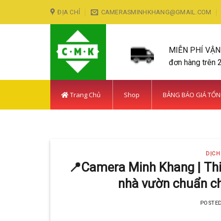
Skip
ĐỊA CHỈ
CAMERASMINHKHANG@GMAIL.COM
to
content
MIỄN PHÍ VẬ
đơn hàng trên 
Trang Chủ
Shop
BẢNG BÁO GIÁ TỔ
LẮP ĐẶT CAMERA HUY
DỊCH
Với hơn 5
📍Camera Minh Khang | Thi
nhà vườn chuẩn ch
POSTE