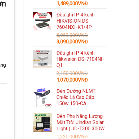
ờn
Giá
Giá
1,489,000
VNĐ
gốc
hiện
Đầu ghi IP 4 kênh
là:
tại
HIKVISION DS-
3,300,000VNĐ.
là:
7604NXI-K1/4P
1,489,000VNĐ.
5,959,000
VNĐ
Giá
Giá
3,090,000
VNĐ
gốc
hiện
Đầu ghi IP 4 kênh
là:
tại
Hikvision DS-7104NI-
5,959,000VNĐ.
là:
àng
Q1
3,090,000VNĐ.
2,150,000
VNĐ
Giá
Giá
1,070,000
VNĐ
gốc
hiện
Đèn Đường NLMT
là:
tại
Chiếc Lá Cao Cấp
2,150,000VNĐ.
là:
150w 150-CA
1,070,000VNĐ.
Đèn Pha Năng Lượng
Mặt Trời Jindian Solar
Light | JD-T300 300W
1,220,000
VNĐ