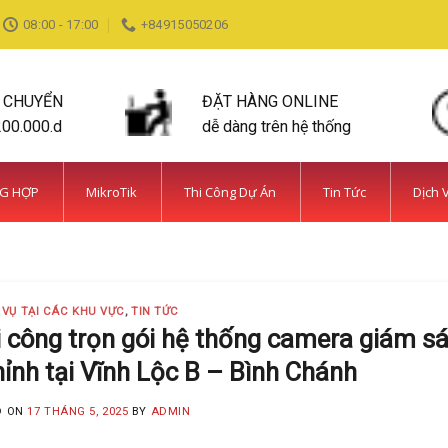
08:00 - 17:00
+84915050206
N CHUYỂN
ĐẶT HÀNG ONLINE
200.000.d
dễ dàng trên hệ thống
NG HỢP
MikroTik
Thi Công Dự Án
Tin Tức
Dịch 
DỊCH VỤ TẠI CÁC KHU VỰC TIN TỨC
ỆN BÌNH CHÁNH SIÊU AN NINH VÀ SIÊU
MINH KHANG
20 Tháng 5, 2025
 VỤ TẠI CÁC KHU VỰC
,
TIN TỨC
 năm kinh nghiệm, Camera Minh Khang là đơn vị hàng đầu t
 công trọn gói hệ thống camera giám sá
ỉnh tại Vĩnh Lộc B – Bình Chánh
CONTINUE READING
→
D ON
17 THÁNG 5, 2025
BY
ADMIN