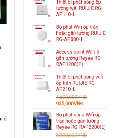
Thiết bị phát sóng ốp
tường wifi RUIJIE RG-
AP110-L
Bộ phát Wifi ốp trần
hoặc gắn tường RUIJIE
RG-AP880-I
à
Access point WiFi 5
gắn tường Reyee RG-
RAP1200(P)
Thiết bị phát sóng wifi
ốp trần RUIJIE RG-
AP210-L
1,600,000
VNĐ
Giá
Giá
935,000
VNĐ
gốc
hiện
Bộ phát sóng Wifi ốp
là:
tại
ù ở
trần hoặc gắn tường
1,600,000VNĐ.
là:
Reyee RG-RAP2200(E)
935,000VNĐ.
3,300,000
VNĐ