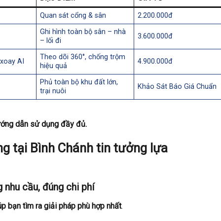
Quan sát cổng & sân
2.200.000đ
Ghi hình toàn bộ sân – nhà
3.600.000đ
– lối đi
Theo dõi 360°, chống trộm
 xoay AI
4.900.000đ
hiệu quả
Phủ toàn bộ khu đất lớn,
Khảo Sát Báo Giá Chuẩn
trại nuôi
 hướng dẫn sử dụng đầy đủ.
g tại Bình Chánh tin tưởng lựa
 nhu cầu, đúng chi phí
úp bạn tìm ra giải pháp phù hợp nhất
.