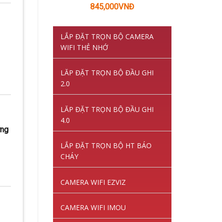
Giá
Giá
845,000
VNĐ
gốc
hiện
là:
tại
LẮP ĐẶT TRỌN BỘ CAMERA
1,220,000VNĐ.
là:
WIFI THẺ NHỚ
845,000VNĐ.
LĂP ĐẶT TRỌN BỘ ĐẦU GHI
2.0
LĂP ĐẶT TRỌN BỘ ĐẦU GHI
4.0
ứng
LẮP ĐẶT TRỌN BỘ HT BÁO
CHÁY
CAMERA WIFI EZVIZ
CAMERA WIFI IMOU