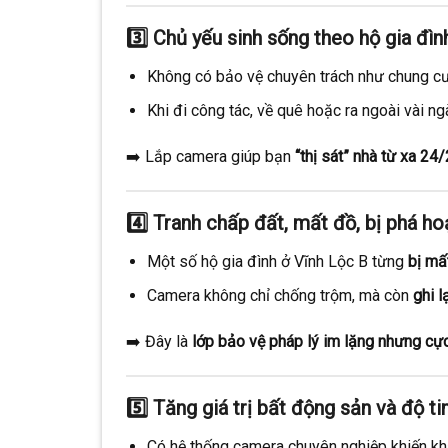
3️⃣
Chủ yếu sinh sống theo hộ gia đìn
Không có bảo vệ chuyên trách như chung cư
Khi đi công tác, về quê hoặc ra ngoài vài ng
➡️ Lắp camera giúp bạn
“thị sát” nhà từ xa 24
4️⃣
Tranh chấp đất, mất đồ, bị phá ho
Một số hộ gia đình ở Vĩnh Lộc B từng
bị mấ
Camera không chỉ chống trộm, mà còn
ghi l
➡️ Đây là
lớp bảo vệ pháp lý im lặng nhưng cực
5️⃣
Tăng giá trị bất động sản và độ t
Có hệ thống camera chuyên nghiệp khiến khá