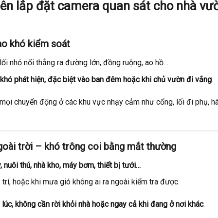
nên lắp đặt camera quan sát cho nhà vư
vào khó kiểm soát
 lối nhỏ nối thẳng ra đường lớn, đồng ruộng, ao hồ…
, khó phát hiện, đặc biệt vào ban đêm hoặc khi chủ vườn đi vắng
.
ại mọi chuyển động ở các khu vực nhạy cảm như cổng, lối đi phụ, h
ngoài trời – khó trông coi bằng mắt thường
, nuôi thú, nhà kho, máy bơm, thiết bị tưới…
trí, hoặc khi mưa gió không ai ra ngoài kiểm tra được.
lúc, không cần rời khỏi nhà hoặc ngay cả khi đang ở nơi khác
.