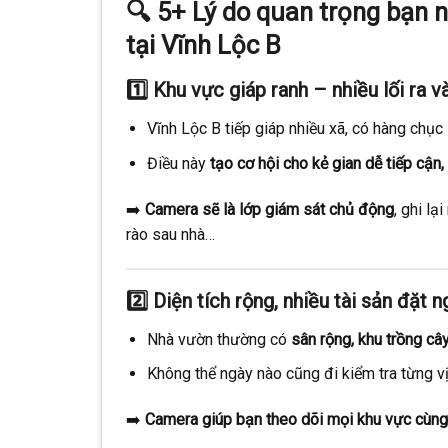
🔍
5+ Lý do quan trọng bạn 
tại Vĩnh Lộc B
1️⃣
Khu vực giáp ranh – nhiều lối ra 
Vĩnh Lộc B tiếp giáp nhiều xã, có hàng chục
Điều này
tạo cơ hội cho kẻ gian dễ tiếp cận
➡️
Camera sẽ là lớp giám sát chủ động
, ghi l
rào sau nhà…
2️⃣
Diện tích rộng, nhiều tài sản đặt 
Nhà vườn thường có
sân rộng, khu trồng cây
Không thể ngày nào cũng đi kiểm tra từng vị 
➡️
Camera giúp bạn theo dõi mọi khu vực cùng 