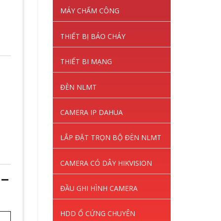
MÁY CHẤM CÔNG
THIẾT BỊ BÁO CHÁY
THIẾT BI MẠNG
ĐÈN NLMT
CAMERA IP DAHUA
LẮP ĐẶT TRỌN BỘ ĐÈN NLMT
CAMERA CÓ DÂY HIKVISION
 –
ĐẦU GHI HÌNH CAMERA
HDD Ổ CỨNG CHUYÊN