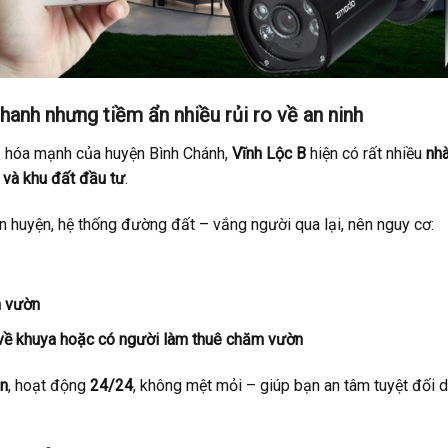
hanh nhưng tiềm ẩn nhiều rủi ro về an ninh
ị hóa mạnh của huyện Bình Chánh,
Vĩnh Lộc B
hiện có rất nhiều
nh
ôi và khu đất đầu tư
.
n huyện, hệ thống đường đất – vắng người qua lại, nên nguy cơ:
n vườn
a, về khuya hoặc có người làm thuê chăm vườn
ên
, hoạt động
24/24
, không mệt mỏi – giúp bạn an tâm tuyệt đối d