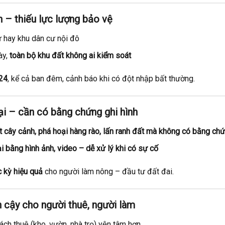
h – thiếu lực lượng bảo vệ
 hay khu dân cư nội đô
ày,
toàn bộ khu đất không ai kiểm soát
/24
, kể cả ban đêm, cảnh báo khi có đột nhập bất thường.
ại – cần có bằng chứng ghi hình
t cây cảnh, phá hoại hàng rào, lấn ranh đất mà không có bằng ch
ại bằng hình ảnh, video – dễ xử lý khi có sự cố
 kỳ hiệu quả
cho người làm nông – đầu tư đất đai.
in cậy cho người thuê, người làm
ch thuê (kho, vườn, nhà trọ) yên tâm hơn