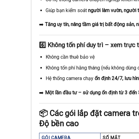
Giúp bạn kiểm soát
người làm vườn, người th
➡️
Tăng uy tín, nâng tầm giá trị bất động sản,
6️⃣
Không tốn phí duy trì – xem trực 
Không cần thuê bảo vệ
Không tốn phí hằng tháng (nếu không dùng 
Hệ thống camera chạy
ổn định 24/7, lưu hì
➡️
Một lần đầu tư – sử dụng ổn định từ 3 đến
📦
Các gói lắp đặt camera tr
Độ bền cao
GÓI CAMERA
SỐ MẮT