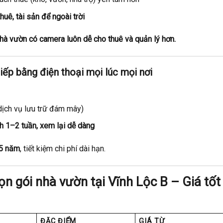
uê, tài sản để ngoài trời
 nhà vườn có camera luôn dễ cho thuê và quản lý hơn.
tiếp bằng điện thoại mọi lúc mọi nơi
dịch vụ lưu trữ đám mây)
nh 1–2 tuần, xem lại dễ dàng
 5 năm
, tiết kiệm chi phí dài hạn.
ọn gói nhà vườn tại Vĩnh Lộc B – Giá tốt
ĐẶC ĐIỂM
GIÁ TỪ