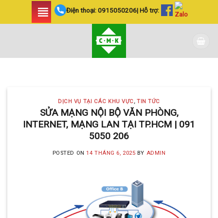
Skip
Điện thoại:
0915050206
| Hỗ trợ:
to
content
DỊCH VỤ TẠI CÁC KHU VỰC TIN
TỨC
LẮP ĐẶT CAMERA
DỊCH VỤ TẠI CÁC KHU VỰC
,
TIN TỨC
HUYỆN BÌNH CHÁNH
SỬA MẠNG NỘI BỘ VĂN PHÒNG,
INTERNET, MẠNG LAN TẠI TP.HCM | 091
SIÊU AN NINH VÀ SIÊU
5050 206
TIẾT KIỆM | CAMERA
POSTED ON
14 THÁNG 6, 2025
BY
ADMIN
MINH KHANG
20 Tháng 5, 2025
Với hơn 5 năm kinh nghiệm, Camera
Minh Khang là đơn vị hàng đầu trong [...]