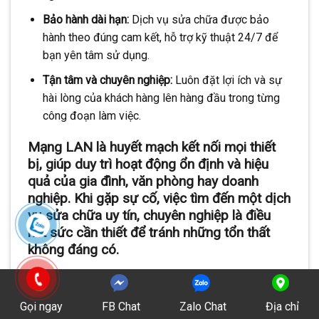
Bảo hành dài hạn:
Dịch vụ sửa chữa được bảo
hành theo đúng cam kết, hỗ trợ kỹ thuật 24/7 để
bạn yên tâm sử dụng.
Tận tâm và chuyên nghiệp:
Luôn đặt lợi ích và sự
hài lòng của khách hàng lên hàng đầu trong từng
công đoạn làm việc.
Mạng LAN là huyết mạch kết nối mọi thiết
bị, giúp duy trì hoạt động ổn định và hiệu
quả của gia đình, văn phòng hay doanh
nghiệp. Khi gặp sự cố, việc tìm đến một dịch
vụ sửa chữa uy tín, chuyên nghiệp là điều
hết sức cần thiết để tránh những tổn thất
không đáng có.
Tại xã Vĩnh Lộc B, chúng tôi tự hào là địa chỉ tin cậy,
luôn đồng hành và hỗ trợ bạn nhanh chóng xử lý mọi
Gọi ngay
FB Chat
Zalo Chat
Địa chỉ
vấn đề về mạng LAN với chất lượng tốt nhất, chi phí