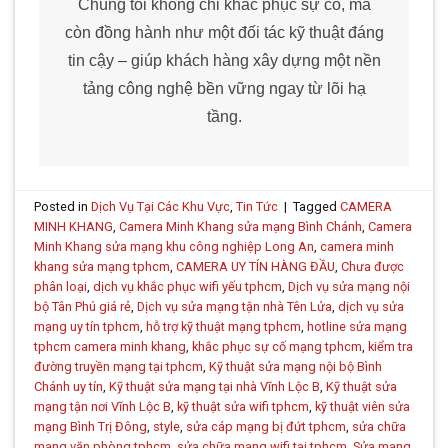
Chúng tôi không chỉ khắc phục sự cố, mà
còn đồng hành như một đối tác kỹ thuật đáng
tin cậy – giúp khách hàng xây dựng một nền
tảng công nghệ bền vững ngay từ lõi hạ
tầng.
Posted in
Dịch Vụ Tại Các Khu Vực
,
Tin Tức
|
Tagged
CAMERA
MINH KHANG
,
Camera Minh Khang sửa mạng Bình Chánh
,
Camera
Minh Khang sửa mạng khu công nghiệp Long An
,
camera minh
khang sửa mạng tphcm
,
CAMERA UY TÍN HÀNG ĐẦU
,
Chưa được
phân loại
,
dịch vụ khắc phục wifi yếu tphcm
,
Dịch vụ sửa mạng nội
bộ Tân Phú giá rẻ
,
Dịch vụ sửa mạng tận nhà Tên Lửa
,
dịch vụ sửa
mạng uy tín tphcm
,
hỗ trợ kỹ thuật mạng tphcm
,
hotline sửa mạng
tphcm camera minh khang
,
khắc phục sự cố mạng tphcm
,
kiểm tra
đường truyền mạng tại tphcm
,
Kỹ thuật sửa mạng nội bộ Bình
Chánh uy tín
,
Kỹ thuật sửa mạng tại nhà Vĩnh Lộc B
,
Kỹ thuật sửa
mạng tận nơi Vĩnh Lộc B
,
kỹ thuật sửa wifi tphcm
,
kỹ thuật viên sửa
mạng Bình Trị Đông
,
style
,
sửa cáp mạng bị đứt tphcm
,
sửa chữa
mạng văn phòng tphcm
,
sửa chữa mạng wifi tại tphcm
,
Sửa mạng