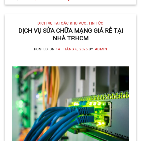
DỊCH VỤ TẠI CÁC KHU VỰC
,
TIN TỨC
DỊCH VỤ SỬA CHỮA MẠNG GIÁ RẺ TẠI
NHÀ TP.HCM
POSTED ON
14 THÁNG 6, 2025
BY
ADMIN