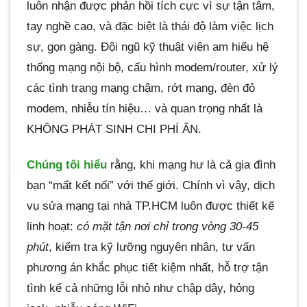
luôn nhận được phản hồi tích cực vì sự tận tâm,
tay nghề cao, và đặc biệt là thái độ làm việc lịch
sự, gọn gàng. Đội ngũ kỹ thuật viên am hiểu hệ
thống mạng nội bộ, cấu hình modem/router, xử lý
các tình trạng mạng chậm, rớt mạng, đèn đỏ
modem, nhiễu tín hiệu… và quan trọng nhất là
KHÔNG PHÁT SINH CHI PHÍ ẨN.
Chúng tôi hiểu
rằng, khi mạng hư là cả gia đình
bạn “mất kết nối” với thế giới. Chính vì vậy, dịch
vụ sửa mạng tại nhà TP.HCM luôn được thiết kế
linh hoạt:
có mặt tận nơi chỉ trong vòng 30-45
phút
, kiểm tra kỹ lưỡng nguyên nhân, tư vấn
phương án khắc phục tiết kiệm nhất, hỗ trợ tận
tình kể cả những lỗi nhỏ như chập dây, hỏng