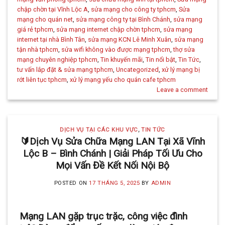
chập chờn tại Vĩnh Lộc A
,
sửa mạng cho công ty tphcm
,
Sửa
mạng cho quán net
,
sửa mạng công ty tại Bình Chánh
,
sửa mạng
giá rẻ tphcm
,
sửa mạng internet chập chờn tphcm
,
sửa mạng
internet tại nhà Bình Tân
,
sửa mạng KCN Lê Minh Xuân
,
sửa mạng
tận nhà tphcm
,
sửa wifi không vào được mạng tphcm
,
thợ sửa
mạng chuyên nghiệp tphcm
,
Tin khuyến mãi
,
Tin nổi bật
,
Tin Tức
,
tư vấn lắp đặt & sửa mạng tphcm
,
Uncategorized
,
xử lý mạng bị
rớt liên tục tphcm
,
xử lý mạng yếu cho quán cafe tphcm
Leave a comment
DỊCH VỤ TẠI CÁC KHU VỰC
,
TIN TỨC
🔰Dịch Vụ Sửa Chữa Mạng LAN Tại Xã Vĩnh
Lộc B – Bình Chánh | Giải Pháp Tối Ưu Cho
Mọi Vấn Đề Kết Nối Nội Bộ
POSTED ON
17 THÁNG 5, 2025
BY
ADMIN
Mạng LAN gặp trục trặc, công việc đình