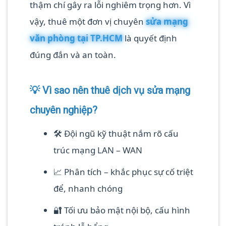
thậm chí gây ra lỗi nghiêm trọng hơn. Vì
vậy, thuê một đơn vị chuyên
sửa mạng
văn phòng tại TP.HCM
là quyết định
đúng đắn và an toàn.
💡 Vì sao nên thuê dịch vụ sửa mạng
chuyên nghiệp?
🛠️ Đội ngũ kỹ thuật nắm rõ cấu
trúc mạng LAN – WAN
📈 Phân tích – khắc phục sự cố triệt
để, nhanh chóng
🔐 Tối ưu bảo mật nội bộ, cấu hình