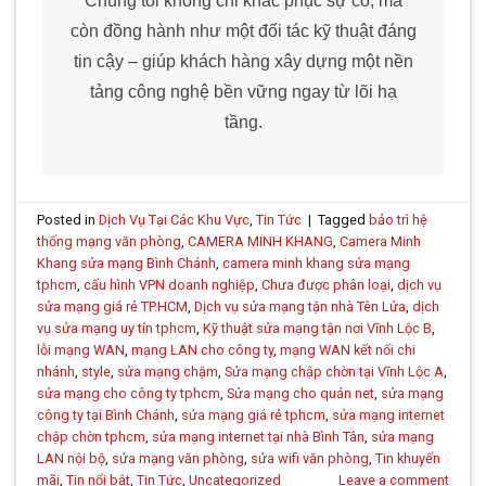
Chúng tôi không chỉ khắc phục sự cố, mà
còn đồng hành như một đối tác kỹ thuật đáng
tin cậy – giúp khách hàng xây dựng một nền
tảng công nghệ bền vững ngay từ lõi hạ
tầng.
Posted in
Dịch Vụ Tại Các Khu Vực
,
Tin Tức
|
Tagged
bảo trì hệ
thống mạng văn phòng
,
CAMERA MINH KHANG
,
Camera Minh
Khang sửa mạng Bình Chánh
,
camera minh khang sửa mạng
tphcm
,
cấu hình VPN doanh nghiệp
,
Chưa được phân loại
,
dịch vụ
sửa mạng giá rẻ TP.HCM
,
Dịch vụ sửa mạng tận nhà Tên Lửa
,
dịch
vụ sửa mạng uy tín tphcm
,
Kỹ thuật sửa mạng tận nơi Vĩnh Lộc B
,
lỗi mạng WAN
,
mạng LAN cho công ty
,
mạng WAN kết nối chi
nhánh
,
style
,
sửa mạng chậm
,
Sửa mạng chập chờn tại Vĩnh Lộc A
,
sửa mạng cho công ty tphcm
,
Sửa mạng cho quán net
,
sửa mạng
công ty tại Bình Chánh
,
sửa mạng giá rẻ tphcm
,
sửa mạng internet
chập chờn tphcm
,
sửa mạng internet tại nhà Bình Tân
,
sửa mạng
LAN nội bộ
,
sửa mạng văn phòng
,
sửa wifi văn phòng
,
Tin khuyến
mãi
,
Tin nổi bật
,
Tin Tức
,
Uncategorized
Leave a comment