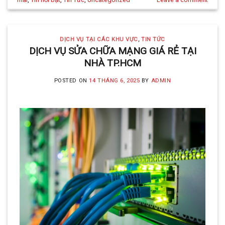
DỊCH VỤ TẠI CÁC KHU VỰC
,
TIN TỨC
DỊCH VỤ SỬA CHỮA MẠNG GIÁ RẺ TẠI
NHÀ TP.HCM
POSTED ON
14 THÁNG 6, 2025
BY
ADMIN