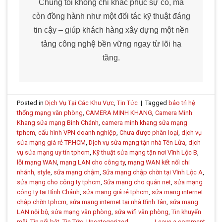
Chúng tôi không chỉ khắc phục sự cố, mà
còn đồng hành như một đối tác kỹ thuật đáng
tin cậy – giúp khách hàng xây dựng một nền
tảng công nghệ bền vững ngay từ lõi hạ
tầng.
Posted in
Dịch Vụ Tại Các Khu Vực
,
Tin Tức
|
Tagged
bảo trì hệ
thống mạng văn phòng
,
CAMERA MINH KHANG
,
Camera Minh
Khang sửa mạng Bình Chánh
,
camera minh khang sửa mạng
tphcm
,
cấu hình VPN doanh nghiệp
,
Chưa được phân loại
,
dịch vụ
sửa mạng giá rẻ TP.HCM
,
Dịch vụ sửa mạng tận nhà Tên Lửa
,
dịch
vụ sửa mạng uy tín tphcm
,
Kỹ thuật sửa mạng tận nơi Vĩnh Lộc B
,
lỗi mạng WAN
,
mạng LAN cho công ty
,
mạng WAN kết nối chi
nhánh
,
style
,
sửa mạng chậm
,
Sửa mạng chập chờn tại Vĩnh Lộc A
,
sửa mạng cho công ty tphcm
,
Sửa mạng cho quán net
,
sửa mạng
công ty tại Bình Chánh
,
sửa mạng giá rẻ tphcm
,
sửa mạng internet
chập chờn tphcm
,
sửa mạng internet tại nhà Bình Tân
,
sửa mạng
LAN nội bộ
,
sửa mạng văn phòng
,
sửa wifi văn phòng
,
Tin khuyến
mãi
,
Tin nổi bật
,
Tin Tức
,
Uncategorized
Leave a comment