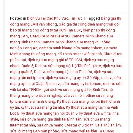
Posted in
Dịch Vụ Tại Các Khu Vực
,
Tin Tức
|
Tagged
bảng giá thi
công mạng LAN văn phòng
,
báo giá thi công điện mạng trọn gói
,
bảo trì mạng cho công ty tại KCN Tân Đức
,
biện pháp thi công
mạng LAN
,
CAMERA MINH KHANG
,
Camera Minh Khang sửa
mạng Bình Chánh
,
Camera Minh Khang sửa mạng khu công
nghiệp Long An
,
camera minh khang sửa mạng tphcm
,
Camera
Minh Khang thi công mạng
,
cấu hình router wifi tại nhà
,
Chưa được
phân loại
,
dịch vụ sửa mạng giá rẻ TP.HCM
,
dịch vụ sửa mạng
nhanh Quận 5
,
Dịch vụ sửa mạng nội bộ Tân Phú giá rẻ
,
dịch vụ sửa
mạng quận 8
,
Dịch vụ sửa mạng tận nhà Tên Lửa
,
dịch vụ sửa
mạng tận nơi tphcm
,
dịch vụ sửa mạng uy tín Gò Vấp
,
dịch vụ sửa
mạng uy tín tại Quận 5
,
dịch vụ sửa mạng uy tín tphcm
,
dịch vụ sửa
wifi tại nhà TPHCM
,
gói dịch vụ sửa mạng giá tốt Bình Tân
,
hệ
thống mạng cho doanh nghiệp vừa và nhỏ
,
hotline sửa mạng
tphcm camera minh khang
,
Kỹ thuật sửa mạng nội bộ Bình Chánh
uy tín
,
kỹ thuật sửa mạng tại nhà
,
Kỹ thuật sửa mạng tại nhà Vĩnh
Lộc B
,
kỹ thuật sửa mạng tận nơi Quận 5
,
kỹ thuật sửa wifi tại nhà
,
style
,
sửa chữa mạng gia đình tại Bình Tân
,
sửa chữa mạng
internet tại nhà
,
Sửa chữa mạng LAN tại khu đô thị Sala Thủ Thiêm
,
sửa lỗi mạng LAN văn phòng
,
sửa mạng wifi tại khu Tạ Quang