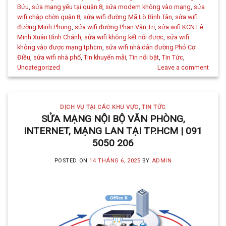
Bửu
,
sửa mạng yếu tại quận 8
,
sửa modem không vào mạng
,
sửa
wifi chập chờn quận 8
,
sửa wifi đường Mã Lò Bình Tân
,
sửa wifi
đường Minh Phụng
,
sửa wifi đường Phan Văn Trị
,
sửa wifi KCN Lê
Minh Xuân Bình Chánh
,
sửa wifi không kết nối được
,
sửa wifi
không vào được mạng tphcm
,
sửa wifi nhà dân đường Phó Cơ
Điều
,
sửa wifi nhà phố
,
Tin khuyến mãi
,
Tin nổi bật
,
Tin Tức
,
Uncategorized
Leave a comment
DỊCH VỤ TẠI CÁC KHU VỰC
,
TIN TỨC
SỬA MẠNG NỘI BỘ VĂN PHÒNG,
INTERNET, MẠNG LAN TẠI TP.HCM | 091
5050 206
POSTED ON
14 THÁNG 6, 2025
BY
ADMIN