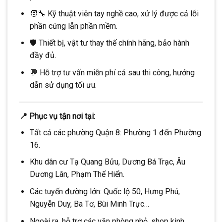
🧑‍🔧 Kỹ thuật viên tay nghề cao, xử lý được cả lỗi
phần cứng lẫn phần mềm.
🛡 Thiết bị, vật tư thay thế chính hãng, bảo hành
đầy đủ.
💬 Hỗ trợ tư vấn miễn phí cả sau thi công, hướng
dẫn sử dụng tối ưu.
📍 Phục vụ tận nơi tại:
Tất cả các phường Quận 8: Phường 1 đến Phường
16.
Khu dân cư Tạ Quang Bửu, Dương Bá Trạc, Âu
Dương Lân, Phạm Thế Hiển.
Các tuyến đường lớn: Quốc lộ 50, Hưng Phú,
Nguyễn Duy, Ba Tơ, Bùi Minh Trực…
Ngoài ra, hỗ trợ các văn phòng nhỏ, shop kinh