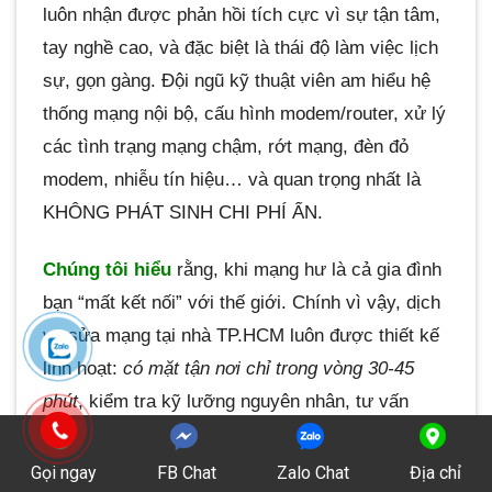
luôn nhận được phản hồi tích cực vì sự tận tâm,
tay nghề cao, và đặc biệt là thái độ làm việc lịch
sự, gọn gàng. Đội ngũ kỹ thuật viên am hiểu hệ
thống mạng nội bộ, cấu hình modem/router, xử lý
các tình trạng mạng chậm, rớt mạng, đèn đỏ
modem, nhiễu tín hiệu… và quan trọng nhất là
KHÔNG PHÁT SINH CHI PHÍ ẨN.
Chúng tôi hiểu
rằng, khi mạng hư là cả gia đình
bạn “mất kết nối” với thế giới. Chính vì vậy, dịch
vụ sửa mạng tại nhà TP.HCM luôn được thiết kế
linh hoạt:
có mặt tận nơi chỉ trong vòng 30-45
phút
, kiểm tra kỹ lưỡng nguyên nhân, tư vấn
phương án khắc phục tiết kiệm nhất, hỗ trợ tận
tình kể cả những lỗi nhỏ như chập dây, hỏng
Gọi ngay
FB Chat
Zalo Chat
Địa chỉ