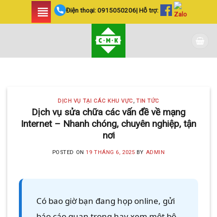
Skip
Điện thoại:
0915050206
| Hỗ trợ:
to
content
DỊCH VỤ TẠI CÁC KHU VỰC TIN
TỨC
LẮP ĐẶT CAMERA
DỊCH VỤ TẠI CÁC KHU VỰC
,
TIN TỨC
HUYỆN BÌNH CHÁNH
Dịch vụ sửa chữa các vấn đề về mạng
Internet – Nhanh chóng, chuyên nghiệp, tận
SIÊU AN NINH VÀ SIÊU
nơi
TIẾT KIỆM | CAMERA
POSTED ON
19 THÁNG 6, 2025
BY
ADMIN
MINH KHANG
20 Tháng 5, 2025
Với hơn 5 năm kinh nghiệm, Camera
Có bao giờ bạn đang họp online, gửi
Minh Khang là đơn vị hàng đầu trong [...]
báo cáo quan trọng hay xem một bộ