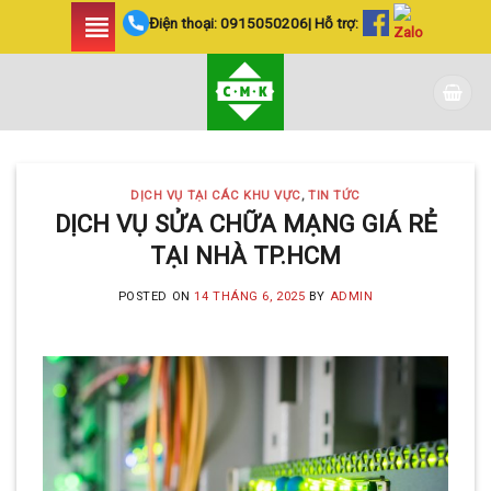
Skip
Điện thoại:
0915050206
| Hỗ trợ:
to
content
DỊCH VỤ TẠI CÁC KHU VỰC
,
TIN TỨC
DỊCH VỤ SỬA CHỮA MẠNG GIÁ RẺ
TẠI NHÀ TP.HCM
POSTED ON
14 THÁNG 6, 2025
BY
ADMIN