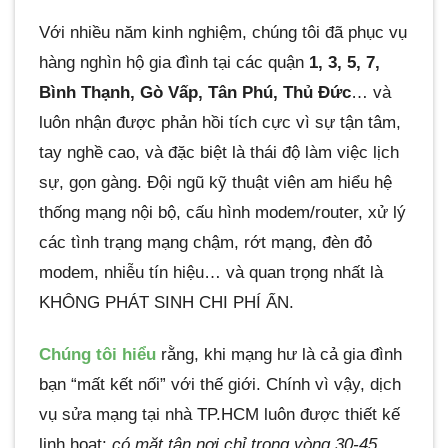
Với nhiều năm kinh nghiệm, chúng tôi đã phục vụ
hàng nghìn hộ gia đình tại các quận
1, 3, 5, 7,
Bình Thạnh, Gò Vấp, Tân Phú, Thủ Đức
… và
luôn nhận được phản hồi tích cực vì sự tận tâm,
tay nghề cao, và đặc biệt là thái độ làm việc lịch
sự, gọn gàng. Đội ngũ kỹ thuật viên am hiểu hệ
thống mạng nội bộ, cấu hình modem/router, xử lý
các tình trạng mạng chậm, rớt mạng, đèn đỏ
modem, nhiễu tín hiệu… và quan trọng nhất là
KHÔNG PHÁT SINH CHI PHÍ ẨN.
Chúng tôi hiểu
rằng, khi mạng hư là cả gia đình
bạn “mất kết nối” với thế giới. Chính vì vậy, dịch
vụ sửa mạng tại nhà TP.HCM luôn được thiết kế
linh hoạt:
có mặt tận nơi chỉ trong vòng 30-45