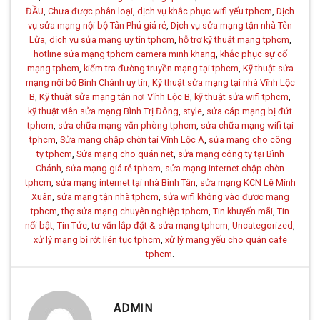
ĐẦU
,
Chưa được phân loại
,
dịch vụ khắc phục wifi yếu tphcm
,
Dịch
vụ sửa mạng nội bộ Tân Phú giá rẻ
,
Dịch vụ sửa mạng tận nhà Tên
Lửa
,
dịch vụ sửa mạng uy tín tphcm
,
hỗ trợ kỹ thuật mạng tphcm
,
hotline sửa mạng tphcm camera minh khang
,
khắc phục sự cố
mạng tphcm
,
kiểm tra đường truyền mạng tại tphcm
,
Kỹ thuật sửa
mạng nội bộ Bình Chánh uy tín
,
Kỹ thuật sửa mạng tại nhà Vĩnh Lộc
B
,
Kỹ thuật sửa mạng tận nơi Vĩnh Lộc B
,
kỹ thuật sửa wifi tphcm
,
kỹ thuật viên sửa mạng Bình Trị Đông
,
style
,
sửa cáp mạng bị đứt
tphcm
,
sửa chữa mạng văn phòng tphcm
,
sửa chữa mạng wifi tại
tphcm
,
Sửa mạng chập chờn tại Vĩnh Lộc A
,
sửa mạng cho công
ty tphcm
,
Sửa mạng cho quán net
,
sửa mạng công ty tại Bình
Chánh
,
sửa mạng giá rẻ tphcm
,
sửa mạng internet chập chờn
tphcm
,
sửa mạng internet tại nhà Bình Tân
,
sửa mạng KCN Lê Minh
Xuân
,
sửa mạng tận nhà tphcm
,
sửa wifi không vào được mạng
tphcm
,
thợ sửa mạng chuyên nghiệp tphcm
,
Tin khuyến mãi
,
Tin
nổi bật
,
Tin Tức
,
tư vấn lắp đặt & sửa mạng tphcm
,
Uncategorized
,
xử lý mạng bị rớt liên tục tphcm
,
xử lý mạng yếu cho quán cafe
tphcm
.
ADMIN