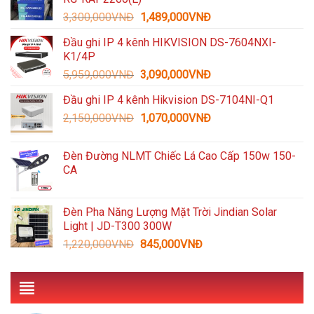
1,600,000VNĐ.
là:
Giá
Giá
3,300,000
VNĐ
1,489,000
VNĐ
935,000VNĐ.
gốc
hiện
Đầu ghi IP 4 kênh HIKVISION DS-7604NXI-
là:
tại
K1/4P
3,300,000VNĐ.
là:
Giá
Giá
5,959,000
VNĐ
3,090,000
VNĐ
1,489,000VNĐ.
gốc
hiện
Đầu ghi IP 4 kênh Hikvision DS-7104NI-Q1
là:
tại
Giá
Giá
2,150,000
VNĐ
5,959,000VNĐ.
1,070,000
VNĐ
là:
gốc
hiện
3,090,000VNĐ.
là:
tại
Đèn Đường NLMT Chiếc Lá Cao Cấp 150w 150-
2,150,000VNĐ.
là:
CA
1,070,000VNĐ.
Đèn Pha Năng Lượng Mặt Trời Jindian Solar
Light | JD-T300 300W
Giá
Giá
1,220,000
VNĐ
845,000
VNĐ
gốc
hiện
là:
tại
1,220,000VNĐ.
là:
845,000VNĐ.