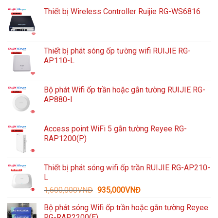
Thiết bị Wireless Controller Ruijie RG-WS6816
Thiết bị phát sóng ốp tường wifi RUIJIE RG-
AP110-L
Bộ phát Wifi ốp trần hoặc gắn tường RUIJIE RG-
AP880-I
Access point WiFi 5 gắn tường Reyee RG-
RAP1200(P)
Thiết bị phát sóng wifi ốp trần RUIJIE RG-AP210-
L
Giá
Giá
1,600,000
VNĐ
935,000
VNĐ
gốc
hiện
Bộ phát sóng Wifi ốp trần hoặc gắn tường Reyee
là:
tại
RG-RAP2200(E)