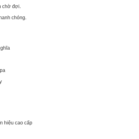
 chờ đợi.
nhanh chóng.
Nghĩa
spa
y
ín hiệu cao cấp