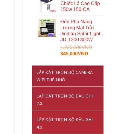
Chiếc Lá Cao Cấp
2,150,000VNĐ.
là:
150w 150-CA
1,070,000VNĐ.
Đèn Pha Năng
Lượng Mặt Trời
Jindian Solar Light |
JD-T300 300W
1,220,000
VNĐ
Giá
Giá
845,000
VNĐ
gốc
hiện
là:
tại
LẮP ĐẶT TRỌN BỘ CAMERA
1,220,000VNĐ.
là:
845,000VNĐ.
WIFI THẺ NHỚ
LĂP ĐẶT TRỌN BỘ ĐẦU GHI
2.0
LĂP ĐẶT TRỌN BỘ ĐẦU GHI
4.0