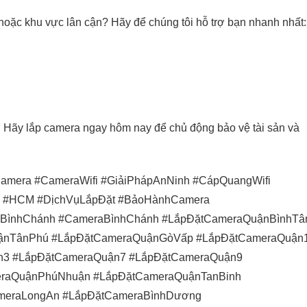
hoặc khu vực lân cận? Hãy để chúng tôi hỗ trợ bạn nhanh nhất:
p. Hãy lắp camera ngay hôm nay để chủ động bảo vệ tài sản và
mera #CameraWifi #GiảiPhápAnNinh #CápQuangWifi
h #HCM #DịchVụLắpĐặt #BảoHànhCamera
BìnhChánh #CameraBìnhChánh #LắpĐặtCameraQuậnBìnhTâ
ậnTânPhú #LắpĐặtCameraQuậnGòVấp #LắpĐặtCameraQuận
n3 #LắpĐặtCameraQuận7 #LắpĐặtCameraQuận9
raQuậnPhúNhuận #LắpĐặtCameraQuậnTanBinh
meraLongAn #LắpĐặtCameraBìnhDương