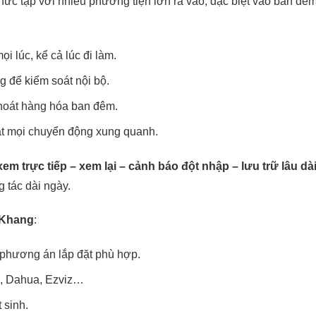
hức tạp với nhiều phương tiện lớn ra vào, đặc biệt vào ban đêm
i lúc, kể cả lúc đi làm.
g để kiểm soát nội bộ.
thoát hàng hóa ban đêm.
t mọi chuyển động xung quanh.
xem trực tiếp – xem lại – cảnh báo đột nhập – lưu trữ lâu dà
 tác dài ngày.
 Khang
:
 phương án lắp đặt phù hợp.
on, Dahua, Ezviz…
 sinh.