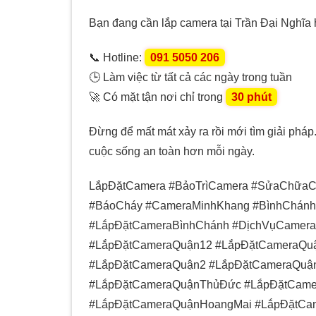
Bạn đang cần lắp camera tại Trần Đại Nghĩa 
📞 Hotline:
091 5050 206
🕒 Làm việc từ tất cả các ngày trong tuần
🚀 Có mặt tận nơi chỉ trong
30 phút
Đừng để mất mát xảy ra rồi mới tìm giải phá
cuộc sống an toàn hơn mỗi ngày.
LắpĐặtCamera #BảoTrìCamera #SửaChữaCa
#BáoCháy #CameraMinhKhang #BìnhChán
#LắpĐặtCameraBìnhChánh #DịchVụCamera
#LắpĐặtCameraQuận12 #LắpĐặtCameraQu
#LắpĐặtCameraQuận2 #LắpĐặtCameraQuậ
#LắpĐặtCameraQuậnThủĐức #LắpĐặtCame
#LắpĐặtCameraQuậnHoangMai #LắpĐặtCa