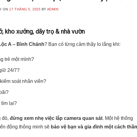
D ON
17 THÁNG 5, 2025
BY
ADMIN
ở, kho xưởng, dãy trọ & nhà vườn
Lộc A – Bình Chánh
? Bạn có từng cảm thấy lo lắng khi:
g trẻ một mình?
giữ 24/7?
 kiểm soát nhân viên?
bãi?
tìm lại?
g đó,
đừng xem nhẹ việc lắp camera quan sát
. Một hệ thống
uyển động thông minh sẽ
bảo vệ bạn và gia đình một cách thầ