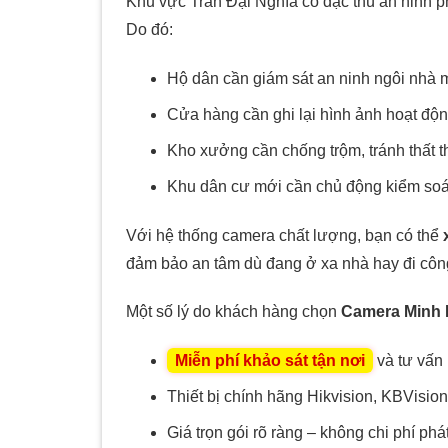
Khu vực Trần Đại Nghĩa có đặc thù an ninh p
Do đó:
Hộ dân cần giám sát an ninh ngôi nhà mọ
Cửa hàng cần ghi lại hình ảnh hoạt độn
Kho xưởng cần chống trộm, tránh thất 
Khu dân cư mới cần chủ động kiểm soá
Với hệ thống camera chất lượng, bạn có thể
đảm bảo an tâm dù đang ở xa nhà hay đi công
Một số lý do khách hàng chọn
Camera Minh
Miễn phí khảo sát tận nơi
và tư vấn
Thiết bị chính hãng Hikvision, KBVisi
Giá trọn gói rõ ràng – không chi phí phát