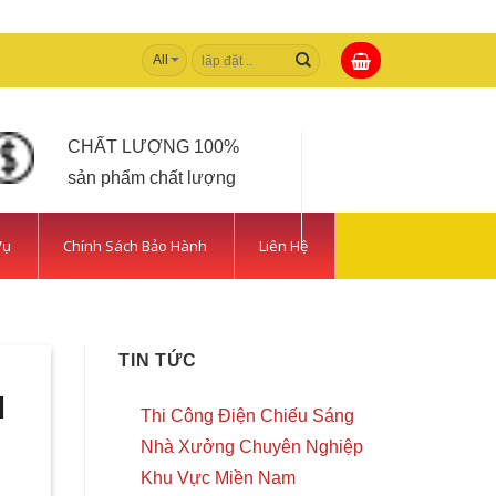
Tìm
kiếm:
CHẤT LƯỢNG 100%
sản phẩm chất lượng
Vụ
Chính Sách Bảo Hành
Liên Hệ
 TIẾT KIỆM | CAMERA
TIN TỨC
trong [...]
N
Thi Công Điện Chiếu Sáng
Nhà Xưởng Chuyên Nghiệp
Khu Vực Miền Nam