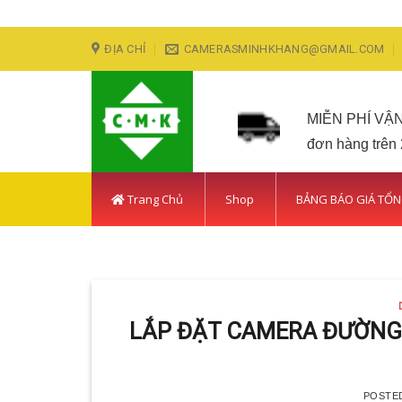
Skip
ĐỊA CHỈ
CAMERASMINHKHANG@GMAIL.COM
to
content
MIỄN PHÍ VẬ
đơn hàng trên
Trang Chủ
Shop
BẢNG BÁO GIÁ TỔ
LẮP ĐẶT CAMERA HUY
Với hơn 5 
LẮP ĐẶT CAMERA ĐƯỜNG 
POSTE