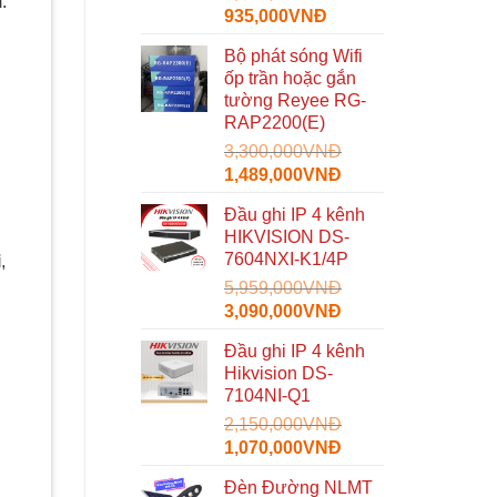
.
Giá
Giá
935,000
VNĐ
gốc
hiện
Bộ phát sóng Wifi
là:
tại
ốp trần hoặc gắn
1,600,000VNĐ.
là:
tường Reyee RG-
935,000VNĐ.
RAP2200(E)
3,300,000
VNĐ
Giá
Giá
1,489,000
VNĐ
gốc
hiện
Đầu ghi IP 4 kênh
là:
tại
HIKVISION DS-
3,300,000VNĐ.
là:
7604NXI-K1/4P
i
,
1,489,000VNĐ.
5,959,000
VNĐ
Giá
Giá
3,090,000
VNĐ
gốc
hiện
Đầu ghi IP 4 kênh
là:
tại
Hikvision DS-
5,959,000VNĐ.
là:
7104NI-Q1
3,090,000VNĐ.
2,150,000
VNĐ
Giá
Giá
1,070,000
VNĐ
gốc
hiện
Đèn Đường NLMT
là:
tại