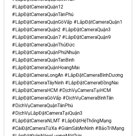
#LắpĐặtCameraQuận12
#LắpĐặtCameraQuậnTânPhú
#LắpĐặtCameraQuậnGòVấp #LắpĐặtCameraQuận1
#LắpĐặtCameraQuận2 #LắpĐặtCameraQuận3
#LắpĐặtCameraQuận7 #LắpĐặtCameraQuận9
#LắpĐặtCameraQuậnThủĐức
#LắpĐặtCameraQuậnPhúNhuận
#LắpĐặtCameraQuậnTanBinh
#LắpĐặtCameraQuậnHoangMai
#LắpĐặtCameraLongAn #LắpĐặtCameraBìnhDương
#LắpĐặtCameraTâyNinh #LắpĐặtCameraĐồngNai
#LắpĐặtCameraHCM #DịchVụCameraTạiHCM
#LắpĐặtCameraGòVấp #DịchVụCameraBìnhTân
#DịchVụCameraQuậnTânPhú
#DịchVụLắpĐặtCameraTạiQuận3
#LắpĐặtCameraNLMT #LắpĐặtHệThốngMạng
#CàiĐặtCameraTừXa #GiámSátAnNinh #BảoTrìMạng
#LắpĐặtĐiệnNăngLượngMặtTrời