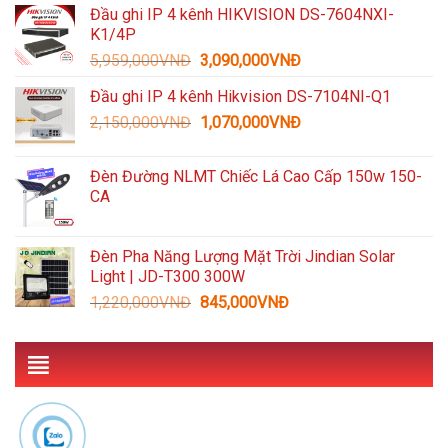
Đầu ghi IP 4 kênh HIKVISION DS-7604NXI-
là:
tại
K1/4P
3,300,000VNĐ.
là:
Giá
Giá
5,959,000
VNĐ
3,090,000
VNĐ
1,489,000VNĐ.
gốc
hiện
Đầu ghi IP 4 kênh Hikvision DS-7104NI-Q1
là:
tại
Giá
Giá
2,150,000
VNĐ
5,959,000VNĐ.
1,070,000
VNĐ
là:
gốc
hiện
3,090,000VNĐ.
là:
tại
Đèn Đường NLMT Chiếc Lá Cao Cấp 150w 150-
2,150,000VNĐ.
là:
CA
1,070,000VNĐ.
Đèn Pha Năng Lượng Mặt Trời Jindian Solar
Light | JD-T300 300W
Giá
Giá
1,220,000
VNĐ
845,000
VNĐ
gốc
hiện
là:
tại
1,220,000VNĐ.
là:
845,000VNĐ.