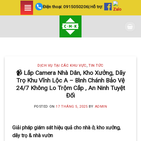
Skip
Điện thoại:
0915050206
| Hỗ trợ:
to
content
DỊCH VỤ TẠI CÁC KHU VỰC TIN
TỨC
LẮP ĐẶT CAMERA
DỊCH VỤ TẠI CÁC KHU VỰC
,
TIN TỨC
HUYỆN BÌNH CHÁNH
📹 Lắp Camera Nhà Dân, Kho Xưởng, Dãy
Trọ Khu Vĩnh Lộc A – Bình Chánh Bảo Vệ
SIÊU AN NINH VÀ SIÊU
24/7 Không Lo Trộm Cắp , An Ninh Tuyệt
TIẾT KIỆM | CAMERA
Đối
MINH KHANG
POSTED ON
17 THÁNG 5, 2025
BY
ADMIN
20 Tháng 5, 2025
Với hơn 5 năm kinh nghiệm, Camera
Giải pháp giám sát hiệu quả cho nhà ở, kho xưởng,
Minh Khang là đơn vị hàng đầu trong [...]
dãy trọ & nhà vườn