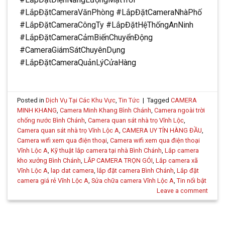
#LắpĐặtCameraVănPhòng #LắpĐặtCameraNhàPhố
#LắpĐặtCameraCôngTy #LắpĐặtHệThốngAnNinh
#LắpĐặtCameraCảmBiếnChuyểnĐộng
#CameraGiámSátChuyênDụng
#LắpĐặtCameraQuảnLýCửaHàng
Posted in
Dịch Vụ Tại Các Khu Vực
,
Tin Tức
|
Tagged
CAMERA
MINH KHANG
,
Camera Minh Khang Bình Chánh
,
Camera ngoài trời
chống nước Bình Chánh
,
Camera quan sát nhà trọ Vĩnh Lộc
,
Camera quan sát nhà trọ Vĩnh Lộc A
,
CAMERA UY TÍN HÀNG ĐẦU
,
Camera wifi xem qua điện thoại
,
Camera wifi xem qua điện thoại
Vĩnh Lộc A
,
Kỹ thuật lắp camera tại nhà Bình Chánh
,
Lắp camera
kho xưởng Bình Chánh
,
LẮP CAMERA TRỌN GÓI
,
Lắp camera xã
Vĩnh Lộc A
,
lap dat camera
,
lắp đặt camera Bình Chánh
,
Lắp đặt
camera giá rẻ Vĩnh Lộc A
,
Sửa chữa camera Vĩnh Lộc A
,
Tin nổi bật
Leave a comment