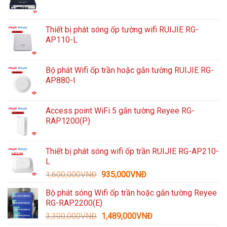
Thiết bị phát sóng ốp tường wifi RUIJIE RG-
AP110-L
Bộ phát Wifi ốp trần hoặc gắn tường RUIJIE RG-
AP880-I
Access point WiFi 5 gắn tường Reyee RG-
RAP1200(P)
Thiết bị phát sóng wifi ốp trần RUIJIE RG-AP210-
L
Giá
Giá
1,600,000
VNĐ
935,000
VNĐ
gốc
hiện
Bộ phát sóng Wifi ốp trần hoặc gắn tường Reyee
là:
tại
RG-RAP2200(E)
1,600,000VNĐ.
là:
Giá
Giá
3,300,000
VNĐ
1,489,000
VNĐ
935,000VNĐ.
gốc
hiện