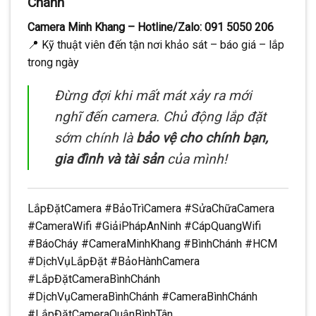
Chánh
Camera Minh Khang – Hotline/Zalo: 091 5050 206
📍 Kỹ thuật viên đến tận nơi khảo sát – báo giá – lắp
trong ngày
Đừng đợi khi mất mát xảy ra mới
nghĩ đến camera. Chủ động lắp đặt
sớm chính là
bảo vệ cho chính bạn,
gia đình và tài sản
của mình!
LắpĐặtCamera #BảoTrìCamera #SửaChữaCamera
#CameraWifi #GiảiPhápAnNinh #CápQuangWifi
#BáoCháy #CameraMinhKhang #BìnhChánh #HCM
#DịchVụLắpĐặt #BảoHànhCamera
#LắpĐặtCameraBìnhChánh
#DịchVụCameraBìnhChánh #CameraBìnhChánh
#LắpĐặtCameraQuậnBìnhTân