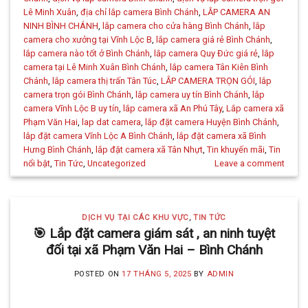
Lê Minh Xuân
,
địa chỉ lắp camera Bình Chánh
,
LẮP CAMERA AN
NINH BÌNH CHÁNH
,
lắp camera cho cửa hàng Bình Chánh
,
lắp
camera cho xưởng tại Vĩnh Lộc B
,
lắp camera giá rẻ Bình Chánh
,
lắp camera nào tốt ở Bình Chánh
,
lắp camera Quy Đức giá rẻ
,
lắp
camera tại Lê Minh Xuân Bình Chánh
,
lắp camera Tân Kiên Bình
Chánh
,
lắp camera thị trấn Tân Túc
,
LẮP CAMERA TRỌN GÓI
,
lắp
camera trọn gói Bình Chánh
,
lắp camera uy tín Bình Chánh
,
lắp
camera Vĩnh Lộc B uy tín
,
lắp camera xã An Phú Tây
,
Lắp camera xã
Phạm Văn Hai
,
lap dat camera
,
lắp đặt camera Huyện Bình Chánh
,
lắp đặt camera Vĩnh Lộc A Bình Chánh
,
lắp đặt camera xã Bình
Hưng Bình Chánh
,
lắp đặt camera xã Tân Nhựt
,
Tin khuyến mãi
,
Tin
nổi bật
,
Tin Tức
,
Uncategorized
Leave a comment
DỊCH VỤ TẠI CÁC KHU VỰC
,
TIN TỨC
🎯 Lắp đặt camera giám sát , an ninh tuyệt
đối tại xã Phạm Văn Hai – Bình Chánh
POSTED ON
17 THÁNG 5, 2025
BY
ADMIN