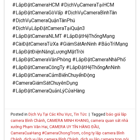
#LắpĐặtCameraHCM #DịchVụCameraTạiHCM
#LắpĐặtCameraGòVấp #DịchVụCameraBìnhTân
#DịchVụCameraQuậnTânPhú
#DịchVụLắpĐặtCameraTạiQuận3
#LắpĐặtCameraNLMT #LắpĐặtHệThốngMạng
#CàiĐặtCameraTừXa #GiámSátAnNinh #BảoTrìMạng
#LắpĐặtĐiệnNăngLượngMặtTrời
#LắpĐặtCameraVănPhòng #LắpĐặtCameraNhàPhố
#LắpĐặtCameraCôngTy #LắpĐặtHệThốngAnNinh
#LắpĐặtCameraCảmBiếnChuyểnĐộng
#CameraGiámSátChuyênDụng
#LắpĐặtCameraQuảnLýCửaHàng
Posted in
Dịch Vụ Tại Các Khu Vực
,
Tin Tức
|
Tagged
báo giá lắp
camera Bình Chánh
,
CAMERA MINH KHANG
,
camera quan sát nhà
xưởng Phạm Văn Hai
,
CAMERA UY TÍN HÀNG ĐẦU
,
CameraCuaHang #CameraChongTrom
,
công ty lắp camera Bình
Chánh
,
dịch vụ lắp camera Bình Chánh
,
dịch vụ lắp camera trọn gói