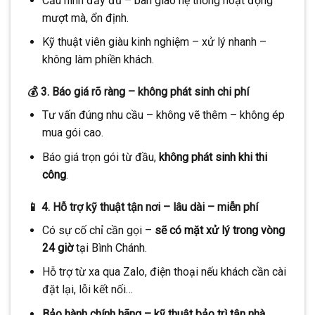
Cấu hình đầy đủ – bàn giao hệ thống hoạt động
mượt mà, ổn định.
Kỹ thuật viên giàu kinh nghiệm – xử lý nhanh –
không làm phiền khách.
💰 3. Báo giá rõ ràng – không phát sinh chi phí
Tư vấn đúng nhu cầu – không vẽ thêm – không ép
mua gói cao.
Báo giá trọn gói từ đầu,
không phát sinh khi thi
công
.
📱 4. Hỗ trợ kỹ thuật tận nơi – lâu dài – miễn phí
Có sự cố chỉ cần gọi –
sẽ có mặt xử lý trong vòng
24 giờ
tại Bình Chánh.
Hỗ trợ từ xa qua Zalo, điện thoại nếu khách cần cài
đặt lại, lỗi kết nối…
Bảo hành chính hãng – kỹ thuật bảo trì tận nhà
.