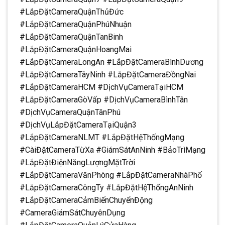
#LắpĐặtCameraQuậnThủĐức
#LắpĐặtCameraQuậnPhúNhuận
#LắpĐặtCameraQuậnTanBinh
#LắpĐặtCameraQuậnHoangMai
#LắpĐặtCameraLongAn #LắpĐặtCameraBìnhDương
#LắpĐặtCameraTâyNinh #LắpĐặtCameraĐồngNai
#LắpĐặtCameraHCM #DịchVụCameraTạiHCM
#LắpĐặtCameraGòVấp #DịchVụCameraBìnhTân
#DịchVụCameraQuậnTânPhú
#DịchVụLắpĐặtCameraTạiQuận3
#LắpĐặtCameraNLMT #LắpĐặtHệThốngMạng
#CàiĐặtCameraTừXa #GiámSátAnNinh #BảoTrìMạng
#LắpĐặtĐiệnNăngLượngMặtTrời
#LắpĐặtCameraVănPhòng #LắpĐặtCameraNhàPhố
#LắpĐặtCameraCôngTy #LắpĐặtHệThốngAnNinh
#LắpĐặtCameraCảmBiếnChuyểnĐộng
#CameraGiámSátChuyênDụng