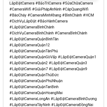
LắpĐặtCamera #BảoTrìCamera #SửaChữaCamera
#CameraWifi #GiảiPhápAnNinh #CápQuangWifi
#BáoCháy #CameraMinhKhang #BìnhChánh #HCM
#DịchVụLắpĐặt #BảoHànhCamera
#LắpĐặtCameraBìnhChánh
#DịchVụCameraBìnhChánh #CameraBìnhChánh
#LắpĐặtCameraQuậnBìnhTân
#LắpĐặtCameraQuận12
#LắpĐặtCameraQuậnTânPhú
#LắpĐặtCameraQuậnGòVấp #LắpĐặtCameraQuận1
#LắpĐặtCameraQuận2 #LắpĐặtCameraQuận3
#LắpĐặtCameraQuận7 #LắpĐặtCameraQuận9
#LắpĐặtCameraQuậnThủĐức
#LắpĐặtCameraQuậnPhúNhuận
#LắpĐặtCameraQuậnTanBinh
#LắpĐặtCameraQuậnHoangMai
#LắpĐặtCameraLongAn #LắpĐặtCameraBìnhDương
#LắpĐặtCameraTâyNinh #LắpĐặtCameraĐồngNai