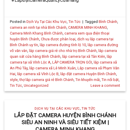
#LắpĐặtCameraQuảnLýCửaHàng
Posted in
Dịch Vụ Tại Các Khu Vực
,
Tin Tức
|
Tagged
Bình Chánh
,
camera an ninh tại nhà Bình Chánh
,
CAMERA MINH KHANG
,
Camera Minh Khang Bình Chánh
,
camera xem qua điện thoại
huyện Bình Chánh
,
Chưa được phân loại
,
dịch vụ lắp camera tại
Bình Chánh uy tín
,
lắp camera đường tỉnh lộ 10
,
lắp camera đường
võ văn vân
,
lắp camera giá rẻ cho nhà trọ Bình Chánh
,
lắp camera
quan sát cửa hàng Bình Chánh
,
lắp camera tại xã Tân Kiên
,
lắp
camera tại xã Vĩnh Lộc A
,
LẮP CAMERA TRỌN GÓI
,
lắp camera xã
An Phú Tây
,
lắp camera xã Lê Minh Xuân
,
Lắp camera xã Phạm Văn
Hai
,
lắp camera xã Vĩnh Lộc B
,
lắp đặt camera Huyện Bình Chánh
,
style
,
thợ lắp camera giá rẻ Bình Chánh
,
Tin khuyến mãi
,
Tin nổi bật
,
Tin Tức
,
Uncategorized
Leave a comment
DỊCH VỤ TẠI CÁC KHU VỰC
,
TIN TỨC
LẮP ĐẶT CAMERA HUYỆN BÌNH CHÁNH
SIÊU AN NINH VÀ SIÊU TIẾT KIỆM |
CAMERA MINH KHANG