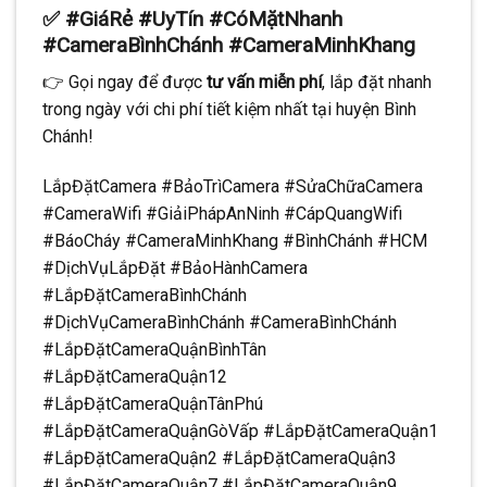
✅ #GiáRẻ #UyTín #CóMặtNhanh
#CameraBìnhChánh #CameraMinhKhang
👉 Gọi ngay để được
tư vấn miễn phí
, lắp đặt nhanh
trong ngày với chi phí tiết kiệm nhất tại huyện Bình
Chánh!
LắpĐặtCamera #BảoTrìCamera #SửaChữaCamera
#CameraWifi #GiảiPhápAnNinh #CápQuangWifi
#BáoCháy #CameraMinhKhang #BìnhChánh #HCM
#DịchVụLắpĐặt #BảoHànhCamera
#LắpĐặtCameraBìnhChánh
#DịchVụCameraBìnhChánh #CameraBìnhChánh
#LắpĐặtCameraQuậnBìnhTân
#LắpĐặtCameraQuận12
#LắpĐặtCameraQuậnTânPhú
#LắpĐặtCameraQuậnGòVấp #LắpĐặtCameraQuận1
#LắpĐặtCameraQuận2 #LắpĐặtCameraQuận3
#LắpĐặtCameraQuận7 #LắpĐặtCameraQuận9