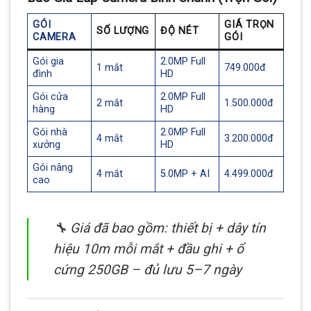
GÓI
GIÁ TRỌN
SỐ LƯỢNG
ĐỘ NÉT
CAMERA
GÓI
Gói gia
2.0MP Full
1 mắt
749.000đ
đình
HD
Gói cửa
2.0MP Full
2 mắt
1.500.000đ
hàng
HD
Gói nhà
2.0MP Full
4 mắt
3.200.000đ
xưởng
HD
Gói nâng
4 mắt
5.0MP + AI
4.499.000đ
cao
🔧 Giá đã bao gồm: thiết bị + dây tín
hiệu 10m mỗi mắt + đầu ghi + ổ
cứng 250GB – đủ lưu 5–7 ngày