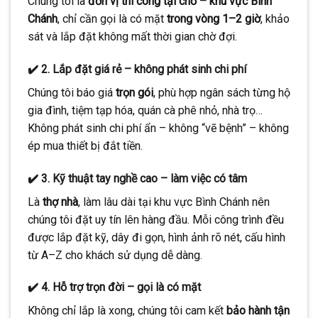
Chúng tôi là
đơn vị thi công tại chỗ – khu vực Bình
Chánh
, chỉ cần gọi là có mặt
trong vòng 1–2 giờ
, khảo
sát và lắp đặt không mất thời gian chờ đợi.
✔️ 2. Lắp đặt giá rẻ – không phát sinh chi phí
Chúng tôi báo giá
trọn gói
, phù hợp ngân sách từng hộ
gia đình, tiệm tạp hóa, quán cà phê nhỏ, nhà trọ…
Không phát sinh chi phí ẩn – không “vẽ bệnh” – không
ép mua thiết bị đắt tiền.
✔️ 3. Kỹ thuật tay nghề cao – làm việc có tâm
Là
thợ nhà
, làm lâu dài tại khu vực Bình Chánh nên
chúng tôi đặt uy tín lên hàng đầu. Mỗi công trình đều
được lắp đặt kỹ, dây đi gọn, hình ảnh rõ nét, cấu hình
từ A–Z cho khách sử dụng dễ dàng.
✔️ 4. Hỗ trợ trọn đời – gọi là có mặt
Không chỉ lắp là xong, chúng tôi cam kết
bảo hành tận