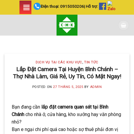
Skip
Điện thoại:
0915050206
| Hỗ trợ:
to
content
DỊCH VỤ TẠI CÁC KHU VỰC TIN
TỨC
LẮP ĐẶT CAMERA
DỊCH VỤ TẠI CÁC KHU VỰC
,
TIN TỨC
HUYỆN BÌNH CHÁNH
Lắp Đặt Camera Tại Huyện Bình Chánh –
Thợ Nhà Làm, Giá Rẻ, Uy Tín, Có Mặt Ngay!
SIÊU AN NINH VÀ SIÊU
TIẾT KIỆM | CAMERA
POSTED ON
27 THÁNG 5, 2025
BY
ADMIN
MINH KHANG
Bạn đang cần
lắp đặt camera quan sát tại Bình
20 Tháng 5, 2025
Chánh
cho nhà ở, cửa hàng, kho xưởng hay văn phòng
Với hơn 5 năm kinh nghiệm, Camera
nhỏ?
Minh Khang là đơn vị hàng đầu trong [...]
Bạn e ngại chi phí quá cao hoặc sợ thuê phải đơn vị