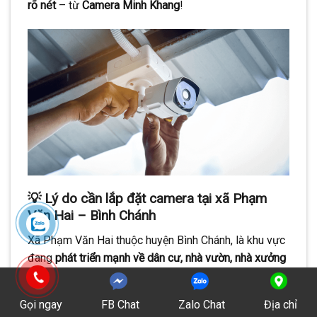
rõ nét
– từ
Camera Minh Khang
!
💡
Lý do cần lắp đặt camera tại xã Phạm
Văn Hai – Bình Chánh
Xã Phạm Văn Hai thuộc huyện Bình Chánh, là khu vực
đang
phát triển mạnh về dân cư, nhà vườn, nhà xưởng
nhỏ, kho chứa và tiểu thương
. Chính vì thế, nhu cầu
bảo vệ tài sản, kiểm soát người ra vào, quản lý hoạt
Gọi ngay
FB Chat
Zalo Chat
Địa chỉ
động từ xa là cực kỳ cần thiết. Dưới đây là những lý