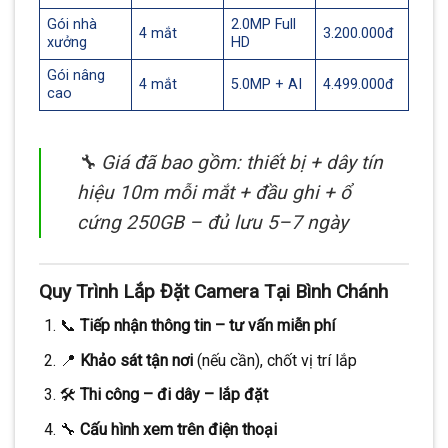
Gói nhà
2.0MP Full
4 mắt
3.200.000đ
xưởng
HD
Gói nâng
4 mắt
5.0MP + AI
4.499.000đ
cao
🔧 Giá đã bao gồm: thiết bị + dây tín
hiệu 10m mỗi mắt + đầu ghi + ổ
cứng 250GB – đủ lưu 5–7 ngày
Quy Trình Lắp Đặt Camera Tại Bình Chánh
📞
Tiếp nhận thông tin – tư vấn miễn phí
📍
Khảo sát tận nơi
(nếu cần), chốt vị trí lắp
🛠️
Thi công – đi dây – lắp đặt
🔧
Cấu hình xem trên điện thoại