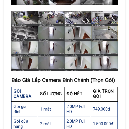
Báo Giá Lắp Camera Bình Chánh (Trọn Gói)
GÓI
GIÁ TRỌN
SỐ LƯỢNG
ĐỘ NÉT
CAMERA
GÓI
Gói gia
2.0MP Full
1 mắt
749.000đ
đình
HD
Gói cửa
2.0MP Full
2 mắt
1.500.000đ
hàng
HD