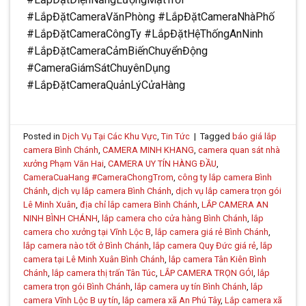
#LắpĐặtCameraVănPhòng #LắpĐặtCameraNhàPhố
#LắpĐặtCameraCôngTy #LắpĐặtHệThốngAnNinh
#LắpĐặtCameraCảmBiếnChuyểnĐộng
#CameraGiámSátChuyênDụng
#LắpĐặtCameraQuảnLýCửaHàng
Posted in
Dịch Vụ Tại Các Khu Vực
,
Tin Tức
|
Tagged
báo giá lắp
camera Bình Chánh
,
CAMERA MINH KHANG
,
camera quan sát nhà
xưởng Phạm Văn Hai
,
CAMERA UY TÍN HÀNG ĐẦU
,
CameraCuaHang #CameraChongTrom
,
công ty lắp camera Bình
Chánh
,
dịch vụ lắp camera Bình Chánh
,
dịch vụ lắp camera trọn gói
Lê Minh Xuân
,
địa chỉ lắp camera Bình Chánh
,
LẮP CAMERA AN
NINH BÌNH CHÁNH
,
lắp camera cho cửa hàng Bình Chánh
,
lắp
camera cho xưởng tại Vĩnh Lộc B
,
lắp camera giá rẻ Bình Chánh
,
lắp camera nào tốt ở Bình Chánh
,
lắp camera Quy Đức giá rẻ
,
lắp
camera tại Lê Minh Xuân Bình Chánh
,
lắp camera Tân Kiên Bình
Chánh
,
lắp camera thị trấn Tân Túc
,
LẮP CAMERA TRỌN GÓI
,
lắp
camera trọn gói Bình Chánh
,
lắp camera uy tín Bình Chánh
,
lắp
camera Vĩnh Lộc B uy tín
,
lắp camera xã An Phú Tây
,
Lắp camera xã