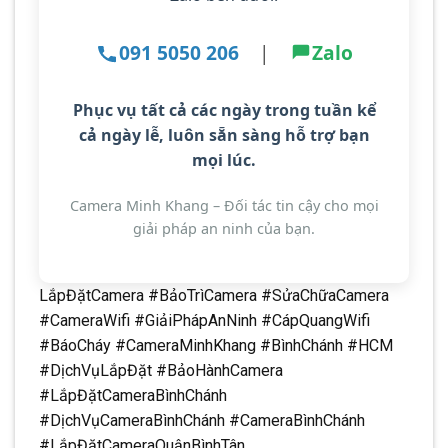
091 5050 206
|
Zalo
Phục vụ tất cả các ngày trong tuần kể
cả ngày lễ
, luôn sẵn sàng hỗ trợ bạn
mọi lúc.
Camera Minh Khang – Đối tác tin cậy cho mọi
giải pháp an ninh của bạn.
LắpĐặtCamera #BảoTrìCamera #SửaChữaCamera
#CameraWifi #GiảiPhápAnNinh #CápQuangWifi
#BáoCháy #CameraMinhKhang #BìnhChánh #HCM
#DịchVụLắpĐặt #BảoHànhCamera
#LắpĐặtCameraBìnhChánh
#DịchVụCameraBìnhChánh #CameraBìnhChánh
#LắpĐặtCameraQuậnBìnhTân