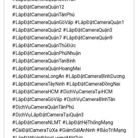
#LắpĐặtCameraQuận12
#LắpĐặtCameraQuậnTânPhú
#LắpĐặtCameraQuậnGòVấp #LắpĐặtCameraQuận1
#LắpĐặtCameraQuận2 #LắpĐặtCameraQuận3
#LắpĐặtCameraQuận7 #LắpĐặtCameraQuận9
#LắpĐặtCameraQuậnThủĐức
#LắpĐặtCameraQuậnPhúNhuận
#LắpĐặtCameraQuậnTanBinh
#LắpĐặtCameraQuậnHoangMai
#LắpĐặtCameraLongAn #LắpĐặtCameraBìnhDương
#LắpĐặtCameraTâyNinh #LắpĐặtCameraĐồngNai
#LắpĐặtCameraHCM #DịchVụCameraTạiHCM
#LắpĐặtCameraGòVấp #DịchVụCameraBìnhTân
#DịchVụCameraQuậnTânPhú
#DịchVụLắpĐặtCameraTạiQuận3
#LắpĐặtCameraNLMT #LắpĐặtHệThốngMạng
#CàiĐặtCameraTừXa #GiámSátAnNinh #BảoTrìMạng
#LắpĐặtĐiệnNăngLượngMặtTrời