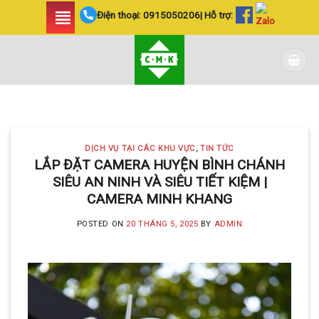
Skip
Điện thoại:
0915050206
| Hỗ trợ:
to
content
DỊCH VỤ TẠI CÁC KHU VỰC TIN
TỨC
LẮP ĐẶT CAMERA
DỊCH VỤ TẠI CÁC KHU VỰC
,
TIN TỨC
HUYỆN BÌNH CHÁNH
LẮP ĐẶT CAMERA HUYỆN BÌNH CHÁNH
SIÊU AN NINH VÀ SIÊU TIẾT KIỆM |
SIÊU AN NINH VÀ SIÊU
CAMERA MINH KHANG
TIẾT KIỆM | CAMERA
POSTED ON
20 THÁNG 5, 2025
BY
ADMIN
MINH KHANG
20 Tháng 5, 2025
Với hơn 5 năm kinh nghiệm, Camera
Minh Khang là đơn vị hàng đầu trong [...]