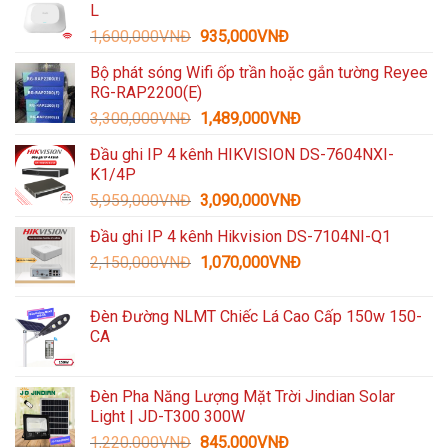
L
Giá
Giá
1,600,000
VNĐ
935,000
VNĐ
gốc
hiện
Bộ phát sóng Wifi ốp trần hoặc gắn tường Reyee
là:
tại
RG-RAP2200(E)
1,600,000VNĐ.
là:
Giá
Giá
3,300,000
VNĐ
1,489,000
VNĐ
935,000VNĐ.
gốc
hiện
Đầu ghi IP 4 kênh HIKVISION DS-7604NXI-
là:
tại
K1/4P
3,300,000VNĐ.
là:
Giá
Giá
5,959,000
VNĐ
3,090,000
VNĐ
1,489,000VNĐ.
gốc
hiện
Đầu ghi IP 4 kênh Hikvision DS-7104NI-Q1
là:
tại
Giá
Giá
2,150,000
VNĐ
5,959,000VNĐ.
1,070,000
VNĐ
là:
gốc
hiện
3,090,000VNĐ.
là:
tại
Đèn Đường NLMT Chiếc Lá Cao Cấp 150w 150-
2,150,000VNĐ.
là:
CA
1,070,000VNĐ.
Đèn Pha Năng Lượng Mặt Trời Jindian Solar
Light | JD-T300 300W
Giá
Giá
1,220,000
VNĐ
845,000
VNĐ