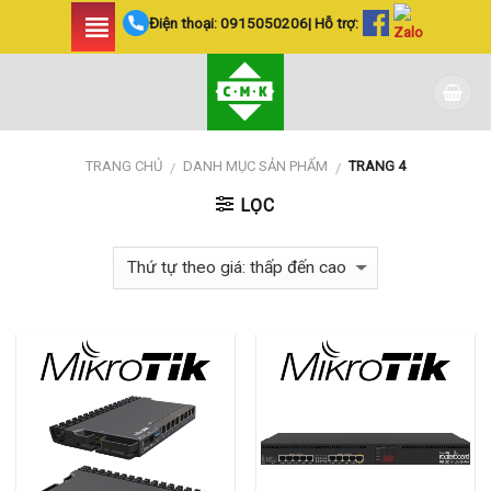
Skip
Điện thoại:
0915050206
| Hỗ trợ:
to
content
TRANG CHỦ
DANH MỤC SẢN PHẨM
TRANG 4
/
/
LỌC