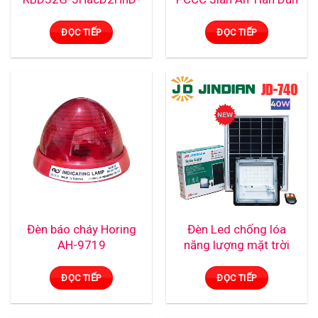
TC (HAP AC2)
(khói cam)
ĐỌC TIẾP
ĐỌC TIẾP
Đèn báo cháy Horing
Đèn Led chống lóa
AH-9719
năng lượng mặt trời
40w JINDIAN | JD-740
ĐỌC TIẾP
ĐỌC TIẾP