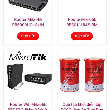
Router Mikrotik
Router Mikrotik
RB5009UG+S+IN
RB3011UiAS-RM
ĐỌC TIẾP
ĐỌC TIẾP
Router Wifi Mikrotik
Quả tạo khói diễn tập
RBD52G-5HacD2HnD-
PCCC Jian An Tian Dun