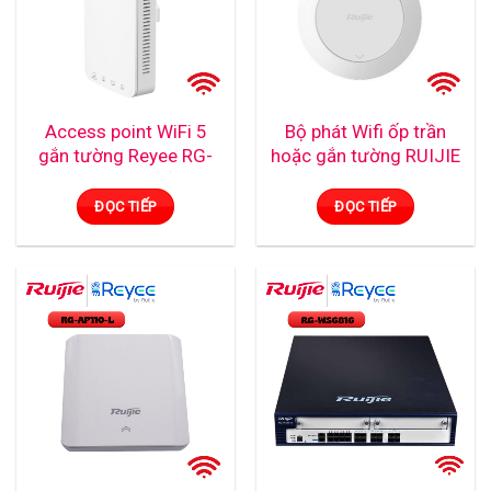
Access point WiFi 5
Bộ phát Wifi ốp trần
gắn tường Reyee RG-
hoặc gắn tường RUIJIE
RAP1200(P)
RG-AP880-I
ĐỌC TIẾP
ĐỌC TIẾP