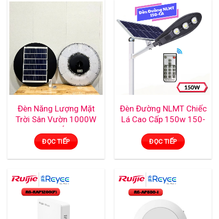
Đèn Năng Lượng Mặt
Đèn Đường NLMT Chiếc
Trời Sân Vườn 1000W
Lá Cao Cấp 150w 150-
UFO-1000 (Ánh Sáng
CA
Trắng)
ĐỌC TIẾP
ĐỌC TIẾP