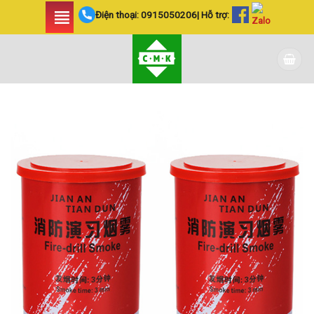
Skip
Điện thoại:
0915050206
| Hỗ trợ:
to
content