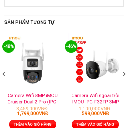
SẢN PHẨM TƯƠNG TỰ
-48%
-46%
Camera Wifi 8MP iMOU
Camera Wifi ngoài trời
Cruiser Dual 2 Pro (IPC-
IMOU IPC-F32FP 3MP
S7XFP-8U0WED)
3,459,000
VNĐ
1,100,000
VNĐ
Giá
Giá
Giá
Giá
1,799,000
VNĐ
599,000
VNĐ
gốc
hiện
gốc
hiện
là:
tại
là:
tại
THÊM VÀO GIỎ HÀNG
THÊM VÀO GIỎ HÀNG
3,459,000VNĐ.
là:
1,100,000VNĐ.
là: