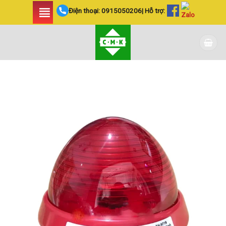
Skip
Điện thoại:
0915050206
| Hỗ trợ:
to
content