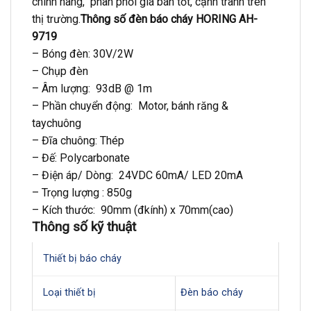
chính hãng, phân phối giá bán tốt, cạnh tranh trên
thị trường.
Thông số đèn báo cháy HORING AH-
9719
– Bóng đèn: 30V/2W
– Chụp đèn
– Âm lượng: 93dB @ 1m
– Phần chuyển động: Motor, bánh răng &
taychuông
– Đĩa chuông: Thép
– Đế: Polycarbonate
– Điện áp/ Dòng: 24VDC 60mA/ LED 20mA
– Trọng lượng : 850g
– Kích thước: 90mm (đkính) x 70mm(cao)
Thông số kỹ thuật
Thiết bị báo cháy
Loại thiết bị
Đèn báo cháy