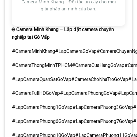
Camera Minh Khang – Đối tác tin cậy cho mọi
giải pháp an ninh của bạn.
🌐
Camera Minh Khang – Lắp đặt camera chuyên
nghiệp tại Gò Vấp
#CameraMinhKhang#LapCameraGoVap#CameraChuyenNg
#CameraThongMinhTPHCM#CameraCuaHangGoVap#Cam
#LapCameraQuanSatGoVap#CameraChoNhaTroGoVap#La
#CameraFullHDGoVap#LapCameraPhuongGoVap#LapCa
#LapCameraPhuong1GoVap#LapCameraPhuong3GoVap#
#LapCameraPhuong6GoVap#LapCameraPhuong7GoVap#
#LapCameraPhuong10GoVap#LapCameraPhuong11GoVa