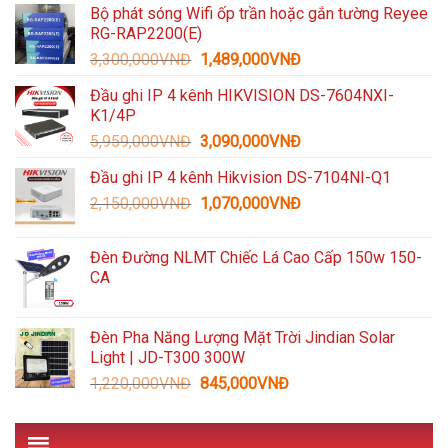
Bộ phát sóng Wifi ốp trần hoặc gắn tường Reyee
là:
tại
RG-RAP2200(E)
1,600,000VNĐ.
là:
Giá
Giá
3,300,000
VNĐ
1,489,000
VNĐ
935,000VNĐ.
gốc
hiện
Đầu ghi IP 4 kênh HIKVISION DS-7604NXI-
là:
tại
K1/4P
3,300,000VNĐ.
là:
Giá
Giá
5,959,000
VNĐ
3,090,000
VNĐ
1,489,000VNĐ.
gốc
hiện
Đầu ghi IP 4 kênh Hikvision DS-7104NI-Q1
là:
tại
Giá
Giá
2,150,000
VNĐ
5,959,000VNĐ.
1,070,000
VNĐ
là:
gốc
hiện
3,090,000VNĐ.
là:
tại
Đèn Đường NLMT Chiếc Lá Cao Cấp 150w 150-
2,150,000VNĐ.
là:
CA
1,070,000VNĐ.
Đèn Pha Năng Lượng Mặt Trời Jindian Solar
Light | JD-T300 300W
Giá
Giá
1,220,000
VNĐ
845,000
VNĐ
gốc
hiện
là:
tại
1,220,000VNĐ.
là: