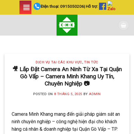
Skip
Điện thoại:
0915050206
| Hỗ trợ:
to
content
DỊCH VỤ TẠI CÁC KHU VỰC TIN
TỨC
LẮP ĐẶT CAMERA
DỊCH VỤ TẠI CÁC KHU VỰC
,
TIN TỨC
HUYỆN BÌNH CHÁNH
🎥 Lắp Đặt Camera An Ninh Từ Xa Tại Quận
Gò Vấp – Camera Minh Khang Uy Tín,
SIÊU AN NINH VÀ SIÊU
Chuyên Nghiệp 📷
TIẾT KIỆM | CAMERA
POSTED ON
8 THÁNG 5, 2025
BY
ADMIN
MINH KHANG
20 Tháng 5, 2025
Camera Minh Khang mang đến giải pháp giám sát an
Với hơn 5 năm kinh nghiệm, Camera
ninh chuyên nghiệp – công nghệ hiện đại cho khách
Minh Khang là đơn vị hàng đầu trong [...]
hàng cá nhân & doanh nghiệp tại Quận Gò Vấp – TP.