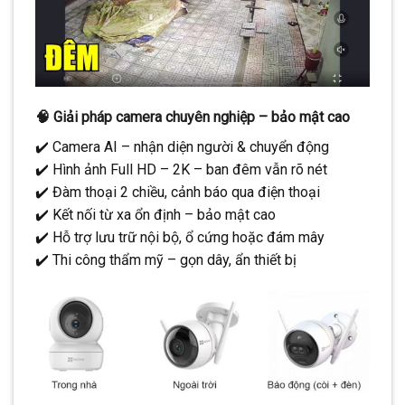
🧠
Giải pháp camera chuyên nghiệp – bảo mật cao
✔️ Camera AI – nhận diện người & chuyển động
✔️ Hình ảnh Full HD – 2K – ban đêm vẫn rõ nét
✔️ Đàm thoại 2 chiều, cảnh báo qua điện thoại
✔️ Kết nối từ xa ổn định – bảo mật cao
✔️ Hỗ trợ lưu trữ nội bộ, ổ cứng hoặc đám mây
✔️ Thi công thẩm mỹ – gọn dây, ẩn thiết bị