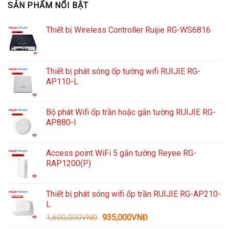
SẢN PHẨM NỔI BẬT
Thiết bị Wireless Controller Ruijie RG-WS6816
Thiết bị phát sóng ốp tường wifi RUIJIE RG-
AP110-L
Bộ phát Wifi ốp trần hoặc gắn tường RUIJIE RG-
AP880-I
Access point WiFi 5 gắn tường Reyee RG-
RAP1200(P)
Thiết bị phát sóng wifi ốp trần RUIJIE RG-AP210-
L
Giá
Giá
1,600,000
VNĐ
935,000
VNĐ
gốc
hiện