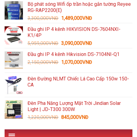
Bộ phát sóng Wifi ốp trần hoặc gắn tường Reyee
là:
tại
RG-RAP2200(E)
1,600,000VNĐ.
là:
Giá
Giá
3,300,000
VNĐ
1,489,000
VNĐ
935,000VNĐ.
gốc
hiện
Đầu ghi IP 4 kênh HIKVISION DS-7604NXI-
là:
tại
K1/4P
3,300,000VNĐ.
là:
Giá
Giá
5,959,000
VNĐ
3,090,000
VNĐ
1,489,000VNĐ.
gốc
hiện
Đầu ghi IP 4 kênh Hikvision DS-7104NI-Q1
là:
tại
Giá
Giá
2,150,000
VNĐ
5,959,000VNĐ.
1,070,000
VNĐ
là:
gốc
hiện
3,090,000VNĐ.
là:
tại
Đèn Đường NLMT Chiếc Lá Cao Cấp 150w 150-
2,150,000VNĐ.
là:
CA
1,070,000VNĐ.
Đèn Pha Năng Lượng Mặt Trời Jindian Solar
Light | JD-T300 300W
Giá
Giá
1,220,000
VNĐ
845,000
VNĐ
gốc
hiện
là:
tại
1,220,000VNĐ.
là: