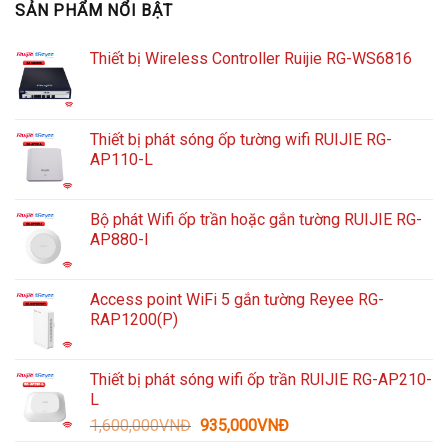
SẢN PHẨM NỔI BẬT
Thiết bị Wireless Controller Ruijie RG-WS6816
Thiết bị phát sóng ốp tường wifi RUIJIE RG-
AP110-L
Bộ phát Wifi ốp trần hoặc gắn tường RUIJIE RG-
AP880-I
Access point WiFi 5 gắn tường Reyee RG-
RAP1200(P)
Thiết bị phát sóng wifi ốp trần RUIJIE RG-AP210-
L
Giá
Giá
1,600,000
VNĐ
935,000
VNĐ
gốc
hiện