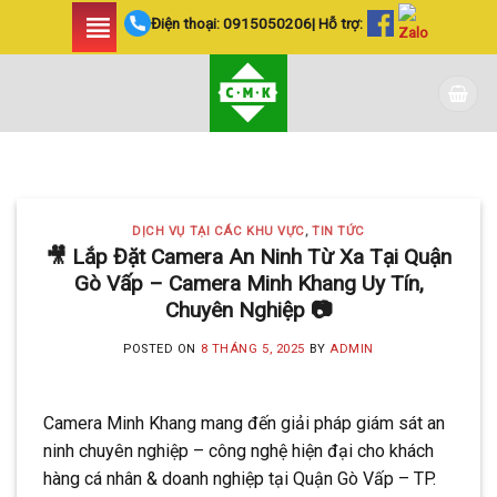
Skip
Điện thoại:
0915050206
| Hỗ trợ:
to
content
DỊCH VỤ TẠI CÁC KHU VỰC TIN
TỨC
LẮP ĐẶT CAMERA
DỊCH VỤ TẠI CÁC KHU VỰC
,
TIN TỨC
HUYỆN BÌNH CHÁNH
🎥 Lắp Đặt Camera An Ninh Từ Xa Tại Quận
Gò Vấp – Camera Minh Khang Uy Tín,
SIÊU AN NINH VÀ SIÊU
Chuyên Nghiệp 📷
TIẾT KIỆM | CAMERA
POSTED ON
8 THÁNG 5, 2025
BY
ADMIN
MINH KHANG
20 Tháng 5, 2025
Camera Minh Khang mang đến giải pháp giám sát an
Với hơn 5 năm kinh nghiệm, Camera
ninh chuyên nghiệp – công nghệ hiện đại cho khách
Minh Khang là đơn vị hàng đầu trong [...]
hàng cá nhân & doanh nghiệp tại Quận Gò Vấp – TP.