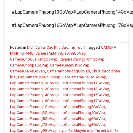
#LapCameraPhuong13GoVap#LapCameraPhuong14GoVa
#LapCameraPhuong16GoVap#LapCameraPhuong17GoVa
Posted in
Dịch Vụ Tại Các Khu Vực
,
Tin Tức
|
Tagged
CAMERA
MINH KHANG
,
CameraAnNinhGiaDinhGoVap
,
CameraChoCuaHangGoVap
,
CameraChongTromGoVap
,
CameraChoSpaGoVap
,
CameraGiamSatGoVap
,
CameraGiaReGoVap
,
CameraKhoXuongGoVap
,
Chưa được phân
loại
,
LapCamera360DoGoVap
,
LapCameraNhaTroGoVap
,
LapCameraPhuong10GoVap
,
LapCameraPhuong11GoVap
,
LapCameraPhuong12GoVap
,
LapCameraPhuong13GoVap
,
LapCameraPhuong14GoVap
,
LapCameraPhuong15GoVap
,
LapCameraPhuong16GoVap
,
LapCameraPhuong17GoVap
,
LapCameraPhuong1GoVap
,
LapCameraPhuong2GoVap
,
LapCameraPhuong3GoVap
,
LapCameraPhuong4GoVap
,
LapCameraPhuong5GoVap
,
LapCameraPhuong6GoVap
,
LapCameraPhuong7GoVap
,
LapCameraPhuong8GoVap
,
LapCameraPhuong9GoVap
,
style
,
Tin khuyến mãi
,
Tin nổi bật
,
Tin