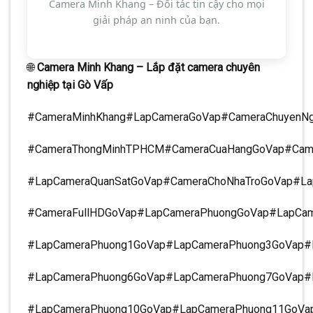
Camera Minh Khang – Đối tác tin cậy cho mọi
giải pháp an ninh của bạn.
🌐
Camera Minh Khang – Lắp đặt camera chuyên
nghiệp tại Gò Vấp
#CameraMinhKhang#LapCameraGoVap#CameraChuyenNg
#CameraThongMinhTPHCM#CameraCuaHangGoVap#Cam
#LapCameraQuanSatGoVap#CameraChoNhaTroGoVap#La
#CameraFullHDGoVap#LapCameraPhuongGoVap#LapCa
#LapCameraPhuong1GoVap#LapCameraPhuong3GoVap#
#LapCameraPhuong6GoVap#LapCameraPhuong7GoVap#
#LapCameraPhuong10GoVap#LapCameraPhuong11GoVa