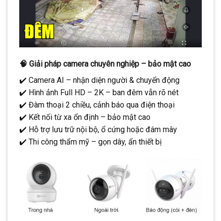
🧠
Giải pháp camera chuyên nghiệp – bảo mật cao
✔️ Camera AI – nhận diện người & chuyển động
✔️ Hình ảnh Full HD – 2K – ban đêm vẫn rõ nét
✔️ Đàm thoại 2 chiều, cảnh báo qua điện thoại
✔️ Kết nối từ xa ổn định – bảo mật cao
✔️ Hỗ trợ lưu trữ nội bộ, ổ cứng hoặc đám mây
✔️ Thi công thẩm mỹ – gọn dây, ẩn thiết bị