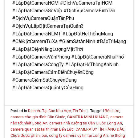
#LắpĐặtCameraHCM #DịchVụCameraTạiHCM
#LắpĐặtCameraGòVấp #DịchVụCameraBìnhTân
#DịchVụCameraQuậnTânPhú
#DịchVụLắpĐặtCameraTạiQuận3
#LắpĐặtCameraNLMT #LắpĐặtHệThốngMạng
#CàiĐặtCameraTừXa #GiámSátAnNinh #BảoTrìMạng
#LắpĐặtĐiệnNăngLượngMặtTrời
#LắpĐặtCameraVănPhòng #LắpĐặtCameraNhàPhố
#LắpĐặtCameraCôngTy #LắpĐặtHệThốngAnNinh
#LắpĐặtCameraCảmBiếnChuyểnĐộng
#CameraGiámSátChuyênDụng
#LắpĐặtCameraQuảnLýCửaHàng
Posted in
Dịch Vụ Tại Các Khu Vực
,
Tin Tức
|
Tagged
Bến Lức
,
camera cho gia đình Cần Giuộc
,
CAMERA MINH KHANG
,
camera
nào tốt nhất Long An
,
camera nhà xưởng tại Cần Giuộc Long An
,
camera quan sát tại thị trấn Bến Lức
,
CAMERA UY TÍN HÀNG ĐẦU
,
Chưa được phân loại
,
công ty camera uy tín tại Long An
,
hệ thống