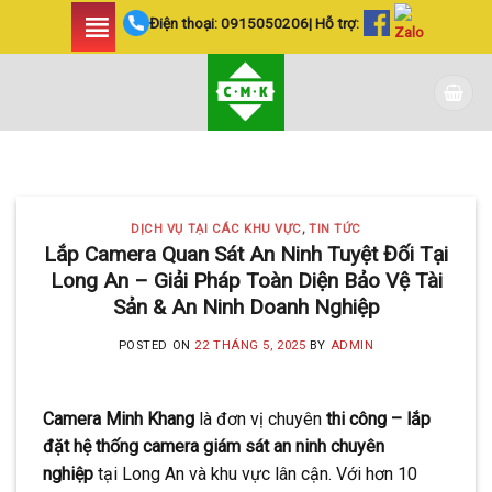
Skip
Điện thoại:
0915050206
| Hỗ trợ:
to
content
DỊCH VỤ TẠI CÁC KHU VỰC TIN
TỨC
LẮP ĐẶT CAMERA
DỊCH VỤ TẠI CÁC KHU VỰC
,
TIN TỨC
HUYỆN BÌNH CHÁNH
Lắp Camera Quan Sát An Ninh Tuyệt Đối Tại
Long An – Giải Pháp Toàn Diện Bảo Vệ Tài
SIÊU AN NINH VÀ SIÊU
Sản & An Ninh Doanh Nghiệp
TIẾT KIỆM | CAMERA
POSTED ON
22 THÁNG 5, 2025
BY
ADMIN
MINH KHANG
20 Tháng 5, 2025
Camera Minh Khang
là đơn vị chuyên
thi công – lắp
Với hơn 5 năm kinh nghiệm, Camera
đặt hệ thống camera giám sát an ninh chuyên
Minh Khang là đơn vị hàng đầu trong [...]
nghiệp
tại Long An và khu vực lân cận. Với hơn 10