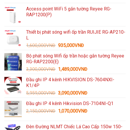
Access point WiFi 5 gắn tường Reyee RG-
RAP1200(P)
Thiết bị phát sóng wifi ốp trần RUIJIE RG-AP210-
L
Giá
Giá
1,600,000
VNĐ
935,000
VNĐ
gốc
hiện
Bộ phát sóng Wifi ốp trần hoặc gắn tường Reyee
là:
tại
RG-RAP2200(E)
1,600,000VNĐ.
là:
Giá
Giá
3,300,000
VNĐ
1,489,000
VNĐ
935,000VNĐ.
gốc
hiện
Đầu ghi IP 4 kênh HIKVISION DS-7604NXI-
là:
tại
K1/4P
3,300,000VNĐ.
là:
Giá
Giá
5,959,000
VNĐ
3,090,000
VNĐ
1,489,000VNĐ.
gốc
hiện
Đầu ghi IP 4 kênh Hikvision DS-7104NI-Q1
là:
tại
Giá
Giá
2,150,000
VNĐ
5,959,000VNĐ.
1,070,000
VNĐ
là:
gốc
hiện
3,090,000VNĐ.
là:
tại
Đèn Đường NLMT Chiếc Lá Cao Cấp 150w 150-
2,150,000VNĐ.
là: