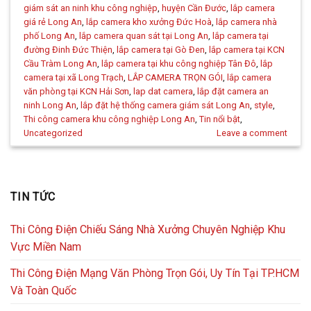
giám sát an ninh khu công nghiệp
,
huyện Cần Đước
,
lắp camera
giá rẻ Long An
,
lắp camera kho xưởng Đức Hoà
,
lắp camera nhà
phố Long An
,
lắp camera quan sát tại Long An
,
lắp camera tại
đường Đinh Đức Thiện
,
lắp camera tại Gò Đen
,
lắp camera tại KCN
Cầu Tràm Long An
,
lắp camera tại khu công nghiệp Tân Đô
,
lắp
camera tại xã Long Trạch
,
LẮP CAMERA TRỌN GÓI
,
lắp camera
văn phòng tại KCN Hải Sơn
,
lap dat camera
,
lắp đặt camera an
ninh Long An
,
lắp đặt hệ thống camera giám sát Long An
,
style
,
Thi công camera khu công nghiệp Long An
,
Tin nổi bật
,
Uncategorized
Leave a comment
TIN TỨC
Thi Công Điện Chiếu Sáng Nhà Xưởng Chuyên Nghiệp Khu
Vực Miền Nam
Thi Công Điện Mạng Văn Phòng Trọn Gói, Uy Tín Tại TP.HCM
Và Toàn Quốc