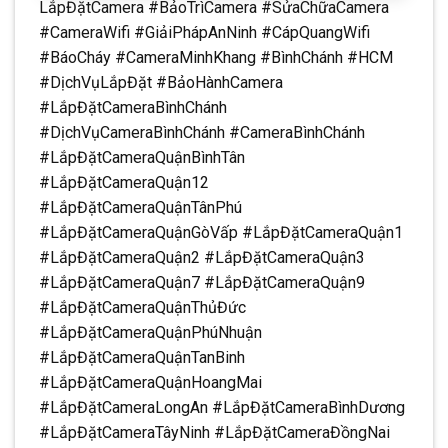
LắpĐặtCamera #BảoTrìCamera #SửaChữaCamera
#CameraWifi #GiảiPhápAnNinh #CápQuangWifi
#BáoCháy #CameraMinhKhang #BìnhChánh #HCM
#DịchVụLắpĐặt #BảoHànhCamera
#LắpĐặtCameraBìnhChánh
#DịchVụCameraBìnhChánh #CameraBìnhChánh
#LắpĐặtCameraQuậnBìnhTân
#LắpĐặtCameraQuận12
#LắpĐặtCameraQuậnTânPhú
#LắpĐặtCameraQuậnGòVấp #LắpĐặtCameraQuận1
#LắpĐặtCameraQuận2 #LắpĐặtCameraQuận3
#LắpĐặtCameraQuận7 #LắpĐặtCameraQuận9
#LắpĐặtCameraQuậnThủĐức
#LắpĐặtCameraQuậnPhúNhuận
#LắpĐặtCameraQuậnTanBinh
#LắpĐặtCameraQuậnHoangMai
#LắpĐặtCameraLongAn #LắpĐặtCameraBìnhDương
#LắpĐặtCameraTâyNinh #LắpĐặtCameraĐồngNai