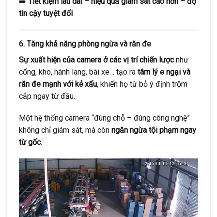
➡️
Tiết kiệm lâu dài – hiệu quả giám sát cao hơn – độ
tin cậy tuyệt đối
6. Tăng khả năng phòng ngừa và răn đe
Sự xuất hiện của camera ở các vị trí chiến lược
như
cổng, kho, hành lang, bãi xe… tạo ra
tâm lý e ngại và
răn đe mạnh với kẻ xấu
, khiến họ từ bỏ ý định trộm
cắp ngay từ đầu.
Một hệ thống camera “đúng chỗ – đúng công nghệ”
không chỉ giám sát, mà còn
ngăn ngừa tội phạm ngay
từ gốc
.