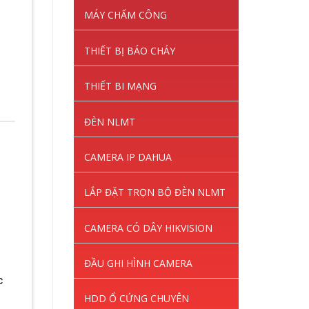
MÁY CHẤM CÔNG
THIẾT BỊ BÁO CHÁY
THIẾT BI MẠNG
ĐÈN NLMT
CAMERA IP DAHUA
LẮP ĐẶT TRỌN BỘ ĐÈN NLMT
CAMERA CÓ DÂY HIKVISION
ĐẦU GHI HÌNH CAMERA
c
HDD Ổ CỨNG CHUYÊN