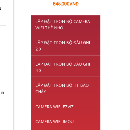
Giá
Giá
845,000
VNĐ
u
gốc
hiện
là:
tại
LẮP ĐẶT TRỌN BỘ CAMERA
1,220,000VNĐ.
là:
WIFI THẺ NHỚ
845,000VNĐ.
LĂP ĐẶT TRỌN BỘ ĐẦU GHI
2.0
LĂP ĐẶT TRỌN BỘ ĐẦU GHI
4.0
LẮP ĐẶT TRỌN BỘ HT BÁO
CHÁY
nh
CAMERA WIFI EZVIZ
CAMERA WIFI IMOU