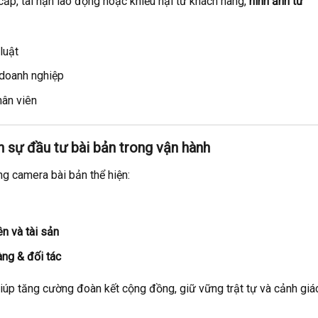
cắp, tai nạn lao động hoặc khiếu nại từ khách hàng,
hình ảnh từ
luật
n doanh nghiệp
hân viên
n sự đầu tư bài bản trong vận hành
g camera bài bản thể hiện:
n và tài sản
àng & đối tác
giúp tăng cường đoàn kết cộng đồng, giữ vững trật tự và cảnh giá