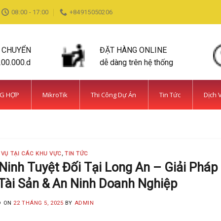
08:00 - 17:00
+84915050206
N CHUYỂN
ĐẶT HÀNG ONLINE
200.000.d
dễ dàng trên hệ thống
NG HỢP
MikroTik
Thi Công Dự Án
Tin Tức
Dịch 
DỊCH VỤ TẠI CÁC KHU VỰC TIN TỨC
ỆN BÌNH CHÁNH SIÊU AN NINH VÀ SIÊU
MINH KHANG
20 Tháng 5, 2025
 VỤ TẠI CÁC KHU VỰC
,
TIN TỨC
 năm kinh nghiệm, Camera Minh Khang là đơn vị hàng đầu t
inh Tuyệt Đối Tại Long An – Giải Pháp
Tài Sản & An Ninh Doanh Nghiệp
CONTINUE READING
→
D ON
22 THÁNG 5, 2025
BY
ADMIN