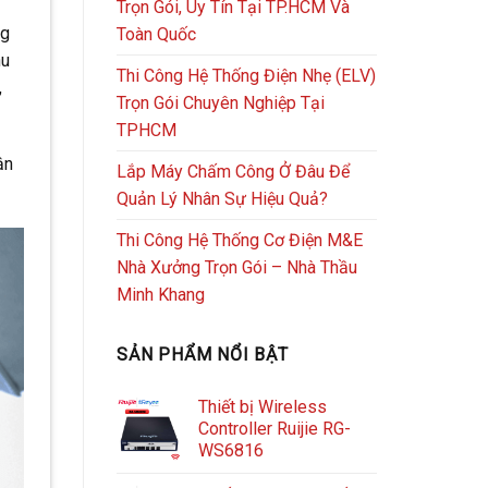
Trọn Gói, Uy Tín Tại TP.HCM Và
ng
Toàn Quốc
hu
Thi Công Hệ Thống Điện Nhẹ (ELV)
,
Trọn Gói Chuyên Nghiệp Tại
TPHCM
ận
Lắp Máy Chấm Công Ở Đâu Để
Quản Lý Nhân Sự Hiệu Quả?
Thi Công Hệ Thống Cơ Điện M&E
Nhà Xưởng Trọn Gói – Nhà Thầu
Minh Khang
SẢN PHẨM NỔI BẬT
Thiết bị Wireless
Controller Ruijie RG-
WS6816