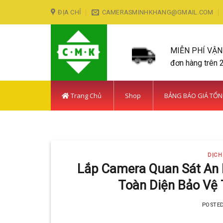
Skip
ĐỊA CHỈ
CAMERASMINHKHANG@GMAIL.COM
to
content
MIỄN PHÍ VẬ
đơn hàng trên 
Trang Chủ
Shop
BẢNG BÁO GIÁ TỔ
LẮP ĐẶT CAMERA HUY
DỊCH
Với hơn 5
Lắp Camera Quan Sát An N
Toàn Diện Bảo Vệ 
POSTE