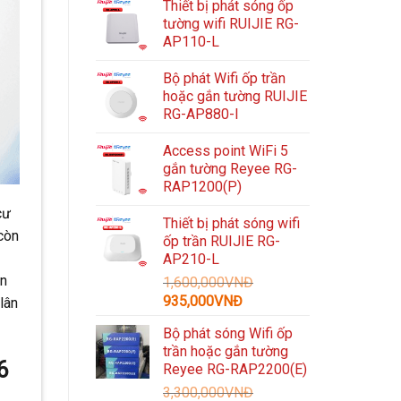
Thiết bị phát sóng ốp
tường wifi RUIJIE RG-
AP110-L
Bộ phát Wifi ốp trần
hoặc gắn tường RUIJIE
RG-AP880-I
Access point WiFi 5
gắn tường Reyee RG-
RAP1200(P)
cư
Thiết bị phát sóng wifi
còn
ốp trần RUIJIE RG-
AP210-L
ôn
1,600,000
VNĐ
Giá
Giá
935,000
VNĐ
lân
gốc
hiện
Bộ phát sóng Wifi ốp
là:
tại
trần hoặc gắn tường
1,600,000VNĐ.
là:
6
Reyee RG-RAP2200(E)
935,000VNĐ.
3,300,000
VNĐ