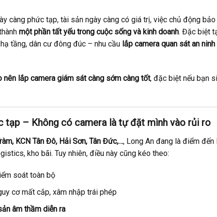
ngày càng phức tạp, tài sản ngày càng có giá trị, việc chủ động bảo
 thành
một phần tất yếu trong cuộc sống và kinh doanh
. Đặc biệt t
, hạ tầng, dân cư đông đúc – nhu cầu
lắp camera quan sát an ninh
o nên lắp camera giám sát càng sớm càng tốt
, đặc biệt nếu bạn s
c tạp – Không có camera là tự đặt mình vào rủi ro
àm, KCN Tân Đô, Hải Sơn, Tân Đức,…
, Long An đang là điểm đến 
istics, kho bãi. Tuy nhiên, điều này cũng kéo theo:
iểm soát toàn bộ
nguy cơ mất cắp, xâm nhập trái phép
 sản âm thầm diễn ra