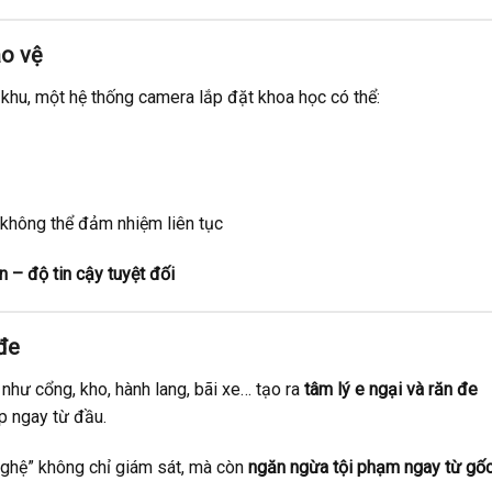
ảo vệ
 khu, một hệ thống camera lắp đặt khoa học có thể:
không thể đảm nhiệm liên tục
n – độ tin cậy tuyệt đối
đe
như cổng, kho, hành lang, bãi xe… tạo ra
tâm lý e ngại và răn đe
ắp ngay từ đầu.
ghệ” không chỉ giám sát, mà còn
ngăn ngừa tội phạm ngay từ gố