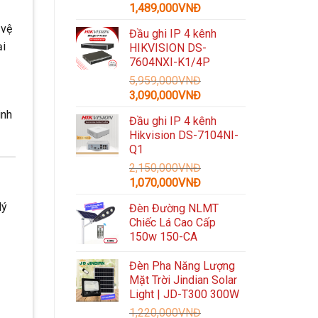
Giá
Giá
1,489,000
VNĐ
gốc
hiện
 vệ
Đầu ghi IP 4 kênh
là:
tại
ại
HIKVISION DS-
3,300,000VNĐ.
là:
7604NXI-K1/4P
1,489,000VNĐ.
5,959,000
VNĐ
Giá
Giá
3,090,000
VNĐ
gốc
hiện
inh
Đầu ghi IP 4 kênh
là:
tại
Hikvision DS-7104NI-
5,959,000VNĐ.
là:
Q1
3,090,000VNĐ.
2,150,000
VNĐ
Giá
Giá
1,070,000
VNĐ
gốc
hiện
lý
Đèn Đường NLMT
là:
tại
Chiếc Lá Cao Cấp
2,150,000VNĐ.
là:
150w 150-CA
1,070,000VNĐ.
Đèn Pha Năng Lượng
Mặt Trời Jindian Solar
Light | JD-T300 300W
1,220,000
VNĐ