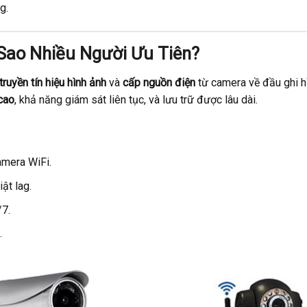
g.
 Sao Nhiều Người Ưu Tiên?
truyền tín hiệu hình ảnh
và
cấp nguồn điện
từ camera về đầu ghi h
cao
, khả năng giám sát liên tục, và lưu trữ được lâu dài.
amera WiFi.
ật lag.
/7.
.