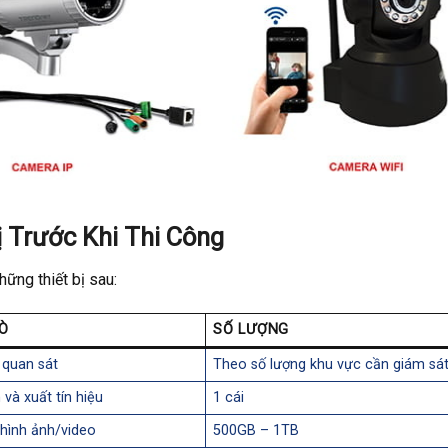
ị Trước Khi Thi Công
ững thiết bị sau:
Ò
SỐ LƯỢNG
ị quan sát
Theo số lượng khu vực cần giám sá
 và xuất tín hiệu
1 cái
 hình ảnh/video
500GB – 1TB