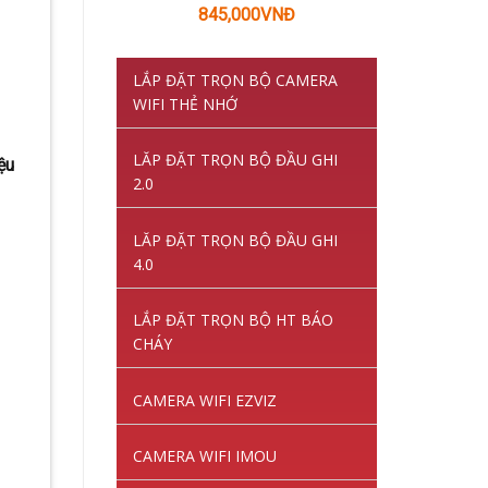
Giá
Giá
845,000
VNĐ
gốc
hiện
là:
tại
LẮP ĐẶT TRỌN BỘ CAMERA
1,220,000VNĐ.
là:
WIFI THẺ NHỚ
845,000VNĐ.
LĂP ĐẶT TRỌN BỘ ĐẦU GHI
ệu
2.0
LĂP ĐẶT TRỌN BỘ ĐẦU GHI
4.0
LẮP ĐẶT TRỌN BỘ HT BÁO
CHÁY
CAMERA WIFI EZVIZ
CAMERA WIFI IMOU