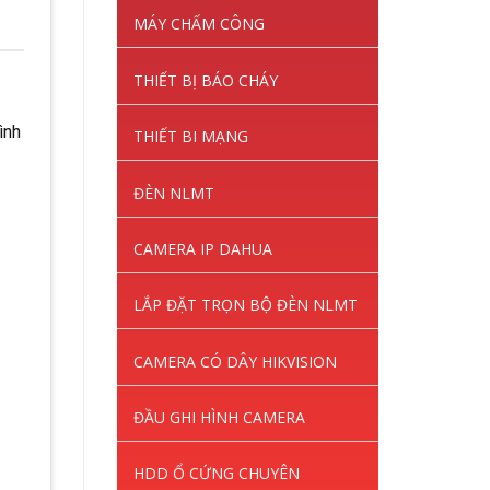
MÁY CHẤM CÔNG
THIẾT BỊ BÁO CHÁY
ình
THIẾT BI MẠNG
ĐÈN NLMT
CAMERA IP DAHUA
LẮP ĐẶT TRỌN BỘ ĐÈN NLMT
CAMERA CÓ DÂY HIKVISION
ĐẦU GHI HÌNH CAMERA
HDD Ổ CỨNG CHUYÊN