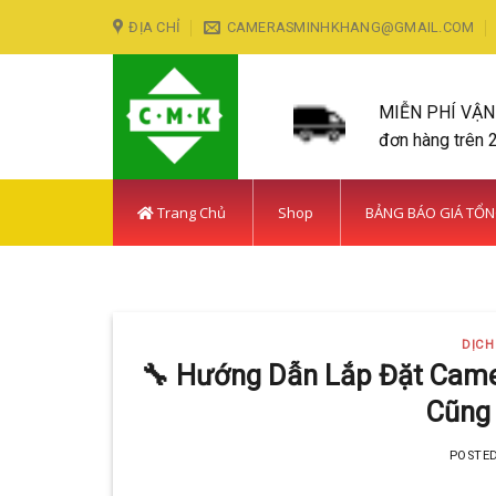
Skip
ĐỊA CHỈ
CAMERASMINHKHANG@GMAIL.COM
to
content
MIỄN PHÍ VẬ
đơn hàng trên 
Trang Chủ
Shop
BẢNG BÁO GIÁ TỔ
LẮP ĐẶT CAMERA HUY
DỊCH
Với hơn 5
🔧 Hướng Dẫn Lắp Đặt Camer
Cũng
POSTE