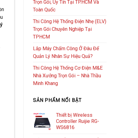
Trọn Gói, Uy Tín Tại TP.HCM Và
òn
Toàn Quốc
ều
Thi Công Hệ Thống Điện Nhẹ (ELV)
lý
Trọn Gói Chuyên Nghiệp Tại
TPHCM
,
Lắp Máy Chấm Công Ở Đâu Để
Quản Lý Nhân Sự Hiệu Quả?
Thi Công Hệ Thống Cơ Điện M&E
Nhà Xưởng Trọn Gói – Nhà Thầu
Minh Khang
SẢN PHẨM NỔI BẬT
Thiết bị Wireless
Controller Ruijie RG-
WS6816