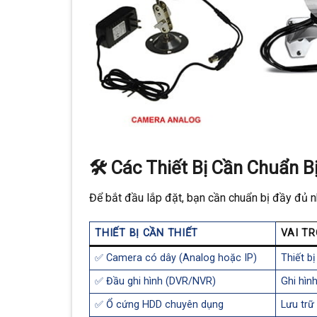
🛠️ Các Thiết Bị Cần Chuẩn B
Để bắt đầu lắp đặt, bạn cần chuẩn bị đầy đủ nh
THIẾT BỊ CẦN THIẾT
VAI TR
✅ Camera có dây (Analog hoặc IP)
Thiết b
✅ Đầu ghi hình (DVR/NVR)
Ghi hình
✅ Ổ cứng HDD chuyên dụng
Lưu trữ