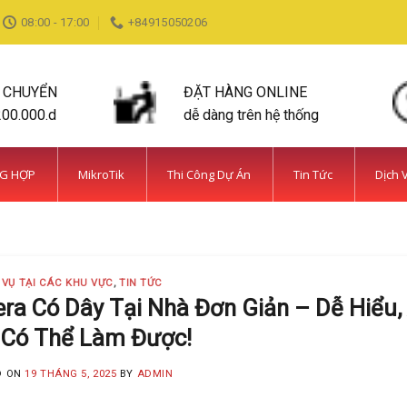
08:00 - 17:00
+84915050206
N CHUYỂN
ĐẶT HÀNG ONLINE
200.000.d
dễ dàng trên hệ thống
NG HỢP
MikroTik
Thi Công Dự Án
Tin Tức
Dịch 
DỊCH VỤ TẠI CÁC KHU VỰC TIN TỨC
ỆN BÌNH CHÁNH SIÊU AN NINH VÀ SIÊU
MINH KHANG
20 Tháng 5, 2025
 VỤ TẠI CÁC KHU VỰC
,
TIN TỨC
 năm kinh nghiệm, Camera Minh Khang là đơn vị hàng đầu t
a Có Dây Tại Nhà Đơn Giản – Dễ Hiểu, 
 Có Thể Làm Được!
CONTINUE READING
→
D ON
19 THÁNG 5, 2025
BY
ADMIN