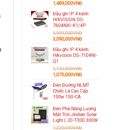
Giá
Giá
1,489,000
VNĐ
gốc
hiện
Đầu ghi IP 4 kênh
là:
tại
i
HIKVISION DS-
3,300,000VNĐ.
là:
7604NXI-K1/4P
1,489,000VNĐ.
5,959,000
VNĐ
Giá
Giá
3,090,000
VNĐ
gốc
hiện
g
Đầu ghi IP 4 kênh
là:
tại
Hikvision DS-7104NI-
5,959,000VNĐ.
là:
Q1
3,090,000VNĐ.
2,150,000
VNĐ
Giá
Giá
1,070,000
VNĐ
gốc
hiện
Đèn Đường NLMT
là:
tại
Chiếc Lá Cao Cấp
2,150,000VNĐ.
là:
150w 150-CA
1,070,000VNĐ.
Đèn Pha Năng Lượng
Mặt Trời Jindian Solar
Light | JD-T300 300W
1,220,000
VNĐ