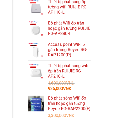
Thiết bị phát sóng ốp
tường wifi RUIJIE RG-
AP110-L
Bộ phát Wifi ốp trần
hoặc gắn tường RUIJIE
RG-AP880-I
Access point WiFi 5
gắn tường Reyee RG-
RAP1200(P)
Thiết bị phát sóng wifi
ốp trần RUIJIE RG-
AP210-L
1,600,000
VNĐ
Giá
Giá
935,000
VNĐ
gốc
hiện
Bộ phát sóng Wifi ốp
là:
tại
trần hoặc gắn tường
1,600,000VNĐ.
là:
Reyee RG-RAP2200(E)
935,000VNĐ.
3,300,000
VNĐ