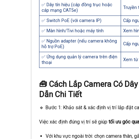
✅ Dây tín hiệu (cáp đồng trục hoặc
Truyền 
cáp mạng CAT5e)
✅ Switch PoE (với camera IP)
Cấp ngu
✅ Màn hình/Tivi hoặc máy tính
Xem hìn
✅ Nguồn adapter (nếu camera không
Cấp ngu
hỗ trợ PoE)
✅ Ứng dụng quản lý camera trên điện
Xem từ 
thoại
🧰 Cách Lắp Camera Có Dây
Dẫn Chi Tiết
🔹 Bước 1: Khảo sát & xác định vị trí lắp đặt 
Việc xác định đúng vị trí sẽ giúp
tối ưu góc qua
Với khu vực ngoài trời: chọn camera thân, gắ