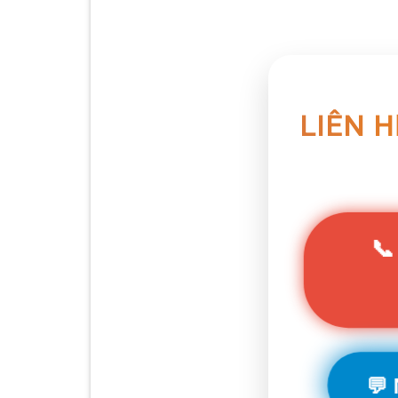
LIÊN 
📞
💬