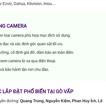
như Ezviz, Dahua, Kbvision, Imou…
ỐNG CAMERA
họn loại camera phù hợp mục đích sử dụng.
 đo đạc và xác định góc quan sát tối ưu.
 tường, cố định giá đỡ, đảm bảo an toàn điện.
 xem camera từ xa qua điện thoại.
và bảo hành tận nơi chu đáo.
 LẮP ĐẶT PHỔ BIẾN TẠI GÒ VẤP
tuyến đường:
Quang Trung, Nguyễn Kiệm, Phan Huy Ích, Lê