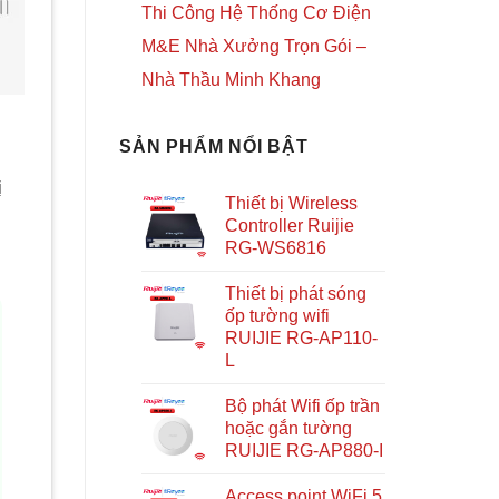
Thi Công Hệ Thống Cơ Điện
M&E Nhà Xưởng Trọn Gói –
Nhà Thầu Minh Khang
SẢN PHẨM NỔI BẬT
ị
Thiết bị Wireless
Controller Ruijie
RG-WS6816
Thiết bị phát sóng
ốp tường wifi
RUIJIE RG-AP110-
L
Bộ phát Wifi ốp trần
hoặc gắn tường
RUIJIE RG-AP880-I
Access point WiFi 5