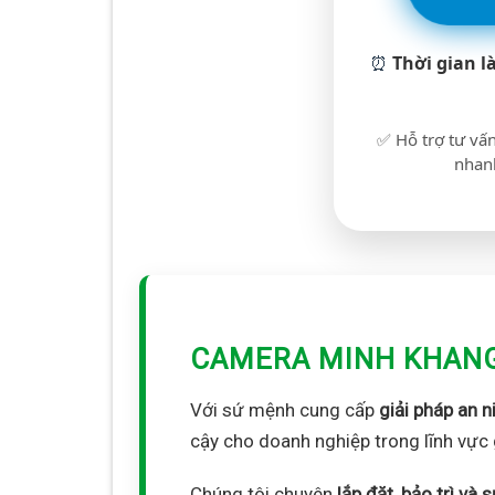
⏰
Thời gian l
✅ Hỗ trợ tư vấn
nhanh
CAMERA MINH KHAN
Với sứ mệnh cung cấp
giải pháp an n
cậy cho doanh nghiệp trong lĩnh vực 
Chúng tôi chuyên
lắp đặt, bảo trì v