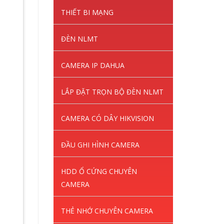
THIẾT BI MẠNG
ĐÈN NLMT
CAMERA IP DAHUA
LẮP ĐẶT TRỌN BỘ ĐÈN NLMT
CAMERA CÓ DÂY HIKVISION
ĐẦU GHI HÌNH CAMERA
HDD Ổ CỨNG CHUYÊN
CAMERA
THẺ NHỚ CHUYÊN CAMERA