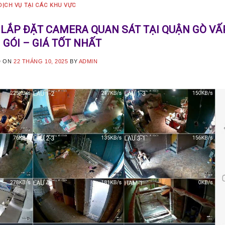
DỊCH VỤ TẠI CÁC KHU VỰC
năm kinh nghiệm, Camera Minh Khang là đơn vị hàng đầu 
LẮP ĐẶT CAMERA QUAN SÁT TẠI QUẬN GÒ VẤ
CONTINUE READING
→
 GÓI – GIÁ TỐT NHẤT
D ON
22 THÁNG 10, 2025
BY
ADMIN