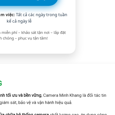
àm việc:
Tất cả các ngày trong tuần
kể cả ngày lễ
 miễn phí – khảo sát tận nơi – lắp đặt
 chóng – phục vụ tận tâm!
G
inh tối ưu và bền vững
, Camera Minh Khang là đối tác tin
giám sát, bảo vệ và vận hành hiệu quả.
à sửa chữa hệ thống camera
chất lượng cao, áp dụng công