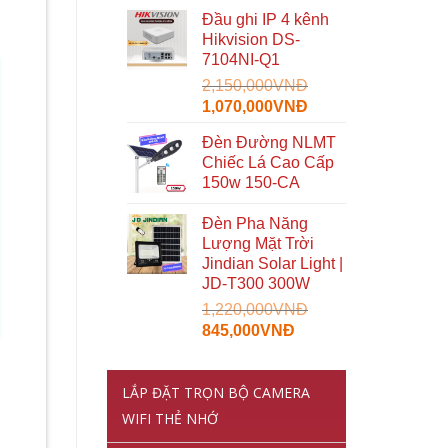
gốc
hiện
Đầu ghi IP 4 kênh
là:
tại
Hikvision DS-
5,959,000VNĐ.
là:
7104NI-Q1
3,090,000VNĐ.
2,150,000
VNĐ
Giá
Giá
1,070,000
VNĐ
gốc
hiện
Đèn Đường NLMT
là:
tại
Chiếc Lá Cao Cấp
2,150,000VNĐ.
là:
150w 150-CA
1,070,000VNĐ.
Đèn Pha Năng
Lượng Mặt Trời
Jindian Solar Light |
JD-T300 300W
1,220,000
VNĐ
Giá
Giá
845,000
VNĐ
gốc
hiện
là:
tại
LẮP ĐẶT TRỌN BỘ CAMERA
1,220,000VNĐ.
là:
845,000VNĐ.
WIFI THẺ NHỚ