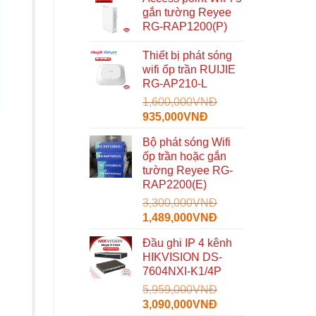
gắn tường Reyee
RG-RAP1200(P)
Thiết bị phát sóng
wifi ốp trần RUIJIE
RG-AP210-L
1,600,000
VNĐ
Giá
Giá
935,000
VNĐ
gốc
hiện
Bộ phát sóng Wifi
là:
tại
ốp trần hoặc gắn
1,600,000VNĐ.
là:
tường Reyee RG-
935,000VNĐ.
RAP2200(E)
3,300,000
VNĐ
Giá
Giá
1,489,000
VNĐ
gốc
hiện
Đầu ghi IP 4 kênh
là:
tại
HIKVISION DS-
3,300,000VNĐ.
là:
7604NXI-K1/4P
1,489,000VNĐ.
5,959,000
VNĐ
Giá
Giá
3,090,000
VNĐ