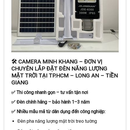
🛠️
CAMERA MINH KHANG – ĐƠN VỊ
CHUYÊN LẮP ĐẶT ĐÈN NĂNG LƯỢNG
MẶT TRỜI TẠI TP.HCM – LONG AN – TIỀN
GIANG
✅ Thi công nhanh gọn – tư vấn tận nơi
✅ Đèn chính hãng – bảo hành 1–3 năm
✅ Nhiều mẫu mã từ dân dụng đến công nghiệp:
Đèn pha năng lượng mặt trời treo tường