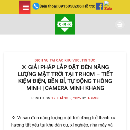
Skip
Điện thoại:
0915050206
| Hỗ trợ:
to
content
DỊCH VỤ TẠI CÁC KHU VỰC TIN
TỨC
LẮP ĐẶT CAMERA
DỊCH VỤ TẠI CÁC KHU VỰC
,
TIN TỨC
HUYỆN BÌNH CHÁNH
🔆 GIẢI PHÁP LẮP ĐẶT ĐÈN NĂNG
LƯỢNG MẶT TRỜI TẠI TP.HCM – TIẾT
SIÊU AN NINH VÀ SIÊU
KIỆM ĐIỆN, BỀN BỈ, TỰ ĐỘNG THÔNG
TIẾT KIỆM | CAMERA
MINH | CAMERA MINH KHANG
MINH KHANG
POSTED ON
12 THÁNG 5, 2025
BY
ADMIN
20 Tháng 5, 2025
Với hơn 5 năm kinh nghiệm, Camera
🌞 Vì sao đèn năng lượng mặt trời đang trở thành xu
Minh Khang là đơn vị hàng đầu trong [...]
hướng tất yếu tại khu dân cư, xí nghiệp, nhà máy và