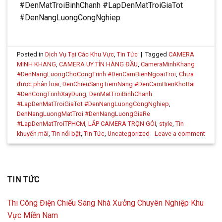
#DenMatTroiBinhChanh #LapDenMatTroiGiaTot
#DenNangLuongCongNghiep
Posted in
Dịch Vụ Tại Các Khu Vực
,
Tin Tức
|
Tagged
CAMERA
MINH KHANG
,
CAMERA UY TÍN HÀNG ĐẦU
,
CameraMinhKhang
#DenNangLuongChoCongTrinh #DenCamBienNgoaiTroi
,
Chưa
được phân loại
,
DenChieuSangTiemNang #DenCamBienKhoBai
#DenCongTrinhXayDung
,
DenMatTroiBinhChanh
#LapDenMatTroiGiaTot #DenNangLuongCongNghiep
,
DenNangLuongMatTroi #DenNangLuongGiaRe
#LapDenMatTroiTPHCM
,
LẮP CAMERA TRỌN GÓI
,
style
,
Tin
khuyến mãi
,
Tin nổi bật
,
Tin Tức
,
Uncategorized
Leave a comment
TIN TỨC
Thi Công Điện Chiếu Sáng Nhà Xưởng Chuyên Nghiệp Khu
Vực Miền Nam