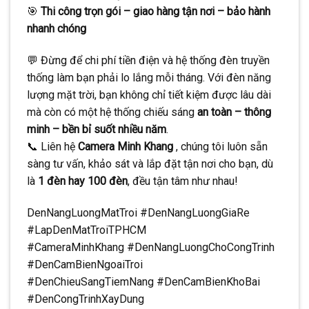
🎯
Thi công trọn gói – giao hàng tận nơi – bảo hành
nhanh chóng
💬 Đừng để chi phí tiền điện và hệ thống đèn truyền
thống làm bạn phải lo lắng mỗi tháng. Với đèn năng
lượng mặt trời, bạn không chỉ tiết kiệm được lâu dài
mà còn có một hệ thống chiếu sáng
an toàn – thông
minh – bền bỉ suốt nhiều năm
.
📞 Liên hệ
Camera Minh Khang
, chúng tôi luôn sẵn
sàng tư vấn, khảo sát và lắp đặt tận nơi cho bạn, dù
là
1 đèn hay 100 đèn
, đều tận tâm như nhau!
DenNangLuongMatTroi #DenNangLuongGiaRe
#LapDenMatTroiTPHCM
#CameraMinhKhang #DenNangLuongChoCongTrinh
#DenCamBienNgoaiTroi
#DenChieuSangTiemNang #DenCamBienKhoBai
#DenCongTrinhXayDung