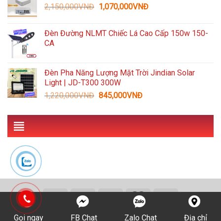
Giá
Giá
2,150,000
VNĐ
5,959,000VNĐ.
1,070,000
VNĐ
là:
gốc
hiện
3,090,000VNĐ.
là:
tại
Đèn Đường NLMT Chiếc Lá Cao Cấp 150w 150-
2,150,000VNĐ.
là:
CA
1,070,000VNĐ.
Đèn Pha Năng Lượng Mặt Trời Jindian Solar
Light | JD-T300 300W
Giá
Giá
1,220,000
VNĐ
845,000
VNĐ
gốc
hiện
là:
tại
1,220,000VNĐ.
là:
845,000VNĐ.
Copyright 2026 ©
cameraminhkhang.net
Gọi ngay
FB Chat
Zalo Chat
Địa chỉ