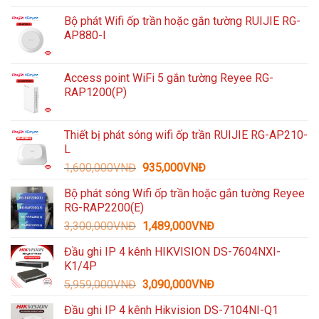
Bộ phát Wifi ốp trần hoặc gắn tường RUIJIE RG-
AP880-I
Access point WiFi 5 gắn tường Reyee RG-
RAP1200(P)
Thiết bị phát sóng wifi ốp trần RUIJIE RG-AP210-
L
Giá
Giá
1,600,000
VNĐ
935,000
VNĐ
gốc
hiện
Bộ phát sóng Wifi ốp trần hoặc gắn tường Reyee
là:
tại
RG-RAP2200(E)
1,600,000VNĐ.
là:
Giá
Giá
3,300,000
VNĐ
1,489,000
VNĐ
935,000VNĐ.
gốc
hiện
Đầu ghi IP 4 kênh HIKVISION DS-7604NXI-
là:
tại
K1/4P
3,300,000VNĐ.
là:
Giá
Giá
5,959,000
VNĐ
3,090,000
VNĐ
1,489,000VNĐ.
gốc
hiện
Đầu ghi IP 4 kênh Hikvision DS-7104NI-Q1
là:
tại