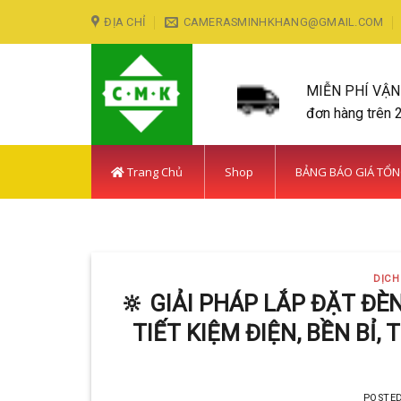
Skip
ĐỊA CHỈ
CAMERASMINHKHANG@GMAIL.COM
to
content
MIỄN PHÍ VẬ
đơn hàng trên 
Trang Chủ
Shop
BẢNG BÁO GIÁ TỔ
LẮP ĐẶT CAMERA HUY
DỊCH
Với hơn 5
🔆 GIẢI PHÁP LẮP ĐẶT ĐÈ
TIẾT KIỆM ĐIỆN, BỀN BỈ
POSTE