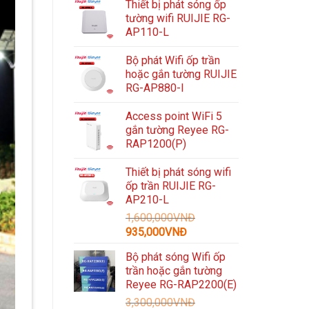
Thiết bị phát sóng ốp
tường wifi RUIJIE RG-
AP110-L
Bộ phát Wifi ốp trần
hoặc gắn tường RUIJIE
RG-AP880-I
Access point WiFi 5
gắn tường Reyee RG-
RAP1200(P)
Thiết bị phát sóng wifi
ốp trần RUIJIE RG-
AP210-L
1,600,000
VNĐ
Giá
Giá
935,000
VNĐ
gốc
hiện
Bộ phát sóng Wifi ốp
là:
tại
trần hoặc gắn tường
1,600,000VNĐ.
là:
Reyee RG-RAP2200(E)
935,000VNĐ.
3,300,000
VNĐ