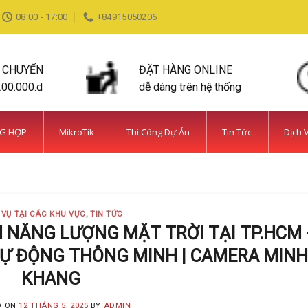
08:00 - 17:00
+84915050206
N CHUYỂN
ĐẶT HÀNG ONLINE
200.000.d
dễ dàng trên hệ thống
NG HỢP
MikroTik
Thi Công Dự Án
Tin Tức
Dịch 
DỊCH VỤ TẠI CÁC KHU VỰC TIN TỨC
ỆN BÌNH CHÁNH SIÊU AN NINH VÀ SIÊU
MINH KHANG
20 Tháng 5, 2025
 VỤ TẠI CÁC KHU VỰC
,
TIN TỨC
 năm kinh nghiệm, Camera Minh Khang là đơn vị hàng đầu t
N NĂNG LƯỢNG MẶT TRỜI TẠI TP.HCM 
, TỰ ĐỘNG THÔNG MINH | CAMERA MINH
CONTINUE READING
→
KHANG
D ON
12 THÁNG 5, 2025
BY
ADMIN