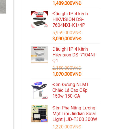
Giá
Giá
1,489,000
VNĐ
gốc
hiện
Đầu ghi IP 4 kênh
là:
tại
HIKVISION DS-
3,300,000VNĐ.
là:
7604NXI-K1/4P
1,489,000VNĐ.
5,959,000
VNĐ
Giá
Giá
3,090,000
VNĐ
gốc
hiện
Đầu ghi IP 4 kênh
là:
tại
Hikvision DS-7104NI-
5,959,000VNĐ.
là:
Q1
3,090,000VNĐ.
2,150,000
VNĐ
Giá
Giá
1,070,000
VNĐ
gốc
hiện
Đèn Đường NLMT
là:
tại
Chiếc Lá Cao Cấp
2,150,000VNĐ.
là:
150w 150-CA
1,070,000VNĐ.
Đèn Pha Năng Lượng
Mặt Trời Jindian Solar
Light | JD-T300 300W
1,220,000
VNĐ