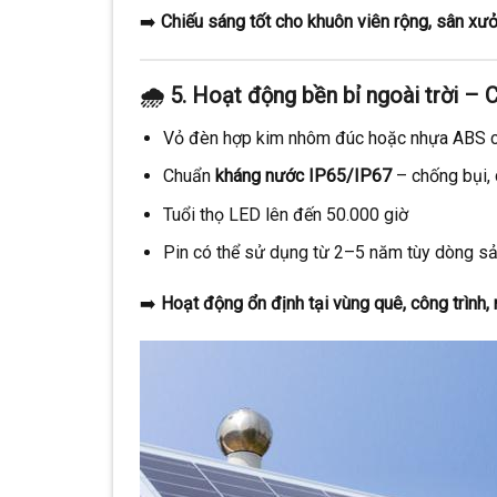
➡️
Chiếu sáng tốt cho khuôn viên rộng, sân xưở
🌧️
5. Hoạt động bền bỉ ngoài trời –
Vỏ đèn hợp kim nhôm đúc hoặc nhựa ABS c
Chuẩn
kháng nước IP65/IP67
– chống bụi,
Tuổi thọ LED lên đến 50.000 giờ
Pin có thể sử dụng từ 2–5 năm tùy dòng s
➡️
Hoạt động ổn định tại vùng quê, công trình, 