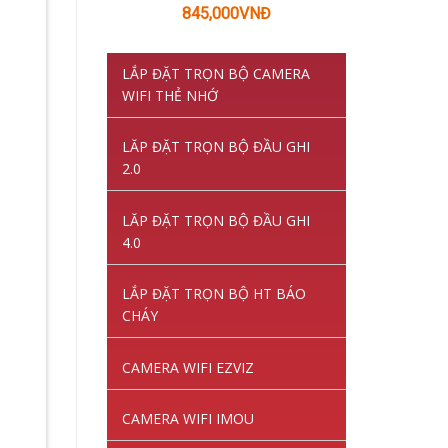
Giá
Giá
845,000
VNĐ
gốc
hiện
là:
tại
LẮP ĐẶT TRỌN BỘ CAMERA
1,220,000VNĐ.
là:
WIFI THẺ NHỚ
845,000VNĐ.
LĂP ĐẶT TRỌN BỘ ĐẦU GHI
2.0
LĂP ĐẶT TRỌN BỘ ĐẦU GHI
4.0
LẮP ĐẶT TRỌN BỘ HT BÁO
CHÁY
CAMERA WIFI EZVIZ
CAMERA WIFI IMOU