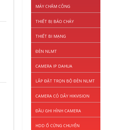
MÁY CHẤM CÔNG
THIẾT BỊ BÁO CHÁY
THIẾT BI MẠNG
ĐÈN NLMT
CAMERA IP DAHUA
LẮP ĐẶT TRỌN BỘ ĐÈN NLMT
CAMERA CÓ DÂY HIKVISION
ĐẦU GHI HÌNH CAMERA
HDD Ổ CỨNG CHUYÊN