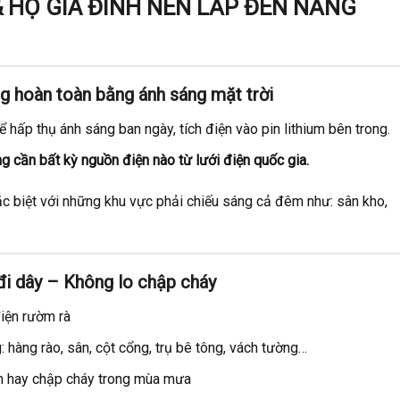
& HỘ GIA ĐÌNH NÊN LẮP ĐÈN NĂNG
g hoàn toàn bằng ánh sáng mặt trời
hấp thụ ánh sáng ban ngày, tích điện vào pin lithium bên trong.
g cần bất kỳ nguồn điện nào từ lưới điện quốc gia.
ặc biệt với những khu vực phải chiếu sáng cả đêm như: sân kho,
đi dây – Không lo chập cháy
iện rườm rà
g: hàng rào, sân, cột cổng, trụ bê tông, vách tường…
ện hay chập cháy trong mùa mưa