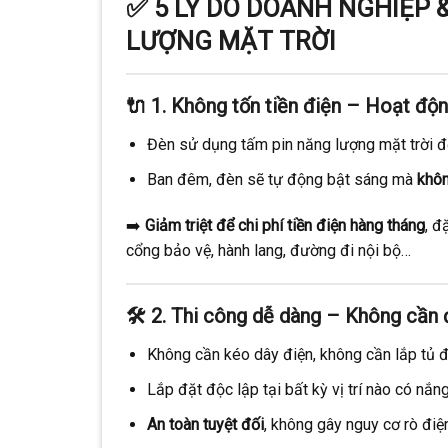
✅
5 LÝ DO DOANH NGHIỆP 
LƯỢNG MẶT TRỜI
🔌
1. Không tốn tiền điện – Hoạt độn
Đèn sử dụng tấm pin năng lượng mặt trời để 
Ban đêm, đèn sẽ tự động bật sáng mà
khôn
➡️
Giảm triệt để chi phí tiền điện hàng tháng
, đ
cổng bảo vệ, hành lang, đường đi nội bộ…
🛠️
2. Thi công dễ dàng – Không cần 
Không cần kéo dây điện, không cần lắp tủ đ
Lắp đặt độc lập tại bất kỳ vị trí nào có nắn
An toàn tuyệt đối
, không gây nguy cơ rò đi