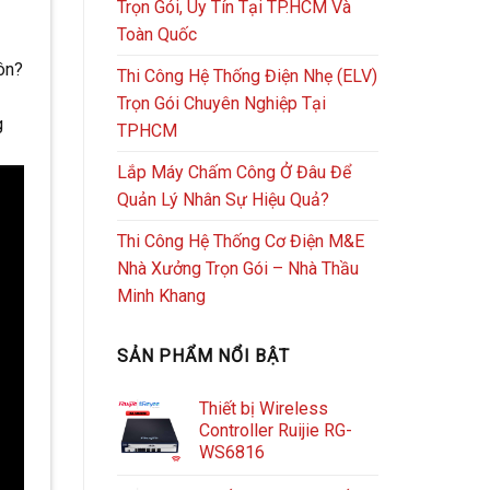
Trọn Gói, Uy Tín Tại TP.HCM Và
Toàn Quốc
hôn?
Thi Công Hệ Thống Điện Nhẹ (ELV)
Trọn Gói Chuyên Nghiệp Tại
g
TPHCM
Lắp Máy Chấm Công Ở Đâu Để
Quản Lý Nhân Sự Hiệu Quả?
Thi Công Hệ Thống Cơ Điện M&E
Nhà Xưởng Trọn Gói – Nhà Thầu
Minh Khang
SẢN PHẨM NỔI BẬT
Thiết bị Wireless
Controller Ruijie RG-
WS6816