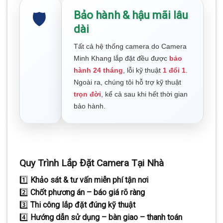
Bảo hành & hậu mãi lâu
🛡️
dài
Tất cả hệ thống camera do Camera
Minh Khang lắp đặt đều được
bảo
hành 24 tháng
, lỗi kỹ thuật
1 đổi 1
.
Ngoài ra, chúng tôi hỗ trợ kỹ thuật
trọn đời
, kể cả sau khi hết thời gian
bảo hành.
Quy Trình Lắp Đặt Camera Tại Nhà
1️⃣
Khảo sát & tư vấn miễn phí tận nơi
2️⃣
Chốt phương án – báo giá rõ ràng
3️⃣
Thi công lắp đặt đúng kỹ thuật
4️⃣
Hướng dẫn sử dụng – bàn giao – thanh toán