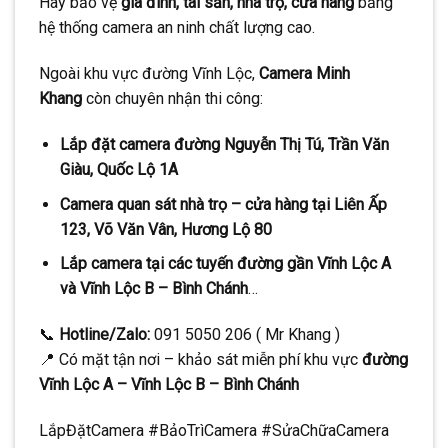
Hãy bảo vệ
gia đình, tài sản, nhà trọ, cửa hàng
bằng
hệ thống camera an ninh chất lượng cao.
Ngoài khu vực đường Vĩnh Lộc,
Camera Minh
Khang
còn chuyên nhận thi công:
Lắp đặt camera đường Nguyễn Thị Tú, Trần Văn
Giàu, Quốc Lộ 1A
Camera quan sát nhà trọ – cửa hàng tại Liên Ấp
123, Võ Văn Vân, Hương Lộ 80
Lắp camera tại các tuyến đường gần Vĩnh Lộc A
và Vĩnh Lộc B – Bình Chánh
…
📞
Hotline/Zalo:
091 5050 206 ( Mr Khang )
📍 Có mặt tận nơi – khảo sát miễn phí khu vực
đường
Vĩnh Lộc A – Vĩnh Lộc B – Bình Chánh
LắpĐặtCamera #BảoTrìCamera #SửaChữaCamera