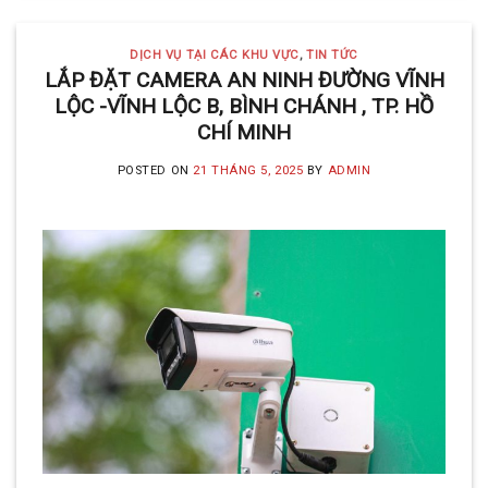
DỊCH VỤ TẠI CÁC KHU VỰC
,
TIN TỨC
LẮP ĐẶT CAMERA AN NINH ĐƯỜNG VĨNH
LỘC -VĨNH LỘC B, BÌNH CHÁNH , TP. HỒ
CHÍ MINH
POSTED ON
21 THÁNG 5, 2025
BY
ADMIN