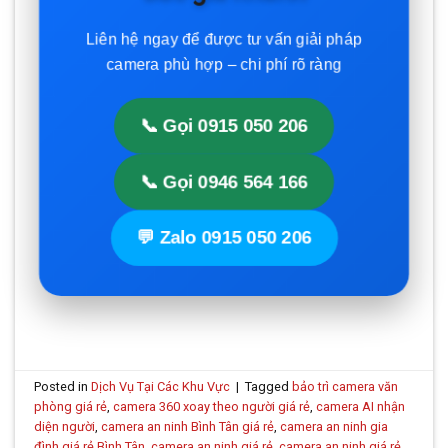
Liên hệ ngay để được tư vấn giải pháp
camera phù hợp – chi phí rõ ràng
📞 Gọi 0915 050 206
📞 Gọi 0946 564 166
💬 Zalo 0915 050 206
Posted in
Dịch Vụ Tại Các Khu Vực
|
Tagged
bảo trì camera văn
phòng giá rẻ
,
camera 360 xoay theo người giá rẻ
,
camera AI nhận
diện người
,
camera an ninh Bình Tân giá rẻ
,
camera an ninh gia
đình giá rẻ Bình Tân
,
camera an ninh giá rẻ
,
camera an ninh giá rẻ