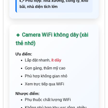
👉 Phù hợp: nhà xưởng, công ty, kho
bãi, nhà diện tích lớn
🔹 Camera WiFi không dây (xài
thẻ nhớ)
Ưu điểm:
Lắp đặt nhanh,
ít dây
Gọn gàng, thẩm mỹ cao
Phù hợp không gian nhỏ
Xem trực tiếp qua WiFi
Nhược điểm:
Phụ thuộc chất lượng WiFi
Không phù hợp khu vực rộng, nhiều