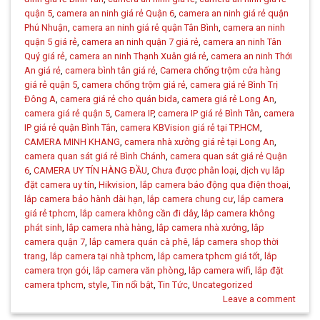
quận 5
,
camera an ninh giá rẻ Quận 6
,
camera an ninh giá rẻ quận
Phú Nhuận
,
camera an ninh giá rẻ quận Tân Bình
,
camera an ninh
quận 5 giá rẻ
,
camera an ninh quận 7 giá rẻ
,
camera an ninh Tân
Quý giá rẻ
,
camera an ninh Thạnh Xuân giá rẻ
,
camera an ninh Thới
An giá rẻ
,
camera bình tân giá rẻ
,
Camera chống trộm cửa hàng
giá rẻ quận 5
,
camera chống trộm giá rẻ
,
camera giá rẻ Bình Trị
Đông A
,
camera giá rẻ cho quán bida
,
camera giá rẻ Long An
,
camera giá rẻ quận 5
,
Camera IP
,
camera IP giá rẻ Bình Tân
,
camera
IP giá rẻ quận Bình Tân
,
camera KBVision giá rẻ tại TP.HCM
,
CAMERA MINH KHANG
,
camera nhà xưởng giá rẻ tại Long An
,
camera quan sát giá rẻ Bình Chánh
,
camera quan sát giá rẻ Quận
6
,
CAMERA UY TÍN HÀNG ĐẦU
,
Chưa được phân loại
,
dịch vụ lắp
đặt camera uy tín
,
Hikvision
,
lắp camera báo động qua điện thoại
,
lắp camera bảo hành dài hạn
,
lắp camera chung cư
,
lắp camera
giá rẻ tphcm
,
lắp camera không cần đi dây
,
lắp camera không
phát sinh
,
lắp camera nhà hàng
,
lắp camera nhà xưởng
,
lắp
camera quận 7
,
lắp camera quán cà phê
,
lắp camera shop thời
trang
,
lắp camera tại nhà tphcm
,
lắp camera tphcm giá tốt
,
lắp
camera trọn gói
,
lắp camera văn phòng
,
lắp camera wifi
,
lắp đặt
camera tphcm
,
style
,
Tin nổi bật
,
Tin Tức
,
Uncategorized
Leave a comment