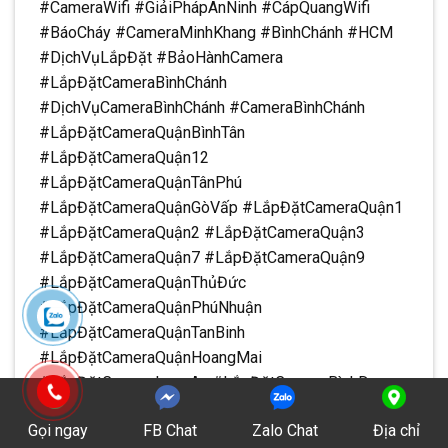
#CameraWifi #GiảiPhápAnNinh #CápQuangWifi
#BáoCháy #CameraMinhKhang #BìnhChánh #HCM
#DịchVụLắpĐặt #BảoHànhCamera
#LắpĐặtCameraBìnhChánh
#DịchVụCameraBìnhChánh #CameraBìnhChánh
#LắpĐặtCameraQuậnBìnhTân
#LắpĐặtCameraQuận12
#LắpĐặtCameraQuậnTânPhú
#LắpĐặtCameraQuậnGòVấp #LắpĐặtCameraQuận1
#LắpĐặtCameraQuận2 #LắpĐặtCameraQuận3
#LắpĐặtCameraQuận7 #LắpĐặtCameraQuận9
#LắpĐặtCameraQuậnThủĐức
#LắpĐặtCameraQuậnPhúNhuận
#LắpĐặtCameraQuậnTanBinh
#LắpĐặtCameraQuậnHoangMai
#LắpĐặtCameraLongAn #LắpĐặtCameraBìnhDương
#LắpĐặtCameraTâyNinh #LắpĐặtCameraĐồngNai
Gọi ngay
FB Chat
Zalo Chat
Địa chỉ
#LắpĐặtCameraHCM #DịchVụCameraTạiHCM