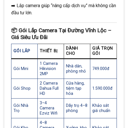
➡️ Lắp camera giúp “nâng cấp dịch vụ” mà không cần
đầu tư lớn.
📦 Gói Lắp Camera Tại Đường Vĩnh Lộc –
Giá Siêu Ưu Đãi
DÀNH
GIÁ TRỌN
GÓI LẮP
THIẾT BỊ
CHO
GÓI
1 Camera
Nhà dân,
Gói Mini
Hikvision
749.000đ
phòng nhỏ
2MP
2 Camera
Cửa hàng,
Gói Shop
Dahua Full
tiệm tạp
1.590.000đ
HD
hóa
3–4
Gói Nhà
Dãy trọ 4–8
Khảo sát
Camera
Trọ
phòng
giá chuẩn
Ezviz Wifi
4–8
Gói Kho
Camera
Xưởng, kho
Khảo sát