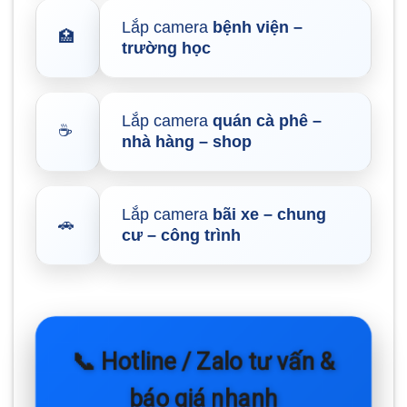
Lắp camera
bệnh viện –
🏥
trường học
Lắp camera
quán cà phê –
☕
nhà hàng – shop
Lắp camera
bãi xe – chung
🚗
cư – công trình
📞 Hotline / Zalo tư vấn &
báo giá nhanh