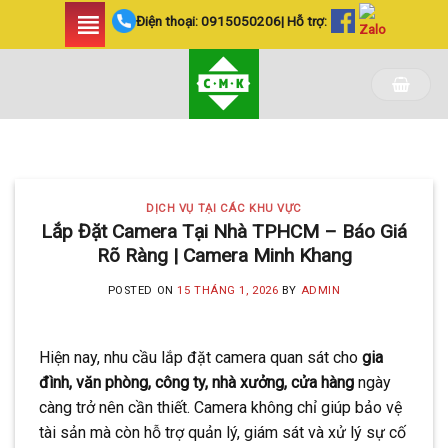
Skip
Điện thoại:
0915050206
| Hỗ trợ:
to
content
DỊCH VỤ TẠI CÁC KHU VỰC TIN
TỨC
LẮP ĐẶT CAMERA
DỊCH VỤ TẠI CÁC KHU VỰC
HUYỆN BÌNH CHÁNH
Lắp Đặt Camera Tại Nhà TPHCM – Báo Giá
Rõ Ràng | Camera Minh Khang
SIÊU AN NINH VÀ SIÊU
TIẾT KIỆM | CAMERA
POSTED ON
15 THÁNG 1, 2026
BY
ADMIN
MINH KHANG
Hiện nay, nhu cầu lắp đặt camera quan sát cho
gia
20 Tháng 5, 2025
đình, văn phòng, công ty, nhà xưởng, cửa hàng
ngày
Với hơn 5 năm kinh nghiệm, Camera
càng trở nên cần thiết. Camera không chỉ giúp bảo vệ
Minh Khang là đơn vị hàng đầu trong [...]
tài sản mà còn hỗ trợ quản lý, giám sát và xử lý sự cố