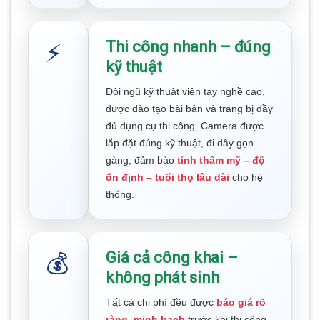
Thi công nhanh – đúng
⚡
kỹ thuật
Đội ngũ kỹ thuật viên tay nghề cao,
được đào tạo bài bản và trang bị đầy
đủ dụng cụ thi công. Camera được
lắp đặt đúng kỹ thuật, đi dây gọn
gàng, đảm bảo
tính thẩm mỹ – độ
ổn định – tuổi thọ lâu dài
cho hệ
thống.
Giá cả công khai –
💰
không phát sinh
Tất cả chi phí đều được
báo giá rõ
ràng, minh bạch
trước khi thi công.